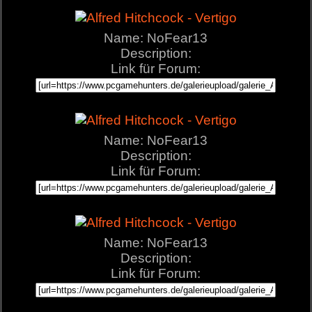
Name: NoFear13
Description:
Link für Forum:
Name: NoFear13
Description:
Link für Forum:
Name: NoFear13
Description:
Link für Forum: