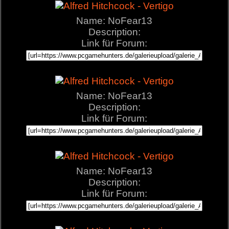
Name: NoFear13
Description:
Link für Forum:
Name: NoFear13
Description:
Link für Forum:
Name: NoFear13
Description:
Link für Forum: