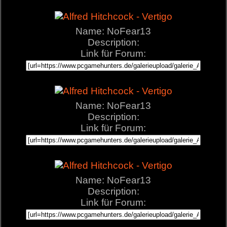
Name: NoFear13
Description:
Link für Forum:
Name: NoFear13
Description:
Link für Forum:
Name: NoFear13
Description:
Link für Forum: