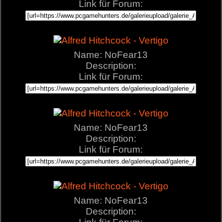
Link für Forum:
Name: NoFear13
Description:
Link für Forum:
Name: NoFear13
Description:
Link für Forum:
Name: NoFear13
Description: