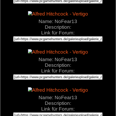
Name: NoFear13
Description:
Link für Forum:
Name: NoFear13
Description:
Link für Forum:
Name: NoFear13
Description:
Link für Forum: