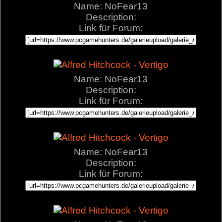
Name: NoFear13
Description:
Link für Forum:
Name: NoFear13
Description:
Link für Forum:
Name: NoFear13
Description:
Link für Forum: