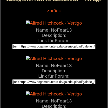
zurück
Name: NoFear13
Description:
Link für Forum:
Name: NoFear13
Description:
Link für Forum:
Name: NoFear13
Description: