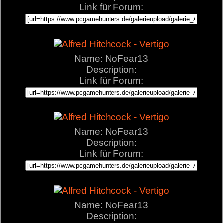
Link für Forum:
Name: NoFear13
Description:
Link für Forum:
Name: NoFear13
Description:
Link für Forum:
Name: NoFear13
Description: