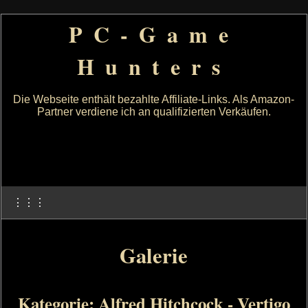
PC-Game
Hunters
Die Webseite enthält bezahlte Affiliate-Links. Als Amazon-
Partner verdiene ich an qualifizierten Verkäufen.
⋮⋮⋮
Galerie
Kategorie: Alfred Hitchcock - Vertigo