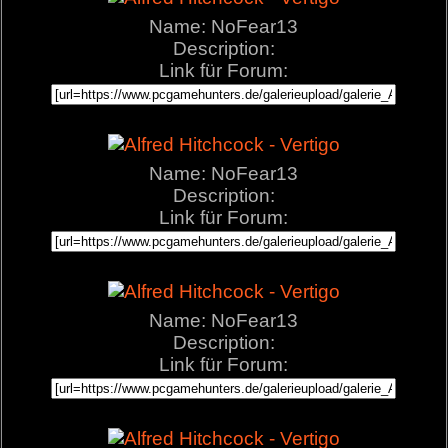
Name: NoFear13
Description:
Link für Forum:
Name: NoFear13
Description:
Link für Forum:
Name: NoFear13
Description:
Link für Forum: