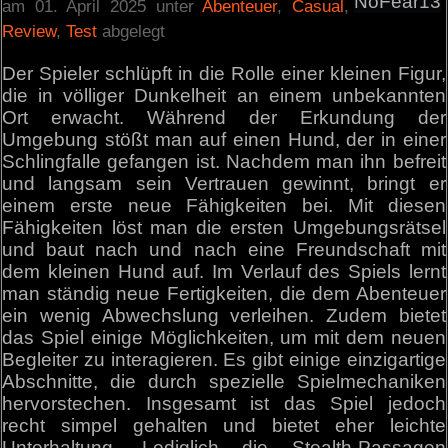
NoFear13
am 01. April 2025 unter
Abenteuer
,
Casual
,
Review
,
Test
abgelegt
Der Spieler schlüpft in die Rolle einer kleinen Figur,
die in völliger Dunkelheit an einem unbekannten
Ort erwacht. Während der Erkundung der
Umgebung stößt man auf einen Hund, der in einer
Schlingfalle gefangen ist. Nachdem man ihn befreit
und langsam sein Vertrauen gewinnt, bringt er
einem erste neue Fähigkeiten bei. Mit diesen
Fähigkeiten löst man die ersten Umgebungsrätsel
und baut nach und nach eine Freundschaft mit
dem kleinen Hund auf. Im Verlauf des Spiels lernt
man ständig neue Fertigkeiten, die dem Abenteuer
ein wenig Abwechslung verleihen. Zudem bietet
das Spiel einige Möglichkeiten, um mit dem neuen
Begleiter zu interagieren. Es gibt einige einzigartige
Abschnitte, die durch spezielle Spielmechaniken
hervorstechen. Insgesamt ist das Spiel jedoch
recht simpel gehalten und bietet eher leichte
Unterhaltung. Lediglich die Stealth-Passagen