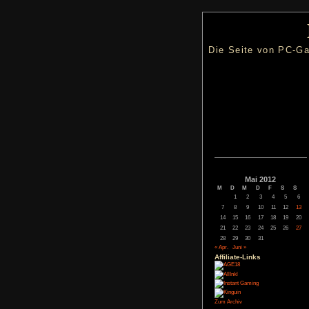
Die Seite
Mai
M
D
M
1
2
7
8
9
14
15
16
21
22
23
28
29
30
« Apr.
Juni »
Affiliate-
Link