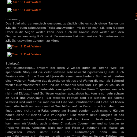
Risen 2: Dark Waters
am 13. Mai 2012 unter
Review
,
Rollenspiel
,
Test
abgelegt
Story:
In Risen 2 spielt man wieder einmal den namenlosen Helden,
Bedrohung zuwenden muss, einem riesigen Kraken, der 
Unwesen treibt. Entsprechend bekommt die Welt von Rise
denn der Hauptransport-Weg zwischen den kleinen I
entsprechend treiben dort nicht nur die Inquisition sond
Unwesen. Unser Held macht sich jetzt als Geheimagent der In
Stahlbart anzuschließen, der als einzinster eine Waffe gegen
Grafik:
Die Grafik von Risen 2 ist recht gut geworden, allerdings
Kleinigkeiten zu bemängeln so beklagen sich viele Nvidia-N
Schatten, ATI-User sollen von diesem Problem nicht betr
unserem Test haben wir auf unsern Nvidia-Systemen das 
können, was besonders bei den Anfahrten auf neue Insel
besonders hier die Grafik genießen möchte.
Sound: