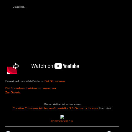
mehr Variationen hinbekommen haben. Ob man also für di
Euro hinlegen möchte muss jeder selbst entscheiden, 
allerdings dann doch lieber in ein vollwertiges Spiel investiere
Pluspunkte
Minuspunkte
– Story
+ Grafik
– Strecken-Recycling
+ Sound
– nur 8 Rennvarianten
+ Steuerung
– Autos nur grob tunbar
– keine Autolizenzen
Bewerte dieses Spiel:
(
4
User haben abgestimmt. Durchschnitt:
3
Loading...