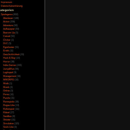
Testversion
r einmal in die Rolle
Galerie
e von Dirt gewohnt um
Bild des Tages
lich in Crash-Rennen
Umfragenarchiv
 ein Rennen nach dem
Überwachungsstaat
Vorratsdatenspeicherung
Impressum
Datenschutzerklärung
Kategorien
Spielegenre
(832)
Abenteuer
(148)
Action
(208)
 Dirt 3 kopieren, denn
Adventure
(93)
lerdings ist das nicht
Aufbauspiel
(93)
d den Spieler so in
Beat em Up
(5)
Casual
(52)
führt das ganze auch
Clicker
(1)
en zu haben und auch
DLC
(5)
r wenig wünsche offen
Egoshooter
(51)
Erotik
(11)
Geschicklichkeit
(33)
Hack & Slay
(14)
Horror
(39)
Indie-Games
(243)
Jump&Run
(55)
Logikspiel
(9)
r ist recht angenehm
Management
(34)
en. Das alles macht
MMORPG
(10)
m Spiel. Leider lässt
Mods
(1)
, was ein wenig Schade
Musik
(3)