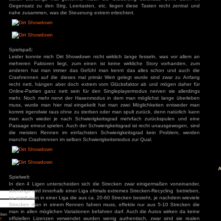
ist.
äge
: Diablo 4 Season 9
mancer
Steuerung:
s
ck
Die Steuerung ist Anfangs etwas ungewohnt, zwar steuert 
ch: Season 2
über die Pfeiltasten, die Handbremse liegt allerdings im Geg
of Us Part II
red
Rennspielen auf Q genauso wie das Nitro in Showdown auf S
daran allerdings mal gewöhnt, mach die Steuerung dur
Gegensatz zu den Strg, Leertasten, etc. liegen diese Tast
ion
nt Museum
nahe zusammen, was die Steuerung extrem erleichtert.
agon: Pirate Yakuza
i
ords: Bloom & Rage
 Spider-Man 2
Jones und der Große
Torment
Spielspaß:
mentare
Leider konnte mich Dirt Showdown nicht wirklich lange fess
mehreren Faktoren liegt, zum einen ist keine wirkliche 
3
zu
Elden Ring
ode Mod)
anderen hat man immer das Gefühl man kennt das alles
lden Ring (Easy
Crashrennen auf die dieses mal primär Wert gelegt wurde
d)
recht nett, hängen aber doch extrem vom Glücksfaktor ab
3
zu
Ludde
3
zu
Ludde
Online-Partien ganz nett sein für den Singleplayermodus n
er Games
zu
Ludde
mehr. Noch mehr nervt der Hasenmodus in dem man möglic
3
zu
Tintin Reporter
garren des Pharaos
muss, wurde man hier mal eingekeilt hat man zwei Möglic
84
zu
Tintin
kommt irgendwie raus ohne zu sterben oder man spult zurück
– Die Zigarren des