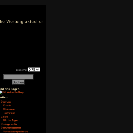
nters
d eine übersichtliche Wertung aktueller
h an qualifizierten Verkäufen.
Zoomlevel:
2
Bild des Tages
Seiten
NoFear13
Über Uns
bgelegt
Kontakt
Diskutieren