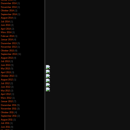
eses Spiel ca. 40-45
Juli 2023
(5)
ich würde mein Geld
Juni 2023
(13)
n.
Mai 2023
(10)
April 2023
(15)
März 2023
(10)
Februar 2023
(10)
Januar 2023
(14)
Dezember 2022
(24)
November 2022
(26)
Oktober 2022
(33)
September 2022
(32)
August 2022
(33)
Juli 2022
(44)
Juni 2022
(34)
Mai 2022
(37)
April 2022
(26)
März 2022
(28)
Februar 2022
(18)
Januar 2022
(24)
Dezember 2021
(17)
Juni 2017
(2)
Mai 2017
(3)
,50
von 5)
Januar 2015
(2)
Dezember 2014
(1)
November 2014
(1)
Oktober 2014
(1)
September 2014
(1)
August 2014
(1)
Juli 2014
(1)
Juni 2014
(2)