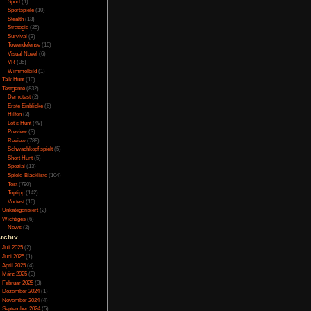
Online
(3)
Porno
(10)
Puzzle
(31)
Rennspiele
(38)
Rogue-Like
(13)
Rollenspiel
(111)
Rätsel
(27)
Sandbox
(8)
man sein Auto normal
Shooter
(31)
ensatz zu den meisten
Simulation
(115)
 liegt, hat man sich
Souls Like
(3)
chaus Sinn, denn im
Sport
(1)
en recht zentral und
Sportspiele
(10)
Stealth
(13)
Strategie
(25)
Survival
(3)
Towerdefense
(10)
Visual Novel
(6)
VR
(35)
Wimmelbild
(1)
Talk Hunt
(10)
eln, was vor allem an
Testgenre
(832)
Story vorhanden, zum
Demotest
(2)
 schon und auch die
Erste Einblicke
(6)
 sind zwar zu Anfang
Hilfen
(2)
 und mögen daher für
Let's Hunt
(49)
erven sie allerdings
Preview
(3)
hst lange überleben
Review
(788)
hkeiten entweder man
Schwachkopf spielt
(5)
, denn natürlich kann
Short Hunt
(5)