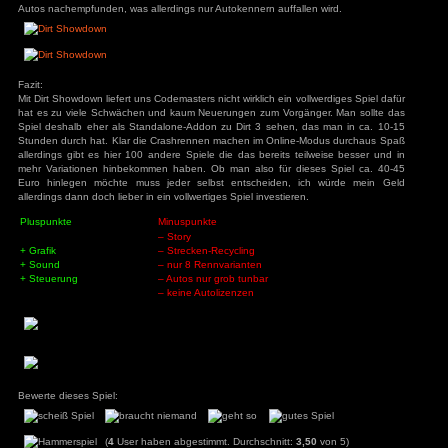
man auch wieder je nach Schwierigkeitsgrad mehrfach zu
ys
zu
Hotel
Passage erneut spielen. Auch der Schwierigkeitsgrad ist rec
r
die meisten Rennen im einfachsten Schwierigkeitsgrad k
3
zu
Horror Tale 1:
r
manche Crashrennen im selben Schwierigkeitsmodus zur Qual
3
zu
Return to
sland
an
zu
Moorhuhn X
3
zu
Stray
d Widmer
zu
Stray
ne Entchen
zu
Placid
uck Simulator
Spielwelt:
3
zu
Boppio
In den 4 Ligen unterscheiden sich die Strecken zwar einig
allerdings wird innerhalb einer Liga oftmals extremes Strecke
so spielt man in einer Liga die aus ca. 20-60 Strecken besteh
Strecken man in einem Rennen fahren muss, effektiv nur a
man in allen möglichen Variationen befahren darf. Auch die 
Angemeldet bleiben
offiziellen Lizenzen verwendet wurden wenig authentisch, 
Passwort vergessen?
Autos nachempfunden, was allerdings nur Autokennern auffall
Fazit:
Mit Dirt Showdown liefert uns Codemasters nicht wirklich ein vo
hat es zu viele Schwächen und kaum Neuerungen zum Vorgä
Spiel deshalb eher als Standalone-Addon zu Dirt 3 sehen, 
Stunden durch hat. Klar die Crashrennen machen im Online
allerdings gibt es hier 100 andere Spiele die das bereits te