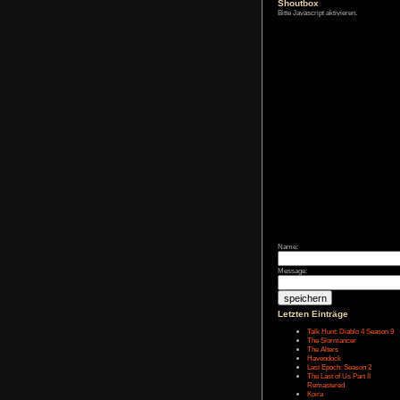
Zum Archiv
Shoutbox
Bitte Javascript akt
Name:
Message: