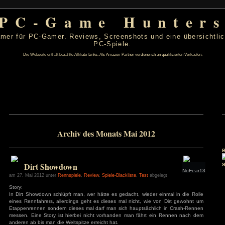
PC-Game Hu
 von PC-Gamer für PC-Gamer. Reviews, Screenshots un
PC-Spiele.
Die Webseite enthält bezahlte Affiliate-Links. Als Amazon-Partner verdiene ic
 2012
Archiv des Monats Mai 201
D
F
S
S
3
4
5
6
10
11
12
13
17
18
19
20
Dirt Showdown
24
25
26
27
31
am 27. Mai 2012 unter
Rennspiele
,
Review
,
Spiele-Blackliste
,
Test
a
Story:
s