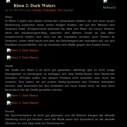
Download des WMV-Videos:
Dirt Showdown
Dirt Showdown bei Amazon erwerben
Zur Galerie
Dieser Artikel ist unter einer
Creative Commons Attribution-ShareAlike 3.0 Germany L
kommentieren »