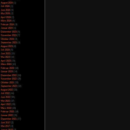
Spezial
(13)
rückspulen und eine
Spiele-Blackliste
(104)
ht unausgewogen, sind
Test
(790)
ein Problem, werden
Toptipp
(142)
.
Vortest
(10)
Unkategorisiert
(2)
Wichtiges
(6)
News
(2)
Archiv
Juli 2025
(2)
Juni 2025
(1)
ermaßen voneinander,
April 2025
(4)
n-Recycling betrieben,
März 2025
(3)
t, je nachdem wieviele
Februar 2025
(3)
us 5-10 Strecken die
Dezember 2024
(1)
Autos wirken da keine
November 2024
(4)
zwar sind sie realen
September 2024
(5)
en wird.
August 2024
(1)
Juli 2024
(1)
Juni 2024
(5)
Mai 2024
(2)
April 2024
(2)
März 2024
(4)
Februar 2024
(3)
Januar 2024
(1)
llwerdiges Spiel dafür
Dezember 2023
(4)
nger. Man sollte das
November 2023
(7)
das man in ca. 10-15
Oktober 2023
(3)
-Modus durchaus Spaß
September 2023
(3)
ilweise besser und in
August 2023
(8)