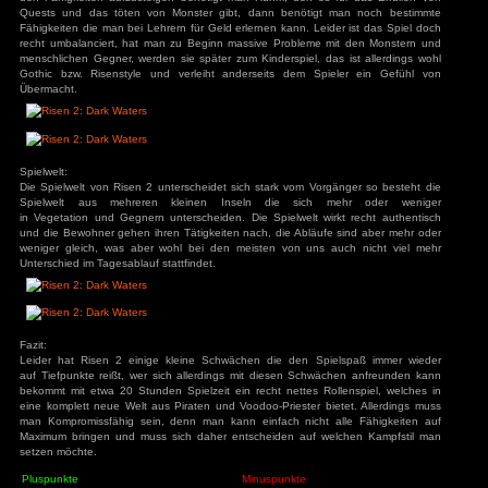
Die Synchronisation ist recht gut gelungen und die Akteure
Stimmung recht gut herüber, auch die Musik passt sich dyna
Situation an und trägt stark zur Stimmung bei.
Steuerung:
Das Spiel wird genretypisch gesteuert, zusätzlich gibt es 
z.B. die neuen schmutzigen Tricks anzuwenden, mit denen
Dreck in die Augen werfen kann, oder auch mit Kokosnü
Gegner so kurzzeitig K.O. setzt. Desweiteren hat man wei
z.B. Schusswaffen abfeuern zu können.
Spielspaß:
Der Hauptspielspaß entsteht bei Risen 2 wieder durch d
spannende Story und die vielen teilweise sehr abwechlungs
Features wie z.B. die Sammelobjekte die einem verschiedene 
einen weiteren Funfaktor dar, desweiteren gibt es drei Waffe
wieder zusammensetzen darf und die besonders stark sind. 
hierbei das besonders Diebstähle eine große Rolle bei Rise
nicht auf Diebstahl und Schlösser knacken spezialisiert hat 
an Geld und Ausrüstung. Ein weiteres Feature sind die 