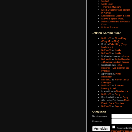
Letzten Eintr
Talk Hunt
The Slor
The Alter
Havendo
Last Epo
The Last 
Remaste
Koira
Spilled!
Split Fict
Two Poi
Like a Dr
in Hawai
Lost Rec
Marvel’s
Indiana 
Kreis
Halls of 
Letzten Kom
NoFear1
(Easy M
Botti
zu
E
Mode Mo
NoFear1
NoFear1
Shelland
NoFear1
– Die Zi
DerBasti
Reporter 