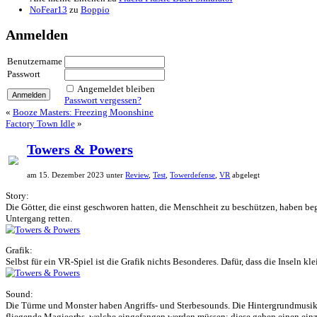
NoFear13
zu
Elden Ring (Easy Mode Mod)
Botti
zu
Elden Ring (Easy Mode Mod)
NoFear13
zu
Ludde
NoFear13
zu
Ludde
Shellander Games
zu
Ludde
NoFear13
zu
Tintin Reporter – Die Zigarren des Pharaos
DerBasti84
zu
Tintin Reporter – Die Zigarren des Pharaos
agrimonys
zu
Hotel Renovator
NoFear13
zu
Horror Tale 1: Kidnapper
NoFear13
zu
Return to Monkey Island
Maximilian
zu
Moorhuhn X
NoFear13
zu
Stray
Bernhard Widmer
zu
Stray
Alle meine Entchen
zu
Placid Plastic Duck Simulator
NoFear13
zu
Boppio
Anmelden
Benutzername
Passwort
Angemeldet bleiben
Passwort vergessen?
«
Booze Masters: Freezing Moonshine