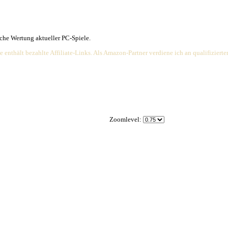
e übersichtliche Wertung aktueller PC-Spiele.
Die Webseite enthält bezahlte Affiliate-Links. Als Amazon-Partner ve
Zoomlevel: