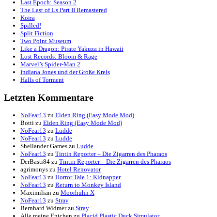
Letzten Einträge
Talk Hunt: Diablo 4 Season 9
The Slormancer
The Alters
Havendock
Last Epoch: Season 2
The Last of Us Part II Remastered
Koira
Spilled!
Split Fiction
Two Point Museum
Like a Dragon: Pirate Yakuza in Hawaii
Lost Records: Bloom & Rage
Marvel’s Spider-Man 2
Indiana Jones und der Große Kreis
Halls of Torment
Letzten Kommentare