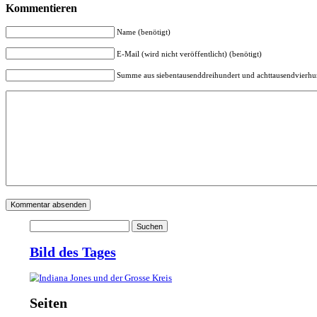
Pluspunkte
Minuspunkte
– Schwierigkeitskurve
– Sound
+ Tower-Kombinationen
– Radialmenü über Stick
+ Direkter Eingriff durch Magie
– Wenig Bewegungsfreiheit m
– Story
Bewerte dieses Spiel:
Loading...
Zur Galerie