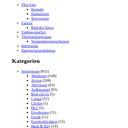
zur Startseite
Dieser Beitrag wurde am 15. Dezember 2023 um 19:12:21 in der Kategorie
Re
erlaubt.
Kommentieren
Name (benötigt)
E-Mail (wird nicht veröffentlicht) (benötigt)
Summe aus siebentausenddreihundert und acht