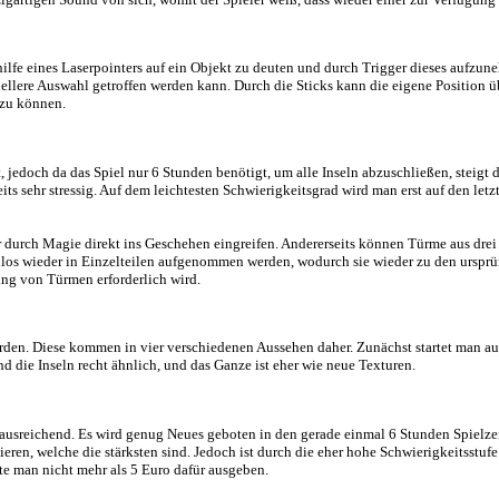
zen, haben begonnen, sich gegenseitig zu bekämpfen. Dies führte dazu
 die Inseln klein und überschaubar gehalten sind, hätte hier durchaus m
grundmusik ist jedoch nur ein Titel in Dauerschleife, und beim Loop u
 einen einzigartigen Sound von sich, womit der Spieler weiß, dass w
setzt, um mithilfe eines Laserpointers auf ein Objekt zu deuten und
ller eine schnellere Auswahl getroffen werden kann. Durch die Sticks