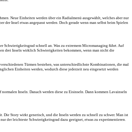
, dass das Land von Monstern überflutet wird. Nur du als ein neuer G
ehr drin sein können. Dafür läuft das Spiel absolut flüssig und ruckelf
nterbricht diese für einige Zeit, wodurch nur noch die Angriffssound
ieder einer zur Verfügung steht.
 durch Trigger dieses aufzunehmen. Neue Einheiten werden über ein Ra
 kann die eigene Position über der Insel etwas angepasst werden. Doc