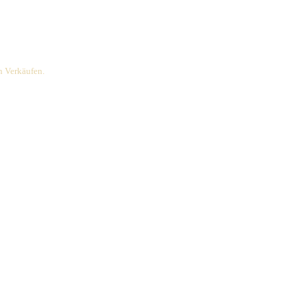
rdiene ich an qualifizierten Verkäufen.