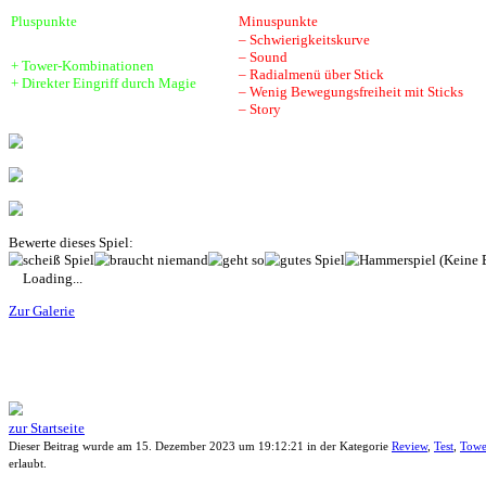
sitzt, ist man nah genug am Geschehen, um alles überblicken und pr
Spielspaß:
Zwar werden in einem guten Abstand neue Möglichkeiten dem Spieler 
normalem Schwierigkeitsgrad wird das Spiel auf der zweiten Hälfte d
bestmöglichen Turmkombinationen gefunden hat.
Dieses Tower-Defense-Spiel hat zwei Besonderheiten. Zum einen kan
mehr oder weniger effektiv sind, ermöglicht. Auch können Türme je
können. Leider führt das eher dazu, dass in den späteren Leveln str
Spielwelt:
Die Welt besteht aus 19 einzelnen Inseln, welche nach und nach fr
und schlussendlich korrumpierte Inseln. Das bietet etwas Abwechslun
Fazit:
Ein ganz nettes Tower-Defense-Spiel. Die Grafik ist nicht übertrieb
durch die Kombinationsmöglichkeiten der Türme dazu eingeladen zu e
Insgesamt ist das Spiel ganz okay, wenn man auf Tower Defense steht