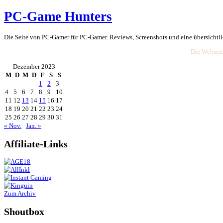
PC-Game Hunters
Die Seite von PC-Gamer für PC-Gamer. Reviews, Screenshots und ein
Dezember 2023
M
D
M
D
F
S
S
1
2
3
4
5
6
7
8
9
10
11
12
13
14
15
16
17
18
19
20
21
22
23
24
25
26
27
28
29
30
31
« Nov.
Jan. »
Affiliate-
Link
s