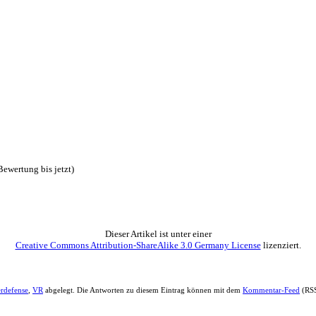
äzise agieren zu können.
vorgestellt, jedoch da das Spiel nur 6 Stunden benötigt, um alle In
er Inseln bereits sehr stressig. Auf dem leichtesten Schwierigkeitsgr
n der Spieler durch Magie direkt ins Geschehen eingreifen. Anderers
derzeit kostenlos wieder in Einzelteilen aufgenommen werden, wodurc
essiges Managing von Türmen erforderlich wird.
eigeschaltet werden. Diese kommen in vier verschiedenen Aussehen da
g, jedoch sind die Inseln recht ähnlich, und das Ganze ist eher wie n
en schön, aber ausreichend. Es wird genug Neues geboten in den gerade
xperimentieren, welche die stärksten sind. Jedoch ist durch die eher
. Jedoch sollte man nicht mehr als 5 Euro dafür ausgeben.