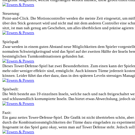
Factory Town Idle
»
Towers & Powers
am 15. Dezember 2023 unter
Review
,
Test
,
Towerdefense
,
VR
abgelegt
Story:
Die Götter, die einst geschworen hatten, die Menschheit zu beschüt
Untergang retten.
Grafik:
Selbst für ein VR-Spiel ist die Grafik nichts Besonderes. Dafür, dass
Sound:
Die Türme und Monster haben Angriffs- und Sterbesounds. Die Hinter
fliegende Magieorbs, welche eingefangen werden müssen; diese geben
Steuerung:
Point-and-Click. Die Motioncontroller werden die meiste Zeit einge
über den Stick gesteuert wird und nicht mal mit dem anderen Contro