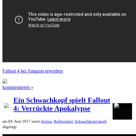
Fallout 4 bei Amazon erwerben
kommentieren »
Ein Schwachkopf spielt Fallout
4: Verrückte Apokalypse
NoFear13
am 04. Juni 2017 unter
Action
,
Rollenspiel
,
Schwachkopf spielt
abgelegt