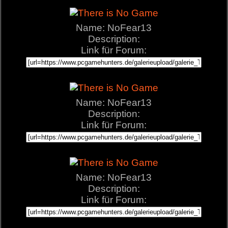
Name: NoFear13
Description:
Link für Forum:
Name: NoFear13
Description:
Link für Forum:
Name: NoFear13
Description:
Link für Forum: