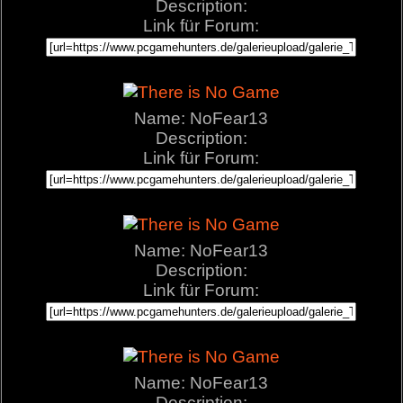
Description:
Link für Forum:
Name: NoFear13
Description:
Link für Forum:
Name: NoFear13
Description:
Link für Forum:
Name: NoFear13
Description: