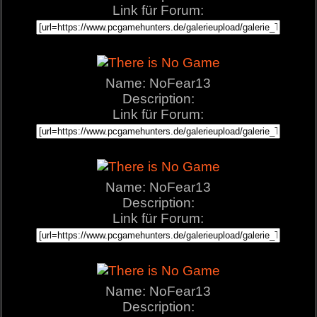
Link für Forum:
Name: NoFear13
Description:
Link für Forum:
Name: NoFear13
Description:
Link für Forum:
Name: NoFear13
Description: