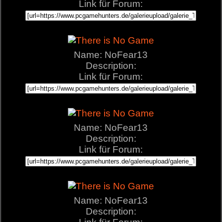
Link für Forum:
Name: NoFear13
Description:
Link für Forum:
Name: NoFear13
Description:
Link für Forum:
Name: NoFear13
Description: