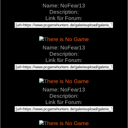
Name: NoFear13
Description:
Link für Forum:
Name: NoFear13
Description:
Link für Forum:
Name: NoFear13
Description:
Link für Forum: