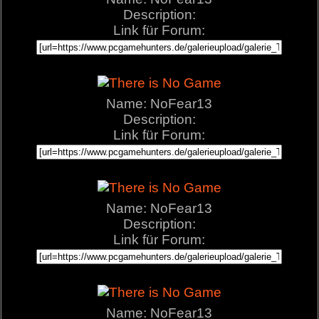
Description:
Link für Forum:
Name: NoFear13
Description:
Link für Forum:
Name: NoFear13
Description:
Link für Forum:
Name: NoFear13