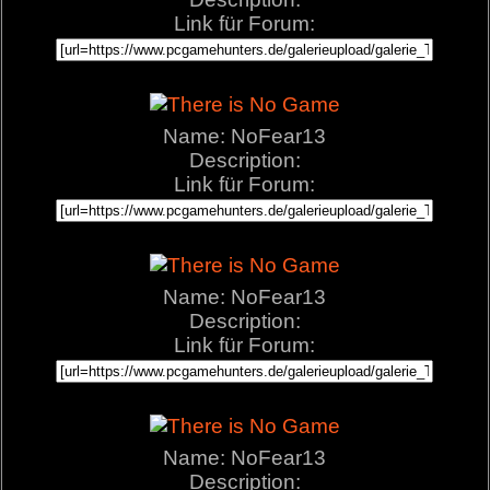
Link für Forum:
Name: NoFear13
Description:
Link für Forum:
Name: NoFear13
Description:
Link für Forum:
Name: NoFear13
Description: