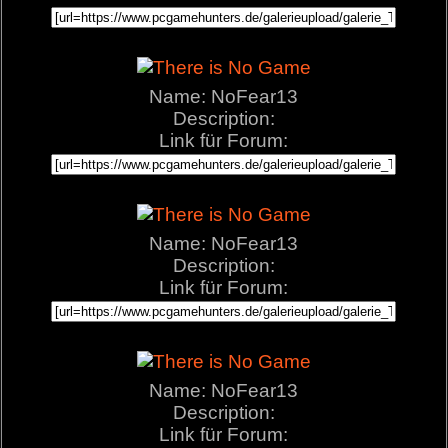
Name: NoFear13
Description:
Link für Forum:
Name: NoFear13
Description:
Link für Forum:
Name: NoFear13
Description:
Link für Forum: