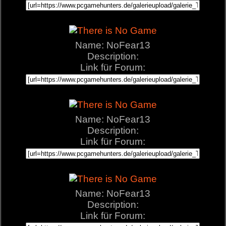
Name: NoFear13
Description:
Link für Forum:
Name: NoFear13
Description:
Link für Forum:
Name: NoFear13
Description:
Link für Forum: