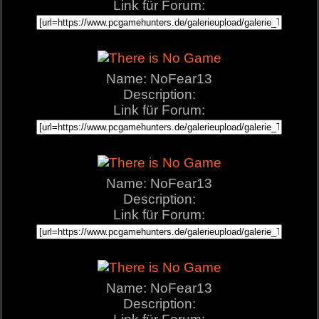
Link für Forum:
Name: NoFear13
Description:
Link für Forum:
Name: NoFear13
Description:
Link für Forum:
Name: NoFear13
Description: