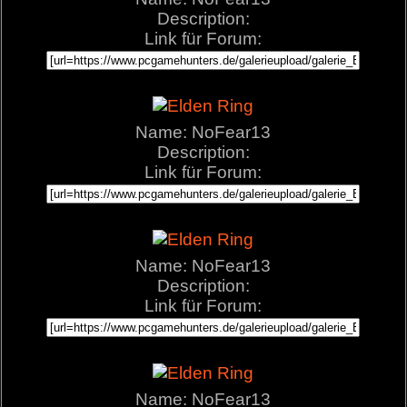
Description:
Link für Forum:
Name: NoFear13
Description:
Link für Forum:
Name: NoFear13
Description:
Link für Forum:
Name: NoFear13