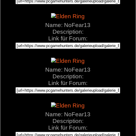
Name: NoFear13
Description:
Link für Forum:
Name: NoFear13
Description:
Link für Forum:
Name: NoFear13
Description:
Link für Forum: