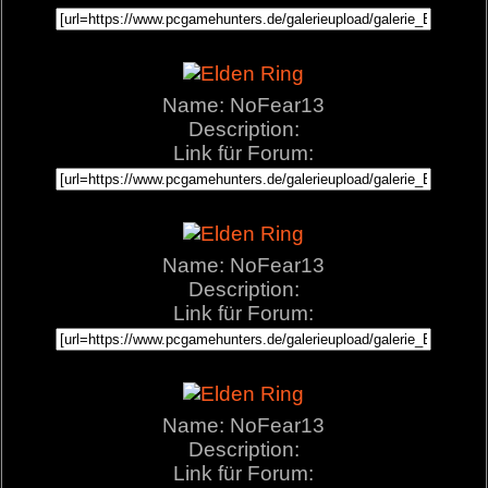
Name: NoFear13
Description:
Link für Forum:
Name: NoFear13
Description:
Link für Forum:
Name: NoFear13
Description:
Link für Forum: