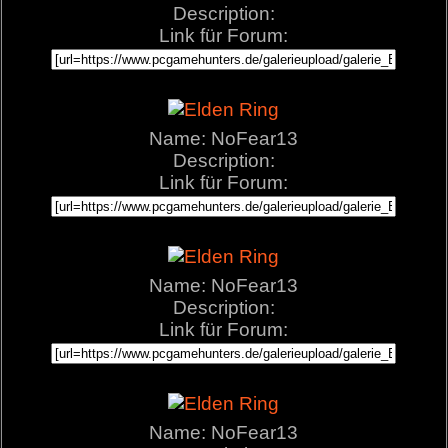
Description:
Link für Forum:
Name: NoFear13
Description:
Link für Forum:
Name: NoFear13
Description:
Link für Forum:
Name: NoFear13