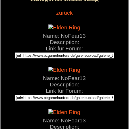
zurück
Name: NoFear13
Description:
Link für Forum:
Name: NoFear13
Description:
Link für Forum:
Name: NoFear13
Description: