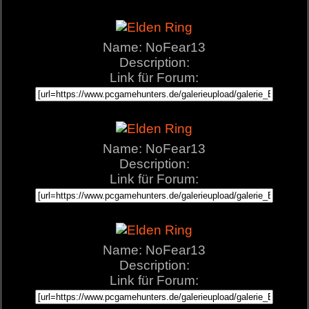
Name: NoFear13
Description:
Link für Forum:
Name: NoFear13
Description:
Link für Forum:
Name: NoFear13
Description:
Link für Forum: