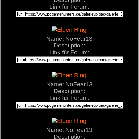
Link für Forum:
Name: NoFear13
Description:
Link für Forum:
Name: NoFear13
Description:
Link für Forum:
Name: NoFear13
Description: