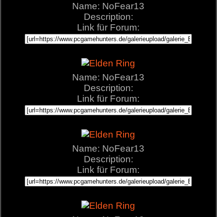
Name: NoFear13
Description:
Link für Forum:
Name: NoFear13
Description:
Link für Forum:
Name: NoFear13
Description:
Link für Forum: