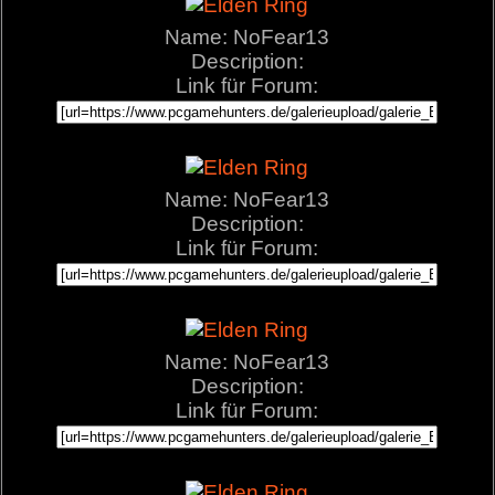
Name: NoFear13
Description:
Link für Forum:
Name: NoFear13
Description:
Link für Forum:
Name: NoFear13
Description:
Link für Forum: