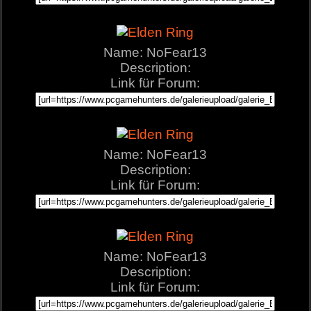
Name: NoFear13
Description:
Link für Forum:
Name: NoFear13
Description:
Link für Forum:
Name: NoFear13
Description:
Link für Forum: