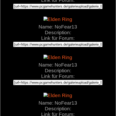
Link für Forum:
Name: NoFear13
Description:
Link für Forum:
Name: NoFear13
Description:
Link für Forum:
Name: NoFear13
Description:
Link für Forum: