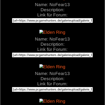
Name: NoFear13
Description:
Link für Forum:
Name: NoFear13
Description:
Link für Forum:
Name: NoFear13
Description:
Link für Forum: