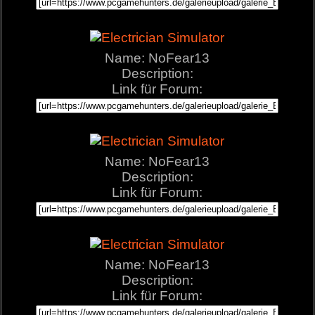
Name: NoFear13
Description:
Link für Forum:
Name: NoFear13
Description:
Link für Forum:
Name: NoFear13
Description:
Link für Forum: