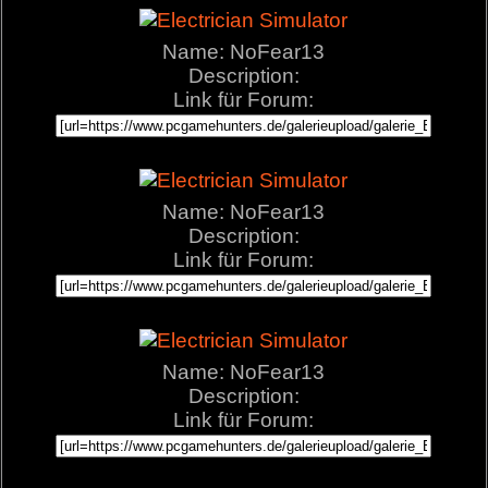
Name: NoFear13
Description:
Link für Forum:
Name: NoFear13
Description:
Link für Forum:
Name: NoFear13
Description:
Link für Forum: