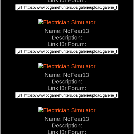
Link für Forum:
Name: NoFear13
Description:
Link für Forum:
Name: NoFear13
Description:
Link für Forum:
Name: NoFear13
Description:
Link für Forum: