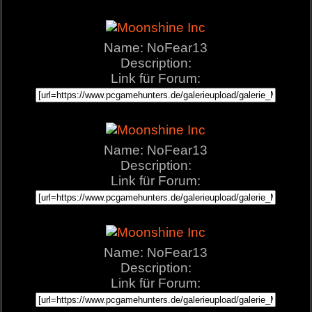
Name: NoFear13
Description:
Link für Forum:
Name: NoFear13
Description:
Link für Forum:
Name: NoFear13
Description:
Link für Forum: