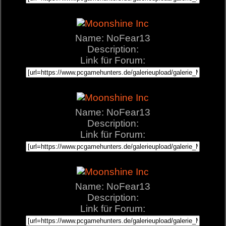
Name: NoFear13
Description:
Link für Forum:
Name: NoFear13
Description:
Link für Forum:
Name: NoFear13
Description:
Link für Forum: