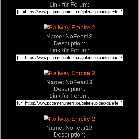
Link für Forum:
Name: NoFear13
Description:
Link für Forum:
Name: NoFear13
Description:
Link für Forum:
Name: NoFear13
Description: