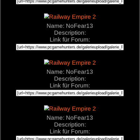
Name: NoFear13
Description:
Link für Forum:
Name: NoFear13
Description:
Link für Forum:
Name: NoFear13
Description:
Link für Forum: