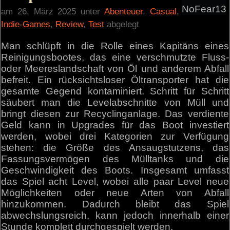
NoFear13
am 26. März 2025 unter
Abenteuer
,
Casual
,
Indie-Games
,
Review
,
Test
abgelegt
Man schlüpft in die Rolle eines Kapitäns eines
Reinigungsbootes, das eine verschmutzte Fluss-
oder Meereslandschaft von Öl und anderem Abfall
befreit. Ein rücksichtsloser Öltransporter hat die
gesamte Gegend kontaminiert. Schritt für Schritt
säubert man die Levelabschnitte von Müll und
bringt diesen zur Recyclinganlage. Das verdiente
Geld kann in Upgrades für das Boot investiert
werden, wobei drei Kategorien zur Verfügung
stehen: die Größe des Ansaugstutzens, das
Fassungsvermögen des Mülltanks und die
Geschwindigkeit des Boots. Insgesamt umfasst
das Spiel acht Level, wobei alle paar Level neue
Möglichkeiten oder neue Arten von Abfall
hinzukommen. Dadurch bleibt das Spiel
abwechslungsreich, kann jedoch innerhalb einer
Stunde komplett durchgespielt werden.