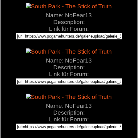
Name: NoFear13
Description:
Link für Forum:
Name: NoFear13
Description:
Link für Forum:
Name: NoFear13
Description:
Link für Forum: