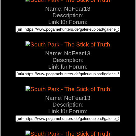
Name: NoFear13
Description:
Link für Forum:
Name: NoFear13
Description:
Link für Forum:
Name: NoFear13
Description:
Link für Forum: