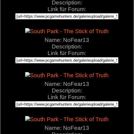
Description:
Link für Forum:
Name: NoFear13
Description:
Link für Forum:
Name: NoFear13
Description:
Link für Forum:
Name: NoFear13