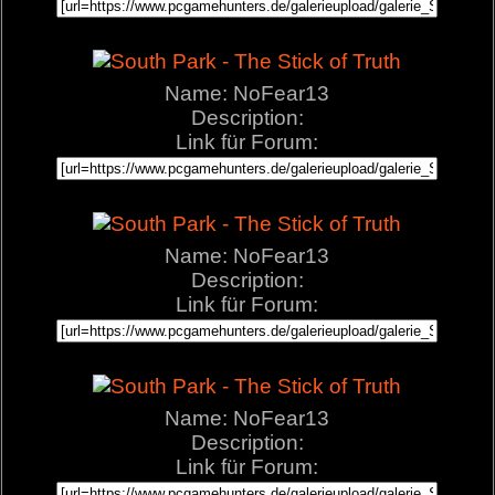
Name: NoFear13
Description:
Link für Forum:
Name: NoFear13
Description:
Link für Forum:
Name: NoFear13
Description:
Link für Forum: