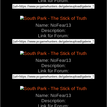
Link für Forum:
Name: NoFear13
Description:
Link für Forum:
Name: NoFear13
Description:
Link für Forum:
Name: NoFear13
Description:
Link für Forum: