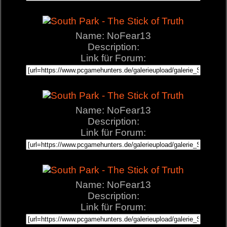
Name: NoFear13
Description:
Link für Forum:
Name: NoFear13
Description:
Link für Forum:
Name: NoFear13
Description:
Link für Forum: