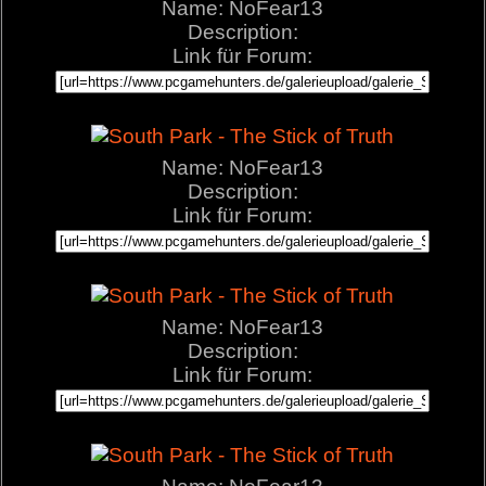
Name: NoFear13
Description:
Link für Forum:
Name: NoFear13
Description:
Link für Forum:
Name: NoFear13
Description:
Link für Forum: