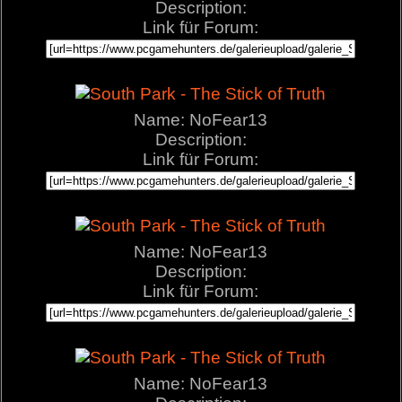
Description:
Link für Forum:
Name: NoFear13
Description:
Link für Forum:
Name: NoFear13
Description:
Link für Forum:
Name: NoFear13