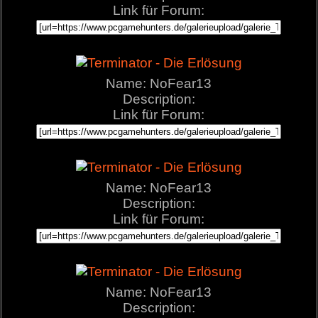
Link für Forum:
Name: NoFear13
Description:
Link für Forum:
Name: NoFear13
Description:
Link für Forum:
Name: NoFear13
Description: