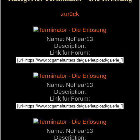
zurück
Name: NoFear13
Description:
Link für Forum:
Name: NoFear13
Description:
Link für Forum:
Name: NoFear13
Description: