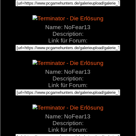
Name: NoFear13
Description:
Link für Forum:
Name: NoFear13
Description:
Link für Forum:
Name: NoFear13
Description:
Link für Forum: