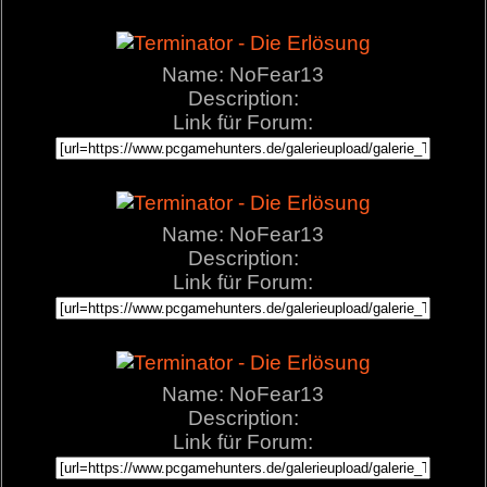
Name: NoFear13
Description:
Link für Forum:
Name: NoFear13
Description:
Link für Forum:
Name: NoFear13
Description:
Link für Forum: