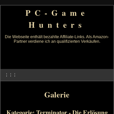
PC-Game
Hunters
Die Webseite enthält bezahlte Affiliate-Links. Als Amazon-
Partner verdiene ich an qualifizierten Verkäufen.
⋮⋮⋮
Galerie
Kategorie: Terminator - Die Erlösung