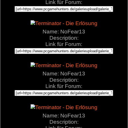
Link für Forum:
Name: NoFear13
Description:
Link für Forum:
Name: NoFear13
Description:
Link für Forum:
Name: NoFear13
Description: