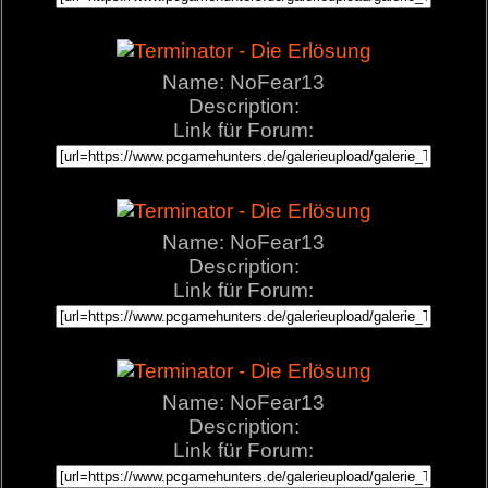
Name: NoFear13
Description:
Link für Forum:
Name: NoFear13
Description:
Link für Forum:
Name: NoFear13
Description:
Link für Forum: