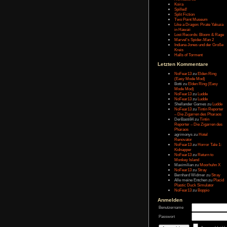
Message:
Letzten Eintr
Talk Hunt
The Slor
The Alter
Havendo
Last Epo
The Last 
Remaste
Koira
Spilled!
Split Fict
Two Poi
Like a Dr
in Hawai
Lost Rec
Marvel’s
Indiana 
Kreis
Halls of 
Letzten Kom
NoFear1
(Easy M
Botti
zu
E
Mode Mo
NoFear1
NoFear1
Shelland
NoFear1
– Die Zi