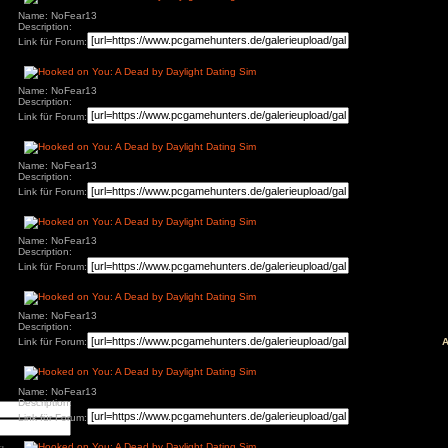
Name: NoFear13
Description:
Link für Forum:
äge
: Diablo 4 Season 9
Name: NoFear13
mancer
Description:
s
Link für Forum:
ck
ch: Season 2
of Us Part II
red
Name: NoFear13
Description:
ion
nt Museum
Link für Forum:
agon: Pirate Yakuza
i
ords: Bloom & Rage
 Spider-Man 2
Jones und der Große
Name: NoFear13
Description:
Torment
Link für Forum:
mentare
3
zu
Elden Ring
ode Mod)
Name: NoFear13
lden Ring (Easy
d)
Description:
3
zu
Ludde
Link für Forum:
3
zu
Ludde
er Games
zu
Ludde
3
zu
Tintin Reporter
garren des Pharaos