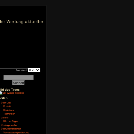
nters
d eine übersichtliche Wertung aktueller
h an qualifizierten Verkäufen.
Zoomlevel:
Bild des Tages
ting Sim
Seiten
Über Uns
Kontakt
Diskutieren