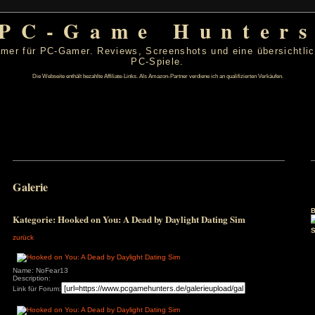
PC-Game Hu
 von PC-Gamer für PC-Gamer. Reviews, Screenshots un
PC-Spiele.
Die Webseite enthält bezahlte Affiliate-Links. Als Amazon-Partner verdiene ic
t 2026
Galerie
D
F
S
S
1
2
6
7
8
9
Kategorie: Hooked on You: A Dead by Daylight Da
13
14
15
16
20
21
22
23
zurück
27
28
29
30