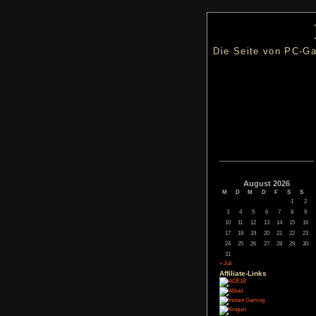
Die Seite
Augus
M
D
M
3
4
5
10
11
12
17
18
19
24
25
26
31
« Juli