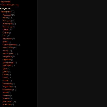
Testversion
Galerie
Bild des Tages
Umfragenarchiv
Überwachungsstaat
Vorratsdatenspeicherung
Impressum
Datenschutzerklärung
Kategorien
Spielegenre
(832)
Abenteuer
(148)
Action
(208)
Adventure
(93)
Aufbauspiel
(93)
Beat em Up
(5)
Casual
(52)
Clicker
(1)
DLC
(5)
Egoshooter
(51)
Erotik
(11)
Geschicklichkeit
(33)
Hack & Slay
(14)
Horror
(39)
Indie-Games
(243)
Jump&Run
(55)
Logikspiel
(9)
Management
(34)
MMORPG
(10)
Mods
(1)
Musik
(3)