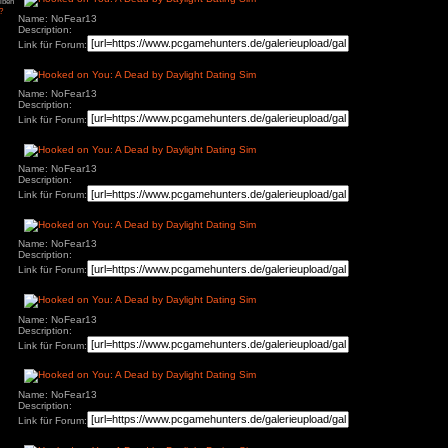
84
zu
Tintin
Name: NoFear13
– Die Zigarren des
Description:
ys
zu
Hotel
Link für Forum:
r
3
zu
Horror Tale 1:
r
3
zu
Return to
Name: NoFear13
sland
an
zu
Moorhuhn X
Description:
3
zu
Stray
Link für Forum:
d Widmer
zu
Stray
ne Entchen
zu
Placid
uck Simulator
3
zu
Boppio
Name: NoFear13
Description:
Link für Forum:
Angemeldet bleiben
Passwort vergessen?
Name: NoFear13
Description:
Link für Forum:
Name: NoFear13
Description:
Link für Forum: