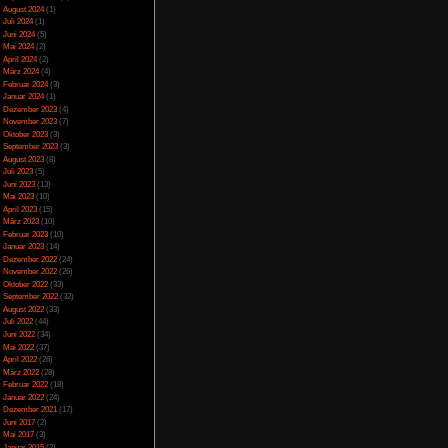
Spezial
(13)
Spiele-Blackliste
(104)
Test
(790)
Toptipp
(142)
Vortest
(10)
Unkategorisiert
(2)
Wichtiges
(6)
News
(2)
Archiv
Juli 2025
(2)
Juni 2025
(1)
April 2025
(4)
März 2025
(3)
Februar 2025
(3)
Dezember 2024
(1)
November 2024
(4)
September 2024
(5)
August 2024
(1)
Juli 2024
(1)
Juni 2024
(5)
Mai 2024
(2)
April 2024
(2)
März 2024
(4)
Februar 2024
(3)
Januar 2024
(1)
Dezember 2023
(4)
November 2023
(7)
Oktober 2023
(3)
September 2023
(3)
August 2023
(8)