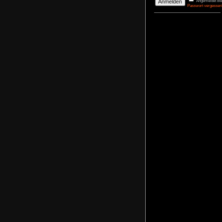
DerBasti
Reporter 
Pharaos
agrimon
Renovato
NoFear1
Kidnappe
NoFear1
Monkey I
Maximili
NoFear1
Bernhar
Alle mei
Plastic D
NoFear1
Anmelden
Benutzername
Passwort