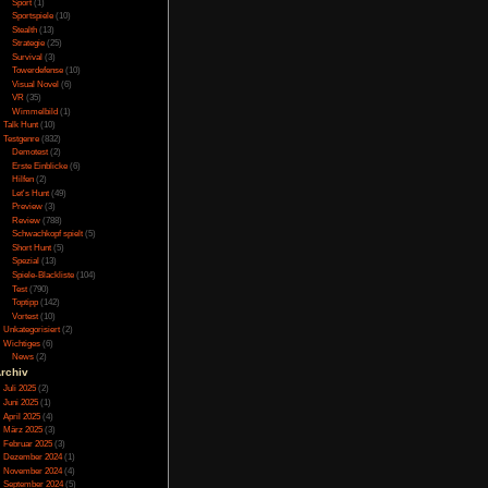
Online
(3)
Porno
(10)
Puzzle
(31)
Rennspiele
(38)
Rogue-Like
(13)
Rollenspiel
(111)
Rätsel
(27)
Sandbox
(8)
Shooter
(31)
Simulation
(115)
Souls Like
(3)
Sport
(1)
Sportspiele
(10)
Stealth
(13)
Strategie
(25)
Survival
(3)
Towerdefense
(10)
Visual Novel
(6)
VR
(35)
Wimmelbild
(1)
Talk Hunt
(10)
Testgenre
(832)
Demotest
(2)
Erste Einblicke
(6)
Hilfen
(2)
Let's Hunt
(49)
Preview
(3)
Review
(788)
Schwachkopf spielt
(5)
Short Hunt
(5)