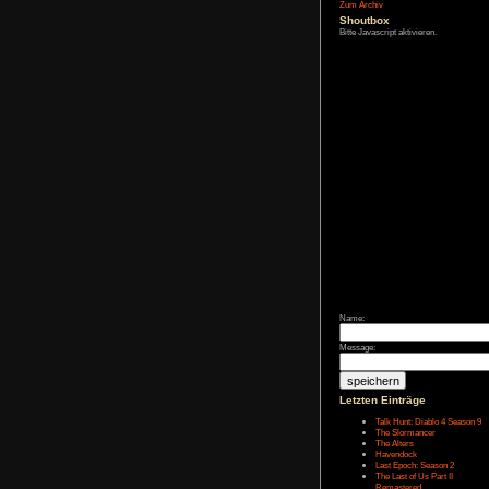
Affiliate-
Link
Zum Archiv
Shoutbox
Bitte Javascript akt
Name: