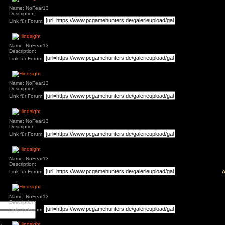
Name: NoFear13
Description:
Link für Forum:
äge
: Diablo 4 Season 9
Name: NoFear13
mancer
Description:
s
Link für Forum:
ck
ch: Season 2
of Us Part II
red
Name: NoFear13
Description:
ion
nt Museum
Link für Forum:
agon: Pirate Yakuza
i
ords: Bloom & Rage
 Spider-Man 2
Jones und der Große
Name: NoFear13
Description:
Torment
Link für Forum:
mentare
3
zu
Elden Ring
ode Mod)
Name: NoFear13
lden Ring (Easy
d)
Description:
3
zu
Ludde
Link für Forum:
3
zu
Ludde
er Games
zu
Ludde
3
zu
Tintin Reporter
garren des Pharaos