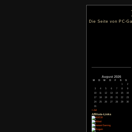
Die Seite
Augus
M
D
M
3
4
5
10
11
12
17
18
19
24
25
26
31
« Juli