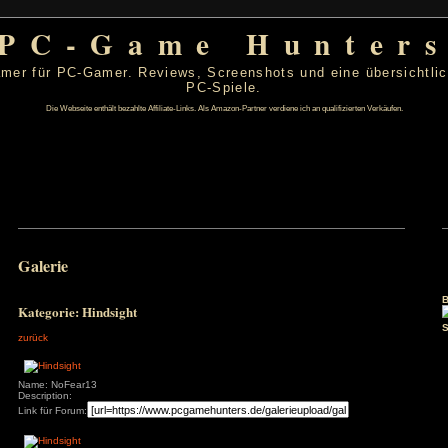
PC-Game Hu
 von PC-Gamer für PC-Gamer. Reviews, Screenshots un
PC-Spiele.
Die Webseite enthält bezahlte Affiliate-Links. Als Amazon-Partner verdiene ic
t 2026
Galerie
D
F
S
S
1
2
6
7
8
9
Kategorie: Hindsight
13
14
15
16
20
21
22
23
zurück
27
28
29
30