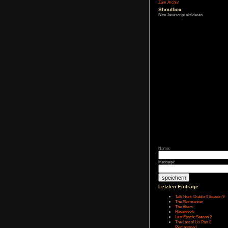
Affiliate-
Link
Zum Archiv
Shoutbox
Bitte Javascript akt
Name: