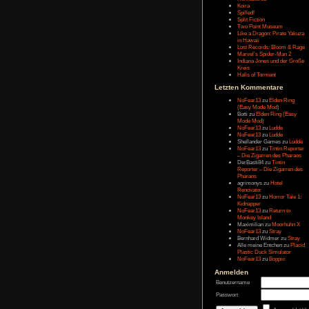
Message:
Letzten Eintr
Talk Hunt
The Slor
The Alter
Havendo
Last Epo
The Last 
Remaste
Koira
Spilled!
Split Fict
Two Poi
Like a Dr
in Hawai
Lost Rec
Marvel’s
Indiana 
Kreis
Halls of 
Letzten Kom
NoFear1
(Easy M
Botti
zu
E
Mode Mo
NoFear1
NoFear1
Shelland
NoFear1
– Die Zi