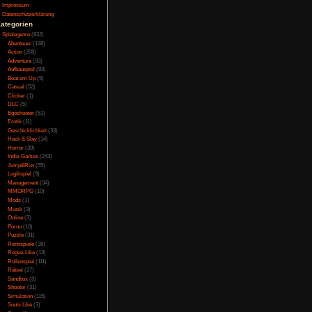
Testversion
Galerie
Bild des Tages
Umfragenarchiv
Überwachungsstaat
Vorratsdatenspeicherung
Impressum
Datenschutzerklärung
Kategorien
Spielegenre
(832)
Abenteuer
(148)
Action
(208)
Adventure
(93)
Aufbauspiel
(93)
Beat em Up
(5)
Casual
(52)
Clicker
(1)
DLC
(5)
Egoshooter
(51)
Erotik
(11)
Geschicklichkeit
(33)
Hack & Slay
(14)
Horror
(39)
Indie-Games
(243)
Jump&Run
(55)
Logikspiel
(9)
Management
(34)
MMORPG
(10)
Mods
(1)
Musik
(3)