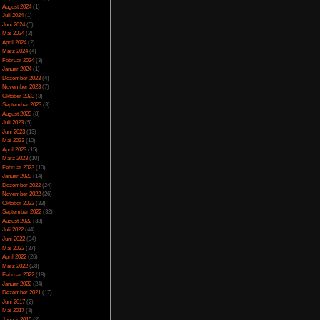
Spezial
(13)
Spiele-Blackliste
(104)
Test
(790)
Toptipp
(142)
Vortest
(10)
Unkategorisiert
(2)
Wichtiges
(6)
News
(2)
Archiv
Juli 2025
(2)
Juni 2025
(1)
April 2025
(4)
März 2025
(3)
Februar 2025
(3)
Dezember 2024
(1)
November 2024
(4)
September 2024
(5)
August 2024
(1)
Juli 2024
(1)
Juni 2024
(5)
Mai 2024
(2)
April 2024
(2)
März 2024
(4)
Februar 2024
(3)
Januar 2024
(1)
Dezember 2023
(4)
November 2023
(7)
Oktober 2023
(3)
September 2023
(3)
August 2023
(8)