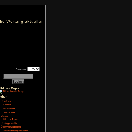
nters
d eine übersichtliche Wertung aktueller
h an qualifizierten Verkäufen.
Zoomlevel:
Bild des Tages
Seiten
Über Uns
Kontakt
Diskutieren