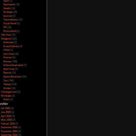
Online
(3)
Porno
(10)
Puzzle
(31)
Rennspiele
(38)
Rogue-Like
(13)
Rollenspiel
(111)
Rätsel
(27)
Sandbox
(8)
Shooter
(31)
Simulation
(115)
Souls Like
(3)
Sport
(1)
Sportspiele
(10)
Stealth
(13)
Strategie
(25)
Survival
(3)
Towerdefense
(10)
Visual Novel
(6)
VR
(35)
Wimmelbild
(1)
Talk Hunt
(10)
Testgenre
(832)
Demotest
(2)
Erste Einblicke
(6)
Hilfen
(2)
Let's Hunt
(49)
Preview
(3)
Review
(788)
Schwachkopf spielt
(5)
Short Hunt
(5)