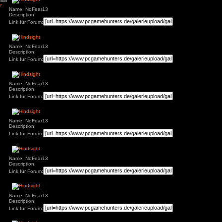
84
zu
Tintin
Name: NoFear13
– Die Zigarren des
Description:
ys
zu
Hotel
Link für Forum:
r
3
zu
Horror Tale 1:
r
3
zu
Return to
Name: NoFear13
sland
an
zu
Moorhuhn X
Description:
3
zu
Stray
Link für Forum:
d Widmer
zu
Stray
ne Entchen
zu
Placid
uck Simulator
3
zu
Boppio
Name: NoFear13
Description:
Link für Forum:
Angemeldet bleiben
Passwort vergessen?
Name: NoFear13
Description:
Link für Forum:
Name: NoFear13
Description:
Link für Forum: