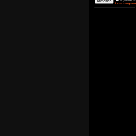
DerBasti
Reporter 
Pharaos
agrimon
Renovato
NoFear1
Kidnappe
NoFear1
Monkey I
Maximili
NoFear1
Bernhar
Alle mei
Plastic D
NoFear1
Anmelden
Benutzername
Passwort