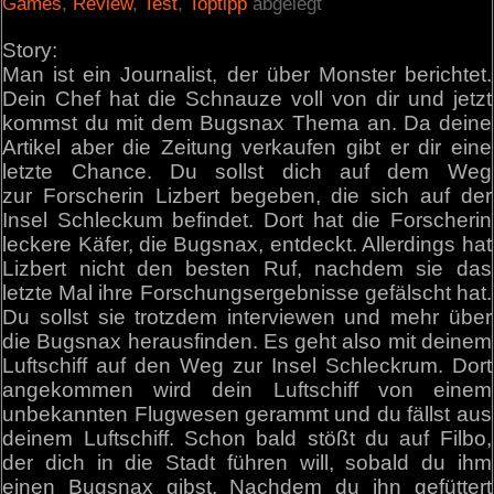
Games
,
Review
,
Test
,
Toptipp
abgelegt
Story:
Man ist ein Journalist, der über Monster berichtet.
Dein Chef hat die Schnauze voll von dir und jetzt
kommst du mit dem Bugsnax Thema an. Da deine
Artikel aber die Zeitung verkaufen gibt er dir eine
letzte Chance. Du sollst dich auf dem Weg
zur Forscherin Lizbert begeben, die sich auf der
Insel Schleckum befindet. Dort hat die Forscherin
leckere Käfer, die Bugsnax, entdeckt. Allerdings hat
Lizbert nicht den besten Ruf, nachdem sie das
letzte Mal ihre Forschungsergebnisse gefälscht hat.
Du sollst sie trotzdem interviewen und mehr über
die Bugsnax herausfinden. Es geht also mit deinem
Luftschiff auf den Weg zur Insel Schleckrum. Dort
angekommen wird dein Luftschiff von einem
unbekannten Flugwesen gerammt und du fällst aus
deinem Luftschiff. Schon bald stößt du auf Filbo,
der dich in die Stadt führen will, sobald du ihm
einen Bugsnax gibst. Nachdem du ihn gefüttert