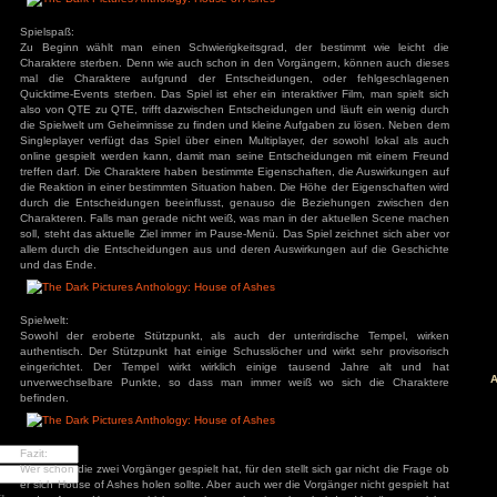
spielen mit Untertitel, so etwas ist einfach unnötig.
Steuerung:
äge
Die Tastenbelegung kann frei vergeben werden, die Standar
genretypisch. Die Maus kann aber ebenfalls verwendet werd
: Diablo 4 Season 9
mancer
Menüs, aber auch um aus den Entscheidungen zu wählen, 
s
Kamera zu steuern. Das Spiel hat außerdem einige Barrieref
ck
ch: Season 2
dazu dienen die Quicktime-Events zu vereinfachen.
of Us Part II
red
ion
Spielspaß:
nt Museum
Zu Beginn wählt man einen Schwierigkeitsgrad, der best
agon: Pirate Yakuza
Charaktere sterben. Denn wie auch schon in den Vorgängern
i
ords: Bloom & Rage
mal die Charaktere aufgrund der Entscheidungen, ode
 Spider-Man 2
Quicktime-Events sterben. Das Spiel ist eher ein interaktiver
Jones und der Große
also von QTE zu QTE, trifft dazwischen Entscheidungen und 
Torment
die Spielwelt um Geheimnisse zu finden und kleine Aufgabe
mentare
Singleplayer verfügt das Spiel über einen Multiplayer, der 
online gespielt werden kann, damit man seine Entscheidun
3
zu
Elden Ring
treffen darf. Die Charaktere haben bestimmte Eigenschaften,
ode Mod)
lden Ring (Easy
die Reaktion in einer bestimmten Situation haben. Die Höhe d
d)
durch die Entscheidungen beeinflusst, genauso die Bezi
3
zu
Ludde
3
zu
Ludde
Charakteren. Falls man gerade nicht weiß, was man in der a
er Games
zu
Ludde
soll, steht das aktuelle Ziel immer im Pause-Menü. Das Spiel 
3
zu
Tintin Reporter
allem durch die Entscheidungen aus und deren Auswirkunge
garren des Pharaos