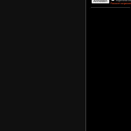
DerBasti
Reporter 
Pharaos
agrimon
Renovato
NoFear1
Kidnappe
NoFear1
Monkey I
Maximili
NoFear1
Bernhar
Alle mei
Plastic D
NoFear1
Anmelden
Benutzername
Passwort