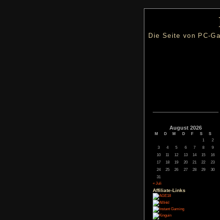
Die Seite
Augus
M
D
M
3
4
5
10
11
12
17
18
19
24
25
26
31
« Juli