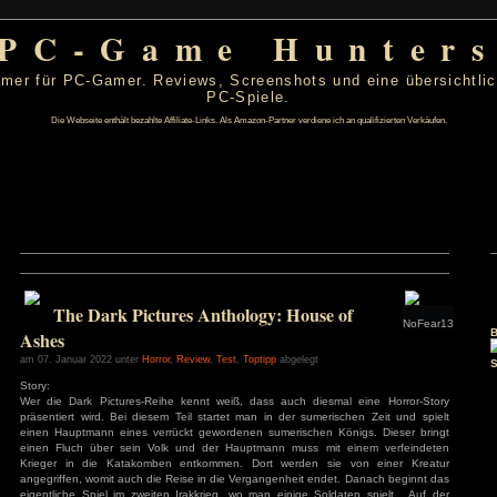
PC-Game Hu
 von PC-Gamer für PC-Gamer. Reviews, Screenshots un
PC-Spiele.
Die Webseite enthält bezahlte Affiliate-Links. Als Amazon-Partner verdiene ic
t 2026
D
F
S
S
The Dark Pictures Anthology: House 
1
2
Ashes
6
7
8
9
13
14
15
16
am 07. Januar 2022 unter
Horror
,
Review
,
Test
,
Toptipp
abgelegt
20
21
22
23
27
28
29
30
Story:
Wer die Dark Pictures-Reihe kennt weiß, dass auch diesm
präsentiert wird. Bei diesem Teil startet man in der sumeri