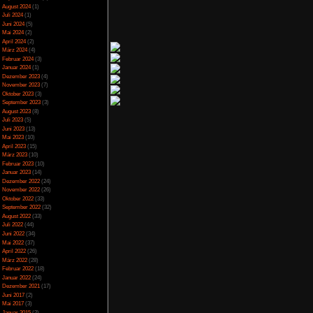
Spezial
(13)
Spiele-Blackliste
(104)
Test
(790)
Toptipp
(142)
Vortest
(10)
sche Tempel, wirken
Unkategorisiert
(2)
Wichtiges
(6)
rkt sehr provisorisch
News
(2)
d Jahre alt und hat
Archiv
sich die Charaktere
Juli 2025
(2)
Juni 2025
(1)
April 2025
(4)
März 2025
(3)
Februar 2025
(3)
Dezember 2024
(1)
gar nicht die Frage ob
November 2024
(4)
ger nicht gespielt hat
September 2024
(5)
den Vorgängern nichts
August 2024
(1)
unden Spielzeit etwas
Juli 2024
(1)
 Preis von 30 Euro ist
Juni 2024
(5)
lfinale der Season 1
Mai 2024
(2)
5-80 Euro bekommen.
April 2024
(2)
März 2024
(4)
 für 60 Euro zu haben,
Februar 2024
(3)
Januar 2024
(1)
Dezember 2023
(4)
November 2023
(7)
Oktober 2023
(3)
September 2023
(3)
August 2023
(8)