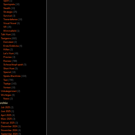
Online
(3)
Porno
(10)
Puzzle
(31)
Rennspiele
(38)
Rogue-Like
(13)
d-Steuerung ist aber
Rollenspiel
(111)
en, zum einen in den
Rätsel
(27)
oder um im Spiel die
Sandbox
(8)
Shooter
(31)
reiheitsoptionen, die
Simulation
(115)
Souls Like
(3)
Sport
(1)
Sportspiele
(10)
Stealth
(13)
Strategie
(25)
immt wie leicht die
Survival
(3)
, können auch dieses
Towerdefense
(10)
r fehlgeschlagenen
Visual Novel
(6)
 Film, man spielt sich
VR
(35)
läuft ein wenig durch
Wimmelbild
(1)
n zu lösen. Neben dem
Talk Hunt
(10)
sowohl lokal als auch
Testgenre
(832)
Demotest
(2)
gen mit einem Freund
Erste Einblicke
(6)
 die Auswirkungen auf
Hilfen
(2)
er Eigenschaften wird
Let's Hunt
(49)
ehungen zwischen den
Preview
(3)
ktuellen Scene machen
Review
(788)
zeichnet sich aber vor
Schwachkopf spielt
(5)
n auf die Geschichte
Short Hunt
(5)