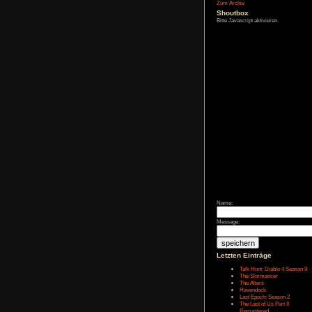
Affiliate-
Link
Zum Archiv
Shoutbox
Bitte Javascript akt
Name: