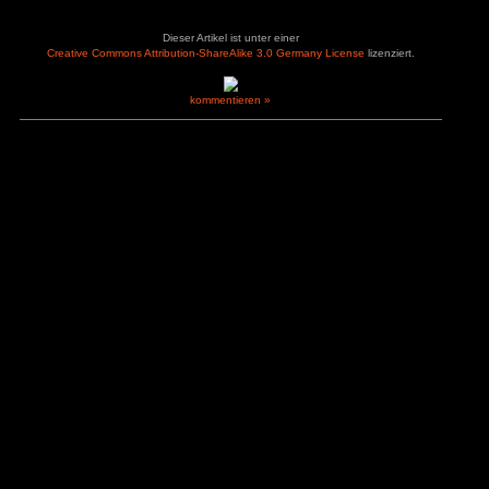
+ Wiederspielbarkeitswert
– im Widescreenfo
+ Barrierefreiheitsoptionen
– Szenen in arabis
+ Sound
– Preis
+ professionelle Schauspieler
+ alternative Enden
Bewerte dieses Spiel:
(Keine Bewertung bis jetzt)
Loading...
Zur Galerie
The Dark Pictures Anthology: House of Ashes bei Humble Bu
Dieser Artikel ist unter einer
Creative Commons Attribution-ShareAlike 3.0 Germany L