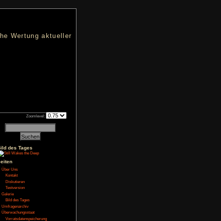
nters
d eine übersichtliche Wertung aktueller
h an qualifizierten Verkäufen.
Zoomlevel:
of
NoFear13
Bild des Tages
Seiten
Über Uns
Kontakt
al eine Horror-Story
Diskutieren
schen Zeit und spielt