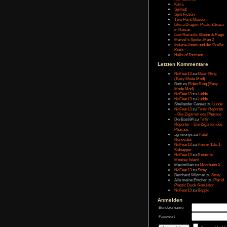
Message:
Letzten Eintr
Talk Hunt
The Slor
The Alter
Havendo
Last Epo
The Last 
Remaste
Koira
Spilled!
Split Fict
Two Poi
Like a Dr
in Hawai
Lost Rec
Marvel’s
Indiana 
Kreis
Halls of 
Letzten Kom
NoFear1
(Easy M
Botti
zu
E
Mode Mo
NoFear1
NoFear1
Shelland
NoFear1
– Die Zi