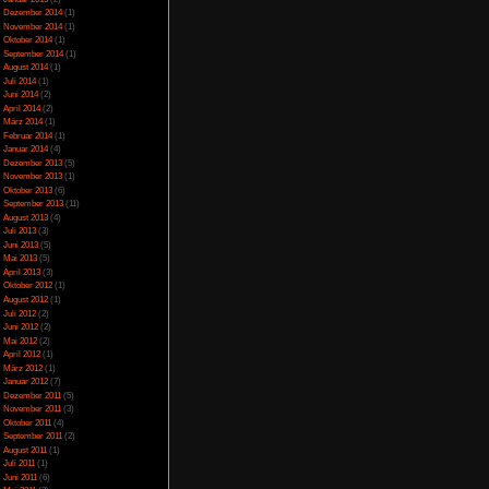
rmat
Juli 2023
(5)
cher Sprache
Juni 2023
(13)
Mai 2023
(10)
April 2023
(15)
März 2023
(10)
Februar 2023
(10)
Januar 2023
(14)
Dezember 2022
(24)
November 2022
(26)
Oktober 2022
(33)
September 2022
(32)
August 2022
(33)
Juli 2022
(44)
Juni 2022
(34)
Mai 2022
(37)
April 2022
(26)
März 2022
(28)
Februar 2022
(18)
Januar 2022
(24)
Dezember 2021
(17)
Juni 2017
(2)
Mai 2017
(3)
ndle erwerben
Januar 2015
(2)
Dezember 2014
(1)
November 2014
(1)
Oktober 2014
(1)
icense
lizenziert.
September 2014
(1)
August 2014
(1)
Juli 2014
(1)
Juni 2014
(2)