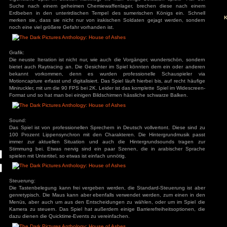
s
einen Hauptmann eines verrückt gewordenen sumerischen K
einen Fluch über sein Volk und der Hauptmann muss mit
Krieger in die Katakomben entkommen. Dort werden si
angegriffen, womit auch die Reise in die Vergangenheit ende
eigentliche Spiel im zweiten Irakkrieg, wo man einige Sol
Suche nach einem geheimen Chemiewaffenlager, breche
Erdbeben in den unterirdischen Tempel des sumerischen 
ivieren.
merken sie, dass sie nicht nur von irakischen Soldaten ge
noch eine viel größere Gefahr vorhanden ist.
Grafik:
Die neuste Iteration ist nicht nur, wie auch die Vorgänger,
bietet auch Raytracing an. Die Gesichter im Spiel könnten
bekannt vorkommen, denn es wurden professionelle
Motioncapture erfasst und digitalisiert. Das Spiel läuft hierbei
Miniruckler, mit um die 90 FPS bei 2K. Leider ist das komplett
Format und so hat man bei einigen Bildschirmen hässliche sc
Sound:
Das Spiel ist von professionellen Sprechern in Deutsch vollv
100 Prozent Lippensynchron mit den Charakteren. Die Hi
immer zur aktuellen Situation und auch die Hintergru
Stimmung bei. Etwas nervig sind ein paar Szenen, die i