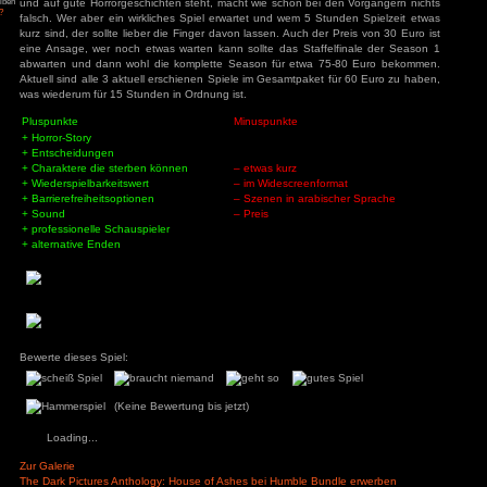
84
zu
Tintin
und das Ende.
– Die Zigarren des
ys
zu
Hotel
r
3
zu
Horror Tale 1:
Spielwelt:
r
Sowohl der eroberte Stützpunkt, als auch der unterirdi
3
zu
Return to
sland
authentisch. Der Stützpunkt hat einige Schusslöcher und wi
an
zu
Moorhuhn X
eingerichtet. Der Tempel wirkt wirklich einige tausen
3
zu
Stray
unverwechselbare Punkte, so dass man immer weiß wo 
d Widmer
zu
Stray
ne Entchen
zu
Placid
befinden.
uck Simulator
3
zu
Boppio
Fazit:
Wer schon die zwei Vorgänger gespielt hat, für den stellt sich 
er sich House of Ashes holen sollte. Aber auch wer die Vorgän
Angemeldet bleiben
und auf gute Horrorgeschichten steht, macht wie schon bei 
Passwort vergessen?
falsch. Wer aber ein wirkliches Spiel erwartet und wem 5 St
kurz sind, der sollte lieber die Finger davon lassen. Auch der
eine Ansage, wer noch etwas warten kann sollte das Staffe
abwarten und dann wohl die komplette Season für etwa 7
Aktuell sind alle 3 aktuell erschienen Spiele im Gesamtpaket
was wiederum für 15 Stunden in Ordnung ist.
Pluspunkte
Minuspunkte
+ Horror-Story
+ Entscheidungen
+ Charaktere die sterben können
– etwas kurz