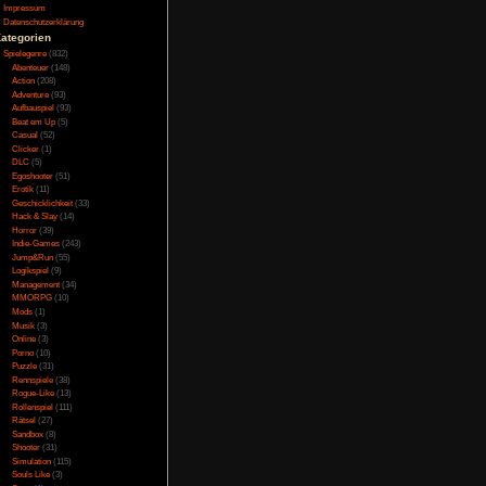
Testversion
önigs. Dieser bringt
Galerie
 einem verfeindeten
Bild des Tages
e von einer Kreatur
Umfragenarchiv
Überwachungsstaat
t. Danach beginnt das
Vorratsdatenspeicherung
daten spielt. Auf der
Impressum
n diese nach einem
Datenschutzerklärung
Königs ein. Schnell
Kategorien
jagt werden, sondern
Spielegenre
(832)
Abenteuer
(148)
Action
(208)
Adventure
(93)
Aufbauspiel
(93)
Beat em Up
(5)
 wunderschön, sondern
Casual
(52)
 dem ein oder anderen
Clicker
(1)
 Schauspieler via
DLC
(5)
 bis, auf recht häufige
Egoshooter
(51)
e Spiel im Widescreen-
Erotik
(11)
hwarze Balken.
Geschicklichkeit
(33)
Hack & Slay
(14)
Horror
(39)
Indie-Games
(243)
Jump&Run
(55)
Logikspiel
(9)
ertont. Diese sind zu
Management
(34)
ntergrundmusik passt
MMORPG
(10)
ndsounds tragen zur
Mods
(1)
n arabischer Sprache
Musik
(3)