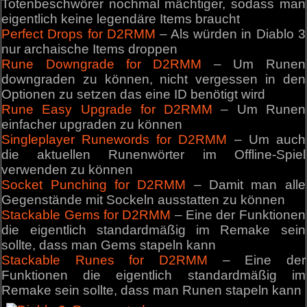
Totenbeschwörer nochmal mächtiger, sodass man
eigentlich keine legendäre Items braucht
Perfect Drops for D2RMM
– Als würden in Diablo 3
nur archaische Items droppen
Rune Downgrade for D2RMM
– Um Runen
downgraden zu können, nicht vergessen in den
Optionen zu setzen das eine ID benötigt wird
Rune Easy Upgrade for D2RMM
– Um Runen
einfacher upgraden zu können
Singleplayer Runewords for D2RMM
– Um auch
die aktuellen Runenwörter im Offline-Spiel
verwenden zu können
Socket Punching for D2RMM
– Damit man alle
Gegenstände mit Sockeln ausstatten zu können
Stackable Gems for D2RMM
– Eine der Funktionen
die eigentlich standardmäßig im Remake sein
sollte, dass man Gems stapeln kann
Stackable Runes for D2RMM
– Eine der
Funktionen die eigentlich standardmäßig im
Remake sein sollte, dass man Runen stapeln kann