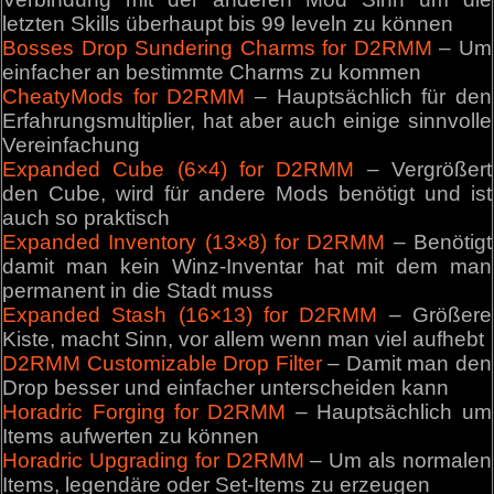
letzten Skills überhaupt bis 99 leveln zu können
Bosses Drop Sundering Charms for D2RMM
– Um
einfacher an bestimmte Charms zu kommen
CheatyMods for D2RMM
– Hauptsächlich für den
Erfahrungsmultiplier, hat aber auch einige sinnvolle
Vereinfachung
Expanded Cube (6×4) for D2RMM
– Vergrößert
den Cube, wird für andere Mods benötigt und ist
auch so praktisch
Expanded Inventory (13×8) for D2RMM
– Benötigt
damit man kein Winz-Inventar hat mit dem man
permanent in die Stadt muss
Expanded Stash (16×13) for D2RMM
– Größere
Kiste, macht Sinn, vor allem wenn man viel aufhebt
D2RMM Customizable Drop Filter
– Damit man den
Drop besser und einfacher unterscheiden kann
Horadric Forging for D2RMM
– Hauptsächlich um
Items aufwerten zu können
Horadric Upgrading for D2RMM
– Um als normalen
Items, legendäre oder Set-Items zu erzeugen