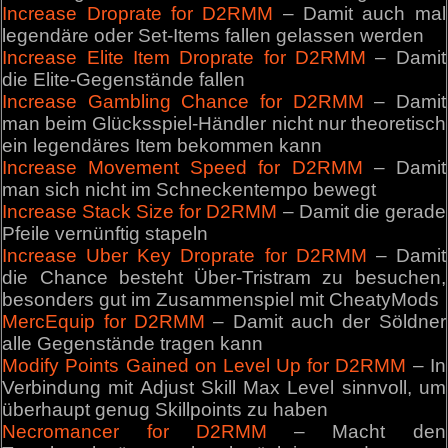
Increase Droprate for D2RMM
– Damit auch mal
legendäre oder Set-Items fallen gelassen werden
Increase Elite Item Droprate for D2RMM
– Damit
die Elite-Gegenstände fallen
Increase Gambling Chance for D2RMM
– Damit
man beim Glücksspiel-Händler nicht nur theoretisch
ein legendäres Item bekommen kann
Increase Movement Speed for D2RMM
– Damit
man sich nicht im Schneckentempo bewegt
Increase Stack Size for D2RMM
– Damit die gerade
Pfeile vernünftig stapeln
Increase Uber Key Droprate for D2RMM
– Damit
die Chance besteht Über-Tristram zu besuchen,
besonders gut im Zusammenspiel mit CheatyMods
MercEquip for D2RMM
– Damit auch der Söldner
alle Gegenstände tragen kann
Modify Points Gained on Level Up for D2RMM
– In
Verbindung mit Adjust Skill Max Level sinnvoll, um
überhaupt genug Skillpoints zu haben
Necromancer for D2RMM
– Macht den