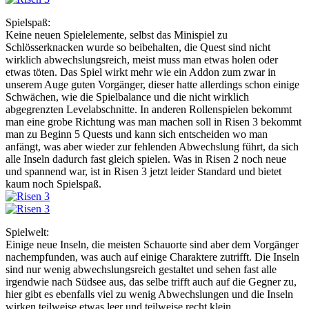
Spielspaß:
Keine neuen Spielelemente, selbst das Minispiel zu
Schlösserknacken wurde so beibehalten, die Quest sind nicht
wirklich abwechslungsreich, meist muss man etwas holen oder
etwas töten. Das Spiel wirkt mehr wie ein Addon zum zwar in
unserem Auge guten Vorgänger, dieser hatte allerdings schon einige
Schwächen, wie die Spielbalance und die nicht wirklich
abgegrenzten Levelabschnitte. In anderen Rollenspielen bekommt
man eine grobe Richtung was man machen soll in Risen 3 bekommt
man zu Beginn 5 Quests und kann sich entscheiden wo man
anfängt, was aber wieder zur fehlenden Abwechslung führt, da sich
alle Inseln dadurch fast gleich spielen. Was in Risen 2 noch neue
und spannend war, ist in Risen 3 jetzt leider Standard und bietet
kaum noch Spielspaß.
Spielwelt:
Einige neue Inseln, die meisten Schauorte sind aber dem Vorgänger
nachempfunden, was auch auf einige Charaktere zutrifft. Die Inseln
sind nur wenig abwechslungsreich gestaltet und sehen fast alle
irgendwie nach Südsee aus, das selbe trifft auch auf die Gegner zu,
hier gibt es ebenfalls viel zu wenig Abwechslungen und die Inseln
wirken teilweise etwas leer und teilweise recht klein.