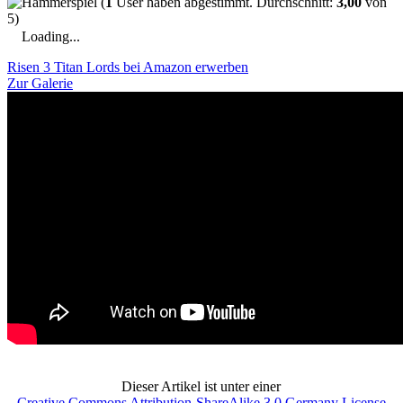
(
1
User haben abgestimmt. Durchschnitt:
3,00
von
5)
Loading...
Risen 3 Titan Lords bei Amazon erwerben
Zur Galerie
Dieser Artikel ist unter einer
Creative Commons Attribution-ShareAlike 3.0 Germany License