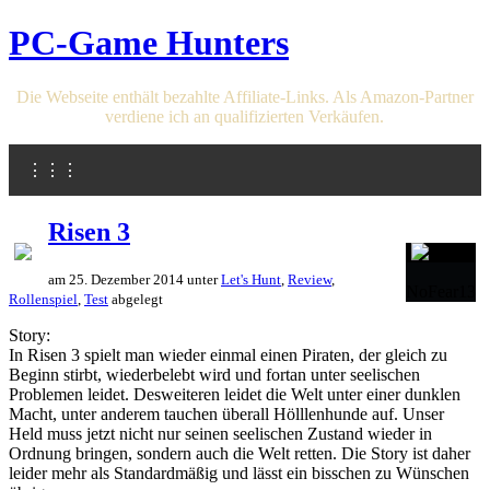
PC-Game Hunters
Die Webseite enthält bezahlte Affiliate-Links. Als Amazon-Partner
verdiene ich an qualifizierten Verkäufen.
⋮⋮⋮
Risen 3
am 25. Dezember 2014 unter
Let's Hunt
,
Review
,
NoFear13
Rollenspiel
,
Test
abgelegt
Story:
In Risen 3 spielt man wieder einmal einen Piraten, der gleich zu
Beginn stirbt, wiederbelebt wird und fortan unter seelischen
Problemen leidet. Desweiteren leidet die Welt unter einer dunklen
Macht, unter anderem tauchen überall Hölllenhunde auf. Unser
Held muss jetzt nicht nur seinen seelischen Zustand wieder in
Ordnung bringen, sondern auch die Welt retten. Die Story ist daher
leider mehr als Standardmäßig und lässt ein bisschen zu Wünschen