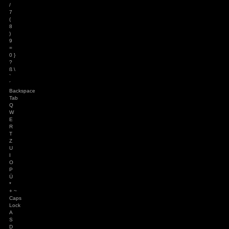
Steuerung:
Eine typische Steuerung, die erstmal keinerlei Schwierigkeiten
etwas das Tutorial oder Tastenhinweise. So muss m
rausfinden, dass man den Wecker einfach durch Klick deakt
erstmal drin, geht die Steuerung ohne Probleme von d
Steuerung der Hacking-Passagen geht mit der Maus hervor
da man mit dieser auch schnell durch die Kameras wechseln
kann zudem völlig frei angepasst werden.
Esc
F1
F2
F3
F4
F5
F6
F7
F8
F9
F10
F11
F12
°
^
!
1
"