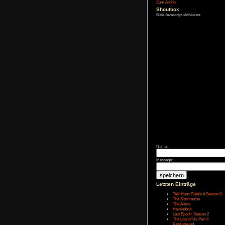
Affiliate-
Link
Zum Archiv
Shoutbox
Bitte Javascript akt
Name: