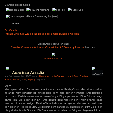
Pluspunkte
Minuspunkte
+ Schwierigkeitsgrade
– schwarze Balken i
+ auf Story echt sehr einfach
Zwischensequenze
+ QTEs unter Barrierefreiheit stark
– keine deutsche 
vereinfachbar
– kein freies Speic
+ Stealth auf einfach fast keine
– Steuerung etwas
Herausforderung
– QTEs
+ gute Grafik
– Stealth
+ spannende Story
Bewerte dieses Spiel:
(Keine Bewertung bis jetzt)