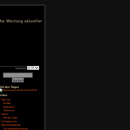
nters
d eine übersichtliche Wertung aktueller
h an qualifizierten Verkäufen.
Zoomlevel:
Bild des Tages
NoFear13
nspiel
,
Test
Seiten
Über Uns
Kontakt
schon immer in Mojo
Diskutieren
Grummweil beschützt