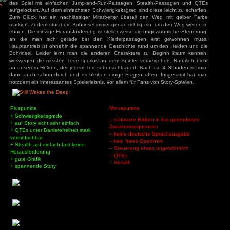
84
zu
Tintin
Dieser Artikel ist unter einer
– Die Zigarren des
Creative Commons Attribution-ShareAlike 3.0 Germany L
ys
zu
Hotel
r
3
zu
Horror Tale 1:
r
kommentieren »
3
zu
Return to
sland
an
zu
Moorhuhn X
3
zu
Stray
d Widmer
zu
Stray
Still Wakes the Deep
ne Entchen
zu
Placid
uck Simulator
am 29. Juni 2024 unter
Abenteuer
,
Horror
,
Review
,
Stealth
,
Test
abge
3
zu
Boppio
Man spielt einen Mitarbeiter auf einer Bohrinsel. Ausg
Arbeitstag bricht die Hölle los. Fortan muss unser Held aller
um die Bohrinsel zu retten. Diese sind eher simple Fetch-A
des linearen Aufbaus des Spiels kaum Schwierigkeiten bere
Angemeldet bleiben
das Spiel mit einfachen Jump-and-Run-Passagen, Stealt
Passwort vergessen?
aufgelockert. Auf dem einfachsten Schwierigkeitsgrad sind die
Zum Glück hat ein nachlässiger Mitarbeiter überall den 
markiert. Zudem stürzt die Bohrinsel immer genau richtig ein
ebnen. Die einzige Herausforderung ist stellenweise die ung
an die man sich gerade bei den Kletterpassagen e
Hauptantrieb ist ohnehin die spannende Geschichte rund u
Bohrinsel. Leider lernt man die anderen Charaktere zu 
weswegen die meisten Tode spurlos an dem Spieler vorbeige
an unserem Helden, der jedem Tod sehr nachtrauert. Nach c
dann auch schon durch und es bleiben einige Fragen offe
trotzdem ein interessantes Spielerlebnis, vor allem für Fans v