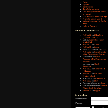
Message:
Letzten Eintr
Talk Hunt
The Slor
The Alter
Havendo
Last Epo
The Last 
Remaste
Koira
Spilled!
Split Fict
Two Poi
Like a Dr
in Hawai
Lost Rec
Marvel’s
Indiana 
Kreis
Halls of 
Letzten Kom
NoFear1
(Easy M
Botti
zu
E
Mode Mo
NoFear1
NoFear1
Shelland
NoFear1
– Die Zi