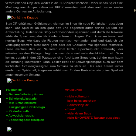
hat. Auch dieses Mal begibt er sich wieder zu Beginn auf ein
s
das sich schnell in eine erneute, aber diesmal kritischere A
Grummweil wandelt. Die Besonderheit des Spiels ist der einzi
beginnt das Abenteuer in einem Buch, in dem man in 2D spi
man zwischen dieser 2D-Ansicht und einer 3D-Ansich
verschiedenen Objekten wieder in die 2D-Ansicht wechselt. Da
Mischung aus Jump-and-Run mit RPG-Elementen, mixt abe
ivieren.
andere Genres zur Auflockerung.
Statt XP erhält man Glühlampen, die man im Shop für neue 
kann. Das Spiel ist an sich ganz nett und begeistert durc
Abwechslung, leider ist die Story nicht besonders spannend u
fehlende Sprachausgabe für Kinder schwer zu folgen. Da
nervige Bugs, wie dass die Figuren mehrfach vorhanden 
Verfolgungskamera nicht mehr geht oder der Charakter mal 
Diese machen stets ein Neuladen vom letzten Speicherp
teilweise vor den Dialogen liegt, die man dann nochmals du
kommt gerade in den 3D-Passagen eine furchtbare Steueru
die Richtung kontrollieren kann. Leider zieht der Schwierigk
leichtesten Schwierigkeitsgrad zum Schluss zu stark an. D
wieder den Spielspaß, insgesamt erhält man für den Preis abe
angemessenem Umfang.
Pluspunkte
Minuspunkte