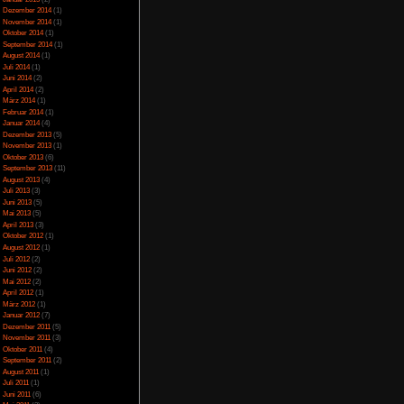
Juli 2023
(5)
Juni 2023
(13)
Mai 2023
(10)
April 2023
(15)
März 2023
(10)
n live gerenderten
Februar 2023
(10)
n
Januar 2023
(14)
Dezember 2022
(24)
Sprachausgabe
November 2022
(26)
hern
Oktober 2022
(33)
 ungewöhnlich
September 2022
(32)
August 2022
(33)
Juli 2022
(44)
Juni 2022
(34)
Mai 2022
(37)
April 2022
(26)
März 2022
(28)
Februar 2022
(18)
Januar 2022
(24)
Dezember 2021
(17)
Juni 2017
(2)
Mai 2017
(3)
Januar 2015
(2)
Dezember 2014
(1)
November 2014
(1)
Oktober 2014
(1)
September 2014
(1)
August 2014
(1)
Juli 2014
(1)
Juni 2014
(2)