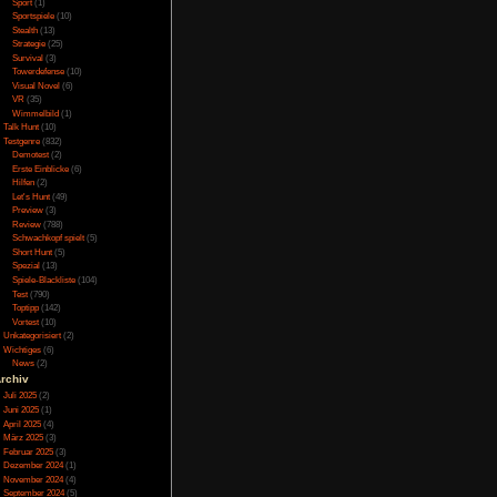
Online
(3)
Porno
(10)
ern
Puzzle
(31)
Rennspiele
(38)
Rogue-Like
(13)
Rollenspiel
(111)
Rätsel
(27)
-Tastatur ausgelegt
Sandbox
(8)
Shooter
(31)
Simulation
(115)
Souls Like
(3)
Sport
(1)
Sportspiele
(10)
Stealth
(13)
Strategie
(25)
Survival
(3)
Towerdefense
(10)
Visual Novel
(6)
VR
(35)
Wimmelbild
(1)
Talk Hunt
(10)
Testgenre
(832)
Demotest
(2)
Erste Einblicke
(6)
Hilfen
(2)
Let's Hunt
(49)
Preview
(3)
Review
(788)
n
Schwachkopf spielt
(5)
Short Hunt
(5)