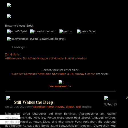
+ Barrierefreiheitsoptionen
– nicht vollvertont
+ Schwierigkeitsgrade
– kein freies speich
+ tolle Erzählerstimme
– Sammelobjekte
+ einzigartiges Grafikdesign
– Stealth
äge
+ Kinderfreundlich
– viele kleine Bugs
+ Abwechslungsreich
: Diablo 4 Season 9
– nicht für QWERTZ
+ überspringbare Minispiele
mancer
s
ck
ch: Season 2
of Us Part II
red
ion
nt Museum
agon: Pirate Yakuza
i
ords: Bloom & Rage
 Spider-Man 2
Jones und der Große
Bewerte dieses Spiel:
Torment
mentare
(Keine Bewertung bis jetzt)
3
zu
Elden Ring
ode Mod)
Loading...
lden Ring (Easy
d)
3
zu
Ludde
Zur Galerie
3
zu
Ludde
Affiliate-Link: Der kühne Knappe bei Humble Bundle erwerbe
er Games
zu
Ludde
3
zu
Tintin Reporter
garren des Pharaos