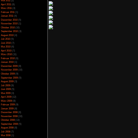
April 2014
(2)
März 2014
(1)
Februar 2014
(1)
en
Januar 2014
(4)
Dezember 2013
(5)
November 2013
(1)
Oktober 2013
(6)
September 2013
(11)
icense
lizenziert.
August 2013
(4)
Juli 2013
(3)
Juni 2013
(5)
Mai 2013
(5)
April 2013
(3)
Oktober 2012
(1)
August 2012
(1)
Juli 2012
(2)
NoFear13
Juni 2012
(2)
n
,
Review
,
Mai 2012
(2)
April 2012
(1)
März 2012
(1)
Januar 2012
(7)
ow, der einem selbst
Dezember 2011
(5)
rmalen Arbeitsroutine
November 2011
(3)
en. Eine Stimme singt
Oktober 2011
(4)
ch? Man erfährt, dass
September 2011
(2)
elet werden soll, was
August 2011
(1)
mmen, zum Glück hilft
Juli 2011
(1)
Juni 2011
(6)
hlgeschlagenen Plänen
Mai 2011
(2)
zum Schluss spannend
April 2011
(6)