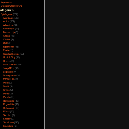
Testversion
 harmloses Abenteuer,
Galerie
useinandersetzung mit
Bild des Tages
gartige Grafikstil, so
Umfragenarchiv
elt. Später wechselt
Überwachungsstaat
Vorratsdatenspeicherung
t, wo man dann auf
Impressum
bei ist das Spiel eine
Datenschutzerklärung
r auch immer wieder
Kategorien
Spielegenre
(832)
Abenteuer
(148)
Action
(208)
Fähigkeiten ausgeben
Adventure
(93)
h seinen Stil und die
Aufbauspiel
(93)
nd durch die teilweise
Beat em Up
(5)
zu kommen immer mal
Casual
(52)
sind und dadurch die
Clicker
(1)
irgendwo feststeckt.
DLC
(5)
unkt notwendig, der
Egoshooter
(51)
Erotik
(11)
rchklicken darf. Dazu
Geschicklichkeit
(33)
ng, bei der man kaum
Hack & Slay
(14)
eitsgrad auch auf dem
Horror
(39)
as alles bremst immer
Indie-Games
(243)
r ein gutes Spiel mit
Jump&Run
(55)
Logikspiel
(9)
Management
(34)
MMORPG
(10)
Mods
(1)
Musik
(3)