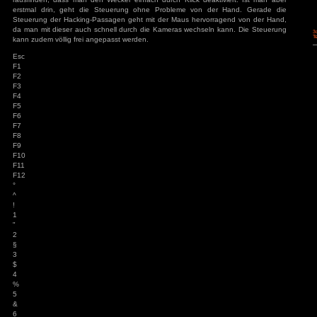
Grafik:
Eine stark comichafte 3D-Grafik, die zwischen 3D-Fir
Seitenperspektive wechselt. Die Grafik ist insgesamt in 
nette Schatten und Spiegelungseffekte. Die Texturen sind al
was besonders die Charaktere betrifft. Sie ist auch weit we
der Technik, so fehlt sowohl Raytracing als auch aktuelle Up
Dafür läuft sie flüssig und dies auch auf etwas älterer Hard
ohne Ladezeiten aus. Für diese Art von Spiel ist die Grafik
wenn auch mehr möglich gewesen wäre. Gerade in der Ego-P
an den Spiegelungen das fehlende Raytracing.
Sound:
Das Spiel ist grundsätzlich auf Deutsch verfügbar, hat 
englische Sprachausgabe. Die Sprecher sind durchaus in Or
Stimmung auf den Punkt. Im Hintergrund spielt stets e
Daneben hört man, zur Umgebung, passende Geräusc
Soundeffekte sind in Ordnung und geben ein gutes Feedbac
Soundkulisse in Ordnung, wenn auch hier mehr möglich gew
eine deutsche Sprachausgabe, wäre aufgrund des durch d
Spiels notwendig gewesen.