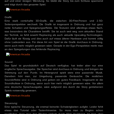
Loading...
Zur Galerie
Affiliate-Link: Still Wakes the Deep bei Humble Bundle erwerb
Dieser Artikel ist unter einer
Creative Commons Attribution-ShareAlike 3.0 Germany L
kommentieren »
American Arcadia
am 16. November 2023 unter
Abenteuer
,
Indie-Games
,
Jump&Ru
Rätsel
,
Stealth
,
Test
,
Toptipp
abgelegt
Story:
Man spielt einen Einwohner von Arcadia, einer Reality-Sh
anfangs nicht bewusst ist. Unser Held geht also seiner no
nach, als plötzlich immer wieder merkwürdige Dinge passier
etwas von “Sie lügen dich an”, was genau geht hier vor si
man sich in einer riesigen Reality-Show befindet und gecanc
den eigenen Tod bedeutet. Es gilt jetzt dem ganzen zu entko
die geheimnisvolle Stimme. Die Story wartet vor allen mit fe
auf und einer riesigen Wendung. So bleibt die Story bis 
und trägt durch das gesamte Spiel.