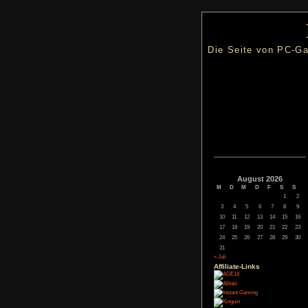
Die Seite
Augus
M
D
M
3
4
5
10
11
12
17
18
19
24
25
26
31
« Juli