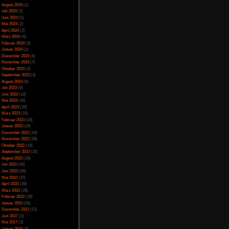
Spezial
(13)
Spiele-Blackliste
(104)
icense
lizenziert.
Test
(790)
Toptipp
(142)
Vortest
(10)
Unkategorisiert
(2)
Wichtiges
(6)
News
(2)
Archiv
Juli 2025
(2)
NoFear13
Juni 2025
(1)
legt
April 2025
(4)
März 2025
(3)
erechnet am letzten
Februar 2025
(3)
lei Aufgaben erfüllen,
Dezember 2024
(1)
ufgaben, die aufgrund
November 2024
(4)
iten. Dazwischen wird
September 2024
(5)
h-Passagen und QTEs
August 2024
(1)
se leicht zu schaffen.
Juli 2024
(1)
Weg mit gelber Farbe
Juni 2024
(5)
Mai 2024
(2)
, um den Weg weiter zu
April 2024
(2)
ewöhnliche Steuerung,
März 2024
(4)
rst gewöhnen muss.
Februar 2024
(3)
m den Helden und die
Januar 2024
(1)
Beginn kaum kennen,
Dezember 2023
(4)
hen. Natürlich nicht
November 2023
(7)
a. 4 Stunden ist man
Oktober 2023
(3)
n. Insgesamt hat man
September 2023
(3)
August 2023
(8)
on Story-Spielen.