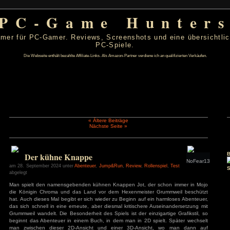
PC-Game Hu
 von PC-Gamer für PC-Gamer. Reviews, Screenshots un
PC-Spiele.
Die Webseite enthält bezahlte Affiliate-Links. Als Amazon-Partner verdiene ic
« Ältere Beiträge
Nächste Seite »
t 2026
D
F
S
S
1
2
Der kühne Knappe
6
7
8
9
13
14
15
16
am 28. September 2024 unter
Abenteuer
,
Jump&Run
,
Review
,
Rolle
20
21
22
23
abgelegt
27
28
29
30
Man spielt den namensgebenden kühnen Knappen Jot, der 
die Königin Chroma und das Land vor dem Hexenmeister 