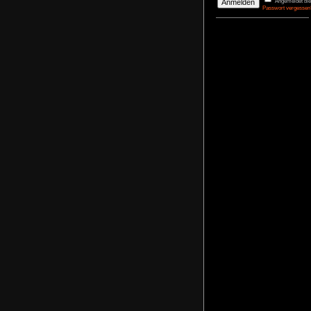
DerBasti
Reporter 
Pharaos
agrimon
Renovato
NoFear1
Kidnappe
NoFear1
Monkey I
Maximili
NoFear1
Bernhar
Alle mei
Plastic D
NoFear1
Anmelden
Benutzername
Passwort