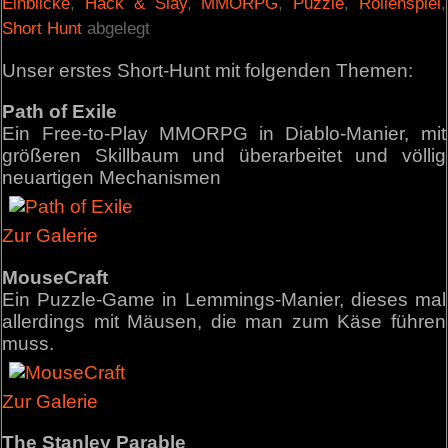
Einblicke
,
Hack & Slay
,
MMORPG
,
Puzzle
,
Rollenspiel
,
Short Hunt
abgelegt
Unser erstes Short-Hunt mit folgenden Themen:
Path of Exile
Ein Free-to-Play MMORPG in Diablo-Manier, mit
größeren Skillbaum und überarbeitet und völlig
neuartigen Mechanismen
Zur Galerie
MouseCraft
Ein Puzzle-Game in Lemmings-Manier, dieses mal
allerdings mit Mäusen, die man zum Käse führen
muss.
Zur Galerie
The Stanley Parable