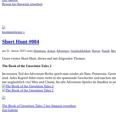
der Luft auf, ähnlich der Art wie man sie auch einsammelt, so dass
braucht um Türen öffnen zu können.
Spielwelt:
Das gesamte Spiel findet im Inneren eines Schlosses statt. Dieses 
Fazit:
Die Grafik ist wirklich gut, hat aber kleinere Fehler hier und da. Di
Wenn das Spiel für unter 5€ zu haben ist, kann man hier zugreifen, 
Pluspunkte
Minuspunkte
– Hoher Preis
+ Gute Motion Einbindung
– Kurze Spieldauer
+ Tolle Grafik
– Wenig Abwechslung
+ Geräusche der Gegner
– Puzzles
– Keine Motivation für Diebstahl
Bewerte dieses Spiel: