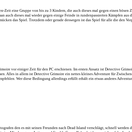
(Keine Bewertung bis jetzt)
Dieser Artikel ist unter einer
Creative Commons Attribution-ShareAlike 3.0 Germ
ror
,
Puzzle
,
Review
,
Short Hunt
,
Test
,
Toptipp
abgelegt
inzessin, Gnome und Monster und muss auch dieses mal die Welt vor ein
und machen mehr Lust auf das Finale. Alles in allem ist Book of the Un
raußen in jedem Fall daher ein Pflichtkauf für dieses Jahr.