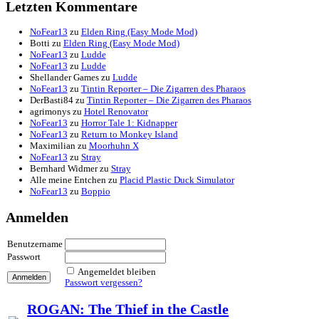
Havendock
Last Epoch: Season 2
The Last of Us Part II Remastered
Koira
Spilled!
Split Fiction
Two Point Museum
Like a Dragon: Pirate Yakuza in Hawaii
Lost Records: Bloom & Rage
Marvel’s Spider-Man 2
Indiana Jones und der Große Kreis
Halls of Torment
Letzten Kommentare
NoFear13
zu
Elden Ring (Easy Mode Mod)
Botti
zu
Elden Ring (Easy Mode Mod)
NoFear13
zu
Ludde
NoFear13
zu
Ludde
Shellander Games
zu
Ludde
NoFear13
zu
Tintin Reporter – Die Zigarren des Pharaos
DerBasti84
zu
Tintin Reporter – Die Zigarren des Pharaos
agrimonys
zu
Hotel Renovator