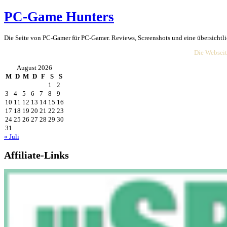
PC-Game Hunters
Die Seite von PC-Gamer für PC-Gamer. Reviews, Screenshots und ein
August 2026
M
D
M
D
F
S
S
1
2
3
4
5
6
7
8
9
10
11
12
13
14
15
16
17
18
19
20
21
22
23
24
25
26
27
28
29
30
31
« Juli
Affiliate-
Link
s