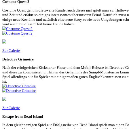
Loading...
Zur Galerie
Rogan bei Kinguin erwerben
kommentieren »
Short Hunt #004
am 31. Januar 2015 unter
Abenteuer
,
Action
,
Adventure
,
Geschicklichkeit
,
Hor
Unser viertes Short Hunt, dieses mal mit folgenden Themen:
The Book of the Unwritten Tales 2
Im neusten Teil der Adventure-Reihe spielt man wieder als Nate, Pr
sind. Jedes Kapitel führt einen tiefer in die spannende Geschichte 
mit unglaublich viel Witz und Charm, für alle Adventure-Spieler da d