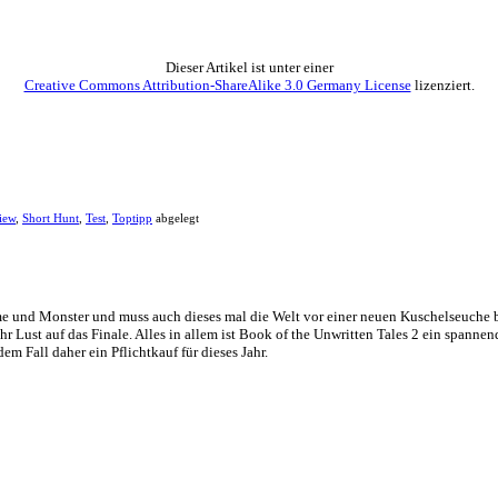
 es nicht wirklich notwendig ist, zu überlegen wo die Gegenstände ei
ist in mehrere Abschnitte unterteilt, welche durch einen Ladebildschi
e Hauptmotivation dieses Spiel zu spielen ist die Story, welche aber ex
wenn man Schleich-Spiele mag, für alle anderen gilt selbst dann: Finge