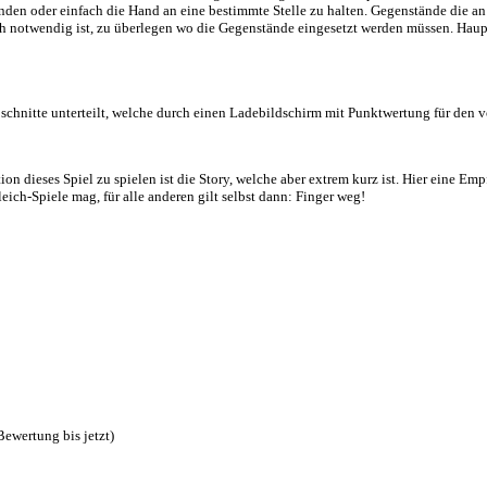
velabschnitte sind, wahrscheinlich um die Performance hoch zu halten, 
lisch vertont und es gibt keinerlei deutsche Übersetzung. Die Geschic
itiv die Schrittgeräusche zu nennen. Diese werden von den schwer ge
an kann auch auf Teleportation umstellen, falls man leicht Motion Si
hen Gamemechaniken. Man kann verschiedene wertvoller Gegenstände 
r guten Geschwindigkeit erzählt wird. Da diese jedoch trotzdem nicht 
ch: Aus dem Sichtfeld der Gegner bleiben und diese ablenken oder ni
ach von A nach B marschieren musste. Außerdem gibt es einige Stellen
der zu verwenden oder einfach die Hand an eine bestimmte Stelle zu