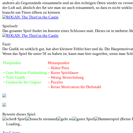
Grafik:
Die Grafik ist wirklich gut, für ein VR Spiel im besonderen. Die Le
Sound:
Die Geschichte ist vollständig vertont. Alles ist jedoch nur in Eng
unbemerkt durch das Schloss bewegen muss, sind hier besonders pos
Steuerung:
Ein Stick zum Bewegen, ein Stick für die Drehung falls gewünscht. M
locomotion“ funktioniert.
Spielspaß:
Schleichen, Verstecken und Ablenken, sind hier die hauptsächlic
jedoch wird die Hauptmotivation die Geschichte sein, welche in eine
wieder vorbei ist.
Das Schleichen, welches wohl das Hauptgameplay darstellt ist einfa
Auch gab es zwei Abschnitte in denen man verkleidet als Wache einf
anderes als Gegenstände einsammeln und an den richtigen Orten wie