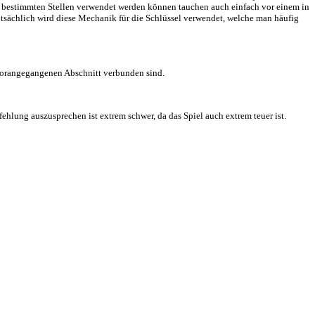
eher klein gehalten, trotzdem kommt ein gutes Gefühl für das Schloss 
hte wird hauptsächlich über Gespräche, die man belauscht, oder über Fu
panzerten Gegner erzeugt, und ermöglichen es diese genau zu Orten.
ck wird, jedoch kann ich hier nur dem Entwicklern beipflichten, dass 
finden und mitnehmen um diese als Punktwertung am Ende eines Absc
übertrieben spannend ist, ist man nicht wirklich traurig, sobald das 
ederknüppeln, es gibt in den späteren Leveln auch einige Gegner die
 im Spiel welche als Puzzleabschnitte bezeichnet werden. Jedoch mac
 halten. Gegenstände die an bestimmten Stellen verwendet werden kön