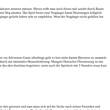
any License
lizenziert.
er neuen Kuschelseuche befreien. Das Spiel führt dabei durch 5 Kapit
written Tales 2 ein spannendes Adventure, das allerdings mit wenig Ne