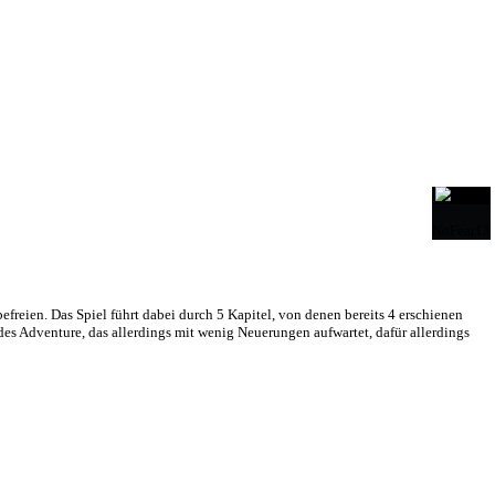
ngesetzt werden müssen. Hauptsächlich wird diese Mechanik für die Sch
rm mit Punktwertung für den vorangegangenen Abschnitt verbunden sind
trem kurz ist. Hier eine Empfehlung auszusprechen ist extrem schwer, da
r weg!