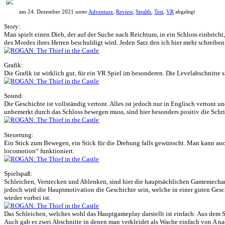
NoFear13
zu
Horror Tale 1: Kidnapper
NoFear13
zu
Return to Monkey Island
Maximilian
zu
Moorhuhn X
NoFear13
zu
Stray
Bernhard Widmer
zu
Stray
Alle meine Entchen
zu
Placid Plastic Duck Simulator
NoFear13
zu
Boppio
Anmelden
Benutzername
Passwort
Angemeldet bleiben
Passwort vergessen?
ROGAN: The Thief in the Castle
am 24. Dezember 2021 unter
Adventure
,
Review
,
Stealth
,
Test
,
VR
abgel
Story:
Man spielt einen Dieb, der auf der Suche nach Reichtum, in ein Schl
des Mordes ihres Herren beschuldigt wird. Jeden Satz den ich hier me