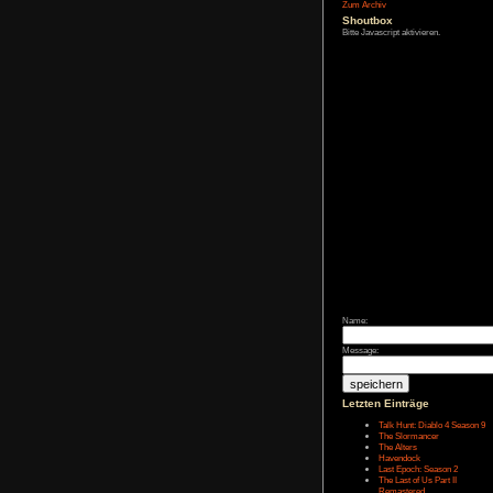
Affiliate-
Link
Zum Archiv
Shoutbox
Bitte Javascript akt
Name: