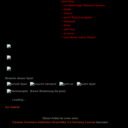
verschiedene Objekte finden und passend interagieren. Nach
Stunde ist man durch und hat nichts erfahren. Auch von Ho
hier keine Rede sein, halt ein sinnloser Walking-Simul
Spielinhalt oder wenigstens spannender Story.
Spielwelt:
Verschieden gestaltete Räume, die sich immer wieder neu z
als Recycling, sondern das Spiel ändert völlig verwirrend di
ist, selbst wo man mal einigermaßen bei klarem Verstand ist,
Kindheit geändert. Dort wo das Kinderzimmer war, ist jetzt
wird man immer wieder plötzlich in neue Umgebungen g
Spielwelt keinerlei Leben vorhanden ist, ist eigentlich nu
heißen Stein. Dann die vielen Logikfehler, warum wenn kein S
alles, warum lässt man einfach die Schlüssel an unmögliche O
mehr. Die Spielwelt ist so insgesamt völlig unglaubwürdig
keinerlei Spielwert.
Fazit:
Selbst die aufgerufenen 6 Euro sind viel zu teuer, das Spi
leblos, unlogisch und leer. Die Story ist vollkommen wirr un
hineindichten, was stimmen mag oder nicht. Von den v
Features, wie Horror, Rätsel, Entscheidungen, ist keine wirk
Leider ist dieses Spiel das Paradebeispiel warum doch nicht 
auf Steam veröffentlicht werden sollte, vor allem wenn es