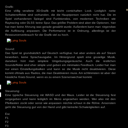
es, das Meiste muss man sich aus den Schriftstücken zusa
s
schlau wird man daraus aber nicht, hier fehlt einfach eine E
das Spiel nach Kapitel 1 endet, da Kapitel 2 sich trotz der R
Entwicklung befindet.
Grafik:
ivieren.
Eine völlig veraltete 3D-Grafik mit leicht comichaften L
Schatteneffekte sind vorhanden, die die Hauptperson natürl
Spiel vorhandenen Spiegel sind Funktionslos, von mod
Raytracing oder DLSS keine Spur. Das größte Problem sind ab
hat man keine Ahnung was gerade gewählt wurde. Außerde
die Auflösung anpassen. Die Performance ist in Ordnung
Ressourcenverbrauch für die Grafik viel zu hoch.
Sound:
Das Spiel ist grundsätzlich auf Deutsch verfügbar, hat aber
beworben, keine Sprachausgabe. Im Hintergrund spielt e
daneben hört man simplere Umgebungsgeräusche. Au
Soundeffekte sind eher simple und geben ein minimales Fee
nur einen Einstellungsbalken und kann so die Musik nicht
kommt oftmals aus Radios, die man Deaktivieren muss. Am sch
hässliche Kratz-Sound, wenn es zu einem Szenenwechsel ko