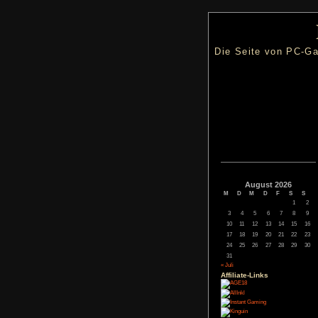
Die Seite
Augus
M
D
M
3
4
5
10
11
12
17
18
19
24
25
26
31
« Juli