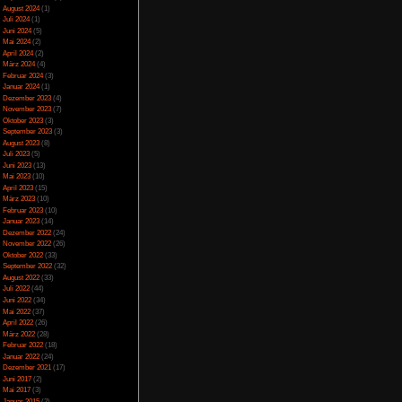
Spezial
(13)
Spiele-Blackliste
(104)
Test
(790)
Toptipp
(142)
Vortest
(10)
Unkategorisiert
(2)
Wichtiges
(6)
News
(2)
Archiv
Juli 2025
(2)
Juni 2025
(1)
April 2025
(4)
März 2025
(3)
Februar 2025
(3)
Dezember 2024
(1)
November 2024
(4)
September 2024
(5)
August 2024
(1)
Juli 2024
(1)
Juni 2024
(5)
Mai 2024
(2)
April 2024
(2)
März 2024
(4)
Februar 2024
(3)
Januar 2024
(1)
Dezember 2023
(4)
November 2023
(7)
Oktober 2023
(3)
September 2023
(3)
August 2023
(8)