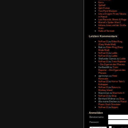
Message:
Letzten Eintr
Talk Hunt
The Slor
The Alter
Havendo
Last Epo
The Last 
Remaste
Koira
Spilled!
Split Fict
Two Poi
Like a Dr
in Hawai
Lost Rec
Marvel’s
Indiana 
Kreis
Halls of 
Letzten Kom
NoFear1
(Easy M
Botti
zu
E
Mode Mo
NoFear1
NoFear1
Shelland
NoFear1
– Die Zi