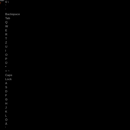
84
zu
Tintin
$
– Die Zigarren des
4
ys
zu
Hotel
%
r
3
zu
Horror Tale 1:
5
r
&
3
zu
Return to
6
sland
an
zu
Moorhuhn X
/
3
zu
Stray
7
d Widmer
zu
Stray
ne Entchen
zu
Placid
(
uck Simulator
8
3
zu
Boppio
)
9
=
0 }
?
Angemeldet bleiben
ß \
Passwort vergessen?
`
´
Backspace
Tab
Q
W
E
R
T
Z
U