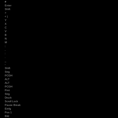
I
O
P
Ü
*
+ ~
Caps
Lock
A
S
D
F
G
H
J
K
L
Ö
Ä
'
#
Enter
Shift
>
< |
Y