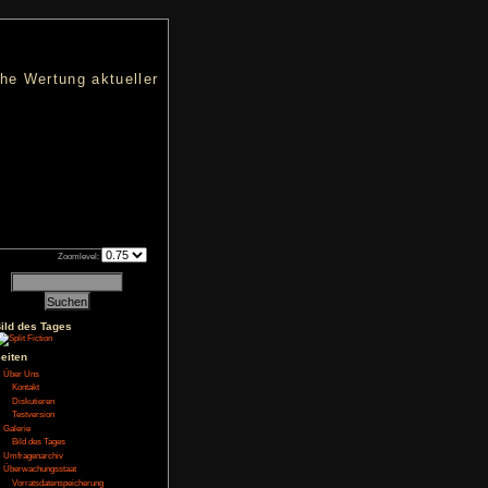
nters
d eine übersichtliche Wertung aktueller
h an qualifizierten Verkäufen.
Zoomlevel:
NoFear13
Bild des Tages
ew
,
Spiele-
Seiten
Über Uns
als Erwachsener kehrt
Kontakt
Lagergelände. Das war
Diskutieren