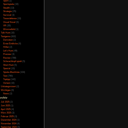
Online
(3)
Porno
(10)
t die Steuerung fest
Puzzle
(31)
n. Wer also mit den
Rennspiele
(38)
 die Röhre. Ansonsten
Rogue-Like
(13)
rigkeiten auf.
Rollenspiel
(111)
Rätsel
(27)
Sandbox
(8)
Shooter
(31)
Simulation
(115)
Souls Like
(3)
Sport
(1)
Sportspiele
(10)
Stealth
(13)
Strategie
(25)
Survival
(3)
Towerdefense
(10)
Visual Novel
(6)
VR
(35)
Wimmelbild
(1)
Talk Hunt
(10)
Testgenre
(832)
Demotest
(2)
Erste Einblicke
(6)
Hilfen
(2)
Let's Hunt
(49)
Preview
(3)
Review
(788)
Schwachkopf spielt
(5)
Short Hunt
(5)