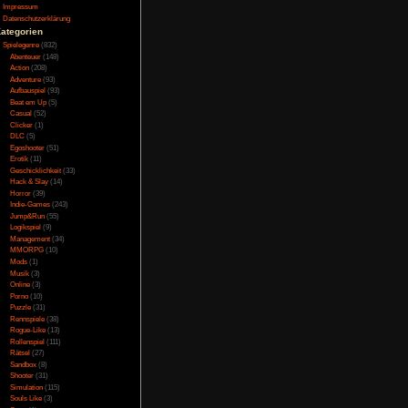
mmenreimen. Wirklich
Testversion
Galerie
rklärung. Vor allem da
Bild des Tages
elease-Version noch in
Umfragenarchiv
Überwachungsstaat
Vorratsdatenspeicherung
Impressum
Datenschutzerklärung
Kategorien
ook. Lediglich nette
Spielegenre
(832)
ich nicht hat. Die im
Abenteuer
(148)
ernen Techniken wie
Action
(208)
er die Optionen, hier
Adventure
(93)
m kann man nirgendwo
Aufbauspiel
(93)
, allerdings ist der
Beat em Up
(5)
Casual
(52)
Clicker
(1)
DLC
(5)
Egoshooter
(51)
Erotik
(11)
 anders als auf Steam
Geschicklichkeit
(33)
ine gruselige Musik,
Hack & Slay
(14)
Horror
(39)
ch die restlichen
Indie-Games
(243)
dback. Leider hat man
Jump&Run
(55)
 deaktivieren. Diese
Logikspiel
(9)
limmsten ist aber der
Management
(34)
mmt.
MMORPG
(10)
Mods
(1)
Musik
(3)