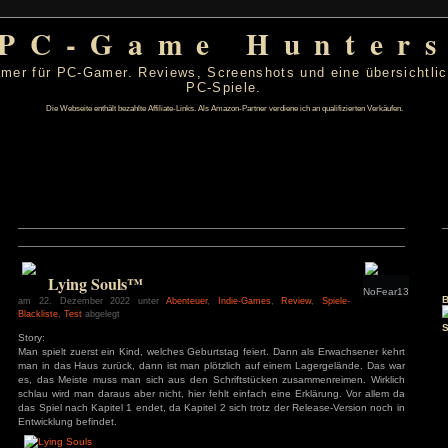
PC-Game Hu
 von PC-Gamer für PC-Gamer. Reviews, Screenshots un
PC-Spiele.
Die Webseite enthält bezahlte Affiliate-Links. Als Amazon-Partner verdiene ic
t 2026
D
F
S
S
Lying Souls™
1
2
6
7
8
9
am 22. Dezember 2022 unter
Abenteuer
,
Indie-Games
,
Revi
Blackliste
,
Test
abgelegt
13
14
15
16
20
21
22
23
Story:
27
28
29
30
Man spielt zuerst ein Kind, welches Geburtstag feiert. Dann 
man in das Haus zurück, dann ist man plötzlich auf einem 