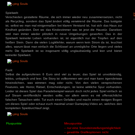
Entf
Ende
Bild
Down
^
<
v
>
^
v
1
2
3
<-|->
Fahre oder Klicke auf die Taste/Button, dessen Belegung du 
Spielspaß:
Beim Spielstart wird man von einer Kapitelauswahl begrüßt, hi
Prolog wählbar. Allerdings steht schon neben Kapitel 2 in Kl
mal gar nicht für eine Release-Version. Das Spiel ist ein völli
Simulator, so rennt man sinnlos Räume ab, ohne wirklich zu w
Ohne erkennbaren Grund ändert sich dann plötzlich die R
rennt diese erneut ab. Im Spiel muss man dann simplere