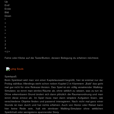
X
C
V
B
N
M
;
,
:
.
_
-
Shift
Strg
PCGH
ALT
ALT
PCGH
Prnt
Strg
Druck
Scroll Lock
Pause Break
Einfg
Pos 1
Bild
Up