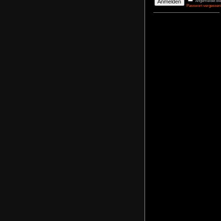
DerBasti
Reporter 
Pharaos
agrimon
Renovato
NoFear1
Kidnappe
NoFear1
Monkey I
Maximili
NoFear1
Bernhar
Alle mei
Plastic D
NoFear1
Anmelden
Benutzername
Passwort