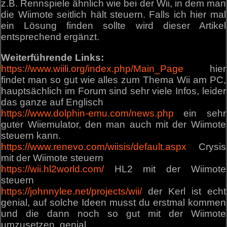
z.B. Rennspiele ähnlich wie bei der Wii, in dem man
die Wiimote seitlich hält steuern. Falls ich hier mal
ein Lösung finden sollte wird dieser Artikel
entsprechend ergänzt.
Weiterführende Links:
https://www.wiili.org/index.php/Main_Page
hier
findet man so gut wie alles zum Thema Wii am PC,
hauptsächlich im Forum sind sehr viele Infos, leider
das ganze auf Englisch
https://www.dolphin-emu.com/news.php
ein sehr
guter Wiiemulator, den man auch mit der Wiimote
steuern kann.
https://www.renevo.com/wiisis/default.aspx
Crysis
mit der Wiimote steuern
https://wii.hl2world.com/
HL2 mit der Wiimote
steuern
https://johnnylee.net/projects/wii/
der Kerl ist echt
genial, auf solche Ideen musst du erstmal kommen
und die dann noch so gut mit der Wiimote
umzusetzen, genial.