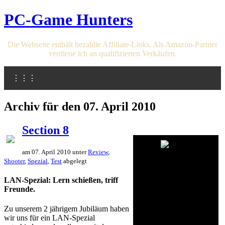
PC-Game Hunters
Die Webseite enthält bezahlte Affiliate-Links. Als Amazon-Partner
verdiene ich an qualifizierten Verkäufen.
⋮⋮⋮
Archiv für den 07. April 2010
Section 8
am 07. April 2010 unter
Review
,
Shooter
,
Spezial
,
Test
abgelegt
LAN-Spezial: Lern schießen, triff
Freunde.
Zu unserem 2 jährigem Jubiläum haben
wir uns für ein LAN-Spezial