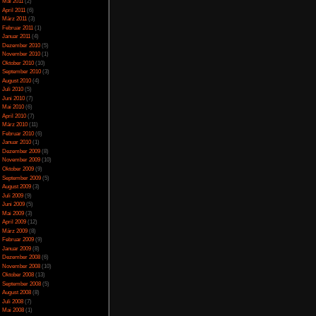
 werden, pingen ist
April 2014
(2)
März 2014
(1)
Februar 2014
(1)
Januar 2014
(4)
Dezember 2013
(5)
November 2013
(1)
Oktober 2013
(6)
September 2013
(11)
August 2013
(4)
nötigt)
Juli 2013
(3)
Juni 2013
(5)
rt und
Mai 2013
(5)
April 2013
(3)
Oktober 2012
(1)
August 2012
(1)
Juli 2012
(2)
Juni 2012
(2)
Mai 2012
(2)
April 2012
(1)
März 2012
(1)
Januar 2012
(7)
Dezember 2011
(5)
November 2011
(3)
Oktober 2011
(4)
September 2011
(2)
August 2011
(1)
Juli 2011
(1)
Juni 2011
(6)
Mai 2011
(2)
April 2011
(6)