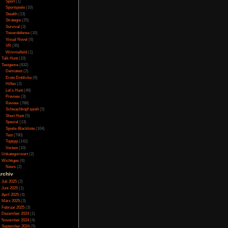
Online
(3)
nicht einfach mit den
Porno
(10)
ern dies kompliziert
Puzzle
(31)
ings um kann man das
Rennspiele
(38)
 die nächste Schwäche
Rogue-Like
(13)
hen Quad und Motorrad
Rollenspiel
(111)
ahruntergrund positiv
Rätsel
(27)
Sandbox
(8)
Shooter
(31)
Simulation
(115)
Souls Like
(3)
Sport
(1)
Sportspiele
(10)
nuten recht cool ist,
Stealth
(13)
begeistern zu können.
Strategie
(25)
en, in der man neue
Survival
(3)
der informiert welche,
Towerdefense
(10)
uss, noch wirken sich
egativ. Auch wenn die
Visual Novel
(6)
das Gefühl hat, dass
VR
(35)
rwähnenswert ist dann
Wimmelbild
(1)
m verfügt, das sich
Talk Hunt
(10)
 auswirkt, denn die
Testgenre
(832)
irken sich sonst gar
Demotest
(2)
 den Glücksfaktor ein
Erste Einblicke
(6)
 Nitro aufzuladen, so
t im richtigen Moment
Hilfen
(2)
eues Nitro gibt, auch
Let's Hunt
(49)
m weiteres Nitro zu
Preview
(3)
t, was dazu führt das
Review
(788)
cheidet sich das Spiel
Schwachkopf spielt
(5)
Short Hunt
(5)