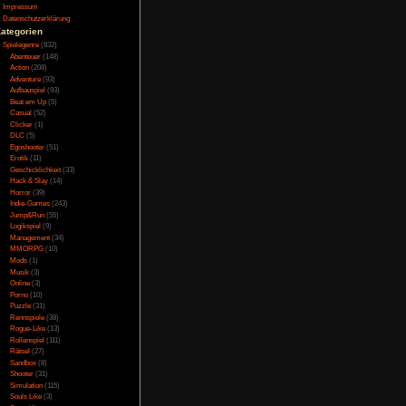
urch die Luft fliegen.
Testversion
gen, denn die Rennen
Galerie
ch besondere Videos
Bild des Tages
Umfragenarchiv
Überwachungsstaat
Vorratsdatenspeicherung
Impressum
Datenschutzerklärung
Kategorien
s schlecht, das Spiel
Spielegenre
(832)
. Allerdings sind die
Abenteuer
(148)
et. Alles in allem ist
Action
(208)
nge werden exterm gut
Adventure
(93)
Aufbauspiel
(93)
Beat em Up
(5)
Casual
(52)
Clicker
(1)
DLC
(5)
Egoshooter
(51)
ebungssounds wirken
Erotik
(11)
30 Minuten hat man alle
Geschicklichkeit
(33)
ound stellt sich als
Hack & Slay
(14)
prechend bereitet der
Horror
(39)
d Umgebungssound für
Indie-Games
(243)
n können, so wirkt sie
Jump&Run
(55)
Logikspiel
(9)
Management
(34)
MMORPG
(10)
Mods
(1)
Musik
(3)