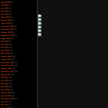
Spezial
(13)
Spiele-Blackliste
(104)
Test
(790)
Toptipp
(142)
Vortest
(10)
 bieten gerade in der
Unkategorisiert
(2)
en Abkürzung über
Wichtiges
(6)
 Streckenabschnitten,
News
(2)
ise befahren werden.
Archiv
ut man sich am Anfang
lauf immer und immer
Juli 2025
(2)
Juni 2025
(1)
April 2025
(4)
März 2025
(3)
Februar 2025
(3)
Dezember 2024
(1)
November 2024
(4)
September 2024
(5)
n cooles Spiel erlebt,
August 2024
(1)
nds und Musikern die
Juli 2024
(1)
der Geschwindigkeits-
Juni 2024
(5)
ese Begeisterung nur
nd man hat einfach zu
Mai 2024
(2)
Alles in allem hätte
April 2024
(2)
us nichts und von den
März 2024
(4)
2-3 genießen können.
Februar 2024
(3)
 runter zukommen, für
Januar 2024
(1)
dass was es bietet.
Dezember 2023
(4)
November 2023
(7)
Oktober 2023
(3)
s
September 2023
(3)
bung
August 2023
(8)