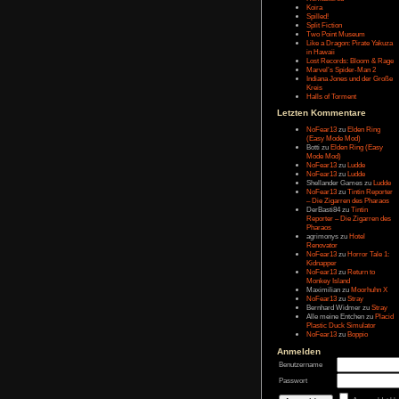
Message:
Letzten Eintr
Talk Hunt
The Slor
The Alter
Havendo
Last Epo
The Last 
Remaste
Koira
Spilled!
Split Fict
Two Poi
Like a Dr
in Hawai
Lost Rec
Marvel’s
Indiana 
Kreis
Halls of 
Letzten Kom
NoFear1
(Easy M
Botti
zu
E
Mode Mo
NoFear1
NoFear1
Shelland
NoFear1
– Die Zi