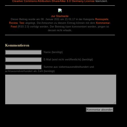
+ Geschwindigkeits- und Höhenrausch
– zu wenig Strecken
+ Arcade pur
– Tuning wirkt sich ni
– Quads und Motorräde
– Fahruntergrund wirkt
Bewerte dieses Spiel:
(
3
User haben abgestimmt. Durchschnitt:
3
Loading...
Nail’d bei Amazon erwerben
Zur Galerie
Dieser Artikel ist unter einer
Creative Commons Attribution-ShareAlike 3.0 Germany L
zur Startseite
Dieser Beitrag wurde am 08. Januar 2011 um 21:01:17 in der K
Review
,
Test
abgelegt. Die Antworten zu diesem Eintrag können