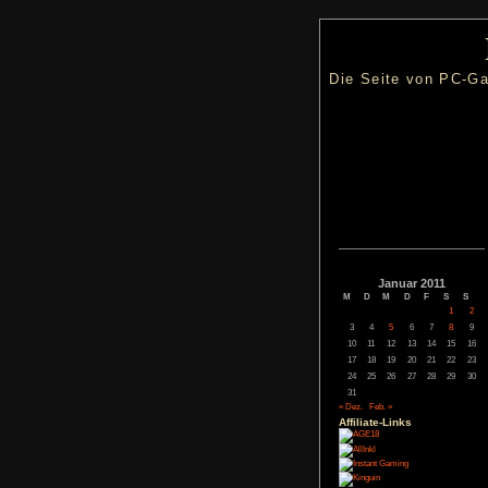
Die Seite
Janua
M
D
M
3
4
5
10
11
12
17
18
19
24
25
26
31
« Dez.
Feb. »