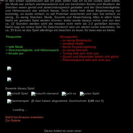
84
zu
Tintin
– Die Zigarren des
ys
zu
Hotel
r
3
zu
Horror Tale 1:
Spielwelt:
r
Zwar sind die Strecken sehr abwechslungsreich gestaltet und
3
zu
Return to
Anfangsphase viel zu entdecken, von verschieden
sland
verschiedene Stuntmöglichkeiten, bis hin zu verschiedenen
an
zu
Moorhuhn X
eine Strecke kann nämlich auf verschiedener Art und We
3
zu
Stray
Leider stellt sich auch hier schnell Ernüchterung ein, fre
d Widmer
zu
Stray
ne Entchen
zu
Placid
noch über die Abwechslung, fährt man im späteren Spielver
uck Simulator
wieder die selben Strecken.
3
zu
Boppio
Fazit:
Angemeldet bleiben
In den ersten Spielminuten war ich platt, selten hab ich so ei
Passwort vergessen?
die Musik war einfach atemberaubend und von berühmten Ba
Strecken waren genial und abwechslungsreich gestaltet und 
und Höhenrausch war einfach klasse. Doch leider hielt di
kurzzeitig, es wurde einfach zu viel Potential verschenkt u
wenig. Zu wenig Strecken, Musik, Sounds und Abwechslung. 
Nail’d ein geniales Spiel werden können, leider wurde dara
ca. 10 Stunden werden wohl die meisten nicht mehr als 
Nail’d mag ein nettes Spiel für Zwischendurch sein um wieder
ca. 35 Euro ist das Spiel allerdings ein bisschen zu teuer, für 
Pluspunkte
Minuspunkte
– zu wenig Musiktrack
– veraltete Grafik
+ tolle Musik
– flache Soundumge