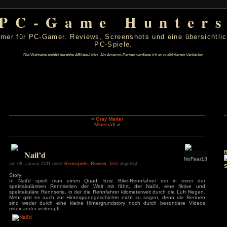
PC-Game Hu
 von PC-Gamer für PC-Gamer. Reviews, Screenshots un
PC-Spiele.
Die Webseite enthält bezahlte Affiliate-Links. Als Amazon-Partner verdiene ic
«
Gray Matter
Minecraft
»
r 2011
D
F
S
S
1
2
Nail’d
6
7
8
9
13
14
15
16
am 08. Januar 2011 unter
Rennspiele
,
Review
,
Test
abgelegt
20
21
22
23
Story:
27
28
29
30
In Nail’d spielt man einen Quad- bzw. Bike-Rennfahr
spektakulärsten Rennserien der Welt mit fährt, der Nail