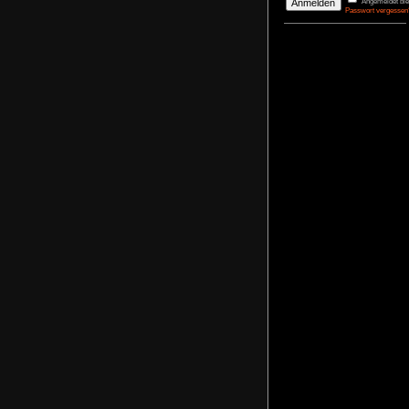
DerBasti
Reporter 
Pharaos
agrimon
Renovato
NoFear1
Kidnappe
NoFear1
Monkey I
Maximili
NoFear1
Bernhar
Alle mei
Plastic D
NoFear1
Anmelden
Benutzername
Passwort