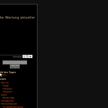
nters
d eine übersichtliche Wertung aktueller
h an qualifizierten Verkäufen.
Zoomlevel:
Bild des Tages
NoFear13
Seiten
Über Uns
Kontakt
er der in einer der
’d, eine fiktive und
Diskutieren