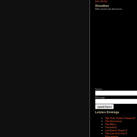
Affiliate-
Link
Zum Archiv
Shoutbox
Bitte Javascript akt
Name: