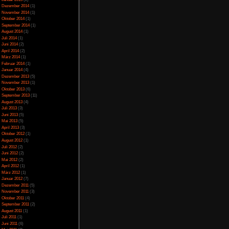
Juli 2023
(5)
cht aus
Juni 2023
(13)
r fahren sich gleich
Mai 2023
(10)
 sich nicht aus
April 2023
(15)
März 2023
(10)
Februar 2023
(10)
Januar 2023
(14)
Dezember 2022
(24)
November 2022
(26)
Oktober 2022
(33)
September 2022
(32)
August 2022
(33)
Juli 2022
(44)
Juni 2022
(34)
,00
von 5)
Mai 2022
(37)
April 2022
(26)
März 2022
(28)
Februar 2022
(18)
Januar 2022
(24)
Dezember 2021
(17)
Juni 2017
(2)
Mai 2017
(3)
Januar 2015
(2)
icense
lizenziert.
Dezember 2014
(1)
November 2014
(1)
Oktober 2014
(1)
September 2014
(1)
August 2014
(1)
ategorie
Rennspiele
,
Juli 2014
(1)
 mit dem
Kommentar-
Juni 2014
(2)