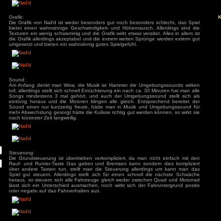
spektakuläre Rennserie, in der die Rennfahrer kilometerweit d
s
Mehr gibt es auch zur Hintergrundgeschichte nicht zu sa
sind weder durch eine kleine Hintergrundstory noch dur
miteinander verknüpft.
ivieren.
Grafik:
Die Grafik von Nail’d ist weder besonders gut noch besonder
bietet einen wahnsinnige Geschwindigkeit- und Höhenrausch
Texturen ein wenig schwammig und die Grafik wirkt etwas veralt
die Grafik allerdings akzeptabel und die extrem weiten Sprü
umgesetzt und bieten ein wahnsinnig gutes Spielgefühl.
Sound:
Am Anfang denkt man Wow, die Musik ist Hammer die Umg
toll, allerdings stellt sich schnell Ernüchterung ein nach ca. 
Songs mindestens 3 mal gehört, und auch der Umgebungss
eintönig heraus und die Motoren klingen alle gleich. Ents
Sound einen nur kurzzeitig freute, hätte man in Musik un
mehr Abwechslung gesorgt hätte die Kulisse richtig gut werde
nach kürzester Zeit langweilig.