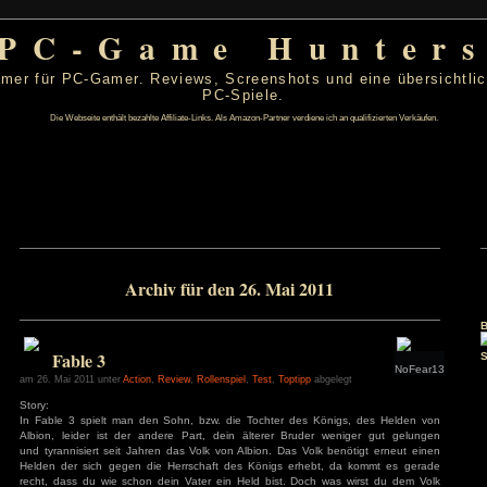
PC-Game Hu
 von PC-Gamer für PC-Gamer. Reviews, Screenshots un
PC-Spiele.
Die Webseite enthält bezahlte Affiliate-Links. Als Amazon-Partner verdiene ic
 2011
Archiv für den 26. Mai 201
D
F
S
S
1
5
6
7
8
12
13
14
15
Fable 3
19
20
21
22
26
27
28
29
am 26. Mai 2011 unter
Action
,
Review
,
Rollenspiel
,
Test
,
Toptipp
abg
Story: