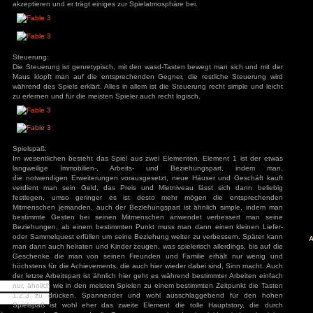
äge
Sound:
Der Sound ist soweit in Ordnung, die Hintergrundgeräusche wi
: Diablo 4 Season 9
mancer
Sprecher sind recht motiviert und bringen die Rolle recht gu
s
wenn auch die Stimmen nicht immer optimal zu den Charakte
ck
Gegner sind wie in den meisten Spielen mit den sich viel 
ch: Season 2
of Us Part II
Standardsätzen nicht ganz optimal. Trotzdem kann man den 
red
akzeptieren und er trägt einiges zur Spielatmosphäre bei.
ion
nt Museum
agon: Pirate Yakuza
i
ords: Bloom & Rage
 Spider-Man 2
Steuerung:
Jones und der Große
Die Steuerung ist genretypisch, mit den wasd-Tasten bewegt
Torment
Maus klopft man auf die entsprechenden Gegner, die rest
während des Spiels erklärt. Alles in allem ist die Steuerung r
mentare
zu erlernen und für die meisten Spieler auch recht logisch.
3
zu
Elden Ring
ode Mod)
lden Ring (Easy
d)
3
zu
Ludde
3
zu
Ludde
er Games
zu
Ludde
Spielspaß:
3
zu
Tintin Reporter
garren des Pharaos
Im wesentlichen besteht das Spiel aus zwei Elementen. Ele