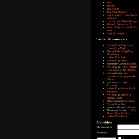
Message:
Letzten Eintr
Talk Hunt
The Slor
The Alter
Havendo
Last Epo
The Last 
Remaste
Koira
Spilled!
Split Fict
Two Poi
Like a Dr
in Hawai
Lost Rec
Marvel’s
Indiana 
Kreis
Halls of 
Letzten Kom
NoFear1
(Easy M
Botti
zu
E
Mode Mo
NoFear1
NoFear1
Shelland
NoFear1
– Die Zi