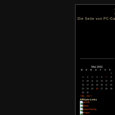
Die Seite
Mai
M
D
M
2
3
4
9
10
11
16
17
18
23
24
25
30
31
« Apr.
Juni »