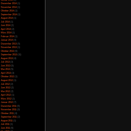
er hingegen die auf
Juli 2023
(5)
Juni 2023
(13)
 sich die Gegner sehr
Mai 2023
(10)
m Spiel seine vielen
April 2023
(15)
as Spiel mit einer
März 2023
(10)
gs hat man immer das
Februar 2023
(10)
Januar 2023
(14)
Dezember 2022
(24)
November 2022
(26)
Oktober 2022
(33)
September 2022
(32)
August 2022
(33)
Juli 2022
(44)
tailverliebtes gesehen,
Juni 2022
(34)
eue Umgebung. Auch die
Mai 2022
(37)
 sehen innerhalb der
April 2022
(26)
März 2022
(28)
aus. Trotzdem ist die
Februar 2022
(18)
n Gebietsübergängen
Januar 2022
(24)
it der Zeit ein wenig
Dezember 2021
(17)
 Spiel unglaublich
Juni 2017
(2)
Mai 2017
(3)
Januar 2015
(2)
Dezember 2014
(1)
November 2014
(1)
Oktober 2014
(1)
September 2014
(1)
August 2014
(1)
lerdings weist es doch
Juli 2014
(1)
r das gewisse etwas,
Juni 2014
(2)