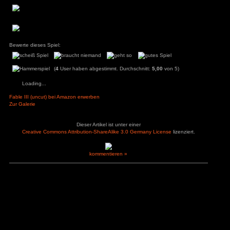
auch das sich Entscheidungen nur zwischen Gut und 
mittlerweile ein wenig überholt, im Leben geht es
Konsequenzen wenn man sich für etwas entscheidet, am kra
Entscheidung gleich zu Beginn des Spiel wo man entsch
Freundin getötet wird oder die Aufständischen, warum ist es 
zu lassen und die Aufständischen nicht? Die einzig gu
gewesen seinen Bruder sofort den Kopf abzuschlagen, be
Grunde schlechte Entscheidungen auch wenn man das Le
von 3 opfert. Später nervt das besonders bei Mordaufträge
Aufträge in denen man einen unschultigen Mitmenschen töte
nur zwei Möglichkeiten, töten oder man lässt den Quests s
Gildenpunkte, da sich das töten aber nur sehr Minimal au
auswirkt macht man es meist trotzdem, da man die Gildensiege
wirkt einfach nicht ganz durchtacht, warum kann man den 
und den Mord z.B. verhindern? Trotz alle dem wird de
Rollenspieler mindestens 20 Stunden riesigen Spaß mit Fa
zur finalen Schlacht kommt, deswegen von uns ein absolute
Jahr.
Pluspunkte
Minuspunkte
+ Story
– Rüstungen wirken 
+ kaufbare Objekte wie Gebäude
– Balancing
+ levelbare Waffen
– zu viele Sammelob
+ Spielwelt
– Jobs spielen sich a
+ Familiensystem
– Achievements