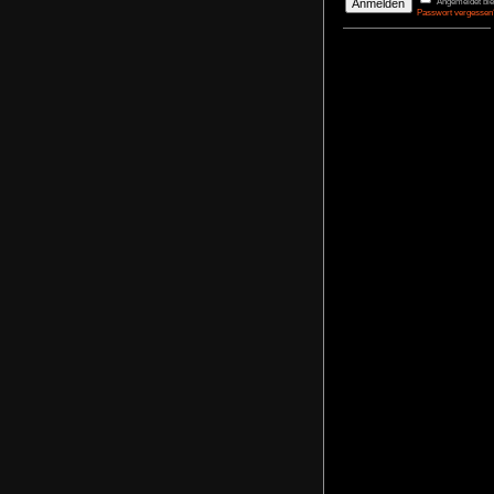
DerBasti
Reporter 
Pharaos
agrimon
Renovato
NoFear1
Kidnappe
NoFear1
Monkey I
Maximili
NoFear1
Bernhar
Alle mei
Plastic D
NoFear1
Anmelden
Benutzername
Passwort