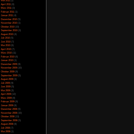
Böse auswirken ist
April 2014
(2)
März 2014
(1)
 oftmals um andere
Februar 2014
(1)
ssesten ist wohl die
Januar 2014
(4)
eiden muss ob seine
Dezember 2013
(5)
gut die Freundin töten
November 2013
(1)
te Lösung wäre hier
Oktober 2013
(6)
ide anderen sind im
September 2013
(11)
ben von 1 zum Leben
August 2013
(4)
n, so gibt es später
Juli 2013
(3)
n muss, man hat aber
Juni 2013
(5)
Mai 2013
(5)
ein und bekommt keine
April 2013
(3)
f den schlechten Ruf
Oktober 2012
(1)
l benötigt, das alles
August 2012
(1)
Spieß nicht umdrehen
Juli 2012
(2)
r durchschnittliche
Juni 2012
(2)
ble 3 haben bevor es
Mai 2012
(2)
r Toptipp für dieses
April 2012
(1)
März 2012
(1)
Januar 2012
(7)
Dezember 2011
(5)
November 2011
(3)
sich nicht aus
Oktober 2011
(4)
September 2011
(2)
jekte
August 2011
(1)
lle gleich
Juli 2011
(1)
Juni 2011
(6)
Mai 2011
(2)
April 2011
(6)