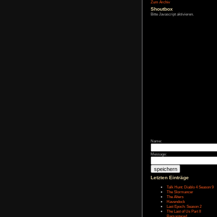
Affiliate-
Link
Zum Archiv
Shoutbox
Bitte Javascript akt
Name: