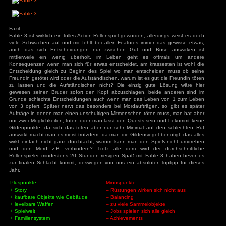
schwach und leichte Beute für die Gegner, Fernkämpf
Schusswaffen gesetzt haben wirken fast Übermächtig, da sie
leicht vom Hals halten können. Allerdings verzeiht man de
Schwächen, da alle Spielelemente Sinn machen und d
unglaublichen Spiel- und Storytiefe daherkommt. Allerdin
Gefühl da hätte noch etwas mehr sein können und müssen.
Spielwelt:
Die Spielwelt ist wirklich toll, selten habe ich etwas derart de
jeder Level ist in sich einzigartig und bietet eine völlig n
Bevölkerung unterscheidet sich je nach Gebiet, trotzdem
Gebiete viele Menschen ähnlich und teilweise sogar gleich 
Spielwelt in sich recht Abwechslungsreich und von de
durchwegs logisch gestaltet. Auch das sich der Charakter m
verändert und neue Narben hinzugewinnt, macht das
authentisch.
Fazit:
Fable 3 ist wirklich ein tolles Action-Rollenspiel geworden, al
viele Schwächen auf und mir fehlt bei allen Features imme