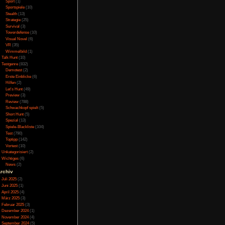
Online
(3)
Porno
(10)
Puzzle
(31)
Rennspiele
(38)
Rogue-Like
(13)
Rollenspiel
(111)
rken authentisch, die
Rätsel
(27)
t und lustig herüber,
Sandbox
(8)
ren passen. Auch die
Shooter
(31)
Simulation
(115)
zu oft wiederholenden
Souls Like
(3)
Sound alles in allem
Sport
(1)
Sportspiele
(10)
Stealth
(13)
Strategie
(25)
Survival
(3)
Towerdefense
(10)
Visual Novel
(6)
VR
(35)
 man sich und mit der
Wimmelbild
(1)
liche Steuerung wird
Talk Hunt
(10)
echt simple und leicht
Testgenre
(832)
Demotest
(2)
Erste Einblicke
(6)
Hilfen
(2)
Let's Hunt
(49)
Preview
(3)
Review
(788)
Schwachkopf spielt
(5)
ment 1 ist der etwas
Short Hunt
(5)