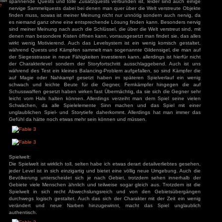
84
zu
Tintin
langweilige Immobilien-, Arbeits- und Beziehung
– Die Zigarren des
die notwendigen Erweiterungen vorausgesetzt, neue Häuse
ys
zu
Hotel
verdient man sein Geld, das Preis und Mietniveau lässt
r
festlegen, umso geringer es ist desto mehr mögen 
3
zu
Horror Tale 1:
r
Mitmenschen jemanden, auch der Beziehungspart ist ähnli
3
zu
Return to
bestimmte Gesten bei seinen Mitmenschen anwendet ve
sland
Beziehungen, ab einem bestimmten Punkt muss man dann e
an
zu
Moorhuhn X
3
zu
Stray
oder Sammelquest erfüllen um seine Beziehung weiter zu ve
d Widmer
zu
Stray
man dann auch heiraten und Kinder zeugen, was spielerisch al
ne Entchen
zu
Placid
uck Simulator
Geschenke die man von seinen Freunden und Familie e
3
zu
Boppio
höchstens für die Achievements, die auch hier wieder dabei s
der letzte Arbeitspart ist ähnlich hier geht es während besti
nur, ähnlich wie in den meisten Spielen zu einem bestimmten
1,2,3 zu drücken. Spannender und wohl ausschlagge
Spielspaß ist wohl eher das zweite Element die tolle H
Angemeldet bleiben
spannende Quests und tolle Zusatzquests verbunden ist, le
Passwort vergessen?
nervige Sammelquests dabei bei denen man quer über die We
finden muss, sowas ist meiner Meinung nicht nur unnötig so
es niemand ganz ohne eine entsprechende Lösung finden ka
sind meiner Meinung nach auch die Schlüssel, die über die We
denen man besondere Kisten öffnen kann, vorrausgesetzt man 
wirkt wenig Motivierend. Auch das Levelsystem ist ein wen
während Quests und Kämpfen sammelt man sogenannte Gild
der Siegesstrasse in neue Fähigkeiten investieren kann, allerd
der Charakterlevel sondern der Storyfortschritt ausschlag
während des Test ein kleines Balancing-Problem aufgefallen
auf Magie oder Nahkampf gesetzt haben im späteren Spi