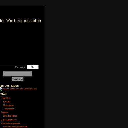
nters
d eine übersichtliche Wertung aktueller
h an qualifizierten Verkäufen.
Zoomlevel:
1
Bild des Tages
Seiten
NoFear13
Über Uns
elegt
Kontakt
Diskutieren