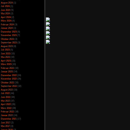
Spezial
(13)
spart, indem man,
Spiele-Blackliste
(104)
r und Geschäft kauft
Test
(790)
 sich dann beliebig
Toptipp
(142)
die entsprechenden
Vortest
(10)
ch simple, indem man
Unkategorisiert
(2)
rbessert man seine
Wichtiges
(6)
inen kleinen Liefer-
News
(2)
rbessern. Später kann
Archiv
lerdings, bis auf die
Juli 2025
(2)
rhält nur wenig und
Juni 2025
(1)
ind, Sinn macht. Auch
April 2025
(4)
März 2025
(3)
mmter Arbeiten einfach
Februar 2025
(3)
 Zeitpunkt die Tasten
Dezember 2024
(1)
bend für den hohen
November 2024
(4)
auptstory, die durch
September 2024
(5)
ider sind auch einige
August 2024
(1)
lt verstreute Objekte
Juli 2024
(1)
ndern auch nervig, da
Juni 2024
(5)
nn. Besonders nervig
Mai 2024
(2)
lt verstreut sind, mit
April 2024
(2)
März 2024
(4)
findet sie, das alles
Februar 2024
(3)
ig komisch gestaltet,
Januar 2024
(1)
ensigel, die man auf
Dezember 2023
(4)
ings ist hierfür nicht
November 2023
(7)
gebend. Auch ist uns
Oktober 2023
(3)
, so sind Kämpfer die
September 2023
(3)
elverlauf ein wenig
August 2023
(8)