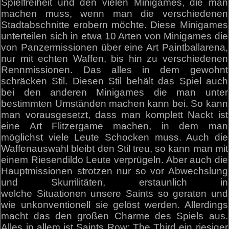
Spielfreiheit und den vielen Minigames, die man
machen muss, wenn man die verschiedenen
Stadtabschnitte erobern möchte. Diese Minigames
unterteilen sich in etwa 10 Arten von Minigames die
von Panzermissionen über eine Art Paintballarena,
nur mit echten Waffen, bis hin zu verschiedenen
Rennmissionen. Das alles in dem gewohnt
schräcken Stil. Diesen Stil behält das Spiel auch
bei den anderen Minigames die man unter
bestimmten Umständen machen kann bei. So kann
man vorausgesetzt, dass man komplett Nackt ist
eine Art Flitzergame machen, in dem man
möglichst viele Leute Schocken muss. Auch die
Waffenauswahl bleibt den Stil treu, so kann man mit
einem Riesendildo Leute verprügeln. Aber auch die
Hauptmissionen strotzen nur so vor Abwechslung
und Skurrilitäten, erstaunlich in
welche Situationen unsere Saints so geraten und
wie unkonventionell sie gelöst werden. Allerdings
macht das den großen Charme des Spiels aus.
Alles in allem ist Saints Row: The Third ein riesiger