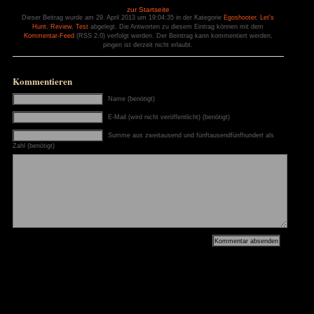
Dieser Artikel ist unter einer
Creative Commons Attribution-ShareAlike 3.0 Germany L
zur Startseite
Dieser Beitrag wurde am 29. April 2013 um 19:04:35 in der Kateg
Hunt
,
Review
,
Test
abgelegt. Die Antworten zu diesem Eintr
Kommentar-Feed
(RSS 2.0) verfolgt werden. Der Beintrag kann
pingen ist derzeit nicht erlaubt.