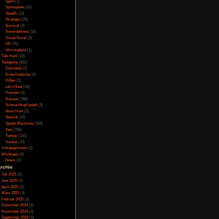
et’s Hunt gut sehen
Online
(3)
shots vergessen. Aber
Porno
(10)
l Spaß gemacht.
Puzzle
(31)
Rennspiele
(38)
lles, wie damals bei
Rogue-Like
(13)
s erste mal sieht und
Rollenspiel
(111)
fang wirklich so, dass
Rätsel
(27)
ken auf der man grad
Sandbox
(8)
rkt die Stadt bis zum
Shooter
(31)
dass gerade bei einer
Simulation
(115)
daran hintern in den
Souls Like
(3)
Sport
(1)
Sportspiele
(10)
Stealth
(13)
Strategie
(25)
chreit ja nach eine
Survival
(3)
 Skylines sind genau
Towerdefense
(10)
 Auch gibt es wieder
Visual Novel
(6)
en wie in BioShock 1,
VR
(35)
entsprechen komplett
Wimmelbild
(1)
 stimmt das die Vigors
ken in der Regel eine
Talk Hunt
(10)
urch eine Falle, aber
Testgenre
(832)
Demotest
(2)
Erste Einblicke
(6)
Hilfen
(2)
Let's Hunt
(49)
Preview
(3)
enialer Nachfolger zu
Review
(788)
dt begeistert obwohl
liegt. Auch muss ich
Schwachkopf spielt
(5)
freut habe, denn man
Short Hunt
(5)