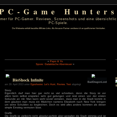
PC-Game Hu
 von PC-Gamer für PC-Gamer. Reviews, Screenshots un
PC-Spiele.
Die Webseite enthält bezahlte Affiliate-Links. Als Amazon-Partner verdiene ic
«
Papo & Yo
Spore: Galaktische Abenteuer
»
l 2013
D
F
S
S
4
5
6
7
BioShock Infinite
11
12
13
14
18
19
20
21
am 29. April 2013 unter
Egoshooter
,
Let's Hunt
,
Review
,
Test
abgele
25
26
27
28
Story:
Eigentlich darf man hier gar nicht so viel schreiben, de
allem beim selbst erspielen sehr gut gelungen und reist 
s