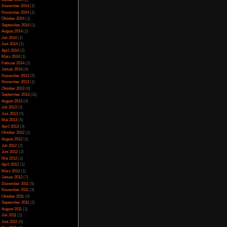
Juli 2023
(5)
Juni 2023
(13)
Mai 2023
(10)
April 2023
(15)
März 2023
(10)
Februar 2023
(10)
Januar 2023
(14)
Dezember 2022
(24)
November 2022
(26)
Oktober 2022
(33)
September 2022
(32)
August 2022
(33)
Juli 2022
(44)
Juni 2022
(34)
Mai 2022
(37)
April 2022
(26)
März 2022
(28)
Februar 2022
(18)
Januar 2022
(24)
icense
lizenziert.
Dezember 2021
(17)
Juni 2017
(2)
Mai 2017
(3)
Januar 2015
(2)
Dezember 2014
(1)
November 2014
(1)
orie
Egoshooter
,
Let's
Oktober 2014
(1)
ag können mit dem
September 2014
(1)
 kommentiert werden,
August 2014
(1)
Juli 2014
(1)
Juni 2014
(2)