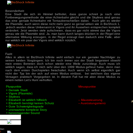
Modus zu versuchen wie man an meinem dazu erstellten L
kann. Vor lauter Anstrengung habe ich auch glatt die Screen
trotz meines doch sehr frühen Versagen hat auch das mir vie
Spielwelt:
äge
Columbia die fliegende Stadt! Eigentlich sagt das schon a
: Diablo 4 Season 9
Rapture aus BioShock 1 u. 2 ist diese Stadt, wenn man sie da
mancer
selbst betritt einfach phantastisch. Leider ist es nur am An
s
ganze Gebäude herbeifliegen und sich an die Insel Andoc
ck
selbst ist. Aber auch ohne diesen besonders coolen Effekt wi
ch: Season 2
Ende einfach nur genial. Leider muss ich auch hier sagen, 
of Us Part II
fliegenden Stadt unsichtbare Mauern die einem am Anfang 
red
Abgrund zu springen negativ auffallen.
ion
nt Museum
agon: Pirate Yakuza
Besonderheit:
i
Eine Stadt die sich im Himmel befindet, dass ganze s
ords: Bloom & Rage
Fortbewegungsmethode die einer Achterbahn gleicht und die
 Spider-Man 2
das eine geniale Achterbahn mit Tontaubenschießen dabei.
Jones und der Große
die Plasmide, auch wenn diese nicht mehr ganz so genial wirk
jedoch wurden diese Umbenannt in Vigors und ihr Aussehen 
Torment
verändert. Jetzt werden viele aufschreien, dass es gar nicht
mentare
genau wie die Plasmide sind. Ja, man kann durch langes drüc
alternative Wirkung erzeugen, in der Regel erzeugt man dad
3
zu
Elden Ring
nur wirklich ein paar der Vigors sind wirklich nützlich.
ode Mod)
lden Ring (Easy
d)
3
zu
Ludde
3
zu
Ludde
Fazit:
er Games
zu
Ludde
Alles in allem ist BioShock Infinite wohl einfach nur ein g
3
zu
Tintin Reporter
seinen beiden Vorgängern. Ich bin noch immer von der Sta
garren des Pharaos
mein erstes Betreten doch schon wieder eine Weile zurück
84
zu
Tintin
wirklich sagen, dass ich mich sehr über den 1999 Modus ge
– Die Zigarren des