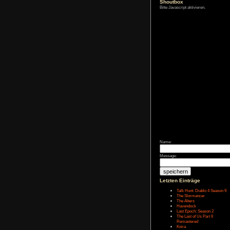
Zum Archiv
Shoutbox
Bitte Javascript akt
Name:
Message: