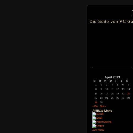
Die Seite
Apri
M
D
M
1
2
3
8
9
10
15
16
17
22
23
24
29
30
« Okt.
Mai »
Affiliate-
Link