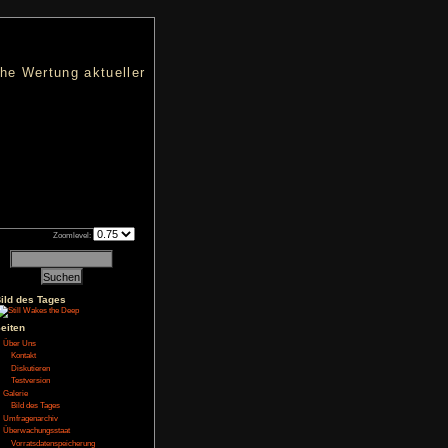
nters
d eine übersichtliche Wertung aktueller
h an qualifizierten Verkäufen.
Zoomlevel:
Bild des Tages
BadDragonLord
gt
Seiten
Über Uns
Kontakt
nn die Story ist vor
einen von der ersten
Diskutieren