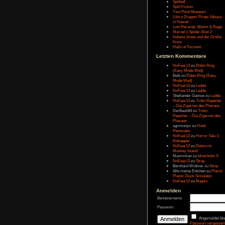
Letzten Eintr
Talk Hunt
The Slor
The Alter
Havendo
Last Epo
The Last 
Remaste
Koira
Spilled!
Split Fict
Two Poi
Like a Dr
in Hawai
Lost Rec
Marvel’s
Indiana 
Kreis
Halls of 
Letzten Kom
NoFear1
(Easy M
Botti
zu
E
Mode Mo
NoFear1
NoFear1
Shelland
NoFear1
– Die Zi
DerBasti
Reporter 