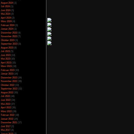
selbst eigentlich gar
Spezial
(13)
i welchem das eigene
Spiele-Blackliste
(104)
 aber diese Modus zu
Test
(790)
Toptipp
(142)
Vortest
(10)
nkte
Unkategorisiert
(2)
Wichtiges
(6)
News
(2)
teuerung
Archiv
stungsmenü
Juli 2025
(2)
Juni 2025
(1)
April 2025
(4)
März 2025
(3)
Februar 2025
(3)
Dezember 2024
(1)
November 2024
(4)
September 2024
(5)
August 2024
(1)
Juli 2024
(1)
Juni 2024
(5)
Mai 2024
(2)
April 2024
(2)
,67
von 5)
März 2024
(4)
Februar 2024
(3)
Januar 2024
(1)
Dezember 2023
(4)
November 2023
(7)
Oktober 2023
(3)
September 2023
(3)
August 2023
(8)