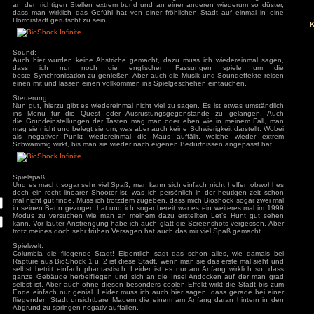
Sekunde an mit. Man kann wohl soviel verraten, dass man i
dem glauben man muss ein Mädchen namens Elizabeth na
um seine Schulden zu begleichen. Doch es wird alles ande
simple Einstieg vermuten lässt.
Grafik:
Die Grafik ist vielleicht nicht absolut perfekt aber gestaltet di
an den richtigen Stellen extrem bund und an einer anderen
ivieren.
dass man wirklich das Gefühl hat von einer fröhlichen Sta
Horrorstadt gerutscht zu sein.
Sound:
Auch hier wurden keine Abstriche gemacht, dazu muss ich
dass ich nur noch die englischen Fassunge
beste Synchronisation zu genießen. Aber auch die Musik un
einen mit und lassen einen vollkommen ins Spielgeschehen e
Steuerung:
Nun gut, hierzu gibt es wiedereinmal nicht viel zu sagen. Es
ins Menü für die Quest oder Ausrüstungsgegenstände
die Grundeinstellungen der Tasten mag man oder eben wie
mag sie nicht und belegt sie um, was aber auch keine Schwieri
als negativer Punkt wiedereinmal die Maus auffällt, w
Schwammig wirkt, bis man sie wieder nach eigenen Bedürfnis
Spielspaß:
Und es macht sogar sehr viel Spaß, man kann sich einfach n
doch ein recht linearer Shooter ist, was ich persönlich in d
mal nicht gut finde. Muss ich trotzdem zugeben, dass mich Bi
in seinen Bann gezogen hat und ich sogar bereit war es ein