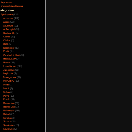
n die Stadt kommt in
Testversion
ch New York bringen
Galerie
rs kommen als dieser
Bild des Tages
Umfragenarchiv
Überwachungsstaat
Vorratsdatenspeicherung
e Stadt stimmig und ist
 wiederum so düster,
Impressum
dt auf einmal in eine
Datenschutzerklärung
Kategorien
Spielegenre
(832)
Abenteuer
(148)
Action
(208)
 wiedereinmal sagen,
Adventure
(93)
n spiele um die
Aufbauspiel
(93)
d Soundeffekte reisen
Beat em Up
(5)
intauchen.
Casual
(52)
Clicker
(1)
DLC
(5)
 ist etwas umständlich
 zu gelangen. Auch
Egoshooter
(51)
 in meinem Fall, man
Erotik
(11)
gkeit darstellt. Wobei
Geschicklichkeit
(33)
elche wieder extrem
Hack & Slay
(14)
sen angepasst hat.
Horror
(39)
Indie-Games
(243)
Jump&Run
(55)
Logikspiel
(9)
Management
(34)
icht helfen obwohl es
er heutigen zeit schon
MMORPG
(10)
oshock sogar zwei mal
Mods
(1)
 weiteres mal im 1999
Musik
(3)