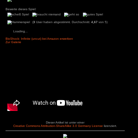
nach dem ersten Durchspielen freischaltet. Auch wenn ich 
nicht der Typ bin der sich auf einen Modus einlässt, be
ys
zu
Hotel
Versagen praktisch Vorgegeben ist. In diesem Fall hat mir
r
einem netten Let’s Hunt verholfen.
3
zu
Horror Tale 1:
r
3
zu
Return to
Pluspunkte
Minuspu
sland
+ Geniale Stadt
an
zu
Moorhuhn X
+ Vigors (Plasmide)
3
zu
Stray
+ Skylines
d Widmer
zu
Stray
+ Elizabeth ist wirklich hilfreich
– Mauss
ne Entchen
zu
Placid
+ Elizabeth benötigt keinen Schutz
– Ausrü
uck Simulator
+ Gute Schwierigkeitsgrade
3
zu
Boppio
+ unerwartete komplexe Story
+ hervorragender Sound
Angemeldet bleiben
Passwort vergessen?
Bewerte dieses Spiel:
(
3
User haben abgestimmt. Durchschnitt:
4
Loading...
BioShock: Infinite (uncut) bei Amazon erwerben
Zur Galerie