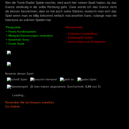
Minispielchen bezeichnen, da das ganze nicht wirklich 
auch keine wirkliche Schwierigkeit darstellt. Jedoch
ys
zu
Hotel
r
anzusehen, wie eine kleine Veränderung eine gewaltige Wi
3
zu
Horror Tale 1:
r
3
zu
Return to
sland
an
zu
Moorhuhn X
Spielwelt:
3
zu
Stray
Neo Paris, so wirklich weiß man zwar nicht warum es ei
d Widmer
zu
Stray
ne Entchen
zu
Placid
musste aber das Neue ist wirklich genial anzusehen und
uck Simulator
erkunden, leider gibt es nicht viel zu erkunden, außer ein 
3
zu
Boppio
denen es Boosts zu finden gibt, über die man seine Ba
Spezialangriffe verlängern kann.
Angemeldet bleiben
Fazit:
Passwort vergessen?
Wer die Tomb Raider Spiele mochte, wird auch hier seine
Ganze eindeutig in die selbe Richtung geht. Zwar würde
als besser bezeichnen, aber es hat auch seine Stärken, 
Spiel wenn man es billig bekommt einfach mal ansehen k
Interesse an solchen Spielen hat.
Pluspunkte
Minuspunkte
+ Freies Kombosystem
– Liniearer Leve
+ Minispiel Erinnerungen verändern
– Endkämpfe ne
+ fesselnde Story
– kaum etwas z
+ Coole Stadt