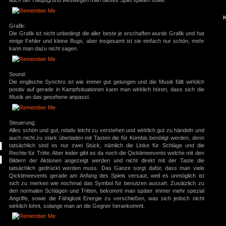
Wenn Nilin erwacht erinnert sie sich nur noch an ihrem N
genau soviel wie der Spieler und alles wird dadurch schön
auch wenn die Story einem aufgezwungen wird, ist sie s
dies beim ersten durchspielen nicht wirklich auffällt gleichzei
auch der Hauptgrund weswegen man dieses Spiel spielen so
ivieren.
Grafik:
Die Grafik ist nicht unbedingt die aller beste je erschaffen
einige Fehler und kleine Bugs, aber insgesamt ist sie ein
kann man dazu nicht sagen.
Sound:
Die englische Synchro ist wie immer gut gelungen und die 
positiv auf gerade in Kampfsituationen kann man wirklich 
Musik an das gesehene anpasst.
Steuerung:
Alles schön und gut, relativ leicht zu verstehen und wirkli
auch nicht zu stark überladen mit Tasten die für Kombis b
tatsächlich sind es nur zwei Stück, nämlich die Linke 
Rechte für Tritte. Aber leider gibt es da noch die Qicktime