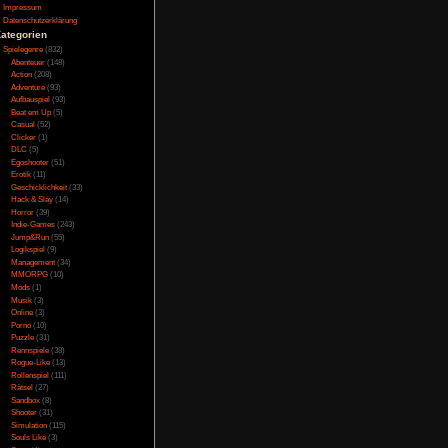
Testversion
amen, somit weiß sie
Galerie
 erzählt und erklärt,
Bild des Tages
o interessant, dass
Umfragenarchiv
Überwachungsstaat
tig ist die Story aber
Vorratsdatenspeicherung
llte.
Impressum
Datenschutzerklärung
Kategorien
Spielegenre
(832)
Abenteuer
(148)
 wurde Grafik und hat
Action
(208)
fach nur schön, mehr
Adventure
(93)
Aufbauspiel
(93)
Beat em Up
(5)
Casual
(52)
Clicker
(1)
DLC
(5)
Musik fällt wirklich
Egoshooter
(51)
Erotik
(11)
hören, dass sich die
Geschicklichkeit
(33)
Hack & Slay
(14)
Horror
(39)
Indie-Games
(243)
Jump&Run
(55)
Logikspiel
(9)
ch gut zu händeln und
Management
(34)
enötigt werden, denn
MMORPG
(10)
für Schläge und die
Mods
(1)
Musik
(3)
events welche mit den