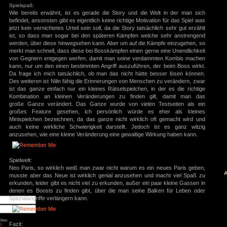
Bildern der Aktionen angezeigt werden und nicht direk
tatsächlich gedrückt werden muss. Das Ganze sorgt da
Qicktimeevents gerade am Anfang des Spiels versaut, we
äge
sich zu merken wie nochmal das Symbol für benutzen au
: Diablo 4 Season 9
den normalen Schlägen und Tritten, bekommt man später
mancer
s
Angriffe, sowie die Fähigkeit Energie zu verschießen, w
ck
wirklich lohnt, solange man an die Gegner herankommt.
ch: Season 2
of Us Part II
red
Spielspaß:
ion
nt Museum
Wie bereits erwähnt, ist es gerade die Story und die W
agon: Pirate Yakuza
befindet, ansonsten gibt es eigentlich keine richtige Motiva
i
ords: Bloom & Rage
jetzt kein vernichtetes Urteil sein soll, da die Story tatsäc
 Spider-Man 2
ist, so dass man sogar bei den späteren Kämpfen welc
Jones und der Große
werden, über diese hinwegsehen kann. Aber um auf die K
Torment
merkt man schnell, dass diese bei Bosskämpfen einen gern
mentare
von Gegnern entgegen werfen, damit man seine verdam
kann, nur um den einen bestimmten Angriff auszuführen, 
3
zu
Elden Ring
ode Mod)
Da frage ich mich tatsächlich, ob man das nicht hätte 
lden Ring (Easy
Des weiteren ist Nilin fähig die Erinnerungen von Mensche
d)
3
zu
Ludde
ist das ganze einfach nur ein kleines Rätselspielchen, in
3
zu
Ludde
Kombination an kleinen Veränderungen zu finden g
er Games
zu
Ludde
3
zu
Tintin Reporter
große Ganze verändert. Das Ganze wurde von vielen 
garren des Pharaos
großes Feature gesehen, ich persönlich würde es
84
zu
Tintin
– Die Zigarren des