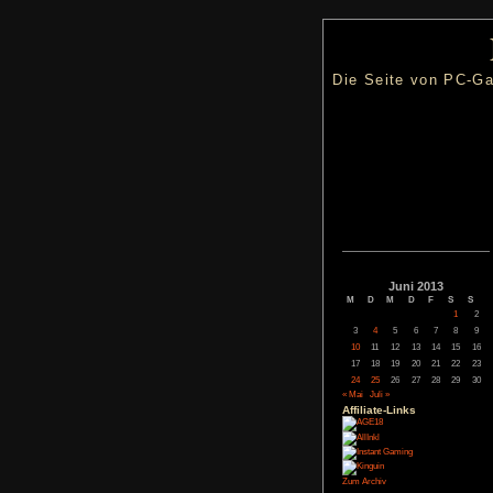
Die Seite
Juni
M
D
M
3
4
5
10
11
12
17
18
19
24
25
26
« Mai
Juli »
Affiliate-
Link