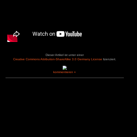
Bewerte dieses Spiel:
(
3
User haben abgestimmt. Durchschnitt:
3
Loading...
Remember Me bei Amazon erwerben
Zur Galerie