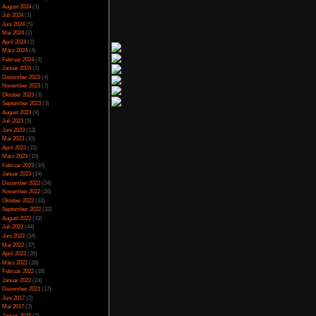
oft gemacht wird und
Spezial
(13)
 ist es ganz witzig
Spiele-Blackliste
(104)
rkung haben kann.
Test
(790)
Toptipp
(142)
Vortest
(10)
Unkategorisiert
(2)
Wichtiges
(6)
News
(2)
n neues Paris geben,
Archiv
 macht viel Spaß zu
Juli 2025
(2)
paar kleine Gassen in
Juni 2025
(1)
lken für Leben oder
April 2025
(4)
März 2025
(3)
Februar 2025
(3)
Dezember 2024
(1)
November 2024
(4)
September 2024
(5)
n Spaß haben, da das
August 2024
(1)
Juli 2024
(1)
 ich das Ganze nicht
Juni 2024
(5)
wodurch man sich das
Mai 2024
(2)
ann, solange man ein
April 2024
(2)
März 2024
(4)
Februar 2024
(3)
Januar 2024
(1)
Dezember 2023
(4)
laufbau
November 2023
(7)
rfen
Oktober 2023
(3)
um Entdecken
September 2023
(3)
August 2023
(8)