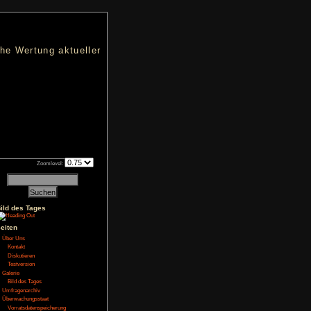
nters
d eine übersichtliche Wertung aktueller
h an qualifizierten Verkäufen.
Zoomlevel:
3
Bild des Tages
Seiten
BadDragonLord
Über Uns
Kontakt
Diskutieren