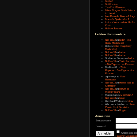
Letzten Eintr
Talk Hunt
The Slor
The Alter
Havendo
Last Epo
The Last 
Remaste
Koira
Spilled!
Split Fict
Two Poi
Like a Dr
in Hawai
Lost Rec
Marvel’s
Indiana 
Kreis
Halls of 
Letzten Kom
NoFear1
(Easy M
Botti
zu
E
Mode Mo
NoFear1
NoFear1
Shelland
NoFear1
– Die Zi
DerBasti
Reporter 