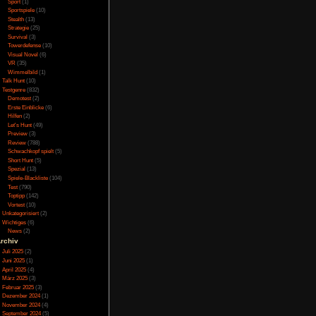
Online
(3)
t mit der Taste die
Porno
(10)
für, dass man viele
Puzzle
(31)
il es unmöglich ist
Rennspiele
(38)
ssah. Zusätzlich zu
Rogue-Like
(13)
Rollenspiel
(111)
 immer mehr spezial
Rätsel
(27)
as sich jedoch nicht
Sandbox
(8)
Shooter
(31)
Simulation
(115)
Souls Like
(3)
Sport
(1)
Sportspiele
(10)
elt in der man sich
Stealth
(13)
Strategie
(25)
tion für das Spiel was
Survival
(3)
hlich sehr gut erzählt
Towerdefense
(10)
he sehr anstrengend
Visual Novel
(6)
ämpfe einzugehen, so
VR
(35)
e eine Unendlichkeit
Wimmelbild
(1)
Talk Hunt
(10)
mten Kombis machen
Testgenre
(832)
der beim Boss wirkt.
Demotest
(2)
besser lösen können.
Erste Einblicke
(6)
n zu verändern, zwar
Hilfen
(2)
 der es die richtige
Let's Hunt
(49)
ilt, damit man das
Preview
(3)
Review
(788)
Testseiten als ein
Schwachkopf spielt
(5)
 eher als kleines
Short Hunt
(5)