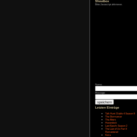
Zum Archiv
Shoutbox
Bitte Javascript akt
Name:
Message: