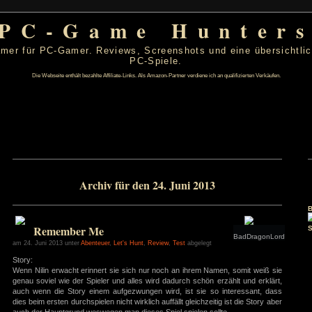
PC-Game Hu
 von PC-Gamer für PC-Gamer. Reviews, Screenshots un
PC-Spiele.
Die Webseite enthält bezahlte Affiliate-Links. Als Amazon-Partner verdiene ic
 2013
Archiv für den 24. Juni 201
D
F
S
S
1
2
6
7
8
9
13
14
15
16
Remember Me
20
21
22
23
27
28
29
30
am 24. Juni 2013 unter
Abenteuer
,
Let's Hunt
,
Review
,
Test
abgelegt
Story:
s