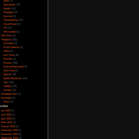
Online
(3)
und einen Bildschirm
Schon kommt der erste
Porno
(10)
 Platz frei schaltet.
Puzzle
(31)
gste Hardware gekauft
Rennspiele
(38)
hlecht. Will man dann
Rogue-Like
(13)
tment zurück, denn nur
Rollenspiel
(111)
 nicht vorhanden, mit
Rätsel
(27)
s Spiel vorher ohne
Sandbox
(8)
n Dieb den Laden und
onal hat. Schnell mit
Shooter
(31)
eingeschlagen. Kurz
Simulation
(115)
nd möchte 200 Euro um
Souls Like
(3)
m wieder ein. Nur was
Sport
(1)
prengt sich mitten in
Sportspiele
(10)
ich herum, also alles
Stealth
(13)
Kunden ohne Bezahlung
Strategie
(25)
Survival
(3)
Towerdefense
(10)
Visual Novel
(6)
herunter und stellt
s man trotzdem selbst
VR
(35)
ning-Rig aufstellen.
Wimmelbild
(1)
l ein Mining-Rig. Bis
Talk Hunt
(10)
n kann spielt man die
Testgenre
(832)
l Lukrativer und mit
Demotest
(2)
 bestimmte Anzahl an
Erste Einblicke
(6)
erweigert, weil man
Hilfen
(2)
Let's Hunt
(49)
Preview
(3)
Hardware und auch die
Review
(788)
games hat man schnell
Schwachkopf spielt
(5)
 Getränke und Essen
Short Hunt
(5)