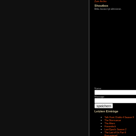
Affiliate-
Link
Zum Archiv
Shoutbox
Bitte Javascript akt
Name: