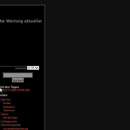
nters
d eine übersichtliche Wertung aktueller
h an qualifizierten Verkäufen.
Zoomlevel:
Bild des Tages
NoFear13
t
abgelegt
Seiten
Über Uns
Kontakt
és. Es gibt keinerlei
Bettler gibt einem ab
Diskutieren