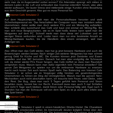
bestellt man ein Computer Case, eine Maus, eine Tastatur 
und platziert sie auf einen Tisch vor dem ein Stuhl steht. 
Kunde und verlangt das man ihm über den Hauptcomputer den
Da man natürlich mit den paar Kröten vom Anfang die billi
hat, bewertet der Kunde beim Verlassen des Cafés alles sc
äge
vor lauter Frust erstmal speichern, muss man wieder ins Apar
beim Schlafen speichert das Spiel. Auch Speicherplätze sind
: Diablo 4 Season 9
den gemachten Fehlern, muss man also leben, oder da
mancer
speichern verlassen. Gleich am nächsten Tag besucht ei
s
klaut einem die Hardware, da man noch kein Sicherheitspers
ck
dem Baseball-Schläger hinter her und dem Typ die Rübe 
ch: Season 2
danach fällt der Strom aus, hier meldet sich der Bettler u
of Us Part II
dies zu unterbinden. Man bezahlt also und schaltet den Stro
red
sieht man da im Augenwinkel vorbei rennen? Ein Attentäter s
deinem Laden in die Luft und schleudert das Inventar ordentl
ion
wieder aufbauen. Vor lauter Stress sind mittlerweile einige 
nt Museum
aus dem Geschäft gerannt. Also gut es muss Personal her.
agon: Pirate Yakuza
i
ords: Bloom & Rage
Auf dem Hauptcomputer lädt man die Personalsoftware 
 Spider-Man 2
Jones und der Große
Sicherheitspersonal ein. Das freischalten der Computer mus
übernehmen, dabei wollte man doch weitere PCs und ein Mi
Torment
Man schließt also kurzerhand das Café und baut erst einma
man sich neue Bergbaukarten, wie es im Spiel heißt, leiste
mentare
Minigames auf dem PC. Schnell merkt man dass diese vie
weniger Stress verbunden sind. Leider kann man nur eine
3
zu
Elden Ring
Mining-Hardware kaufen, bis die Händlerin dies einem v
ode Mod)
Anfänger sei.
lden Ring (Easy
d)
3
zu
Ludde
3
zu
Ludde
Also öffnet man das Café wieder, man hat ja jetzt bessere 
er Games
zu
Ludde
Bewertungen werden besser. Nach einiger Zeit weiterer Mini
3
zu
Tintin Reporter
genug Geld für Küche und WC. Die Kunden können jetzt
garren des Pharaos