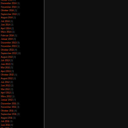
Juli 2023
(5)
Juni 2023
(13)
Mai 2023
(10)
April 2023
(15)
März 2023
(10)
Februar 2023
(10)
ern
Januar 2023
(14)
Dezember 2022
(24)
so
November 2022
(26)
ür Tageslänge
Oktober 2022
(33)
m Nerv-Mechaniken
September 2022
(32)
nötig langwierig
August 2022
(33)
n zum Vorgänger
Juli 2022
(44)
 Namen
Juni 2022
(34)
Mai 2022
(37)
n das meiste Geld
April 2022
(26)
März 2022
(28)
Februar 2022
(18)
Januar 2022
(24)
Dezember 2021
(17)
Juni 2017
(2)
Mai 2017
(3)
Januar 2015
(2)
Dezember 2014
(1)
November 2014
(1)
Oktober 2014
(1)
September 2014
(1)
,00
von 5)
August 2014
(1)
Juli 2014
(1)
Juni 2014
(2)