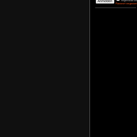
DerBasti
Reporter 
Pharaos
agrimon
Renovato
NoFear1
Kidnappe
NoFear1
Monkey I
Maximili
NoFear1
Bernhar
Alle mei
Plastic D
NoFear1
Anmelden
Benutzername
Passwort