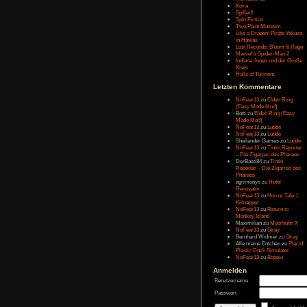
Message:
Letzten Eintr
Talk Hunt
The Slor
The Alter
Havendo
Last Epo
The Last 
Remaste
Koira
Spilled!
Split Fict
Two Poi
Like a Dr
in Hawai
Lost Rec
Marvel’s
Indiana 
Kreis
Halls of 
Letzten Kom
NoFear1
(Easy M
Botti
zu
E
Mode Mo
NoFear1
NoFear1
Shelland
NoFear1
– Die Zi