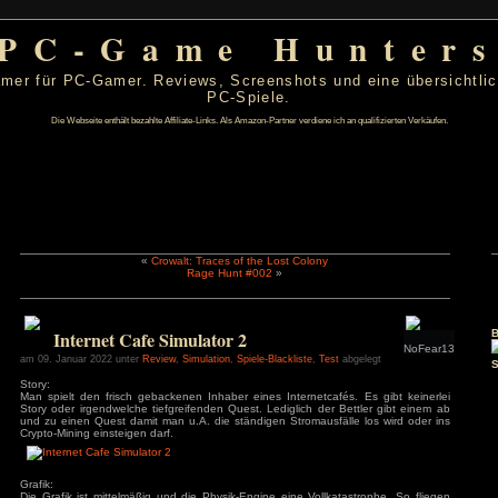
PC-Game Hu
 von PC-Gamer für PC-Gamer. Reviews, Screenshots un
PC-Spiele.
Die Webseite enthält bezahlte Affiliate-Links. Als Amazon-Partner verdiene ic
«
Crowalt: Traces of the Lost Colony
Rage Hunt #002
»
r 2022
D
F
S
S
1
2
Internet Cafe Simulator 2
6
7
8
9
13
14
15
16
am 09. Januar 2022 unter
Review
,
Simulation
,
Spiele-Blackliste
,
Tes
20
21
22
23
Story:
27
28
29
30
Man spielt den frisch gebackenen Inhaber eines Internetcaf
Story oder irgendwelche tiefgreifenden Quest. Lediglich der 