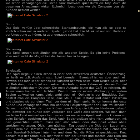
und zu einen Quest damit man u.A. die ständigen Stromausfä
s
Crypto-Mining einsteigen darf.
Grafik:
Die Grafik ist mittelmäßig und die Physik-Engine eine Vollka
wie schon im Vorgänger die Tische samt Hardware quer dur
gesamten Animationen wirken lächerlich, besonders wie 
ivieren.
Kunden bedient werden.
Sound:
Das Spiel verfügt über schreckliche Standardsounds, die
ähnlich schon mal in anderen Spielen gehört hat. Die Musik 
der Umgebung zu hören, ist aber genauso schrecklich.
Steuerung:
Das Spiel steuert sich ähnlich wie alle anderen Spiele. Es
aber auch nicht die Möglichkeit die Tasten frei zu belegen.
Spielspaß:
Das Spiel begrüßt einen schon in einer sehr schlechten de
so heißt es z.B. Ausfahrt statt Spiel beenden. Eventuell 
Hinweis das man lieber schnell die Ausfahrt nehmen sollte, s
mit Belastung, das Spiel vorzusetzen. Am Anfang kommt dann
in ähnlich schlechtem Deutsch. Die erste Aufgabe lautet das 
Animationen hierbei sind lachhaft. Warum man mit einem
Becher aufwischen kann, bleibt wohl auch ein Geheimnis 