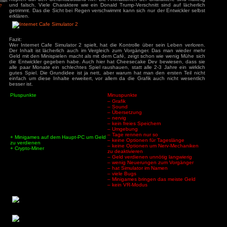
bestellen und das WC benutzen. Danach hat man aber end
84
zu
Tintin
voll, da immer wieder PCs Feuer fangen, das Cafe müffelt 
– Die Zigarren des
versprühen muss. Warum kann man dafür eigentlich kein Per
ys
zu
Hotel
ganze Zeit Minigames zu spielen nur um die verbrannte 
r
macht nach kurzer Zeit auch keinen Spaß mehr. Das Balanci
3
zu
Horror Tale 1:
Simulator 2, ist schon wie im Vorgänger völlig hinüber, 
r
Unternehmen zu führen ein Ding der Unmöglichkeit. Warum 
3
zu
Return to
Mechaniken auch nicht abschalten kann, ich brauche kein Fe
sland
den Rest. Der Bug, dass man nach 5 Tagen gefühlt kein
an
zu
Moorhuhn X
bezahlen muss, kommt hier nur Recht. Eventuell muss man
3
zu
Stray
und nicht 5 Tage wach bleiben, damit Strom oder Personal fäl
d Widmer
zu
Stray
Stunden hat man die Schnauze voll von dem Spiel, es ist ja 
ne Entchen
zu
Placid
uck Simulator
das Spiel bietet.
3
zu
Boppio
Spielwelt:
Internet Cafe Simulator 2 spielt in einem hässlichen Ghetto-V
laufen völlig emotionslos umher. Im Internetcafé deuten led
Köpfen auf den Gefühlszustand hin. Die Animationen der Ch
Angemeldet bleiben
und falsch. Viele Charaktere wie ein Donald Trump-Verschnit
Passwort vergessen?
getrimmt. Das die Sicht bei Regen verschwimmt kann sich nur 
erklären.
Fazit:
Wer Internet Cafe Simulator 2 spielt, hat die Kontrolle über
Der Inhalt ist lächerlich auch im Vergleich zum Vorgänger
Geld mit den Minispielen macht als mit dem Café, zeigt scho
die Entwickler gegeben habe. Auch hier hat Cheesecake De
alle paar Monate ein schlechtes Spiel raushauen, statt alle 
gutes Spiel. Die Grundidee ist ja nett, aber warum hat man 
einfach um diese Inhalte erweitert, vor allem da die Grafik 