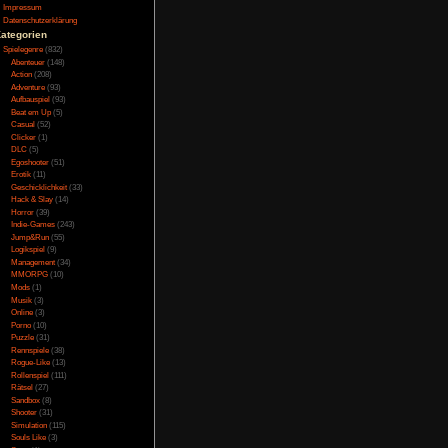
lle los wird oder ins
Testversion
Galerie
Bild des Tages
Umfragenarchiv
Überwachungsstaat
Vorratsdatenspeicherung
tastrophe. So fliegen
Impressum
ch die Map. Auch die
Datenschutzerklärung
die Computer von den
Kategorien
Spielegenre
(832)
Abenteuer
(148)
Action
(208)
Adventure
(93)
 man alle so oder so
Aufbauspiel
(93)
ist nur von Radios in
Beat em Up
(5)
Casual
(52)
Clicker
(1)
DLC
(5)
Egoshooter
(51)
 gibt keine Probleme,
Erotik
(11)
Geschicklichkeit
(33)
Hack & Slay
(14)
Horror
(39)
Indie-Games
(243)
utschen Übersetzung,
Jump&Run
(55)
ist es aber auch ein
Logikspiel
(9)
tatt Neues Spiel, oder
Management
(34)
 ein kleines Tutorial
MMORPG
(10)
Café zu reinigen, die
Mods
(1)
 Wischmopp außerdem
Musik
(3)
der Entwickler. Dann