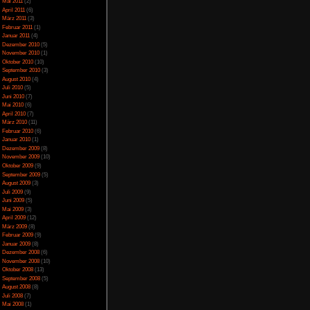
April 2014
(2)
März 2014
(1)
Februar 2014
(1)
Januar 2014
(4)
Dezember 2013
(5)
November 2013
(1)
icense
lizenziert.
Oktober 2013
(6)
September 2013
(11)
August 2013
(4)
Juli 2013
(3)
Juni 2013
(5)
 Kategorie
Review
,
Mai 2013
(5)
esem Eintrag können
April 2013
(3)
rag kann kommentiert
Oktober 2012
(1)
August 2012
(1)
Juli 2012
(2)
Juni 2012
(2)
Mai 2012
(2)
April 2012
(1)
März 2012
(1)
Januar 2012
(7)
Dezember 2011
(5)
nötigt)
November 2011
(3)
Oktober 2011
(4)
September 2011
(2)
 und neuntausend als
August 2011
(1)
Juli 2011
(1)
Juni 2011
(6)
Mai 2011
(2)
April 2011
(6)