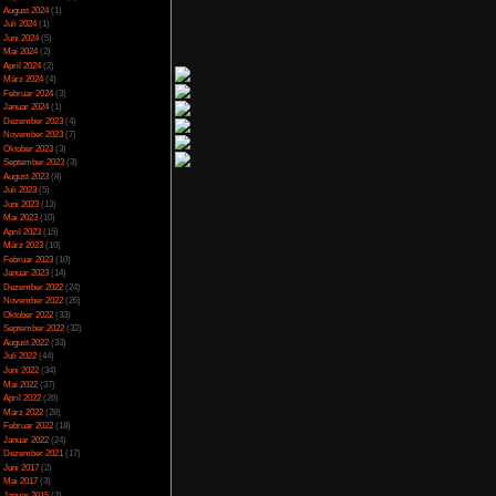
gültig die Schnauze
Spezial
(13)
so dass man Raumduft
Spiele-Blackliste
(104)
sonal einstellen? Die
Test
(790)
Hardware zu ersetzen
Toptipp
(142)
ng von Internet Cafe
ein gewinnbringendes
Vortest
(10)
man die ganzen Nerv-
Unkategorisiert
(2)
uer, oder Diebe, oder
Wichtiges
(6)
 Personal und Strom
News
(2)
 auch 5 mal Schlafen
Archiv
lig wird. Egal nach 5
auch alles erlebt was
Juli 2025
(2)
Juni 2025
(1)
April 2025
(4)
März 2025
(3)
Februar 2025
(3)
Dezember 2024
(1)
iertel. Die Charaktere
November 2024
(4)
iglich Emoji über den
September 2024
(5)
araktere sind hakelig
t sind auf lächerlich
August 2024
(1)
der Entwickler selbst
Juli 2024
(1)
Juni 2024
(5)
Mai 2024
(2)
April 2024
(2)
März 2024
(4)
Februar 2024
(3)
 sein Leben verloren.
Januar 2024
(1)
. Das man wieder mehr
Dezember 2023
(4)
n wie wenig Mühe sich
v bewiesen, dass sie
November 2023
(7)
2-3 Jahre ein wirklich
Oktober 2023
(3)
den ersten Teil nicht
September 2023
(3)
auch nicht wesentlich
August 2023
(8)