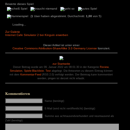
besser ist.
Pluspunkte
Minuspunkte
– Grafik
– Sound
– Übersetzung
– nervig
– kein freies Speich
– Umgebung
– Tage rennen nur 
+ Minigames auf dem Haupt-PC um Geld
– keine Optionen f
zu verdienen
– keine Optionen u
+ Crypto-Miner
zu deaktivieren
– Geld verdienen un
– wenig Neuerunge
– hat Simulator im
– viele Bugs
– Minigames bringe
– kein VR-Modus
Bewerte dieses Spiel:
(
1
User haben abgestimmt. Durchschnitt:
1
Loading...