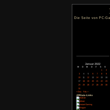
Die Seite
Janua
M
D
M
3
4
5
10
11
12
17
18
19
24
25
26
31
« Dez.
Feb. »