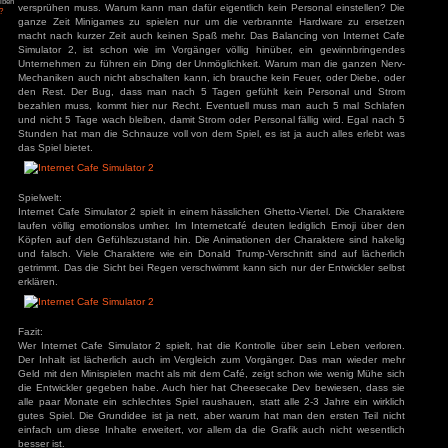
Auf dem Hauptcomputer lädt man die Personalsoftware 
84
zu
Tintin
– Die Zigarren des
Sicherheitspersonal ein. Das freischalten der Computer mus
übernehmen, dabei wollte man doch weitere PCs und ein Mi
ys
zu
Hotel
Man schließt also kurzerhand das Café und baut erst einma
r
3
zu
Horror Tale 1:
man sich neue Bergbaukarten, wie es im Spiel heißt, leiste
r
Minigames auf dem PC. Schnell merkt man dass diese vie
3
zu
Return to
sland
weniger Stress verbunden sind. Leider kann man nur eine
an
zu
Moorhuhn X
Mining-Hardware kaufen, bis die Händlerin dies einem v
3
zu
Stray
Anfänger sei.
d Widmer
zu
Stray
ne Entchen
zu
Placid
uck Simulator
3
zu
Boppio
Also öffnet man das Café wieder, man hat ja jetzt bessere 
Bewertungen werden besser. Nach einiger Zeit weiterer Mini
genug Geld für Küche und WC. Die Kunden können jetzt
bestellen und das WC benutzen. Danach hat man aber end
voll, da immer wieder PCs Feuer fangen, das Cafe müffelt 
Angemeldet bleiben
versprühen muss. Warum kann man dafür eigentlich kein Per
Passwort vergessen?
ganze Zeit Minigames zu spielen nur um die verbrannte 
macht nach kurzer Zeit auch keinen Spaß mehr. Das Balanci
Simulator 2, ist schon wie im Vorgänger völlig hinüber, 
Unternehmen zu führen ein Ding der Unmöglichkeit. Warum 
Mechaniken auch nicht abschalten kann, ich brauche kein Fe
den Rest. Der Bug, dass man nach 5 Tagen gefühlt kein
bezahlen muss, kommt hier nur Recht. Eventuell muss man
und nicht 5 Tage wach bleiben, damit Strom oder Personal fäl
Stunden hat man die Schnauze voll von dem Spiel, es ist ja 
das Spiel bietet.