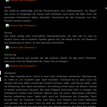
Man spielt den frisch gebackenen Inhaber eines Internetcaf
s
Story oder irgendwelche tiefgreifenden Quest. Lediglich der 
und zu einen Quest damit man u.A. die ständigen Stromausfä
Crypto-Mining einsteigen darf.
ivieren.
Grafik:
Die Grafik ist mittelmäßig und die Physik-Engine eine Vollka
wie schon im Vorgänger die Tische samt Hardware quer dur
gesamten Animationen wirken lächerlich, besonders wie 
Kunden bedient werden.
Sound:
Das Spiel verfügt über schreckliche Standardsounds, die
ähnlich schon mal in anderen Spielen gehört hat. Die Musik 
der Umgebung zu hören, ist aber genauso schrecklich.
Steuerung:
Das Spiel steuert sich ähnlich wie alle anderen Spiele. Es
aber auch nicht die Möglichkeit die Tasten frei zu belegen.