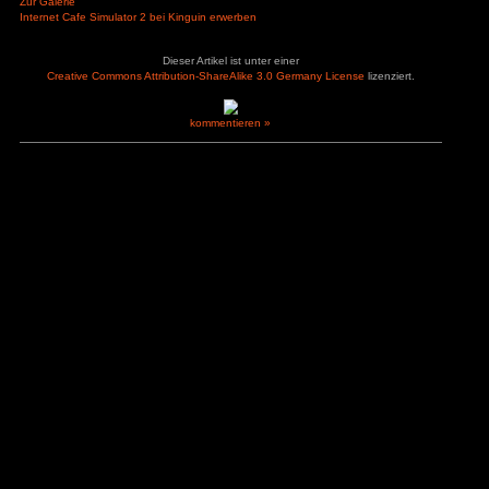
– kein freies Speich
– Umgebung
– Tage rennen nur 
+ Minigames auf dem Haupt-PC um Geld
– keine Optionen f
zu verdienen
– keine Optionen u
+ Crypto-Miner
zu deaktivieren
– Geld verdienen un
– wenig Neuerunge
– hat Simulator im
– viele Bugs
– Minigames bringe
– kein VR-Modus
Bewerte dieses Spiel:
(
1
User haben abgestimmt. Durchschnitt:
1
Loading...
Zur Galerie
Internet Cafe Simulator 2 bei Kinguin erwerben