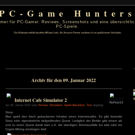
PC-Game Hu
 von PC-Gamer für PC-Gamer. Reviews, Screenshots un
PC-Spiele.
Die Webseite enthält bezahlte Affiliate-Links. Als Amazon-Partner verdiene ic
r 2022
Archiv für den 09. Januar 20
D
F
S
S
1
2
6
7
8
9
13
14
15
16
Internet Cafe Simulator 2
20
21
22
23
27
28
29
30
am 09. Januar 2022 unter
Review
,
Simulation
,
Spiele-Blackliste
,
Tes
Story: