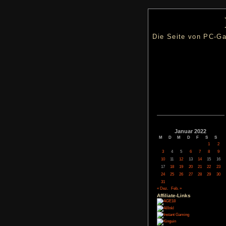
Die Seite
Janua
M
D
M
3
4
5
10
11
12
17
18
19
24
25
26
31
« Dez.
Feb. »