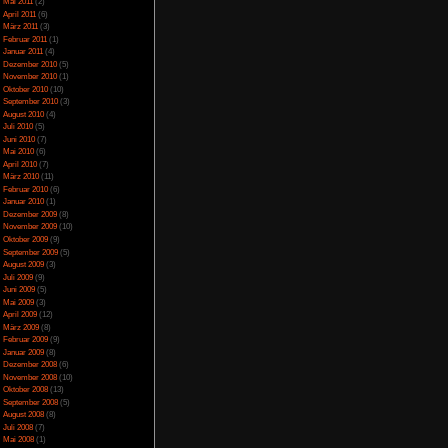
ern
April 2014
(2)
März 2014
(1)
so
Februar 2014
(1)
ür Tageslänge
Januar 2014
(4)
m Nerv-Mechaniken
Dezember 2013
(5)
November 2013
(1)
Oktober 2013
(6)
nötig langwierig
September 2013
(11)
n zum Vorgänger
August 2013
(4)
 Namen
Juli 2013
(3)
Juni 2013
(5)
n das meiste Geld
Mai 2013
(5)
April 2013
(3)
Oktober 2012
(1)
August 2012
(1)
Juli 2012
(2)
Juni 2012
(2)
Mai 2012
(2)
April 2012
(1)
März 2012
(1)
Januar 2012
(7)
Dezember 2011
(5)
November 2011
(3)
Oktober 2011
(4)
,00
von 5)
September 2011
(2)
August 2011
(1)
Juli 2011
(1)
Juni 2011
(6)
Mai 2011
(2)
April 2011
(6)