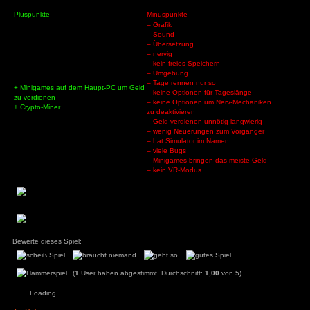
Spielwelt:
Internet Cafe Simulator 2 spielt in einem hässlichen Ghetto-V
laufen völlig emotionslos umher. Im Internetcafé deuten led
Köpfen auf den Gefühlszustand hin. Die Animationen der Ch
und falsch. Viele Charaktere wie ein Donald Trump-Verschnit
getrimmt. Das die Sicht bei Regen verschwimmt kann sich nur 
erklären.
Fazit:
Wer Internet Cafe Simulator 2 spielt, hat die Kontrolle über
Der Inhalt ist lächerlich auch im Vergleich zum Vorgänger
Geld mit den Minispielen macht als mit dem Café, zeigt scho
die Entwickler gegeben habe. Auch hier hat Cheesecake De
alle paar Monate ein schlechtes Spiel raushauen, statt alle 
gutes Spiel. Die Grundidee ist ja nett, aber warum hat man 
einfach um diese Inhalte erweitert, vor allem da die Grafik 
besser ist.
Pluspunkte
Minuspunkte
– Grafik
– Sound
– Übersetzung
– nervig