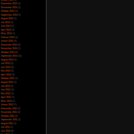
Juli 2023
(5)
Juni 2023
(13)
Mai 2023
(10)
April 2023
(15)
iertel. Die Charaktere
März 2023
(10)
iglich Emoji über den
Februar 2023
(10)
araktere sind hakelig
Januar 2023
(14)
t sind auf lächerlich
Dezember 2022
(24)
der Entwickler selbst
November 2022
(26)
Oktober 2022
(33)
September 2022
(32)
August 2022
(33)
Juli 2022
(44)
Juni 2022
(34)
 sein Leben verloren.
Mai 2022
(37)
. Das man wieder mehr
April 2022
(26)
März 2022
(28)
n wie wenig Mühe sich
Februar 2022
(18)
v bewiesen, dass sie
Januar 2022
(24)
2-3 Jahre ein wirklich
Dezember 2021
(17)
den ersten Teil nicht
Juni 2017
(2)
auch nicht wesentlich
Mai 2017
(3)
Januar 2015
(2)
Dezember 2014
(1)
November 2014
(1)
Oktober 2014
(1)
September 2014
(1)
August 2014
(1)
Juli 2014
(1)
Juni 2014
(2)