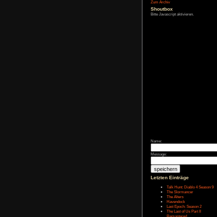
Affiliate-
Link
Zum Archiv
Shoutbox
Bitte Javascript akt
Name: