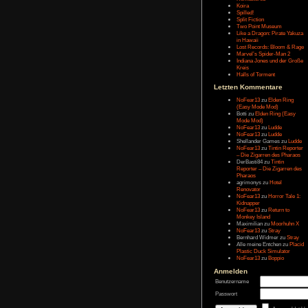
Message:
Letzten Eintr
Talk Hunt
The Slor
The Alter
Havendo
Last Epo
The Last 
Remaste
Koira
Spilled!
Split Fict
Two Poi
Like a Dr
in Hawai
Lost Rec
Marvel’s
Indiana 
Kreis
Halls of 
Letzten Kom
NoFear1
(Easy M
Botti
zu
E
Mode Mo
NoFear1
NoFear1
Shelland
NoFear1
– Die Zi