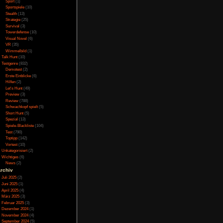
Online
(3)
utschen Übersetzung,
Porno
(10)
ist es aber auch ein
Puzzle
(31)
tatt Neues Spiel, oder
Rennspiele
(38)
 ein kleines Tutorial
Rogue-Like
(13)
Rollenspiel
(111)
Café zu reinigen, die
Rätsel
(27)
 Wischmopp außerdem
Sandbox
(8)
der Entwickler. Dann
Shooter
(31)
und einen Bildschirm
Simulation
(115)
Schon kommt der erste
Souls Like
(3)
 Platz frei schaltet.
Sport
(1)
gste Hardware gekauft
Sportspiele
(10)
hlecht. Will man dann
Stealth
(13)
Strategie
(25)
tment zurück, denn nur
Survival
(3)
 nicht vorhanden, mit
Towerdefense
(10)
s Spiel vorher ohne
Visual Novel
(6)
n Dieb den Laden und
VR
(35)
onal hat. Schnell mit
Wimmelbild
(1)
eingeschlagen. Kurz
Talk Hunt
(10)
nd möchte 200 Euro um
Testgenre
(832)
m wieder ein. Nur was
Demotest
(2)
prengt sich mitten in
Erste Einblicke
(6)
Hilfen
(2)
ich herum, also alles
Let's Hunt
(49)
Kunden ohne Bezahlung
Preview
(3)
Review
(788)
Schwachkopf spielt
(5)
Short Hunt
(5)