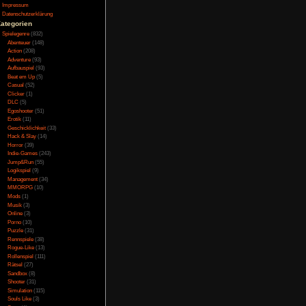
Testversion
és. Es gibt keinerlei
Galerie
Bettler gibt einem ab
Bild des Tages
lle los wird oder ins
Umfragenarchiv
Überwachungsstaat
Vorratsdatenspeicherung
Impressum
Datenschutzerklärung
Kategorien
tastrophe. So fliegen
Spielegenre
(832)
ch die Map. Auch die
Abenteuer
(148)
die Computer von den
Action
(208)
Adventure
(93)
Aufbauspiel
(93)
Beat em Up
(5)
Casual
(52)
Clicker
(1)
DLC
(5)
 man alle so oder so
Egoshooter
(51)
ist nur von Radios in
Erotik
(11)
Geschicklichkeit
(33)
Hack & Slay
(14)
Horror
(39)
Indie-Games
(243)
Jump&Run
(55)
 gibt keine Probleme,
Logikspiel
(9)
Management
(34)
MMORPG
(10)
Mods
(1)
Musik
(3)