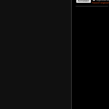
DerBasti
Reporter 
Pharaos
agrimon
Renovato
NoFear1
Kidnappe
NoFear1
Monkey I
Maximili
NoFear1
Bernhar
Alle mei
Plastic D
NoFear1
Anmelden
Benutzername
Passwort