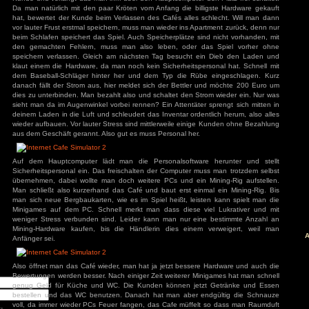
Spielspaß:
Das Spiel begrüßt einen schon in einer sehr schlechten de
so heißt es z.B. Ausfahrt statt Spiel beenden. Eventuell 
Hinweis das man lieber schnell die Ausfahrt nehmen sollte, s
mit Belastung, das Spiel vorzusetzen. Am Anfang kommt dann
äge
in ähnlich schlechtem Deutsch. Die erste Aufgabe lautet das 
: Diablo 4 Season 9
Animationen hierbei sind lachhaft. Warum man mit einem
mancer
Becher aufwischen kann, bleibt wohl auch ein Geheimnis 
s
ck
bestellt man ein Computer Case, eine Maus, eine Tastatur 
ch: Season 2
und platziert sie auf einen Tisch vor dem ein Stuhl steht. 
of Us Part II
Kunde und verlangt das man ihm über den Hauptcomputer den
red
Da man natürlich mit den paar Kröten vom Anfang die billi
hat, bewertet der Kunde beim Verlassen des Cafés alles sc
ion
nt Museum
vor lauter Frust erstmal speichern, muss man wieder ins Apar
agon: Pirate Yakuza
beim Schlafen speichert das Spiel. Auch Speicherplätze sind
i
den gemachten Fehlern, muss man also leben, oder da
ords: Bloom & Rage
 Spider-Man 2
speichern verlassen. Gleich am nächsten Tag besucht ei
Jones und der Große
klaut einem die Hardware, da man noch kein Sicherheitspers
Torment
dem Baseball-Schläger hinter her und dem Typ die Rübe 
danach fällt der Strom aus, hier meldet sich der Bettler u
mentare
dies zu unterbinden. Man bezahlt also und schaltet den Stro
3
zu
Elden Ring
sieht man da im Augenwinkel vorbei rennen? Ein Attentäter s
ode Mod)
deinem Laden in die Luft und schleudert das Inventar ordentl
lden Ring (Easy
d)
wieder aufbauen. Vor lauter Stress sind mittlerweile einige 
3
zu
Ludde
aus dem Geschäft gerannt. Also gut es muss Personal her.
3
zu
Ludde
er Games
zu
Ludde
3
zu
Tintin Reporter
garren des Pharaos