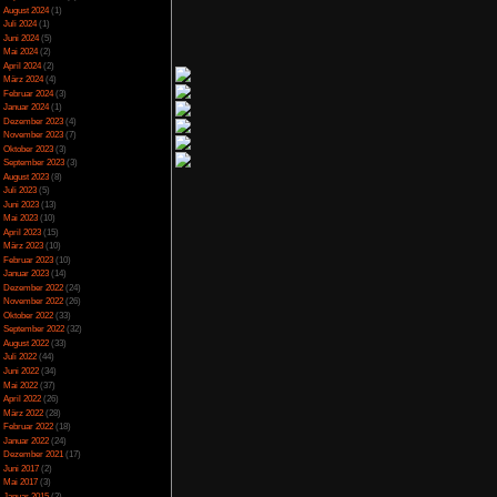
herunter und stellt
Spezial
(13)
s man trotzdem selbst
Spiele-Blackliste
(104)
ning-Rig aufstellen.
Test
(790)
l ein Mining-Rig. Bis
Toptipp
(142)
n kann spielt man die
Vortest
(10)
Unkategorisiert
(2)
l Lukrativer und mit
Wichtiges
(6)
 bestimmte Anzahl an
News
(2)
erweigert, weil man
Archiv
Juli 2025
(2)
Juni 2025
(1)
April 2025
(4)
Hardware und auch die
März 2025
(3)
games hat man schnell
Februar 2025
(3)
 Getränke und Essen
Dezember 2024
(1)
gültig die Schnauze
November 2024
(4)
so dass man Raumduft
September 2024
(5)
sonal einstellen? Die
August 2024
(1)
Hardware zu ersetzen
Juli 2024
(1)
Juni 2024
(5)
ng von Internet Cafe
Mai 2024
(2)
ein gewinnbringendes
April 2024
(2)
man die ganzen Nerv-
März 2024
(4)
uer, oder Diebe, oder
Februar 2024
(3)
 Personal und Strom
Januar 2024
(1)
 auch 5 mal Schlafen
Dezember 2023
(4)
lig wird. Egal nach 5
November 2023
(7)
auch alles erlebt was
Oktober 2023
(3)
September 2023
(3)
August 2023
(8)