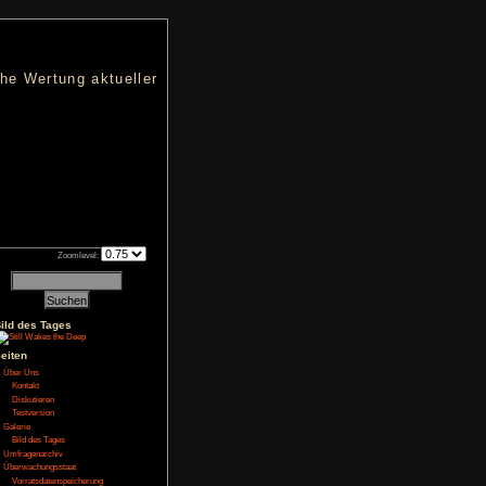
nters
d eine übersichtliche Wertung aktueller
h an qualifizierten Verkäufen.
Zoomlevel:
22
Bild des Tages
Seiten
NoFear13
Über Uns
t
abgelegt
Kontakt
Diskutieren