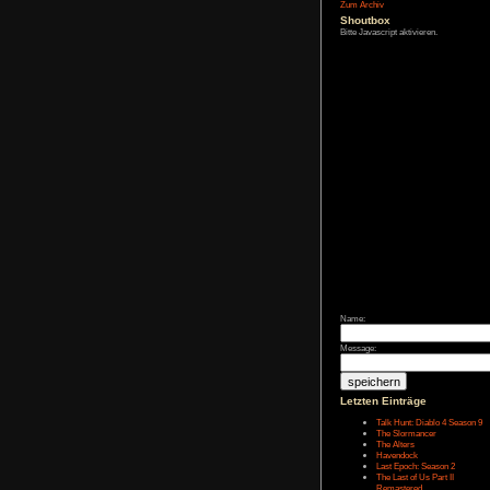
Affiliate-
Link
Zum Archiv
Shoutbox
Bitte Javascript akt
Name: