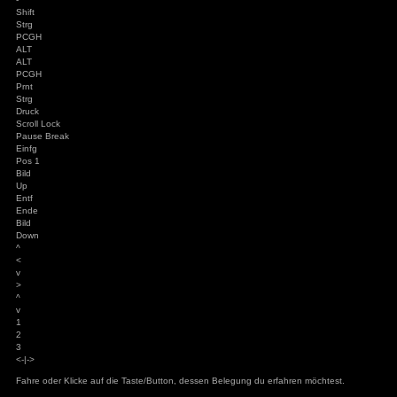
G
H
J
K
L
Ö
Ä
'
#
Enter
Shift
>
< |
Y
X
C
V
B
N
M
;
,
:
.
_
-
Shift