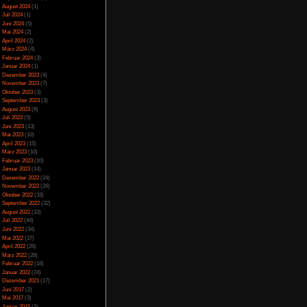
Spezial
(13)
Spiele-Blackliste
(104)
Test
(790)
Toptipp
(142)
Vortest
(10)
Unkategorisiert
(2)
Wichtiges
(6)
News
(2)
Archiv
Juli 2025
(2)
Juni 2025
(1)
April 2025
(4)
März 2025
(3)
Februar 2025
(3)
Dezember 2024
(1)
November 2024
(4)
September 2024
(5)
August 2024
(1)
Juli 2024
(1)
Juni 2024
(5)
Mai 2024
(2)
April 2024
(2)
März 2024
(4)
Februar 2024
(3)
Januar 2024
(1)
Dezember 2023
(4)
November 2023
(7)
Oktober 2023
(3)
September 2023
(3)
August 2023
(8)