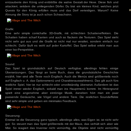
Story:
s
In einem Königreich gab es eine Hexe, diese beschlos
übernehmen und verwandelte sich in ein wunderschönes Mäd
den König, der sie zur Frau nimmt. Als seine Frau und Königi
König und unterwarf ihn mit Zaubern. Der königliche Magier
entzauberte den König und entblößte die wahre Gestalt der
attackiert, seitdem die umliegenden Dörfer. Du bist ein klein
ivieren.
Quests für den König erfüllen muss und das Dorf vertei
Ahnung die Story ist ja auch schon Schwachsinn.
Grafik:
Eine sehr simple comichafte 3D-Grafik, mit schlechten S
Schatten haben scharf Kanten und auch so flackern die Text
nicht sehr gut aus und die Grafik ist nicht mal nur veraltet
schlecht. Dafür läuft es wohl auf jeder Kartoffel. Das Spiel
einer Iso-Perspektive.
Sound:
Das Spiel ist grundsätzlich auf Deutsch verfügbar, alle
Übersetzungen. Das fängt an beim Buch, dass die grunds
erzählt, hier sind alle Texte noch Englisch. Auch die Menüs 
auf Englisch u. A. das Optionsmenü und Charakterauswahlmen
restliche Spiel, hier ist nur schlecht oder unvollständig übers
Spiel immer wieder Englisch, sobald man ins Hauptmenü k