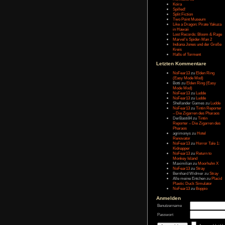
Message:
Letzten Eintr
Talk Hunt
The Slor
The Alter
Havendo
Last Epo
The Last 
Remaste
Koira
Spilled!
Split Fict
Two Poi
Like a Dr
in Hawai
Lost Rec
Marvel’s
Indiana 
Kreis
Halls of 
Letzten Kom
NoFear1
(Easy M
Botti
zu
E
Mode Mo
NoFear1
NoFear1
Shelland
NoFear1
– Die Zi