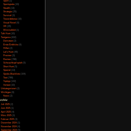
Online
(3)
 hört man ein paar
Porno
(10)
tlichen Soundeffekte
Puzzle
(31)
Rennspiele
(38)
Rogue-Like
(13)
Rollenspiel
(111)
Rätsel
(27)
Sandbox
(8)
gen ist, ist nicht sehr
Shooter
(31)
 verhält sich aber wie
Simulation
(115)
 sind nicht vernünftig
Souls Like
(3)
Sport
(1)
 sondern was aufheben
Sportspiele
(10)
t man so dann nur mit
Stealth
(13)
drunter durch möchte.
Strategie
(25)
n man diese benutzt
Survival
(3)
st die Steuerung eher
Towerdefense
(10)
t und man mit Q und E
Visual Novel
(6)
ung ändern dienen, ist
VR
(35)
t furchtbar und macht
Wimmelbild
(1)
Talk Hunt
(10)
dazu fest vorgegeben
Testgenre
(832)
Demotest
(2)
Erste Einblicke
(6)
Hilfen
(2)
Let's Hunt
(49)
Preview
(3)
Review
(788)
Schwachkopf spielt
(5)
Short Hunt
(5)