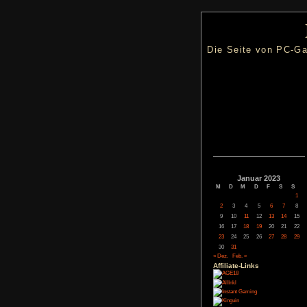
Die Seite
Janua
M
D
M
2
3
4
9
10
11
16
17
18
23
24
25
30
31
« Dez.
Feb. »