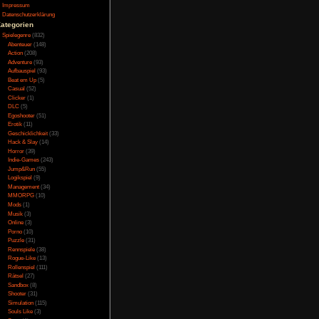
Testversion
Galerie
s das Königreich zu
Bild des Tages
chen. So bezirzt sie
Umfragenarchiv
n manipulierte sie den
Überwachungsstaat
 nahm davon Notiz und
Vorratsdatenspeicherung
 Hexe. Diese floh und
Impressum
Datenschutzerklärung
es Kind, welches jetzt
Kategorien
digen. Warum? Keine
Spielegenre
(832)
Abenteuer
(148)
Action
(208)
Adventure
(93)
Aufbauspiel
(93)
Beat em Up
(5)
chatteneffekten. Die
Casual
(52)
uren. Das Spiel sieht
Clicker
(1)
, sondern einfach nur
DLC
(5)
 selbst erlebt man aus
Egoshooter
(51)
Erotik
(11)
Geschicklichkeit
(33)
Hack & Slay
(14)
Horror
(39)
Indie-Games
(243)
rdings fehlen einige
Jump&Run
(55)
ätzliche Geschichte
Logikspiel
(9)
sind größtenteils noch
Management
(34)
MMORPG
(10)
ü. Das gilt auch fürs
Mods
(1)
etzt. Außerdem ist das
Musik
(3)
ommt. Im Hintergrund