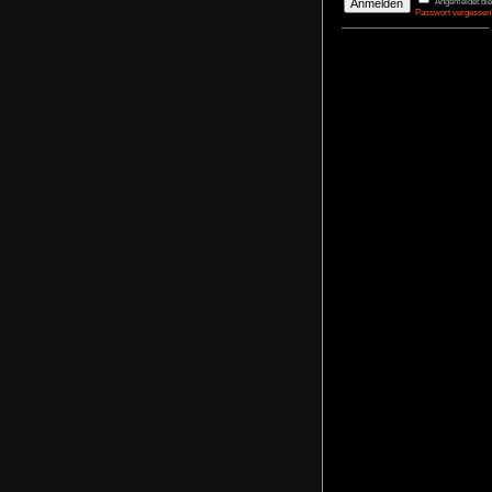
DerBasti
Reporter 
Pharaos
agrimon
Renovato
NoFear1
Kidnappe
NoFear1
Monkey I
Maximili
NoFear1
Bernhar
Alle mei
Plastic D
NoFear1
Anmelden
Benutzername
Passwort