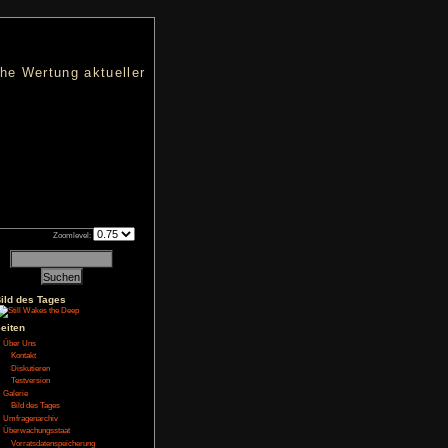
nters
d eine übersichtliche Wertung aktueller
h an qualifizierten Verkäufen.
Zoomlevel:
23
Bild des Tages
Seiten
NoFear13
Über Uns
kliste
,
Test
Kontakt
Diskutieren