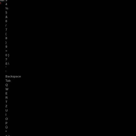
84
zu
Tintin
F6
– Die Zigarren des
F7
F8
ys
zu
Hotel
r
F9
3
zu
Horror Tale 1:
F10
r
3
zu
Return to
F11
sland
F12
an
zu
Moorhuhn X
°
3
zu
Stray
d Widmer
zu
Stray
^
ne Entchen
zu
Placid
!
uck Simulator
3
zu
Boppio
1
"
2
§
3
$
Angemeldet bleiben
Passwort vergessen?
4
%
5
&
6
/
7
(
8
)
9