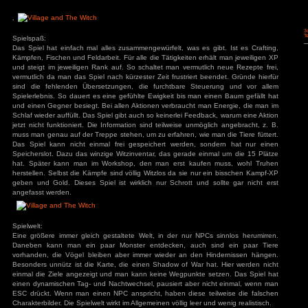
Strg
PCGH
ALT
ALT
PCGH
Prnt
Strg
Druck
Scroll Lock
Pause Break
Einfg
Pos 1
Bild
Up
Entf
Ende
Bild
Down
^
<
v
>
^
v
1
2
3