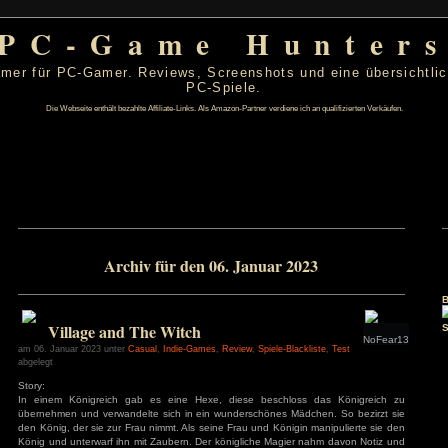
PC-Game Hu
 von PC-Gamer für PC-Gamer. Reviews, Screenshots un
PC-Spiele.
Die Webseite enthält bezahlte Affiliate-Links. Als Amazon-Partner verdiene ic
r 2023
Archiv für den 06. Januar 20
D
F
S
S
1
5
6
7
8
12
13
14
15
Village and The Witch
19
20
21
22
26
27
28
29
am 06. Januar 2023 unter
Casual
,
Indie-Games
,
Review
,
Spiele-Blac
abgelegt