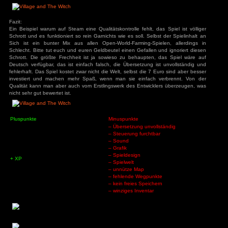
<-|->
Fahre oder Klicke auf die Taste/Button, dessen Belegung du 
‚
Spielspaß:
Das Spiel hat einfach mal alles zusammengewürfelt, was es g
Kämpfen, Fischen und Feldarbeit. Für alle die Tätigkeiten er
und steigt im jeweiligen Rank auf. So schaltet man vermutli
vermutlich da man das Spiel nach kürzester Zeit frustriert b
sind die fehlenden Übersetzungen, die furchtbare Steu
Spielerlebnis. So dauert es eine gefühlte Ewigkeit bis man e
und einen Gegner besiegt. Bei allen Aktionen verbraucht ma
Schlaf wieder auffüllt. Das Spiel gibt auch so keinerlei Feedb
jetzt nicht funktioniert. Die Information sind teilweise unmög
muss man genau auf der Treppe stehen, um zu erfahren, wie m
Das Spiel kann nicht einmal frei gespeichert werden, s
Speicherslot. Dazu das winzige Witzinventar, das gerade ei
hat. Später kann man im Workshop, den man erst kaufe
herstellen. Selbst die Kämpfe sind völlig Witzlos da sie nur
geben und Gold. Dieses Spiel ist wirklich nur Schrott und 
angefasst werden.