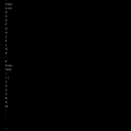
=
0 }
?
ß \
`
´
Backspace
Tab
Q
W
E
R
T
Z
U
I
O
P
Ü
*
+ ~
Caps
Lock
A
S
D
F