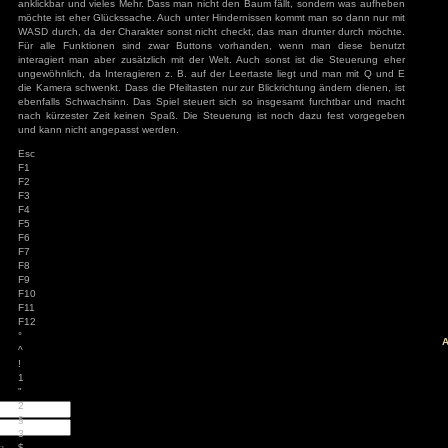
spielt eine angenehme aber eintönige Musik, daneben
passende Geräusche, wie Vögel und andere Tiere. Die res
sind sehr simple und geben ein minimales Feedback.
äge
: Diablo 4 Season 9
Steuerung:
mancer
s
Erstmal ist die Steuerung ganz typisch, allerdings alles, was Ei
ck
gut. So steuert man das Spiel größtenteils mit der Maus, das
ch: Season 2
of Us Part II
Mist. So reagiert das Inventar nicht vernünftig, die Objekte
red
anklickbar und vieles Mehr. Dass man nicht den Baum fällt,
möchte ist eher Glückssache. Auch unter Hindernissen komm
ion
WASD durch, da der Charakter sonst nicht checkt, das man 
nt Museum
Für alle Funktionen sind zwar Buttons vorhanden, wen
agon: Pirate Yakuza
i
interagiert man aber zusätzlich mit der Welt. Auch sonst i
ords: Bloom & Rage
ungewöhnlich, da Interagieren z. B. auf der Leertaste lieg
 Spider-Man 2
die Kamera schwenkt. Dass die Pfeiltasten nur zur Blickricht
Jones und der Große
ebenfalls Schwachsinn. Das Spiel steuert sich so insgesam
Torment
nach kürzester Zeit keinen Spaß. Die Steuerung ist noch 
mentare
und kann nicht angepasst werden.
3
zu
Elden Ring
Esc
ode Mod)
lden Ring (Easy
F1
d)
F2
3
zu
Ludde
F3
3
zu
Ludde
er Games
zu
Ludde
F4
3
zu
Tintin Reporter
F5
garren des Pharaos