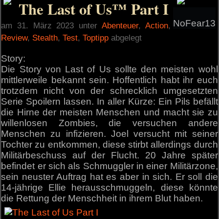
The Last of Us™ Part I
NoFear13
am 31. März 2023 unter
Abenteuer
,
Action
,
Review
,
Stealth
,
Test
,
Toptipp
abgelegt
Story:
Die Story von Last of Us sollte den meisten wohl
mittlerweile bekannt sein. Hoffentlich habt ihr euch
trotzdem nicht von der schrecklich umgesetzten
Serie Spoilern lassen. In aller Kürze: Ein Pils befällt
die Hirne der meisten Menschen und macht sie zu
willenlosen Zombies, die versuchen andere
Menschen zu infizieren. Joel versucht mit seiner
Tochter zu entkommen, diese stirbt allerdings durch
Militärbeschuss auf der Flucht. 20 Jahre später
befindet er sich als Schmuggler in einer Militärzone,
sein neuster Auftrag hat es aber in sich. Er soll die
14-jährige Ellie herausschmuggeln, diese könnte
die Rettung der Menschheit in ihrem Blut haben.