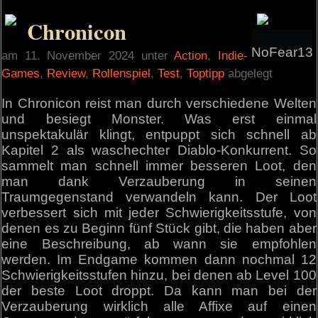
Chronicon
NoFear13
am 11. November 2024 unter
Action
,
Indie-
Games
,
Review
,
Rollenspiel
,
Test
,
Toptipp
abgelegt
In Chronicon reist man durch verschiedene Welten
und besiegt Monster. Was erst einmal
unspektakulär klingt, entpuppt sich schnell ab
Kapitel 2 als waschechter Diablo-Konkurrent. So
sammelt man schnell immer besseren Loot, den
man dank Verzauberung in seinen
Traumgegenstand verwandeln kann. Der Loot
verbessert sich mit jeder Schwierigkeitsstufe, von
denen es zu Beginn fünf Stück gibt, die haben aber
eine Beschreibung, ab wann sie empfohlen
werden. Im Endgame kommen dann nochmal 12
Schwierigkeitsstufen hinzu, bei denen ab Level 100
der beste Loot droppt. Da kann man bei der
Verzauberung wirklich alle Affixe auf einen