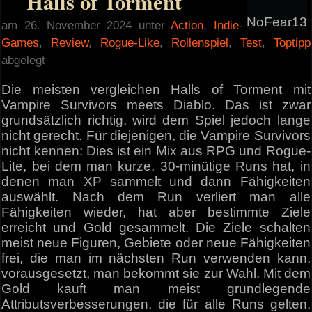
Halls of Torment
NoFear13
am 26. November 2024 unter
Action
,
Indie-
Games
,
Review
,
Rogue-Like
,
Rollenspiel
,
Test
,
Toptipp
abgelegt
Die meisten vergleichen Halls of Torment mit
Vampire Survivors meets Diablo. Das ist zwar
grundsätzlich richtig, wird dem Spiel jedoch lange
nicht gerecht. Für diejenigen, die Vampire Survivors
nicht kennen: Dies ist ein Mix aus RPG und Rogue-
Lite, bei dem man kurze, 30-minütige Runs hat, in
denen man XP sammelt und dann Fähigkeiten
auswählt. Nach dem Run verliert man alle
Fähigkeiten wieder, hat aber bestimmte Ziele
erreicht und Gold gesammelt. Die Ziele schalten
meist neue Figuren, Gebiete oder neue Fähigkeiten
frei, die man im nächsten Run verwenden kann,
vorausgesetzt, man bekommt sie zur Wahl. Mit dem
Gold kauft man meist grundlegende
Attributsverbesserungen, die für alle Runs gelten.