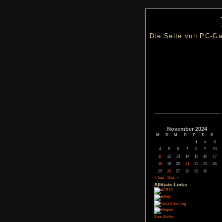
Die Seite
Novemb
M
D
M
4
5
6
11
12
13
18
19
20
25
26
27
« Sep.
Dez. »
Affiliate-
Link