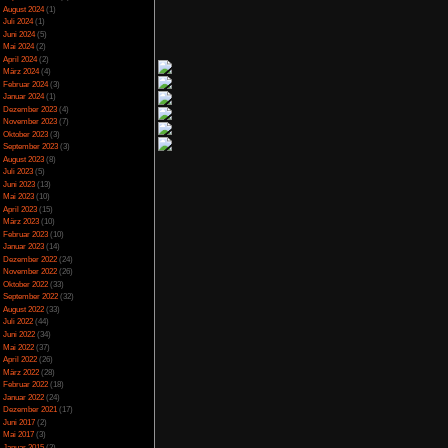
Spezial
(13)
icense
lizenziert.
Spiele-Blackliste
(104)
Test
(790)
Toptipp
(142)
Vortest
(10)
Unkategorisiert
(2)
Wichtiges
(6)
ategorie
Action
,
Indie-
News
(2)
en zu diesem Eintrag
Archiv
Der Beintrag kann
ubt.
Juli 2025
(2)
Juni 2025
(1)
April 2025
(4)
März 2025
(3)
Februar 2025
(3)
Dezember 2024
(1)
November 2024
(4)
September 2024
(5)
August 2024
(1)
nötigt)
Juli 2024
(1)
Juni 2024
(5)
usendzweihundert als
Mai 2024
(2)
April 2024
(2)
März 2024
(4)
Februar 2024
(3)
Januar 2024
(1)
Dezember 2023
(4)
November 2023
(7)
Oktober 2023
(3)
September 2023
(3)
August 2023
(8)