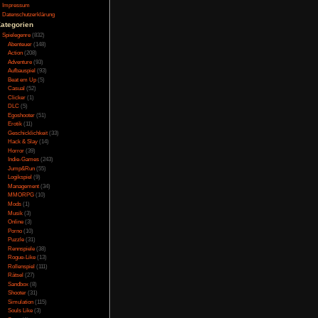
n Loot, den man dank
Testversion
 Der Loot verbessert
Galerie
 fünf Stück gibt, die
Bild des Tages
 werden. Im Endgame
Umfragenarchiv
nen ab Level 100 der
Überwachungsstaat
 alle Affixe auf einen
Vorratsdatenspeicherung
Gegenstand an seinen
Impressum
 dazu. Hier kann man
Datenschutzerklärung
an zum Beispiel die
änden kombiniert, um
Kategorien
n Eigenschaften eines
Spielegenre
(832)
nderen Gegenstand
Abenteuer
(148)
ät, kann man von den
Action
(208)
.
Adventure
(93)
Aufbauspiel
(93)
ang recht stark ist;
Beat em Up
(5)
eigern. Außerdem hat
Casual
(52)
erweitert, der einen
Clicker
(1)
n den man endlich das
DLC
(5)
Waffen, in denen man
Egoshooter
(51)
 Grind dann fast ins
Erotik
(11)
ern will und auch den
Geschicklichkeit
(33)
0 Stunden Spielzeit.
infachen Loot-Filter
Hack & Slay
(14)
rkaufen in die Stadt
Horror
(39)
l man zwar dank des
Indie-Games
(243)
unden Endgame seine
Jump&Run
(55)
k der Verzauberung
Logikspiel
(9)
e-Dungeons meistern
Management
(34)
ers, die auch meist
MMORPG
(10)
rigkeitsstufen hinzu,
Mods
(1)
e Pixelart-Grafik, die
Musik
(3)