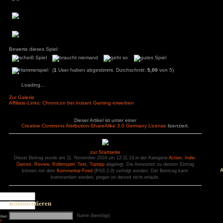
Pluspunkte
Minuspunkte
äge
+ automatische Looten
+ endloser Grind
: Diablo 4 Season 9
+ Verzauberung ohne Grenzen
mancer
– Pixelart-Grafik ni
+ Transmutation
s
ck
+ DLC erweitert das End-Game
ch: Season 2
+ endlos Master-System
of Us Part II
red
ion
nt Museum
agon: Pirate Yakuza
i
ords: Bloom & Rage
 Spider-Man 2
Jones und der Große
Torment
Bewerte dieses Spiel:
mentare
3
zu
Elden Ring
(
1
User haben abgestimmt. Durchschnitt:
5
ode Mod)
lden Ring (Easy
d)
Loading...
3
zu
Ludde
3
zu
Ludde
er Games
zu
Ludde
Zur Galerie
3
zu
Tintin Reporter
Affiliate-Links: Chronicon bei Instant Gaming erwerben
garren des Pharaos
84
zu
Tintin
– Die Zigarren des