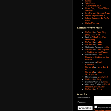
Letzten Eintr
Talk Hunt
The Slor
The Alter
Havendo
Last Epo
The Last 
Remaste
Koira
Spilled!
Split Fict
Two Poi
Like a Dr
in Hawai
Lost Rec
Marvel’s
Indiana 
Kreis
Halls of 
Letzten Kom
NoFear1
(Easy M
Botti
zu
E
Mode Mo
NoFear1
NoFear1
Shelland
NoFear1
– Die Zi
DerBasti
Reporter 