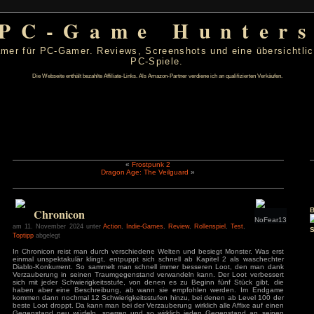
PC-Game Hu
 von PC-Gamer für PC-Gamer. Reviews, Screenshots un
PC-Spiele.
Die Webseite enthält bezahlte Affiliate-Links. Als Amazon-Partner verdiene ic
«
Frostpunk 2
Dragon Age: The Veilguard
»
er 2024
D
F
S
S
1
2
3
Chronicon
7
8
9
10
14
15
16
17
am 11. November 2024 unter
Action
,
Indie-Games
,
Review
,
Rollen
21
22
23
24
Toptipp
abgelegt
28
29
30
In Chronicon reist man durch verschiedene Welten und besi
einmal unspektakulär klingt, entpuppt sich schnell ab Kapi
s