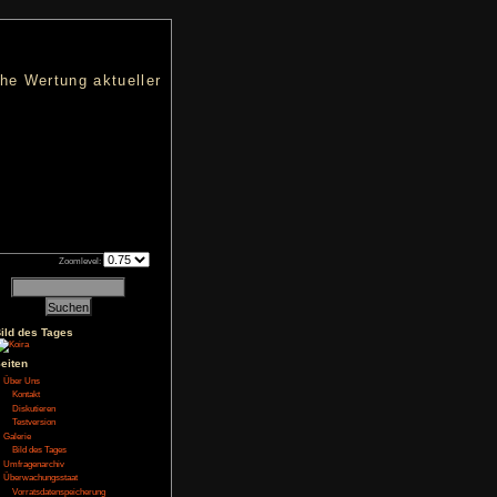
nters
d eine übersichtliche Wertung aktueller
h an qualifizierten Verkäufen.
Zoomlevel:
Bild des Tages
NoFear13
spiel
,
Test
,
Seiten
Über Uns
Kontakt
egt Monster. Was erst
Diskutieren
tel 2 als waschechter