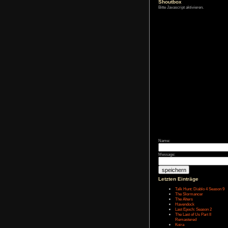
Zum Archiv
Shoutbox
Bitte Javascript akt
Name:
Message: