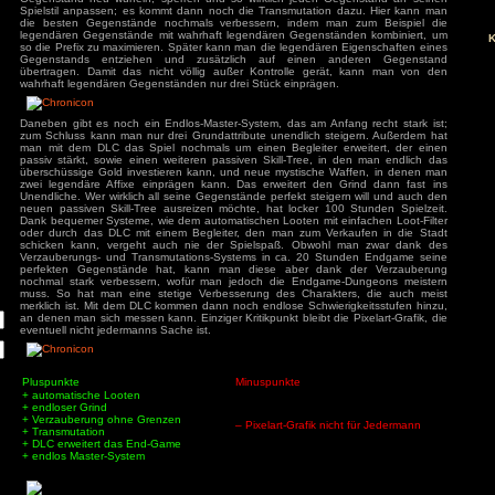
Diablo-Konkurrent. So sammelt man schnell immer bessere
Verzauberung in seinen Traumgegenstand verwandeln kann.
sich mit jeder Schwierigkeitsstufe, von denen es zu Beginn
haben aber eine Beschreibung, ab wann sie empfohlen
kommen dann nochmal 12 Schwierigkeitsstufen hinzu, bei de
beste Loot droppt. Da kann man bei der Verzauberung wirklich
Gegenstand neu würfeln, sperren und so wirklich jeden 
Spielstil anpassen; es kommt dann noch die Transmutation
ivieren.
die besten Gegenstände nochmals verbessern, indem m
legendären Gegenstände mit wahrhaft legendären Gegenst
so die Prefix zu maximieren. Später kann man die legendäre
Gegenstands entziehen und zusätzlich auf einen a
übertragen. Damit das nicht völlig außer Kontrolle ger
wahrhaft legendären Gegenständen nur drei Stück einprägen
Daneben gibt es noch ein Endlos-Master-System, das am Anf
zum Schluss kann man nur drei Grundattribute unendlich st
man mit dem DLC das Spiel nochmals um einen Begleiter 
passiv stärkt, sowie einen weiteren passiven Skill-Tree, i
überschüssige Gold investieren kann, und neue mystische 
zwei legendäre Affixe einprägen kann. Das erweitert den
Unendliche. Wer wirklich all seine Gegenstände perfekt steig
neuen passiven Skill-Tree ausreizen möchte, hat locker 10
Dank bequemer Systeme, wie dem automatischen Looten mit e
oder durch das DLC mit einem Begleiter, den man zum Ve
schicken kann, vergeht auch nie der Spielspaß. Obwoh
Verzauberungs- und Transmutations-Systems in ca. 20 St
perfekten Gegenstände hat, kann man diese aber dan
nochmal stark verbessern, wofür man jedoch die Endgam
muss. So hat man eine stetige Verbesserung des Charakt
merklich ist. Mit dem DLC kommen dann noch endlose Schwie
an denen man sich messen kann. Einziger Kritikpunkt bleibt di
eventuell nicht jedermanns Sache ist.