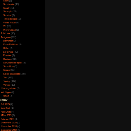
Online
(3)
Porno
(10)
Puzzle
(31)
Rennspiele
(38)
Rogue-Like
(13)
Rollenspiel
(111)
cht für Jedermann
Rätsel
(27)
Sandbox
(8)
Shooter
(31)
Simulation
(115)
Souls Like
(3)
Sport
(1)
Sportspiele
(10)
Stealth
(13)
Strategie
(25)
Survival
(3)
Towerdefense
(10)
Visual Novel
(6)
VR
(35)
Wimmelbild
(1)
Talk Hunt
(10)
Testgenre
(832)
Demotest
(2)
,00
von 5)
Erste Einblicke
(6)
Hilfen
(2)
Let's Hunt
(49)
Preview
(3)
Review
(788)
Schwachkopf spielt
(5)
Short Hunt
(5)