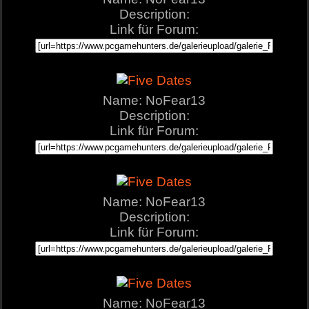
Description:
Link für Forum:
Name: NoFear13
Description:
Link für Forum:
Name: NoFear13
Description:
Link für Forum:
Name: NoFear13