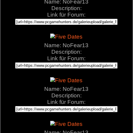
Name: NoFear13
Description:
Link für Forum:
Name: NoFear13
Description:
Link für Forum:
Name: NoFear13
Description:
Link für Forum:
Name: NoFear13