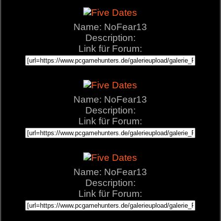
Name: NoFear13
Description:
Link für Forum:
Name: NoFear13
Description:
Link für Forum:
Name: NoFear13
Description:
Link für Forum: