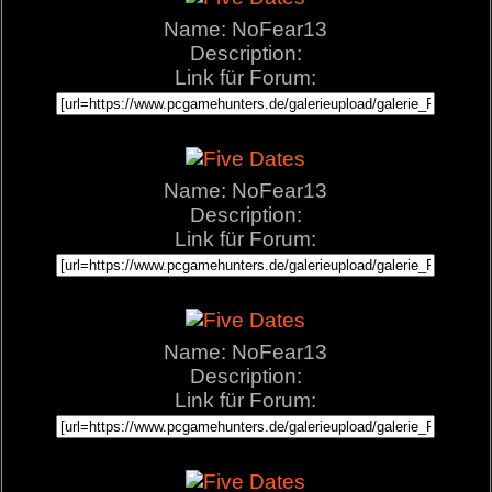
Name: NoFear13
Description:
Link für Forum:
Name: NoFear13
Description:
Link für Forum:
Name: NoFear13
Description:
Link für Forum: