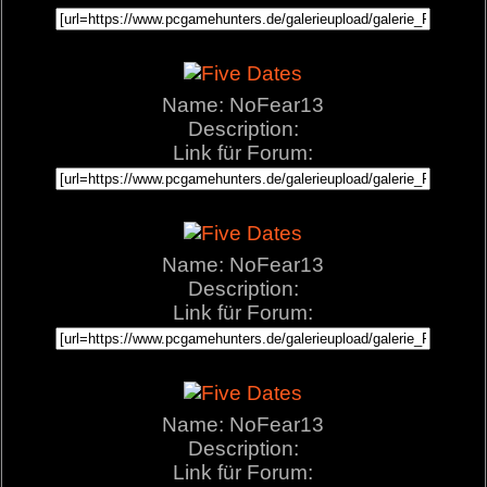
Name: NoFear13
Description:
Link für Forum:
Name: NoFear13
Description:
Link für Forum:
Name: NoFear13
Description:
Link für Forum: