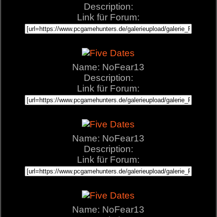
Description:
Link für Forum:
Name: NoFear13
Description:
Link für Forum:
Name: NoFear13
Description:
Link für Forum:
Name: NoFear13