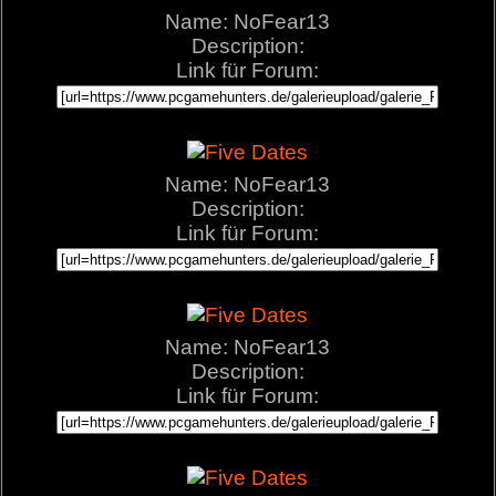
Name: NoFear13
Description:
Link für Forum:
Name: NoFear13
Description:
Link für Forum:
Name: NoFear13
Description:
Link für Forum: