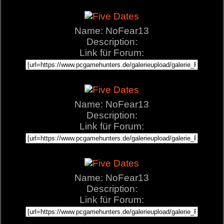
Name: NoFear13
Description:
Link für Forum:
Name: NoFear13
Description:
Link für Forum:
Name: NoFear13
Description:
Link für Forum: