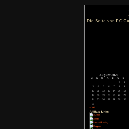
Die Seite
Augus
M
D
M
3
4
5
10
11
12
17
18
19
24
25
26
31
« Juli