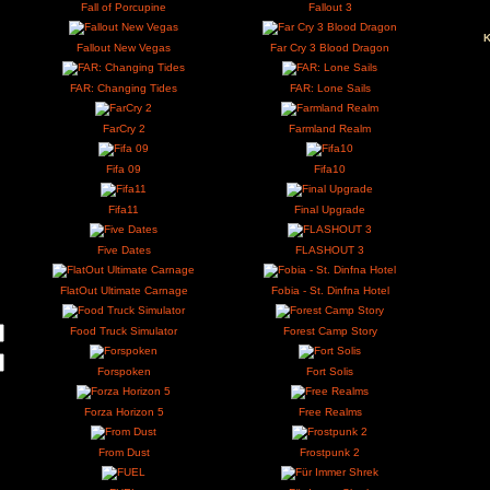
Fable Anniversary
Fabl
s
Factory Town Idle
FAKEFAC
Fall of Porcupine
Fallo
ivieren.
Fallout New Vegas
Far Cry 3 B
FAR: Changing Tides
FAR: Lon
FarCry 2
Farmlan
Fifa 09
Fif
Fifa11
Final U
Five Dates
FLASH
FlatOut Ultimate Carnage
Fobia - St. 
Food Truck Simulator
Forest Ca