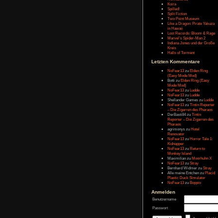
Message:
Letzten Eintr
Talk Hunt
The Slor
The Alter
Havendo
Last Epo
The Last 
Remaste
Koira
Spilled!
Split Fict
Two Poi
Like a Dr
in Hawai
Lost Rec
Marvel’s
Indiana 
Kreis
Halls of 
Letzten Kom
NoFear1
(Easy M
Botti
zu
E
Mode Mo
NoFear1
NoFear1
Shelland
NoFear1
– Die Zi