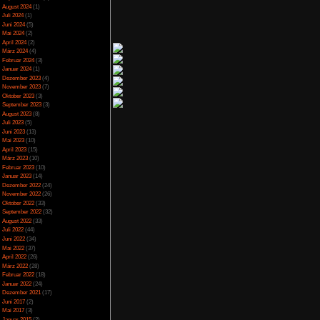
Spezial
(13)
Spiele-Blackliste
(104)
Test
(790)
Toptipp
(142)
Vortest
(10)
Unkategorisiert
(2)
Wichtiges
(6)
News
(2)
Archiv
Juli 2025
(2)
Juni 2025
(1)
April 2025
(4)
März 2025
(3)
Februar 2025
(3)
Dezember 2024
(1)
November 2024
(4)
September 2024
(5)
August 2024
(1)
Juli 2024
(1)
Juni 2024
(5)
Mai 2024
(2)
April 2024
(2)
März 2024
(4)
Februar 2024
(3)
Januar 2024
(1)
Dezember 2023
(4)
November 2023
(7)
Oktober 2023
(3)
September 2023
(3)
August 2023
(8)