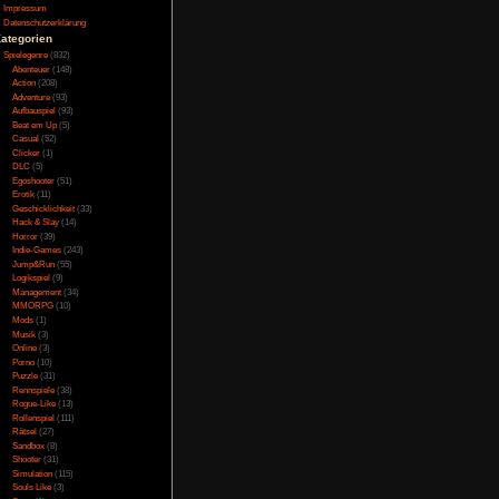
edom
Testversion
Galerie
Bild des Tages
TORY CM
Umfragenarchiv
Überwachungsstaat
Vorratsdatenspeicherung
ut 3
Impressum
Datenschutzerklärung
Kategorien
lood Dragon
Spielegenre
(832)
Abenteuer
(148)
Action
(208)
e Sails
Adventure
(93)
Aufbauspiel
(93)
Beat em Up
(5)
d Realm
Casual
(52)
Clicker
(1)
DLC
(5)
a10
Egoshooter
(51)
Erotik
(11)
Geschicklichkeit
(33)
pgrade
Hack & Slay
(14)
Horror
(39)
Indie-Games
(243)
OUT 3
Jump&Run
(55)
Logikspiel
(9)
Management
(34)
Dinfna Hotel
MMORPG
(10)
Mods
(1)
Musik
(3)
mp Story