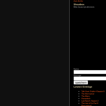
Affiliate-
Link
Zum Archiv
Shoutbox
Bitte Javascript akt
Name: