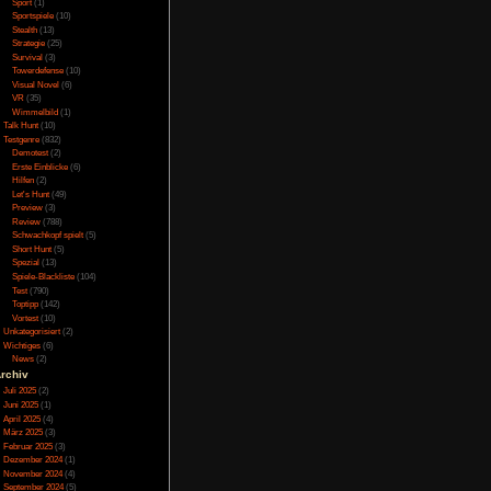
Online
(3)
Porno
(10)
Puzzle
(31)
Solis
Rennspiele
(38)
Rogue-Like
(13)
Rollenspiel
(111)
ealms
Rätsel
(27)
Sandbox
(8)
Shooter
(31)
unk 2
Simulation
(115)
Souls Like
(3)
Sport
(1)
r Shrek
Sportspiele
(10)
Stealth
(13)
Strategie
(25)
Survival
(3)
Towerdefense
(10)
Visual Novel
(6)
VR
(35)
Wimmelbild
(1)
Talk Hunt
(10)
Testgenre
(832)
Demotest
(2)
Erste Einblicke
(6)
Hilfen
(2)
Let's Hunt
(49)
Preview
(3)
Review
(788)
Schwachkopf spielt
(5)
Short Hunt
(5)