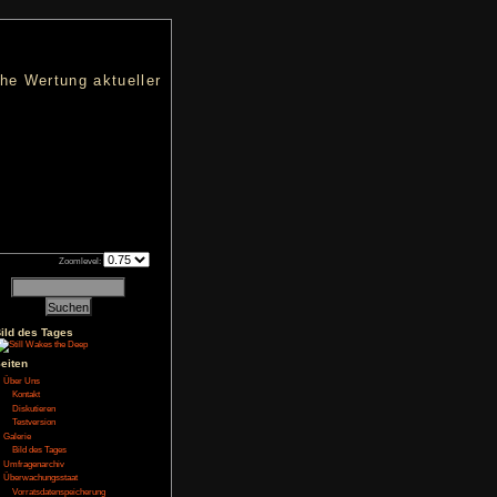
nters
d eine übersichtliche Wertung aktueller
h an qualifizierten Verkäufen.
Zoomlevel:
X
|
Y
|
Z
Bild des Tages
Seiten
Über Uns
e 3
Kontakt
Diskutieren