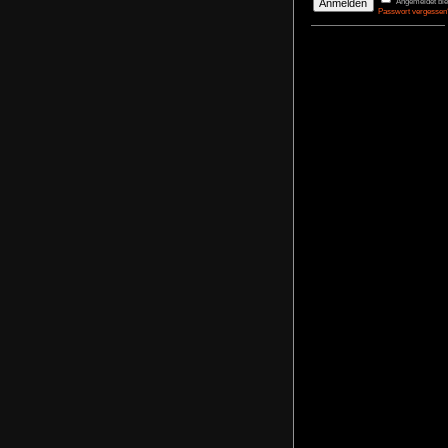
DerBasti
Reporter 
Pharaos
agrimon
Renovato
NoFear1
Kidnappe
NoFear1
Monkey I
Maximili
NoFear1
Bernhar
Alle mei
Plastic D
NoFear1
Anmelden
Benutzername
Passwort