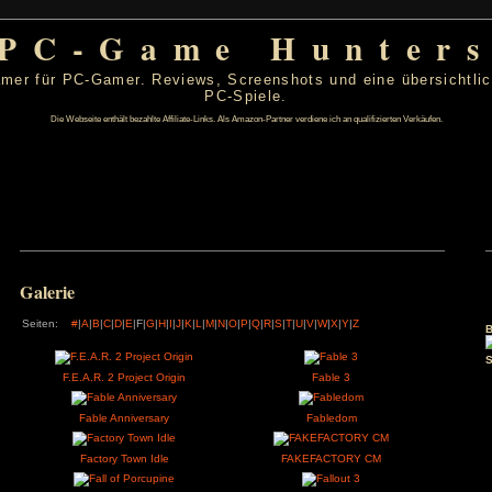
PC-Game Hu
 von PC-Gamer für PC-Gamer. Reviews, Screenshots un
PC-Spiele.
Die Webseite enthält bezahlte Affiliate-Links. Als Amazon-Partner verdiene ic
t 2026
Galerie
D
F
S
S
1
2
Seiten:
#
|
A
|
B
|
C
|
D
|
E
|F|
G
|
H
|
I
|
J
|
K
|
L
|
M
|
N
|
O
|
P
|
Q
|
R
|
S
|
T
|
U
|
V
|
W
|
6
7
8
9
13
14
15
16
20
21
22
23
F.E.A.R. 2 Project Origin
Fabl
27
28
29
30