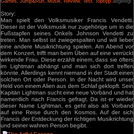
Games
,
Jump&Run
,
Musik
,
Review
,
Test
,
Toptipp
abgelegt
Story:
Man spielt den Volksmusiker Francis Vendetti.
Dieser ist der Volksmusik nur zugehörige um in die
Fußstapfen seines Onkels Johnson Vendetti zu
treten. Man selbst ist zwiegespalten und will lieber
eine andere Musikrichtung spielen. Am Abend vor
dem Konzert, trifft man beim Üben auf eine verrückt
wirkende Frau. Diese erzählt einem, dass sie öfters
im Lightman abhängt und man sich dort treffen
könnte. Allerdings kennt niemand in der Stadt einen
solchen Ort oder Person. In der Nacht wird unser
Held von einem Alien aus dem Schlaf geklopft. Sein
Kapitän Lightman sucht eine neue Vorbänd und hat
namentlich nach Francis gefragt. Da ist er wieder
dieser Name Lightman, es geht also als Vorband
auf eine Reise durch den Kosmos. Auf der sich
Francis der Entdeckung der richtigen Musikrichtung
und seiner wahren Person begibt.