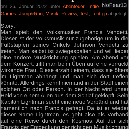
NoFear13
am 26. Januar 2022 unter
Abenteuer
,
Indie-
Games
,
Jump&Run
,
Musik
,
Review
,
Test
,
Toptipp
abgelegt
Story:
Man spielt den Volksmusiker Francis Vendetti.
Dieser ist der Volksmusik nur zugehörige um in die
Fußstapfen seines Onkels Johnson Vendetti zu
treten. Man selbst ist zwiegespalten und will lieber
eine andere Musikrichtung spielen. Am Abend vor
dem Konzert, trifft man beim Üben auf eine verrückt
wirkende Frau. Diese erzählt einem, dass sie öfters
im Lightman abhängt und man sich dort treffen
könnte. Allerdings kennt niemand in der Stadt einen
solchen Ort oder Person. In der Nacht wird unser
Held von einem Alien aus dem Schlaf geklopft. Sein
Kapitän Lightman sucht eine neue Vorbänd und hat
namentlich nach Francis gefragt. Da ist er wieder
dieser Name Lightman, es geht also als Vorband
auf eine Reise durch den Kosmos. Auf der sich
Francis der Entdeckung der richtigen Musikrichtung