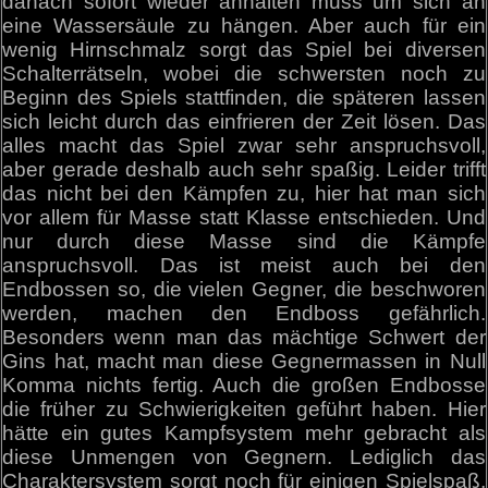
danach sofort wieder anhalten muss um sich an
eine Wassersäule zu hängen. Aber auch für ein
wenig Hirnschmalz sorgt das Spiel bei diversen
Schalterrätseln, wobei die schwersten noch zu
Beginn des Spiels stattfinden, die späteren lassen
sich leicht durch das einfrieren der Zeit lösen. Das
alles macht das Spiel zwar sehr anspruchsvoll,
aber gerade deshalb auch sehr spaßig. Leider trifft
das nicht bei den Kämpfen zu, hier hat man sich
vor allem für Masse statt Klasse entschieden. Und
nur durch diese Masse sind die Kämpfe
anspruchsvoll. Das ist meist auch bei den
Endbossen so, die vielen Gegner, die beschworen
werden, machen den Endboss gefährlich.
Besonders wenn man das mächtige Schwert der
Gins hat, macht man diese Gegnermassen in Null
Komma nichts fertig. Auch die großen Endbosse
die früher zu Schwierigkeiten geführt haben. Hier
hätte ein gutes Kampfsystem mehr gebracht als
diese Unmengen von Gegnern. Lediglich das
Charaktersystem sorgt noch für einigen Spielspaß,