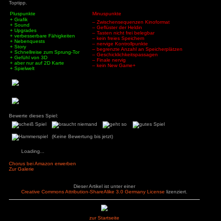
Spielwelt:
Das Spiel bietet eine Open-World die sich nach und 
Kartenabschnitte erweitert. Alte und neue Kartenabschnitte
Sprung-Tore erreichen, die auch als Schnellreise-Position di
recht abwechslungsreich, besonders die Eis-Welt ist was g
wirken sich neue Waffen auf das Aussehen des Raumschif
noch mehr Spaß macht neue Waffen auszurüsten. Ein weiter
tolle Gefühl von drei Dimensionen, obwohl das Spiel auf eine
hat den Vorteil, dass man sich zum einen besser auf der Kar
zum anderen das Schiff nach einer Zeit automatisch wie
Position im Raum dreht. So wird man nie von der Spielwelt ü
sich in hektischen Situation schnell wieder zurecht. Die
lebendig überall fliegen Raumschiffe durch die Gegend un
jemand um Hilfe.
Fazit:
Chorus ist ein Muss für alle Actionfans da draußen, die
Raumschiff-Geballer mit dem ein oder anderen Kniff haben. B
Passagen bietet das Spiel trotzdem genug Abwechslung um
Stunde mit jeder Menge Spielspaß zu versorgen. Von unsere
Toptipp.
Pluspunkte
Minuspunkte
+ Grafik
– Zwischensequenzen Ki
+ Sound
– Geflüster der Heldin
+ Upgrades
– Tasten nicht frei belegb
+ verbesserbare Fähigkeiten
– kein freies Speichern
+ Nebenquests
– nervige Kontrollpunkte