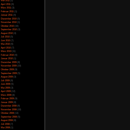
peicherplätzen
April 2014
(2)
agen
März 2014
(1)
Februar 2014
(1)
Januar 2014
(4)
Dezember 2013
(5)
November 2013
(1)
Oktober 2013
(6)
September 2013
(11)
August 2013
(4)
Juli 2013
(3)
Juni 2013
(5)
Mai 2013
(5)
April 2013
(3)
Oktober 2012
(1)
August 2012
(1)
Juli 2012
(2)
Juni 2012
(2)
Mai 2012
(2)
April 2012
(1)
März 2012
(1)
Januar 2012
(7)
Dezember 2011
(5)
November 2011
(3)
Oktober 2011
(4)
icense
lizenziert.
September 2011
(2)
August 2011
(1)
Juli 2011
(1)
Juni 2011
(6)
Mai 2011
(2)
r Kategorie
Action
,
April 2011
(6)