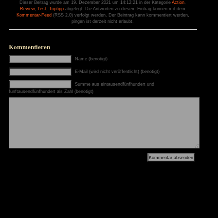
+ Story
– begrenzte Anzahl an S
+ Schnellreise zum Sprung-Tor
– Geschicklichkeitspass
+ Gefühl von 3D
– Finale nervig
+ aber nur auf 2D Karte
– kein New Game+
+ Spielwelt
Bewerte dieses Spiel:
(Keine Bewertung bis jetzt)
Loading...
Chorus bei Amazon erwerben
Zur Galerie
Dieser Artikel ist unter einer
Creative Commons Attribution-ShareAlike 3.0 Germany L
zur Startseite
Dieser Beitrag wurde am 19. Dezember 2021 um 14:12:21 in de