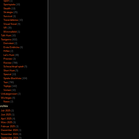
Online
(3)
fach nur nervig ASMR-
Porno
(10)
im Finale absichtlich
 trägt kein Stück zur
Puzzle
(31)
Rennspiele
(38)
Rogue-Like
(13)
Rollenspiel
(111)
Rätsel
(27)
Sandbox
(8)
Shooter
(31)
Simulation
(115)
tatur. Das Raumschiff
Souls Like
(3)
mt man eindrucksvolle
Sport
(1)
lich um Geschossen
Sportspiele
(10)
r auch Driftmanöver.
t E die Ziele zeigen
Stealth
(13)
chen Symbol markiert
Strategie
(25)
ch nicht frei belegbar
Survival
(3)
sowohl bei Maus und
Towerdefense
(10)
Visual Novel
(6)
VR
(35)
Wimmelbild
(1)
Talk Hunt
(10)
Testgenre
(832)
Demotest
(2)
Erste Einblicke
(6)
wählen, außerdem ob
wierigkeitsgrad ist
Hilfen
(2)
cht frustrierend. Den
Let's Hunt
(49)
schlachten. Das Ganze
Preview
(3)
aumschiff ohne Handel
Review
(788)
lert, überhitzen die
Schwachkopf spielt
(5)
rst wieder Aufladen.
Short Hunt
(5)
en alle Gegner eine