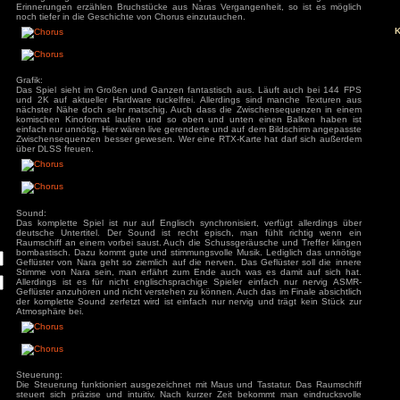
versteckt ihr lebendes Zirkelraumschiff Forsaken für si
allerdings versprach sie nur kurz weg zu sein, allerdings kon
mehr ertragen ohne von ihrer Tat geplagt zu sein. Als 
Visionen einer dunklen Zukunft hat, benötigt Nara Forsa
vernichten. Forsaken schließt sich allerdings nur widerw
zurückgelassen und nicht mehr benötigt fühlt. Abse
Hintergrundgeschichte verstecken sich im Spiel immer wiede
Erinnerungen erzählen Bruchstücke aus Naras Vergangenhei
ivieren.
noch tiefer in die Geschichte von Chorus einzutauchen.
Grafik:
Das Spiel sieht im Großen und Ganzen fantastisch aus. Lä
und 2K auf aktueller Hardware ruckelfrei. Allerdings sind
nächster Nähe doch sehr matschig. Auch dass die Zwisch
komischen Kinoformat laufen und so oben und unten ein
einfach nur unnötig. Hier wären live gerenderte und auf dem 
Zwischensequenzen besser gewesen. Wer eine RTX-Karte ha
über DLSS freuen.
Sound:
Das komplette Spiel ist nur auf Englisch synchronisiert, ve
deutsche Untertitel. Der Sound ist recht episch, man fü
Raumschiff an einem vorbei saust. Auch die Schussgeräusch
bombastisch. Dazu kommt gute und stimmungsvolle Musik. Le
Geflüster von Nara geht so ziemlich auf die nerven. Das Gefl
Stimme von Nara sein, man erfährt zum Ende auch was es