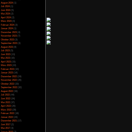
Spezial
(13)
ilt sich nach einiger
eben erfrischt sich
Spiele-Blackliste
(104)
hrend des Kampfes
Test
(790)
en. Die Gegner haben
Toptipp
(142)
e Verhaltensweisen.
Vortest
(10)
piel optionale und
Unkategorisiert
(2)
en oftmals bessere
Wichtiges
(6)
en und Upgrades und
News
(2)
Haupt- als auch die
mit einer stärkeren
Archiv
tzungsmissionen und
Juli 2025
(2)
h Entdecker belohnt,
Juni 2025
(1)
redits oder Upgrades
April 2025
(4)
 Raumstationen neue
März 2025
(3)
es kaufen. Ein tolles
essert. So werden die
Februar 2025
(3)
er man nimmt weniger
Dezember 2024
(1)
ine bestimmte Anzahl
November 2024
(4)
haltet man außerdem
September 2024
(5)
sich die Gegner noch
August 2024
(1)
cheiden ob man einen
Juli 2024
(1)
ben aber keine große
Juni 2024
(5)
uspunkt, sind die
el bewältigen muss.
Mai 2024
(2)
die doch recht nervig
April 2024
(2)
r unnötig und nervig,
März 2024
(4)
 Finale hin wirkt das
Februar 2024
(3)
mt. Schade ist auch,
Januar 2024
(1)
ibt, wo man dann mal
Dezember 2023
(4)
boten.
November 2023
(7)
Oktober 2023
(3)
September 2023
(3)
August 2023
(8)