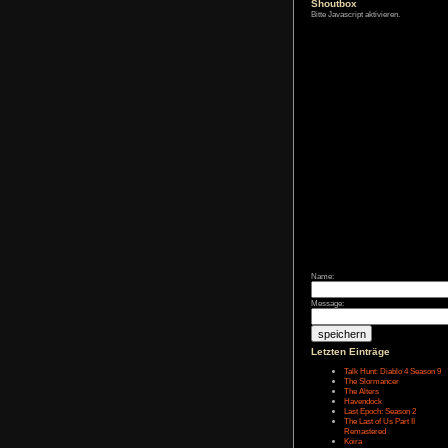
Zum Archiv
Shoutbox
Bitte Javascript akt
Name:
Message: