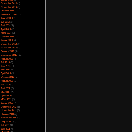
Juli 2023
(5)
Juni 2023
(13)
nach durch weitere
Mai 2023
(10)
 lassen sich über die
April 2023
(15)
enen. Die Gebiete sind
März 2023
(10)
anz anderes. Außerdem
Februar 2023
(10)
fes aus, wodurch es
Januar 2023
(14)
er Pluspunkt ist das
Dezember 2022
(24)
r 2D Karte spielt. Das
te zurecht findet und
November 2022
(26)
der auf die passende
Oktober 2022
(33)
berfordert und findet
September 2022
(32)
 Welt wirkt außerdem
August 2022
(33)
d hier und da bittet
Juli 2022
(44)
Juni 2022
(34)
Mai 2022
(37)
April 2022
(26)
März 2022
(28)
Februar 2022
(18)
Januar 2022
(24)
 mal wieder Lust auf
Dezember 2021
(17)
is auf einige nervige
Juni 2017
(2)
 den Spieler 15 – 20
Mai 2017
(3)
r Seite ein absoluter
Januar 2015
(2)
Dezember 2014
(1)
November 2014
(1)
Oktober 2014
(1)
noformat
September 2014
(1)
August 2014
(1)
ar
Juli 2014
(1)
Juni 2014
(2)