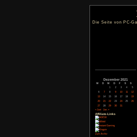
Die Seite
Dezemb
M
D
M
1
6
7
8
13
14
15
20
21
22
27
28
29
« Juni
Jan. »
Affiliate-
Link