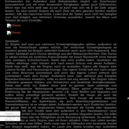
Allerdings ist es für nicht englischsprachige Spieler ein
Geflüster anzuhören und nicht verstehen zu können. Auch das 
der komplette Sound zerfetzt wird ist einfach nur nervig und
Atmosphäre bei.
äge
: Diablo 4 Season 9
mancer
s
ck
ch: Season 2
Steuerung:
of Us Part II
Die Steuerung funktioniert ausgezeichnet mit Maus und Tas
red
steuert sich präzise und intuitiv. Nach kurzer Zeit bekom
Kehrtwenden hin. Außerdem sind Seitwärtsrollen mög
ion
auszuweichen und mit einer bestimmten Fähigkeiten späte
nt Museum
Wenn man mal nicht weiß was zu tun ist kann man sich mi
agon: Pirate Yakuza
lassen. Da aber sowohl Gegner als auch Ziele mit dem glei
i
werden, hilft das manchmal nichts. Leider sind die Tasten au
ords: Bloom & Rage
man darf lediglich aus mehreren Schemas auswählen, 
 Spider-Man 2
Tastatur als auch Controller.
Jones und der Große
Torment
mentare
3
zu
Elden Ring
ode Mod)
Spielspaß:
lden Ring (Easy
Zu Beginn darf man aus mehreren Schwierigkeitsgraden 
d)
man mit Perma-Death spielen möchte. Der einfachste Sch
3
zu
Ludde
trotzdem gerade bei Bossen ordentlich fordernd, wenn auch ni
3
zu
Ludde
großen Spielspaß zieht Chorus allerdings aus den Weltraum
er Games
zu
Ludde
ist wieder einmal ein herrliches Action-Geballer mit einem R
3
zu
Tintin Reporter
oder sonstigen Schnickschnack. Damit man nicht endlos bal
garren des Pharaos
Waffen allerdings, oder müssen sich nach einem Schuss e
84
zu
Tintin
Damit man weiß, was die Gegner noch so aushalten, hab
– Die Zigarren des