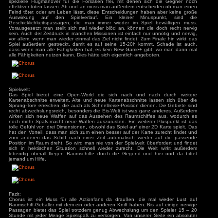
Lebens-/Schild- und Panzerungs-Anzeige. Das eigene Schild he
ys
zu
Hotel
Zeit ohne Beschuss automatisch und auch das eigene L
r
automatisch nach dem Kampf. Außerdem kann man wä
3
zu
Horror Tale 1:
Reparatur-Drohnen einsetzen, sollte es doch mal eng werd
r
außerdem gewissen Stärken und Schwächen und bestimmt
3
zu
Return to
Damit man nicht nur Ballern muss sind im ganzen S
sland
abwechslungsreiche Nebenquests verfügbar. Diese geb
an
zu
Moorhuhn X
Belohnung wie die Hauptquests, darunter z.B. neue Waff
3
zu
Stray
sollten daher unbedingt gemacht werden. Sowohl die 
d Widmer
zu
Stray
Nebenquests sind sehr abwechslungsreich. Vom Kampf 
ne Entchen
zu
Placid
uck Simulator
Raumschiffklasse, der Spirit-Klasse, als auch Beschü
3
zu
Boppio
Sammelmissionen ist so einiges dabei. Außerdem werden auc
die ganze Welt ist mit vergessenen Kisten übersäht die C
beinhalten. Mit den Credits lässt sich außerdem in den
Waffen und Schild- bzw. Hüllenupgrades, sowie andere Upgrad
Feature ist, dass man die Fähigkeiten durch Benutzung verb
Waffen stärker je mehr Gegner man mit ihnen abballert. Od
Schaden, wenn man Driftet. Dafür muss man im Driftmodus e
Angemeldet bleiben
von Gegner abgeballert haben. Im Laufe des Spiels sc
Passwort vergessen?
spezielle Flugmanöver für die Forsaken frei, mit denen 
effektiver töten lassen. Ab und an muss man außerdem ents
Feind tötet oder am Leben lässt, diese Entscheidungen ha
Auswirkung auf den Spielverlauf. Ein kleiner Min
Geschicklichkeitspassagen, die man immer wieder im Spi
Vorausgesetzt man stellt sich mal wieder blöd an, können 
sein. Auch der Zeitdruck in manchen Missionen ist einfach nu
vor allem, wenn man wieder einmal das Ziel nicht findet. Zum
Spiel außerdem gestreckt, damit es auf seine 15-20h kom
dass wenn man alle Fähigkeiten hat, es kein New Game+ g
alle Fähigkeiten nutzen kann. Dies hätte sich eigentlich ange