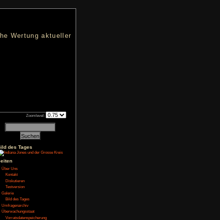
nters
d eine übersichtliche Wertung aktueller
h an qualifizierten Verkäufen.
t
Zoomlevel:
Bild des Tages
NoFear13
Seiten
Über Uns
Kontakt
uf Befehl der Ältesten
t sie den Zirkel und
Diskutieren