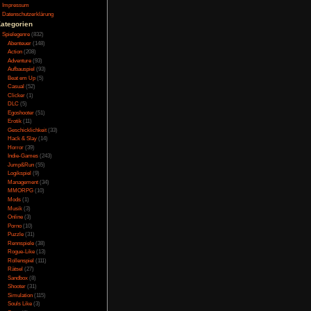
eben Jahre. Forsaken
Testversion
nte sie Forsaken nicht
Galerie
sie eines Tages aber
Bild des Tages
ken um den Zirkel zu
Umfragenarchiv
illig an, da er sich
Überwachungsstaat
its von der großen
Vorratsdatenspeicherung
r Erinnerungen. Diese
t, so ist es möglich
Impressum
Datenschutzerklärung
Kategorien
Spielegenre
(832)
Abenteuer
(148)
Action
(208)
Adventure
(93)
Aufbauspiel
(93)
uft auch bei 144 FPS
 manche Texturen aus
Beat em Up
(5)
ensequenzen in einem
Casual
(52)
en Balken haben ist
Clicker
(1)
Bildschirm angepasste
DLC
(5)
t darf sich außerdem
Egoshooter
(51)
Erotik
(11)
Geschicklichkeit
(33)
Hack & Slay
(14)
Horror
(39)
Indie-Games
(243)
Jump&Run
(55)
rfügt allerdings über
Logikspiel
(9)
hlt richtig wenn ein
Management
(34)
e und Treffer klingen
MMORPG
(10)
diglich das unnötige
Mods
(1)
üster soll die innere
Musik
(3)
 damit auf sich hat.