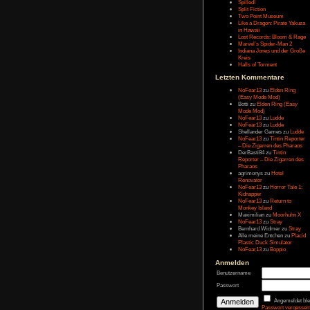
Letzten Eintr
Talk Hunt
The Slor
The Alter
Havendo
Last Epo
The Last 
Remaste
Koira
Spilled!
Split Fict
Two Poi
Like a Dr
in Hawai
Lost Rec
Marvel’s
Indiana 
Kreis
Halls of 
Letzten Kom
NoFear1
(Easy M
Botti
zu
E
Mode Mo
NoFear1
NoFear1
Shelland
NoFear1
– Die Zi
DerBasti
Reporter 