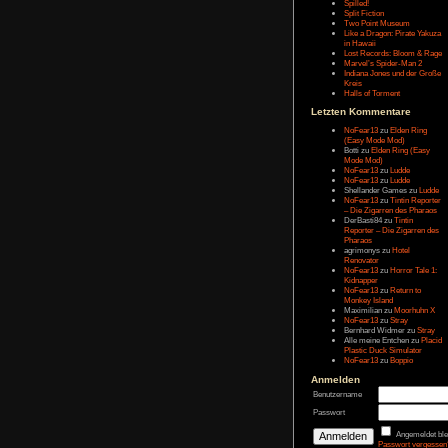
Letzten Eintr
Talk Hunt
The Slor
The Alter
Havendo
Last Epo
The Last 
Remaste
Koira
Spilled!
Split Fict
Two Poi
Like a Dr
in Hawai
Lost Rec
Marvel’s
Indiana 
Kreis
Halls of 
Letzten Kom
NoFear1
(Easy M
Botti
zu
E
Mode Mo
NoFear1
NoFear1
Shelland
NoFear1
– Die Zi
DerBasti
Reporter 