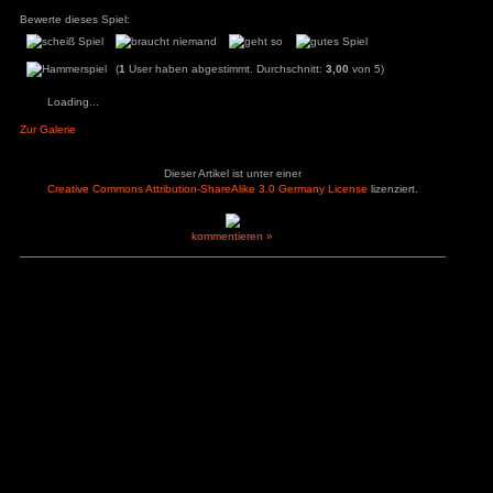
Mal schauen was sich der Entwickler noch während des Ea
ys
zu
Hotel
lässt. Für alle die mal ihren Gott-Komplex ausleben wollen 
r
einem fehlenden Ziel stören, ist es auf jeden Fall einen Bli
3
zu
Horror Tale 1:
wirklich 17 Euro ausgeben möchte bleibt jedem selbst überlas
r
3
zu
Return to
angemessener. Im nächsten Sale könnte man aber zugreifen.
sland
an
zu
Moorhuhn X
Pluspunkte
Minuspunkte
3
zu
Stray
d Widmer
zu
Stray
+ Götter Simulation
– Sound
ne Entchen
zu
Placid
+ Spielwelt
– Achievements Ge
uck Simulator
3
zu
Boppio
+ charmante Pixelgrafik
– keine Aufgaben
Angemeldet bleiben
Passwort vergessen?
Bewerte dieses Spiel:
(
1
User haben abgestimmt. Durchschnitt:
3
Loading...
Zur Galerie
Dieser Artikel ist unter einer