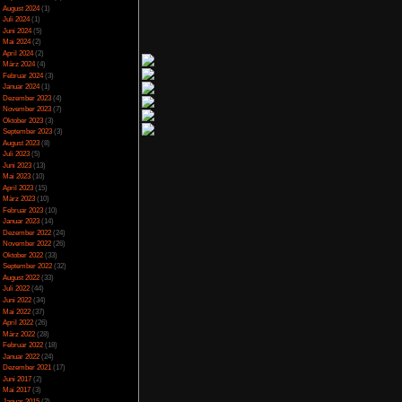
rly-Access einfallen
Spezial
(13)
und die sich nicht an
Spiele-Blackliste
(104)
Test
(790)
ck wert. Ob man dafür
Toptipp
(142)
sen, ich fände 5 Euro
Vortest
(10)
Unkategorisiert
(2)
Wichtiges
(6)
News
(2)
Archiv
heim
Juli 2025
(2)
Juni 2025
(1)
April 2025
(4)
März 2025
(3)
Februar 2025
(3)
Dezember 2024
(1)
November 2024
(4)
September 2024
(5)
August 2024
(1)
Juli 2024
(1)
Juni 2024
(5)
Mai 2024
(2)
April 2024
(2)
,00
von 5)
März 2024
(4)
Februar 2024
(3)
Januar 2024
(1)
Dezember 2023
(4)
November 2023
(7)
Oktober 2023
(3)
September 2023
(3)
August 2023
(8)