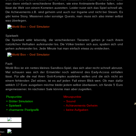
automatisch Tiere spornen, und vieles mehr. Danach 
bevölkern. Schnell bauen sich die verschiedenen Völker, 
Orks, etc. kleine Städte. Dort erforschen weitere Technol
Felder, Schiffsbau. Haben sie dann erstmal den Schiffsbau e
äge
anderen Inseln und weiten sich dort aus. Je nach Regel
: Diablo 4 Season 9
Bewohner in andere Fraktionen zusammen und führen g
mancer
Schon alleine dieses Gewusel macht unheimlich Spaß zu 
s
ck
aber ja kein Gott würde man nicht alles wieder einrei
ch: Season 2
geschaffen hat. So kann man einfache Katastrophen auf die
of Us Part II
red
Stürme deren Blitzschläge die Welt brennen lassen. Aber m
Drachen und andere Wesen auf die Welt loslassen. In letz
man dann einfach verschiedene Bomben, wie eine Antimateri
ion
nt Museum
lässt die Welt von einem Kometen ausrotten. Leider nutzt sich
agon: Pirate Yakuza
Die Achievements z.B. sind geheim und auch nur Ingame und
i
ords: Bloom & Rage
gibt keine Story, Missionen oder sonstige Quests, man muss s
 Spider-Man 2
was überlegen.
Jones und der Große
Torment
mentare
Spielwelt:
3
zu
Elden Ring
Die Spielwelt wirkt lebendig, die verschiedenen Tierarten
ode Mod)
natürlichen Verhalten aufeinander los. Die Völker breiten sich
lden Ring (Easy
gehen aufeinander los. Jede Minute hat man einfach etwas z
d)
3
zu
Ludde
3
zu
Ludde
er Games
zu
Ludde
3
zu
Tintin Reporter
Fazit:
garren des Pharaos
84
zu
Tintin
World Box ist ein nettes kleines Sandbox-Spiel, das sich aber 
– Die Zigarren des