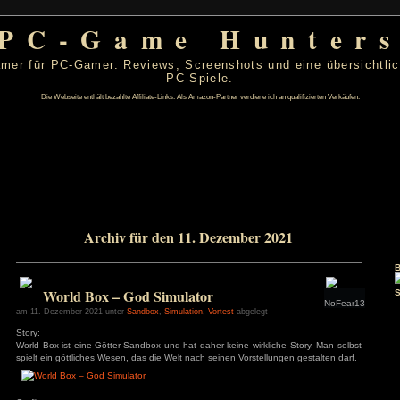
PC-Game Hu
 von PC-Gamer für PC-Gamer. Reviews, Screenshots un
PC-Spiele.
Die Webseite enthält bezahlte Affiliate-Links. Als Amazon-Partner verdiene ic
er 2021
Archiv für den 11. Dezember 
D
F
S
S
2
3
4
5
9
10
11
12
16
17
18
19
World Box – God Simulator
23
24
25
26
30
31
am 11. Dezember 2021 unter
Sandbox
,
Simulation
,
Vortest
abgelegt
Story:
s