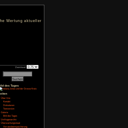
nters
d eine übersichtliche Wertung aktueller
h an qualifizierten Verkäufen.
Zoomlevel:
2021
Bild des Tages
Seiten
NoFear13
Über Uns
Kontakt
Diskutieren