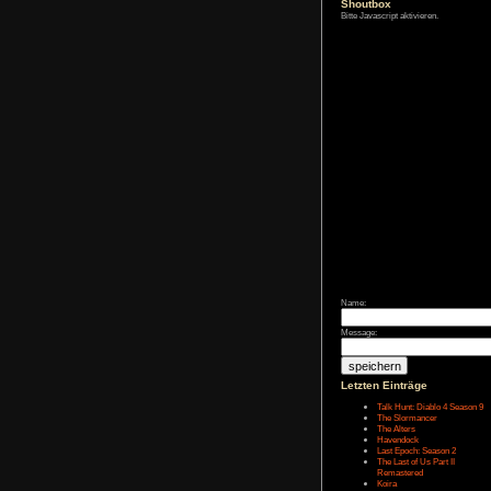
Zum Archiv
Shoutbox
Bitte Javascript akt
Name:
Message: