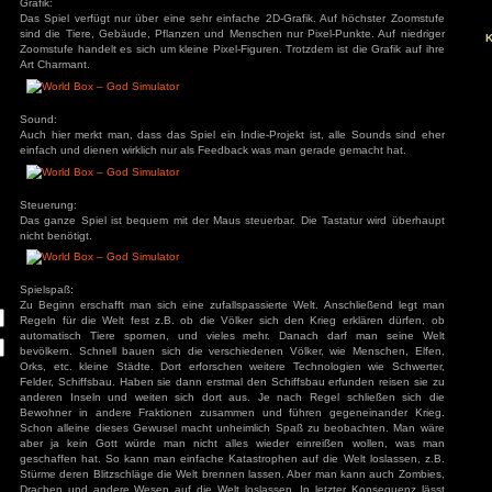
World Box ist eine Götter-Sandbox und hat daher keine wirkli
spielt ein göttliches Wesen, das die Welt nach seinen Vorstell
Grafik:
ivieren.
Das Spiel verfügt nur über eine sehr einfache 2D-Grafik. A
sind die Tiere, Gebäude, Pflanzen und Menschen nur Pixel-
Zoomstufe handelt es sich um kleine Pixel-Figuren. Trotzdem i
Art Charmant.
Sound:
Auch hier merkt man, dass das Spiel ein Indie-Projekt ist, 
einfach und dienen wirklich nur als Feedback was man gerad
Steuerung:
Das ganze Spiel ist bequem mit der Maus steuerbar. Die Ta
nicht benötigt.
Spielspaß:
Zu Beginn erschafft man sich eine zufallspassierte Welt. 
Regeln für die Welt fest z.B. ob die Völker sich den Krie