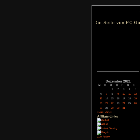
Die Seite
Dezemb
M
D
M
1
6
7
8
13
14
15
20
21
22
27
28
29
« Juni
Jan. »
Affiliate-
Link