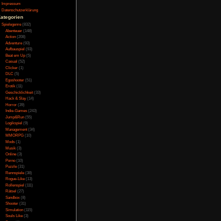
Testversion
che Story. Man selbst
Galerie
ungen gestalten darf.
Bild des Tages
Umfragenarchiv
Überwachungsstaat
Vorratsdatenspeicherung
Impressum
uf höchster Zoomstufe
Datenschutzerklärung
Punkte. Auf niedriger
Kategorien
st die Grafik auf ihre
Spielegenre
(832)
Abenteuer
(148)
Action
(208)
Adventure
(93)
Aufbauspiel
(93)
Beat em Up
(5)
alle Sounds sind eher
Casual
(52)
e gemacht hat.
Clicker
(1)
DLC
(5)
Egoshooter
(51)
Erotik
(11)
Geschicklichkeit
(33)
Hack & Slay
(14)
statur wird überhaupt
Horror
(39)
Indie-Games
(243)
Jump&Run
(55)
Logikspiel
(9)
Management
(34)
MMORPG
(10)
Anschließend legt man
Mods
(1)
g erklären dürfen, ob
Musik
(3)