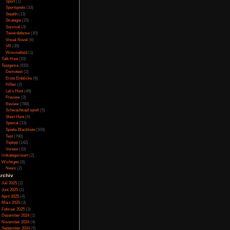
darf man seine Welt
Online
(3)
wie Menschen, Elfen,
Porno
(10)
ogien wie Schwerter,
Puzzle
(31)
rfunden reisen sie zu
Rennspiele
(38)
 schließen sich die
Rogue-Like
(13)
Rollenspiel
(111)
egeneinander Krieg.
Rätsel
(27)
beobachten. Man wäre
Sandbox
(8)
ßen wollen, was man
Shooter
(31)
 Welt loslassen, z.B.
Simulation
(115)
an kann auch Zombies,
Souls Like
(3)
ter Konsequenz lässt
Sport
(1)
e-Bombe fallen, oder
Sportspiele
(10)
 das Spiel schnell ab.
Stealth
(13)
Strategie
(25)
 nicht bei Steam. Es
Survival
(3)
ich also immer selbst
Towerdefense
(10)
Visual Novel
(6)
VR
(35)
Wimmelbild
(1)
Talk Hunt
(10)
Testgenre
(832)
 gehen je nach ihrem
Demotest
(2)
 aus, spalten sich und
Erste Einblicke
(6)
u entdecken.
Hilfen
(2)
Let's Hunt
(49)
Preview
(3)
Review
(788)
Schwachkopf spielt
(5)
recht schnell abnutzt.
Short Hunt
(5)