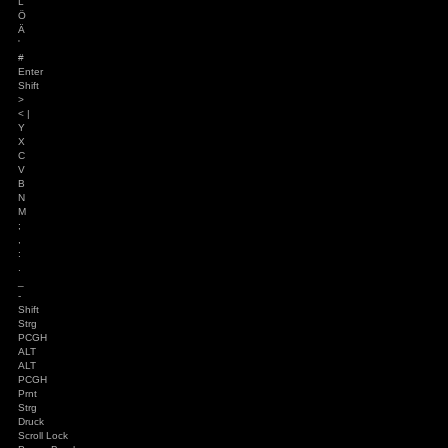
R
T
Z
U
I
O
P
Ü
*
+ ~
Caps
Lock
A
S
D
F
G
H
J
K
L
Ö
Ä
'
#
Enter
Shift