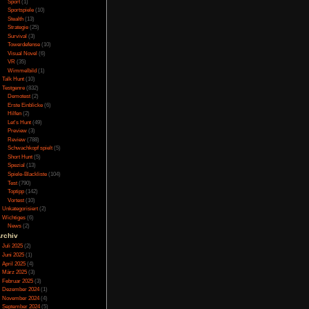
Online
(3)
Porno
(10)
Puzzle
(31)
Rennspiele
(38)
n. Bis auf die Kamera
Rogue-Like
(13)
inzige, was minimal
Rollenspiel
(111)
r Greifhaken liegt. Die
Rätsel
(27)
 haben den typischen
Sandbox
(8)
die Wände korrekt hoch
Shooter
(31)
Simulation
(115)
n.
Souls Like
(3)
Sport
(1)
Sportspiele
(10)
Stealth
(13)
Strategie
(25)
Survival
(3)
Towerdefense
(10)
Visual Novel
(6)
VR
(35)
Wimmelbild
(1)
Talk Hunt
(10)
Testgenre
(832)
Demotest
(2)
Erste Einblicke
(6)
Hilfen
(2)
Let's Hunt
(49)
Preview
(3)
Review
(788)
Schwachkopf spielt
(5)
Short Hunt
(5)