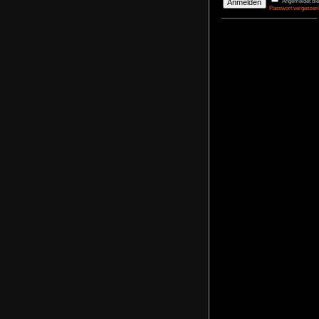
DerBasti
Reporter 
Pharaos
agrimon
Renovato
NoFear1
Kidnappe
NoFear1
Monkey I
Maximili
NoFear1
Bernhar
Alle mei
Plastic D
NoFear1
Anmelden
Benutzername
Passwort