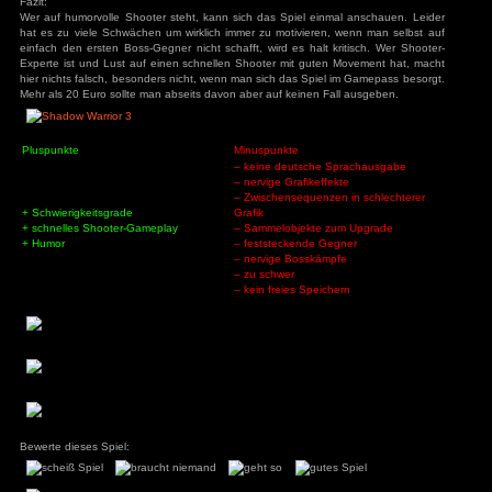
Schwierigkeitsgrad fest, man kann also den Heldenmod
spielen. Das Spiel ist der typische Action-FPS-Shoo
gelegentlich sein Schwert verwendet. Die getöteten Gegner la
Packs und Munition fallen, daneben sind in den Arenen g
Positionen vorhanden. Im Spielverlauf schaltet man automati
Durch das Movement-Set, wie Doppelsprung und Dash, komm
Geschicklichkeitspassagen. Außerdem kann man an bestim
und hoch rennen. Was den Spielspaß trübt, sind die
versteckten Upgrade-Kugeln, um seinen Charakter oder die 
Warum hier nicht einfach mit XP hantiert wurde, ist komp
Daneben kann man die entsprechenden Aufwert
Herausforderungen erhalten.
Auch das man in einem Gebiet erst alle Feinde 
weiterzukommen, ist etwas nervig, besonders da dies
feststecken. Dass aller nervigste sind aber wieder die
mehreren Phasen bestehen und wenn man eine Phase nicht
kapiert, startet man von vorne. Das Spiel speichert außerdem
freies Speichern ist nicht möglich. Durch die ganzen Sc
Hauptspielspaß durch den genialen Humor. Außerdem singt 
irgendwelche passenden Popsongs. Nach ca. 6 Stunden ist
durch.
Spielwelt: