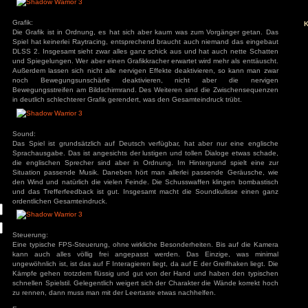
s
Dieses Mal kommt ein riesiger Drache zum Vorschein, geg
Beginn kämpft. Das gelingt allerdings nicht ganz und
alternativen Weg zu suchen, den riesigen Drachen zu besi
zurückzudrängen.
ivieren.
Grafik:
Die Grafik ist in Ordnung, es hat sich aber kaum was zum 
Spiel hat keinerlei Raytracing, entsprechend braucht auch 
DLSS 2. Insgesamt sieht zwar alles ganz schick aus und ha
und Spiegelungen. Wer aber einen Grafikkracher erwartet wird
Außerdem lassen sich nicht alle nervigen Effekte deaktivie
noch Bewegungsunschärfe deaktivieren, nicht a
Bewegungsstreifen am Bildschirmrand. Des Weiteren sind d
in deutlich schlechterer Grafik gerendert, was den Gesamteind
Sound:
Das Spiel ist grundsätzlich auf Deutsch verfügbar, hat ab
Sprachausgabe. Das ist angesichts der lustigen und tollen 
die englischen Sprecher sind aber in Ordnung. Im Hinterg
Situation passende Musik. Daneben hört man allerlei pas
den Wind und natürlich die vielen Feinde. Die Schusswaffe
und das Trefferfeedback ist gut. Insgesamt macht die Sou
ordentlichen Gesamteindruck.