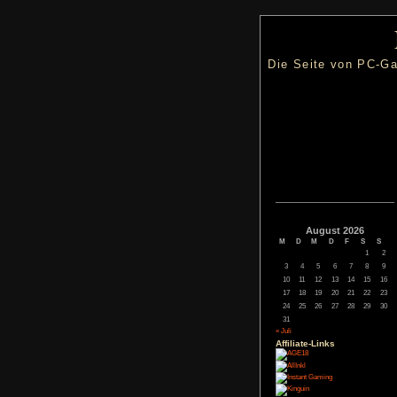
Die Seite
Augus
M
D
M
3
4
5
10
11
12
17
18
19
24
25
26
31
« Juli