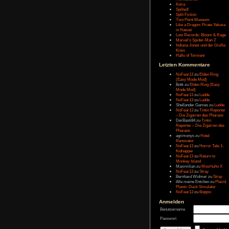
Message:
Letzten Eintr
Talk Hunt
The Slor
The Alter
Havendo
Last Epo
The Last 
Remaste
Koira
Spilled!
Split Fict
Two Poi
Like a Dr
in Hawai
Lost Rec
Marvel’s
Indiana 
Kreis
Halls of 
Letzten Kom
NoFear1
(Easy M
Botti
zu
E
Mode Mo
NoFear1
NoFear1
Shelland
NoFear1
– Die Zi