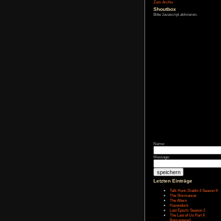
Affiliate-
Link
Zum Archiv
Shoutbox
Bitte Javascript akt
Name: