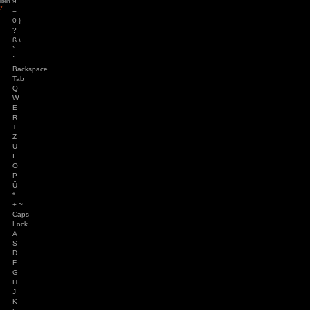
84
zu
Tintin
"
– Die Zigarren des
2
ys
zu
Hotel
§
r
3
3
zu
Horror Tale 1:
$
r
3
zu
Return to
4
sland
%
an
zu
Moorhuhn X
3
zu
Stray
5
d Widmer
zu
Stray
&
ne Entchen
zu
Placid
6
uck Simulator
3
zu
Boppio
/
7
(
8
)
Angemeldet bleiben
9
Passwort vergessen?
=
0 }
?
ß \
`
´
Backspace
Tab
Q
W
E