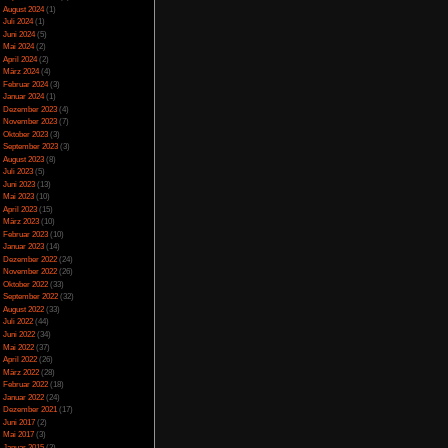
Spezial
(13)
Spiele-Blackliste
(104)
Test
(790)
Toptipp
(142)
Vortest
(10)
Unkategorisiert
(2)
Wichtiges
(6)
News
(2)
Archiv
Juli 2025
(2)
Juni 2025
(1)
April 2025
(4)
März 2025
(3)
Februar 2025
(3)
Dezember 2024
(1)
November 2024
(4)
September 2024
(5)
August 2024
(1)
Juli 2024
(1)
Juni 2024
(5)
Mai 2024
(2)
April 2024
(2)
März 2024
(4)
Februar 2024
(3)
Januar 2024
(1)
Dezember 2023
(4)
November 2023
(7)
Oktober 2023
(3)
September 2023
(3)
August 2023
(8)