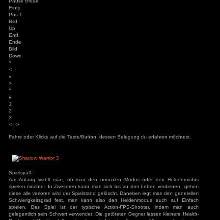
>
< |
Y
X
C
V
B
N
M
;
,
:
.
_
-
Shift
Strg
PCGH
ALT
ALT
PCGH
Prnt
Strg
Druck
Scroll Lock
Pause Break
Einfg