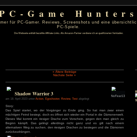
PC-Game Hu
 von PC-Gamer für PC-Gamer. Reviews, Screenshots un
PC-Spiele.
Die Webseite enthält bezahlte Affiliate-Links. Als Amazon-Partner verdiene ic
« Ältere Beiträge
Nächste Seite »
t 2026
D
F
S
S
1
2
Shadow Warrior 3
6
7
8
9
13
14
15
16
am 18. April 2023 unter
Action
,
Egoshooter
,
Review
,
Test
abgelegt
20
21
22
23
27
28
29
30
Story:
Das Spiel startet, wo der Vorgänger zu Ende ging. So
mächtigen Feind besiegt, doch es öffnet sich wieder ein Port