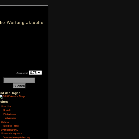
nters
d eine übersichtliche Wertung aktueller
h an qualifizierten Verkäufen.
Zoomlevel:
Bild des Tages
NoFear13
Seiten
Über Uns
Kontakt
 hat man zwar einen
Diskutieren
al in die Dämonenwelt.