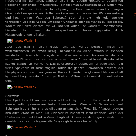
Pos 1
Bild
Up
Entf
Ende
Bild
Down
^
<
v
>
^
v
1
2
3
<-|->
Fahre oder Klicke auf die Taste/Button, dessen Belegung du 
Spielspaß:
Am Anfang wählt man, ob man den normalen Modus od
spielen möchte. In Zweiteren kann man sich bis zu drei Le
diese alle verloren wird der Spielstand gelöscht. Daneben le