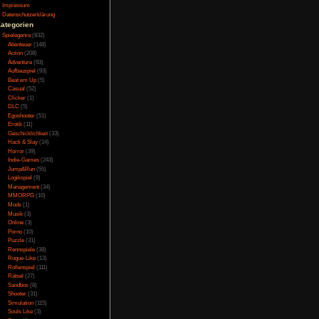
Testversion
en den man gleich zu
Galerie
 es gilt nach einem
Bild des Tages
egen und die Dämonen
Umfragenarchiv
Überwachungsstaat
Vorratsdatenspeicherung
Impressum
Datenschutzerklärung
Kategorien
Vorgänger getan. Das
Spielegenre
(832)
niemand das eingebaut
Abenteuer
(148)
t auch nette Schatten
Action
(208)
Adventure
(93)
 mehr als enttäuscht.
Aufbauspiel
(93)
ren, so kann man zwar
Beat em Up
(5)
ber die nervigen
Casual
(52)
ie Zwischensequenzen
Clicker
(1)
ruck trübt.
DLC
(5)
Egoshooter
(51)
Erotik
(11)
Geschicklichkeit
(33)
Hack & Slay
(14)
er nur eine englische
Horror
(39)
Dialoge etwas schade,
Indie-Games
(243)
rund spielt eine zur
Jump&Run
(55)
Logikspiel
(9)
sende Geräusche, wie
Management
(34)
n klingen bombastisch
MMORPG
(10)
ndkulisse einen ganz
Mods
(1)
Musik
(3)