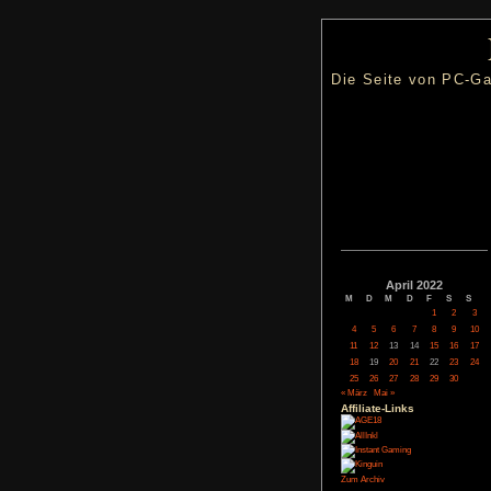
Die Seite
Apri
M
D
M
4
5
6
11
12
13
18
19
20
25
26
27
« März
Mai »
Affiliate-
Link