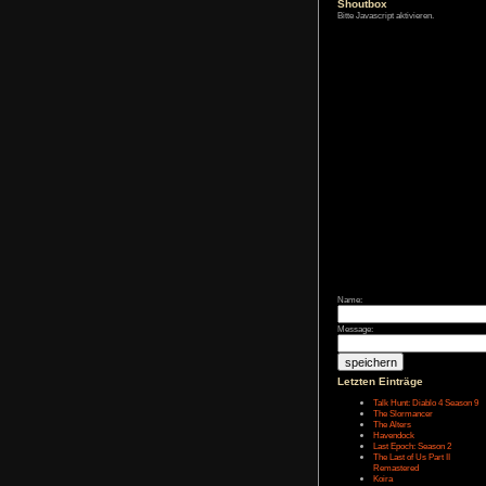
Zum Archiv
Shoutbox
Bitte Javascript akt
Name:
Message: