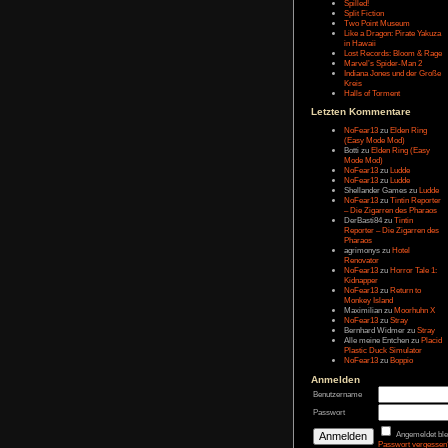
Letzten Eintr
Talk Hunt
The Slor
The Alter
Havendo
Last Epo
The Last 
Remaste
Koira
Spilled!
Split Fict
Two Poi
Like a Dr
in Hawai
Lost Rec
Marvel’s
Indiana 
Kreis
Halls of 
Letzten Kom
NoFear1
(Easy M
Botti
zu
E
Mode Mo
NoFear1
NoFear1
Shelland
NoFear1
– Die Zi
DerBasti
Reporter 