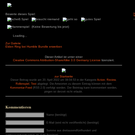
Diese verschwinden dann aber sofort und liegen nicht im W
gekämpft, ist man von zahlreichen Blutspritzern bedeckt. 
nett animiert, so wiegen die Pflanzen im Wind. Daneben gibt
Regen und sogar Unwetter, wo in unmittelbarer Umgebung d
Auch findet man zahlreiche Tiere wie Schafe, Hasen, Rehe, A
All diese Tiere lassen sich zudem töten und
Herstellungsmaterialien zu kommen. Die Welt wirkt insgesamt
Setting realistisch.
Fazit:
Wem Souls Like zu schwer ist, sollte sich einfach die Ea
besorgen. So macht Elden Ring trotz verwirrender Story ri
bleibt sind die vielen fehlerhaften Game-Design-Ents
Software. Es fehlen Hilfen, Quests mit genauen Zielpunkten, 
dem PC unter aller Sau und von der Grafik, die auf dem PC ei
braucht man gar nicht sprechen. Und trotz all dieser Schwäc
wieder nicht geschafft Elden Ring zu deinstallieren, m
Geschichte wird noch spannend, oder will einfach erleben w
alle Endbosse besiegt hat. Dass der maximale Level über 50
sich immer weiter aufleveln kann, macht die restliche Faszina
Mode Mod ist dieser maximale Level sogar theoretisch zu err
etwas Grind.
Pluspunkte
Minuspunkt
+ Leveln und Looten
– keine Schn
+ keine sinnlose Open-World Beschäftigungen
– kein freie
+ Easy Mode Mod
– Grafik mi
+ Bosskämpfe
– kein Wide
+ alternativen Enden
– wirre und 