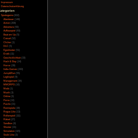
meinen Augen kann man
Testversion
ektiver als Souls-Like
Galerie
en Bogen gemacht. Da
Bild des Tages
ntschieden dem Spiel
Umfragenarchiv
st auf zu viele Tode
Überwachungsstaat
en, wir können Spiele
Vorratsdatenspeicherung
auf mit der Easy Mode
ests mit dieser Mod
Impressum
Datenschutzerklärung
Kategorien
Spielegenre
(832)
Abenteuer
(148)
Action
(208)
 Einige dunkle Lords
wieder auferstanden.
Adventure
(93)
 Dafür muss man alle
Aufbauspiel
(93)
ingen. Die Story ist
Beat em Up
(5)
n Überraschungen, das
Casual
(52)
den, die es so gibt,
Clicker
(1)
n Georg R. R. Martin
DLC
(5)
tet.
Egoshooter
(51)
Erotik
(11)
Geschicklichkeit
(33)
Hack & Slay
(14)
eg vom aktuellen Stand
Horror
(39)
e Grafik ausmacht. So
Indie-Games
(243)
 allem Überfluss auch
Jump&Run
(55)
s, um das Ganze zu
Logikspiel
(9)
m PC holen, was wohl
Management
(34)
was Altbacken aus, es
MMORPG
(10)
Effekte. Trotzdem hat
bschtes Dark Souls 3.
Mods
(1)
chnologien. Trotzdem
Musik
(3)