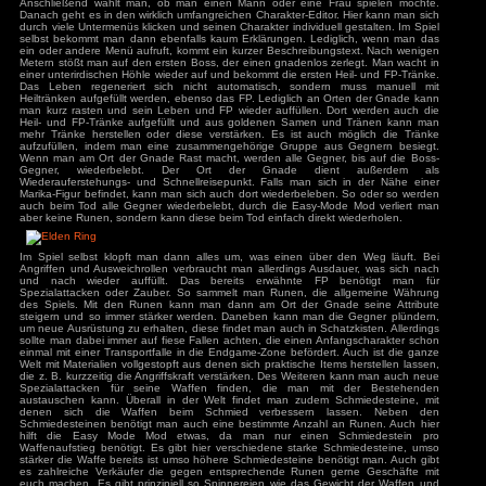
verraten. Der Kampf ist recht umfangreich, man kann in bei
tragen, die Waffe mit beiden Händen greifen oder ei
ys
zu
Hotel
r
Entsprechend schwingt man die Waffen wahlweise mit der
3
zu
Horror Tale 1:
Maustaste oder blockt Angriffe mit der rechten Maustas
r
noch Spezialattacke ausführen oder Zauber wirken. Damit man
3
zu
Return to
Spielwelt bewegen kann, bekommt man eine Pfeife, die ein Ro
sland
hat auch einen Doppelsprung, so gelangt man einfacher an 
an
zu
Moorhuhn X
Daneben findet man ab und an Aufwinde, die das Pferd hoch i
3
zu
Stray
Man kann auch vom Rücken des Pferdes kämpfen, dieses 
d Widmer
zu
Stray
wenige Schläge aus. Die Steuerung ist insgesamt nicht für de
ne Entchen
zu
Placid
Funktionen liegen auf der gleichen Taste. Viele Tasten könne
uck Simulator
werden und es fehlen viele Schnelltasten.
3
zu
Boppio
Spielspaß:
Zu Beginn wählt man aus mehreren Grund-Charakteren, die di
Bewaffnung festlegen. Man bekommt keinerlei Erklärung, ob e
Angemeldet bleiben
Charakter zu wählen der schon Level 9 ist, oder besser den
Passwort vergessen?
Anschließend wählt man, ob man einen Mann oder eine F
Danach geht es in den wirklich umfangreichen Charakter-Edito
durch viele Untermenüs klicken und seinen Charakter individue
selbst bekommt man dann ebenfalls kaum Erklärungen. Led
ein oder andere Menü aufruft, kommt ein kurzer Beschreibu
Metern stößt man auf den ersten Boss, der einen gnadenlos 
einer unterirdischen Höhle wieder auf und bekommt die ersten
Das Leben regeneriert sich nicht automatisch, sonde
Heiltränken aufgefüllt werden, ebenso das FP. Lediglich an
man kurz rasten und sein Leben und FP wieder auffüllen. 
Heil- und FP-Tränke aufgefüllt und aus goldenen Samen 
mehr Tränke herstellen oder diese verstärken. Es ist auc
aufzufüllen, indem man eine zusammengehörige Gruppe a
Wenn man am Ort der Gnade Rast macht, werden alle Gegne
Gegner, wiederbelebt. Der Ort der Gnade di