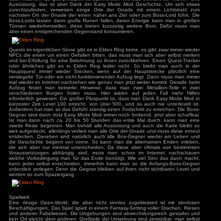
Wiederauferstehungs- und Schnellreisepunkt. Falls man si
Marika-Figur befindet, kann man sich auch dort wiederbeleb
auch beim Tod alle Gegner wiederbelebt, durch die Easy-M
aber keine Runen, sondern kann diese beim Tod einfach direk
Im Spiel selbst klopft man dann alles um, was einen übe
Angriffen und Ausweichrollen verbraucht man allerdings Au
und nach wieder auffüllt. Das bereits erwähnte F
Spezialattacken oder Zauber. So sammelt man Runen, die
des Spiels. Mit den Runen kann man dann am Ort der Gn
steigern und so immer stärker werden. Daneben kann man 
um neue Ausrüstung zu erhalten, diese findet man auch in Sch
sollte man dabei immer auf fiese Fallen achten, die einen A
einmal mit einer Transportfalle in die Endgame-Zone beförder
Welt mit Materialien vollgestopft aus denen sich praktische It
die z. B. kurzzeitig die Angriffskraft verstärken. Des Weite
Spezialattacken für seine Waffen finden, die man m
austauschen kann. Überall in der Welt findet man zudem
denen sich die Waffen beim Schmied verbessern 
Schmiedesteinen benötigt man auch eine bestimmte Anzahl
hilft die Easy Mode Mod etwas, da man nur einen 
Waffenaufstieg benötigt. Es gibt hier verschiedene starke
stärker die Waffe bereits ist umso höhere Schmiedesteine be
es zahlreiche Verkäufer die gegen entsprechende Runen 
euch machen. Es gibt prinzipiell so Spinnereien wie das G
Ausrüstung, das ist aber Dank der Easy Mode Mod Geschi
zurechtzufinden, verweisen einige Orte der Gnade mit e
nächsten Ort der Gnade der einen näher ans Ziel oder zum 
Boss-Lords lassen dann große Runen fallen, deren Energi
Türmen wiederherstellen, diese bieten kurzzeitig weitere 
aber einen entsprechenden Gegenstand konsumieren.