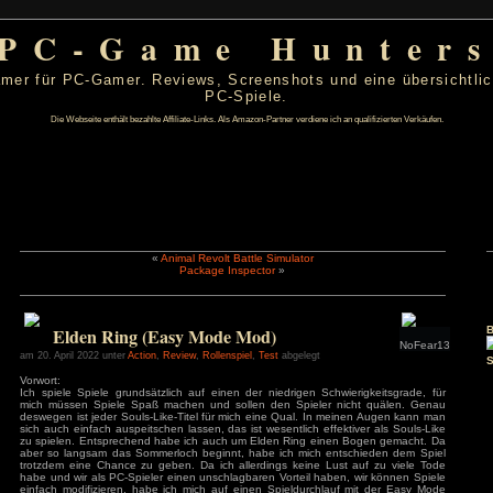
PC-Game Hu
 von PC-Gamer für PC-Gamer. Reviews, Screenshots un
PC-Spiele.
Die Webseite enthält bezahlte Affiliate-Links. Als Amazon-Partner verdiene ic
«
Animal Revolt Battle Simulator
Package Inspector
»
l 2022
D
F
S
S
1
2
3
Elden Ring (Easy Mode Mod)
7
8
9
10
14
15
16
17
am 20. April 2022 unter
Action
,
Review
,
Rollenspiel
,
Test
abgelegt
21
22
23
24
Vorwort:
28
29
30
Ich spiele Spiele grundsätzlich auf einen der niedrigen Sch
mich müssen Spiele Spaß machen und sollen den Spieler 
s