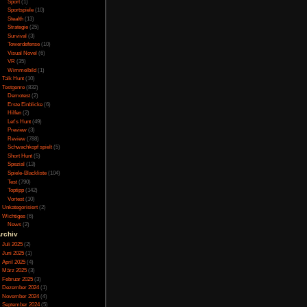
Online
(3)
Porno
(10)
Puzzle
(31)
Rennspiele
(38)
Rogue-Like
(13)
erdings nur englische
Rollenspiel
(111)
d sehr gut, allerdings
Rätsel
(27)
rtont. Im Hintergrund
ung anpasst. Außerdem
Sandbox
(8)
nd und vieles mehr. Je
Shooter
(31)
n sich die Schritte
Simulation
(115)
 klingen, bei einem
Souls Like
(3)
ten. Auch die Kämpfe
Sport
(1)
Sportspiele
(10)
Stealth
(13)
Strategie
(25)
Survival
(3)
sten angezeigt, dass
Towerdefense
(10)
Menü einstellen. Dann
Visual Novel
(6)
m Glück kann man die
VR
(35)
wählen welche Aktion
Wimmelbild
(1)
 für Auswählen und
Talk Hunt
(10)
 das ist auch nicht
Testgenre
(832)
sch. Es gibt aber auch
Demotest
(2)
ert. So liegt Schritt
an in Dark Souls nicht
Erste Einblicke
(6)
erdem liegt Ducken auf
Hilfen
(2)
erden. Leider gibt es
Let's Hunt
(49)
enü. Für beides muss
Preview
(3)
unkt auswählen. Das
Review
(788)
eiter während man sich
Schwachkopf spielt
(5)
 werden. So liegt die
Short Hunt
(5)
rom Software niemand