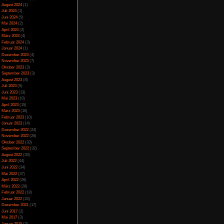
den Händen eine Waffe
Spezial
(13)
n Schild mitführen.
Spiele-Blackliste
(104)
 rechten oder linken
Test
(790)
te. Daneben kann man
Toptipp
(142)
 sich flott durch die
Vortest
(10)
ss herbeiruft. Dieses
Unkategorisiert
(2)
höher gelegene Orte.
Wichtiges
(6)
n die Luft befördern.
hält allerdings nur
News
(2)
n PC optimiert, viele
Archiv
n nicht anders belegt
Juli 2025
(2)
Juni 2025
(1)
April 2025
(4)
März 2025
(3)
Februar 2025
(3)
e Start-Attribute und
Dezember 2024
(1)
s jetzt gut ist einen
November 2024
(4)
 Bettler mit Level 1.
September 2024
(5)
rau spielen möchte.
August 2024
(1)
r. Hier kann man sich
Juli 2024
(1)
ll gestalten. Im Spiel
Juni 2024
(5)
iglich, wenn man das
Mai 2024
(2)
ngstext. Nach wenigen
zerlegt. Man wacht in
April 2024
(2)
 Heil- und FP-Tränke.
März 2024
(4)
rn muss manuell mit
Februar 2024
(3)
 Orten der Gnade kann
Januar 2024
(1)
Dort werden auch die
Dezember 2023
(4)
und Tränen kann man
November 2023
(7)
h möglich die Tränke
Oktober 2023
(3)
us Gegnern besiegt.
r, bis auf die Boss-
September 2023
(3)
ent außerdem als
August 2023
(8)