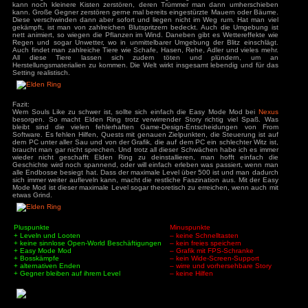
Quests im eigentlichen Sinne gibt es in Elden Ring keine, es 
NPCs die einen um einen Gefallen bitten, das muss man sic
und bei Erfüllung für eine Belohnung zu ihnen zurückkehren
oder ähnliches gibt es in Elden Ring leider nicht. So bl
Hauptquest immer wieder Stecken, wenn auf der Hauptstr
versiegelte Tür oder ein nicht funktionierender Aufzug liegt
mal wieder im Internet nachsehen wie genau man jetzt weit
Aufzug findet man keinerlei Hinweise, dass man zwei Met
verschiedenen Burgen holen muss. Hier wären auf jed
erforderlich gewesen. Ein großer Pluspunkt ist, dass man 
kürzester Zeit Level 100 erreicht, von über 500, und so auch
Außerdem hat man so das Gefühl ständig einen Fortschritt zu
Gegner sind dann trotz Easy Mode Mod immer noch fordernd, 
Ist man dann nach ca. 20 bis 50 Stunden das erste Mal 
zweite Reise beginnen. Man behält alle Ausrüstung und auc
weit aufgedeckt, allerdings verliert man alle Orte der Gnade
entdecken. Daneben sind natürlich auch alle Bos-Gegner
die Geschichte beginnt von vorne. So kann man die alterna
die sich aber nur minimal unterscheiden. Da diese aber of
Voraussetzungen abhängig sind, muss man schon im In
welche Vorbedingung man für das Ende benötigt. Wie viel 
kann jeder selbst entscheiden, immerhin kann man so die
ordentlich zerlegen. Denn die Gegner bleiben auf ihren nicht
werden so zum Spaziergang.
Spielwelt:
Eine riesige Open-World, die aber nicht sinnlos zugekleist
Beschäftigungen. Das Spiel spielt in einem Fantasy-Setting v
und anderer Fabelwesen. Die Umgebungen sind abwechslung
kein Ort gleicht dem anderen. Großteile der Umgebung sind z
kann noch kleinere Kisten zerstören, deren Trümmer man
kann. Große Gegner zerstören gerne mal bereits eingestürz