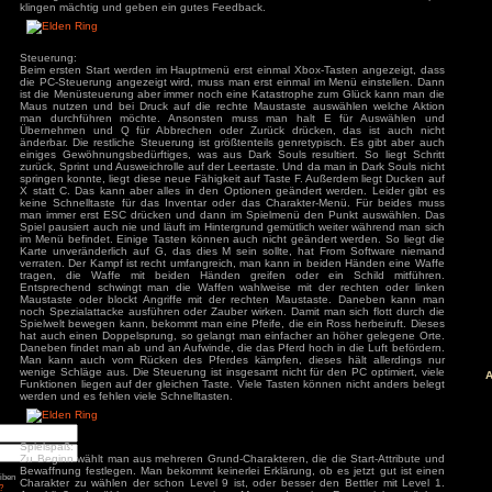
schafft es das Spiel nicht immer die 60 FPS zu erreichen.
äge
Sound:
Das Spiel ist grundsätzlich auf Deutsch verfügbar, hat all
: Diablo 4 Season 9
Sprecher und deutsche Untertitel. Die englischen Sprecher sin
mancer
sind einige Nebendialoge und die meisten Geister nicht ve
s
spielt eine angenehme Musik, die sich der aktuellen Stimm
ck
hört man im Hintergrund viele Details, wie die Tiere, den Wi
ch: Season 2
nach dem auf welchem Bodenbelag man sich bewegt höre
of Us Part II
red
anders an. Genauso wie jede Waffe und Gegner anders
mächtigen Drachen hört man das Gebrüll so schon von wei
klingen mächtig und geben ein gutes Feedback.
ion
nt Museum
agon: Pirate Yakuza
i
Steuerung:
ords: Bloom & Rage
 Spider-Man 2
Beim ersten Start werden im Hauptmenü erst einmal Xbox-Ta
Jones und der Große
die PC-Steuerung angezeigt wird, muss man erst einmal im 
ist die Menüsteuerung aber immer noch eine Katastrophe zu
Torment
Maus nutzen und bei Druck auf die rechte Maustaste aus
man durchführen möchte. Ansonsten muss man halt E
mentare
Übernehmen und Q für Abbrechen oder Zurück drücken,
änderbar. Die restliche Steuerung ist größtenteils genretypi
3
zu
Elden Ring
einiges Gewöhnungsbedürftiges, was aus Dark Souls resulti
ode Mod)
lden Ring (Easy
zurück, Sprint und Ausweichrolle auf der Leertaste. Und da m
d)
springen konnte, liegt diese neue Fähigkeit auf Taste F. Auß
3
zu
Ludde
X statt C. Das kann aber alles in den Optionen geändert w
3
zu
Ludde
keine Schnelltaste für das Inventar oder das Charakter-M
er Games
zu
Ludde
man immer erst ESC drücken und dann im Spielmenü den P
3
zu
Tintin Reporter
Spiel pausiert auch nie und läuft im Hintergrund gemütlich w
garren des Pharaos
im Menü befindet. Einige Tasten können auch nicht geändert
84
zu
Tintin
Karte unveränderlich auf G, das dies M sein sollte, hat F
– Die Zigarren des