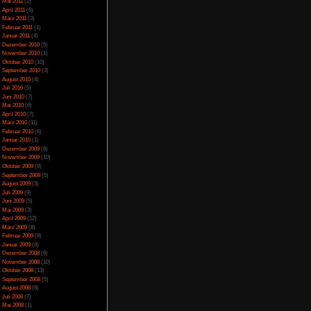
April 2014
(2)
gibt zwar immer wieder
h aber selbst merken
März 2014
(1)
. Einen Quest-Tracker
Februar 2014
(1)
eibt man auch in der
Januar 2014
(4)
ecke plötzlich eine
Dezember 2013
(5)
. Dann muss man immer
November 2013
(1)
er kommt. Gerade beim
Oktober 2013
(6)
allion-Teile in zwei
September 2013
(11)
en Fall mehr Hilfen
Dank Easy Mode Mod in
August 2013
(4)
 nie unterlevelt ist.
Juli 2013
(3)
 erreichen. Die Boss-
Juni 2013
(5)
jetzt aber schaffbar.
Mai 2013
(5)
durch, kann man eine
April 2013
(3)
h die Karte bleibt so
Oktober 2012
(1)
 und muss diese erneut
August 2012
(1)
 wieder am Leben und
Juli 2012
(2)
tiven Enden erleben,
tmals von bestimmten
Juni 2012
(2)
ternet nachschauen
Mai 2012
(2)
Sinn das dann macht,
April 2012
(1)
 Anfangs-Boss-Gegner
März 2012
(1)
 sichtbaren Level und
Januar 2012
(7)
Dezember 2011
(5)
November 2011
(3)
Oktober 2011
(4)
September 2011
(2)
ert ist mit sinnlosen
August 2011
(1)
oller Drachen, Riesen
Juli 2011
(1)
sreich gestaltet und
Juni 2011
(6)
erstörbar, man selbst
Mai 2011
(2)
 dann umherschieben
April 2011
(6)
te Mauern oder Bäume.