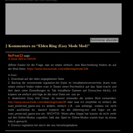
+ Gegner bleiben auf ihrem Level
– keine Hilf
Bewerte dieses Spiel:
(Keine Bewertung bis jetzt)
Loading...
Zur Galerie
Elden Ring bei Humble Bundle erwerben
Dieser Artikel ist unter einer
Creative Commons Attribution-ShareAlike 3.0 Germany L
zur Startseite
Dieser Beitrag wurde am 20. April 2022 um 08:04:53 in der Kate
Rollenspiel
,
Test
abgelegt. Die Antworten zu diesem Eintrag
Kommentar-Feed
(RSS 2.0) verfolgt werden. Der Beintrag kann
pingen ist derzeit nicht erlaubt.