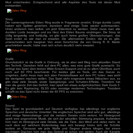
deswegen ist jeder Souls-Like-Titel für mich eine Qual. In 
sich auch einfach auspeitschen lassen, das ist wesentlich eff
zu spielen. Entsprechend habe ich auch um Elden Ring ein
aber so langsam das Sommerloch beginnt, habe ich mich e
trotzdem eine Chance zu geben. Da ich allerdings keine Lu
habe und wir als PC-Spieler einen unschlagbaren Vorteil hab
einfach modifizieren, habe ich mich auf einen Spieldurchl
Mod entschieden. Entsprechend sind alle Aspekte des T
ivieren.
entstanden.
Story:
Der namensgebende Elden Ring wurde in Fragmente zerstört.
haben sich Splitter gesichert, daneben sind einige Tode 
Unter anderem man selbst, um jetzt Eldenlord zu werden.
dunklen Lords besiegen und ins Herz des Elden Baums eindr
völlig langweilig und beiläufig, es gibt auch keine große
Spiel endet so wie man es erwartet. Die alternativen En
unterscheiden sich marginal. Von einer Geschichte die vo
geschrieben wurde, hätte man sich schon deutlich mehr erwar
Grafik:
Grundsätzlich ist die Grafik in Ordnung, sie ist aber weit W
der Technik. Daneben fehlt auf dem PC alles, was eine gut
verfügt das Spiel über keinen Wide-Screen-Support und ist zu
noch auf 60 FPS beschränkt. Für beides gibt es Tool
umgehen, dafür muss man sich aber Fremdsoftware auf de
die wenigsten machen wollen. Das Spiel sieht insgesamt et
gibt zwar viele Details, sowie Spiegelungs- und Schatten-
man die ganze Zeit das Gefühl, man spielt ein etwas aufgehü
Es gibt kein Raytracing, DLSS oder sonstige modernen Te