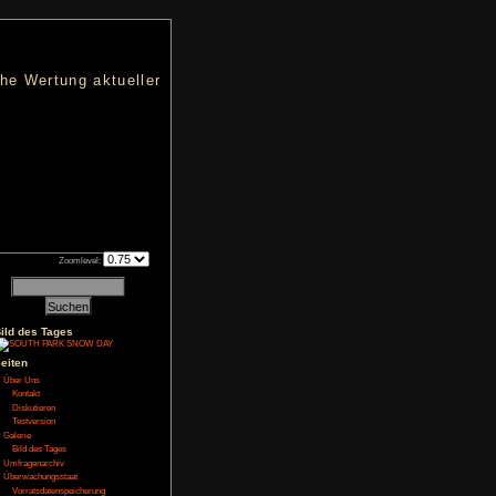
nters
d eine übersichtliche Wertung aktueller
h an qualifizierten Verkäufen.
Zoomlevel:
Bild des Tages
NoFear13
Seiten
Über Uns
Kontakt
wierigkeitsgrade, für
nicht quälen. Genau
Diskutieren