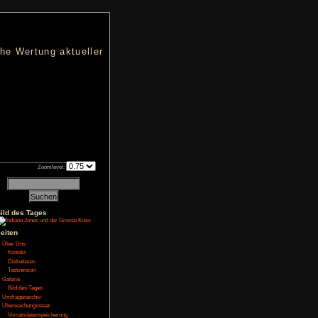
nters
d eine übersichtliche Wertung aktueller
h an qualifizierten Verkäufen.
Zoomlevel:
22
Bild des Tages
Seiten
NoFear13
Über Uns
egt
Kontakt
Diskutieren