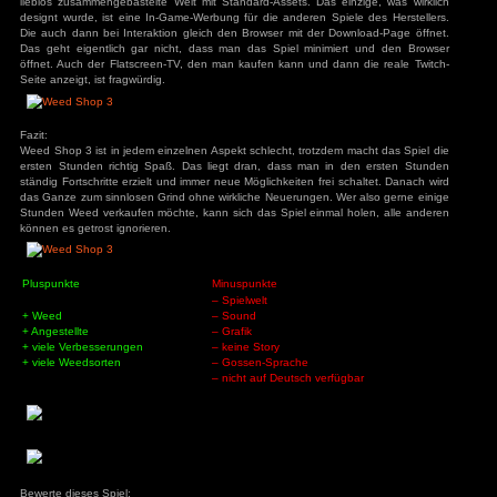
auch im Level aufsteigen und so in den drei Aufgaben verb
sie besser arbeiten muss man sie regelmäßig mit Weed v
Kunden verlieren sie etwas von ihrem High-Status. Sobald 
bekommt man mit jedem Kunden und jeder aufgezogenen Pf
man im Level auf und schaltet neues Equipment frei. Da m
ohne Geld und mit wenig verbleibenden Drogen da steht, 
Der Typ mit den Joint-Proben möchte natürlich jetzt auch 
einem nichts anderes übrig, als rund um die Mülleimer Gel
Joints zu sammeln. Mit diesen Proben versucht man dann
Straße das verbleibende Weed anzudrehen, um sich ne
Sobald man dann wieder einigermaßen im Geschäft ist, k
selbst neue Kostproben mit den eigenen Weed drehen. 
sogar abpacken und im Laden direkt verkaufen. Das Spiel 
sehr grindig. Mangels Story hat man dann nach ca. 15 bis 
dann bekommt man auch nur noch Upgrades für bestehende
Spielwelt:
Das Spiel spielt auf einer kleinen ca. 1 km² große Inseln. Auf 
Autos und Fußgänger unterwegs. Bis auf die Promenade 
Interesse auf Insel. Der eigentliche Spielbereich beschränkt 
Geschäft. Rings um die Insel ist ein schier endloses Meer. We
im Meer sind irgendwelche Tiere unterwegs. Die Insel hat 
Gräser oder nett ausgestaltete Geschäfte. Alle Geschäfte, bi
lediglich angedeutet an den immer gleichen Häuserfronten
lieblos zusammengebastelte Welt mit Standard-Assets. Das 
designt wurde, ist eine In-Game-Werbung für die anderen Sp