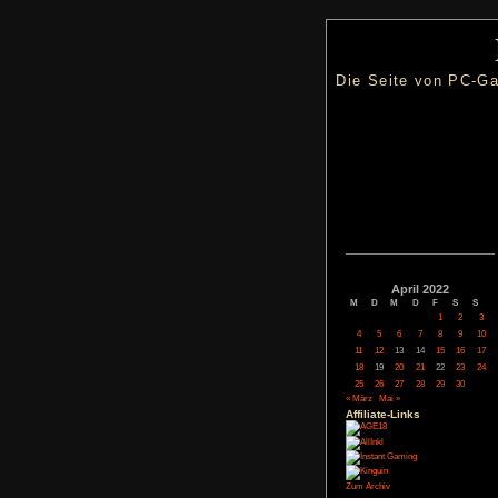
Die Seite
Apri
M
D
M
4
5
6
11
12
13
18
19
20
25
26
27
« März
Mai »
Affiliate-
Link