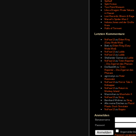
Letzten Eintr
Talk Hunt
The Slor
The Alter
Havendo
Last Epo
The Last 
Remaste
Koira
Spilled!
Split Fict
Two Poi
Like a Dr
in Hawai
Lost Rec
Marvel’s
Indiana 
Kreis
Halls of 
Letzten Kom
NoFear1
(Easy M
Botti
zu
E
Mode Mo
NoFear1
NoFear1
Shelland
NoFear1
– Die Zi
DerBasti
Reporter 