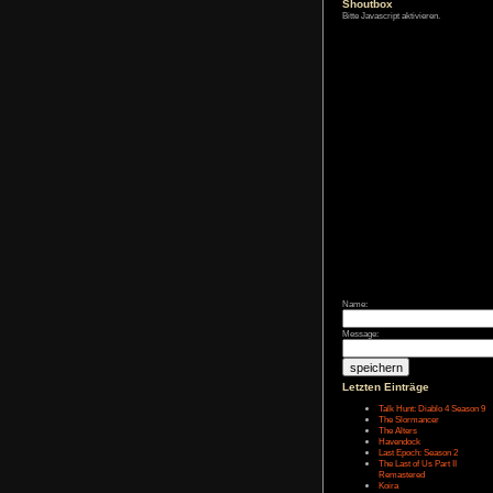
Zum Archiv
Shoutbox
Bitte Javascript akt
Name:
Message: