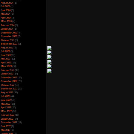
l automatisch, diese
Spezial
(13)
der manuell geladen
Spiele-Blackliste
(104)
matisch genutzt. Ein
Test
(790)
Toptipp
(142)
cht. Man bekommt aber
Vortest
(10)
inks neben dem Shop.
Unkategorisiert
(2)
viel muss man selbst
Wichtiges
(6)
n zum Typen rechts auf
News
(2)
 spricht man kurz an
Archiv
ge Weed, 2 Qualitäts-
Juli 2025
(2)
t, erst dort kann man
Juni 2025
(1)
 beiden Eimer und das
April 2025
(4)
ann man Z drücken, um
März 2025
(3)
anach bewässert man
Februar 2025
(3)
per schnell gewachsen
Dezember 2024
(1)
ert die Weed-Qualität
November 2024
(4)
September 2024
(5)
nze dann ausgewachsen
August 2024
(1)
ng. Anschließend kann
Juli 2024
(1)
e aber auch jederzeit
Juni 2024
(5)
erschiedlich schnell.
Mai 2024
(2)
immer alle auf Lager
April 2024
(2)
März 2024
(4)
Februar 2024
(3)
Januar 2024
(1)
ört, ist dieser dann
Dezember 2023
(4)
ser speichert und die
November 2023
(7)
Oktober 2023
(3)
ocken, muss man erst
September 2023
(3)
Dafür holt man beim
August 2023
(8)