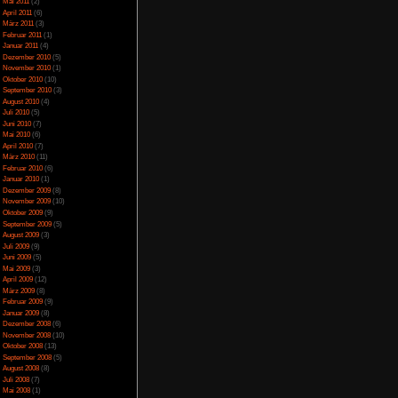
essert werden. Damit
April 2014
(2)
ersorgen, mit jedem
März 2014
(1)
man den Computer hat,
Februar 2014
(1)
lanze XP, so steigt
Januar 2014
(4)
an aber erstmal fast
Dezember 2013
(5)
hat man ein Problem.
November 2013
(1)
Oktober 2013
(6)
Geld sehen. So bleibt
September 2013
(11)
d und halb gerauchte
August 2013
(4)
 den Leuten auf der
Juli 2013
(3)
ue Samen zu kaufen.
Juni 2013
(5)
ann man später sogar
Mai 2013
(5)
Diese kann man dann
April 2013
(3)
wird dann irgendwann
Oktober 2012
(1)
20 Stunden genug, ab
August 2012
(1)
Juli 2012
(2)
 Elemente.
Juni 2012
(2)
Mai 2012
(2)
April 2012
(1)
März 2012
(1)
Januar 2012
(7)
den Straßen sind viele
Dezember 2011
(5)
ist aber nichts von
November 2011
(3)
sich auf 100 m² um das
Oktober 2011
(4)
der auf der Insel noch
September 2011
(2)
auch kaum Details wie
August 2011
(1)
s auf das eigene, sind
Juli 2011
(1)
. Das Spiel hat eine
Juni 2011
(6)
einzige, was wirklich
Mai 2011
(2)
April 2011
(6)
iele des Herstellers.