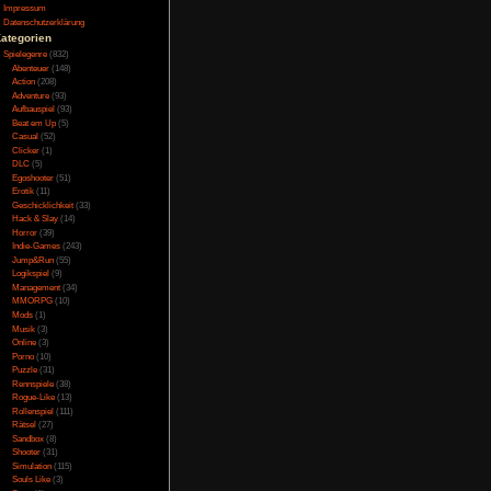
Testversion
vor seinem Weed-Shop.
Galerie
og erklärt, dass man
Bild des Tages
nicht vorhanden. Man
Umfragenarchiv
ben auf der Straße um
Überwachungsstaat
den, außer halt immer
Vorratsdatenspeicherung
Impressum
encer.
Datenschutzerklärung
Kategorien
Spielegenre
(832)
Abenteuer
(148)
schen sehen richtig
Action
(208)
gibt zudem keine
Adventure
(93)
Aufbauspiel
(93)
erdings nichts bewirkt
Beat em Up
(5)
t nur durchschnittlich
Casual
(52)
ch damit noch das man
Clicker
(1)
ings nur sehr schlecht
DLC
(5)
as Spiel läuft in der
Egoshooter
(51)
 und Umgebung haben
Erotik
(11)
taltet und sollen den
Geschicklichkeit
(33)
Hack & Slay
(14)
Horror
(39)
Indie-Games
(243)
Jump&Run
(55)
Logikspiel
(9)
rachausgabe. Man kann
Management
(34)
MMORPG
(10)
ie aus Gossen-Sprache
Mods
(1)
er Straße in Ordnung
Musik
(3)
t es lächerlich. Im