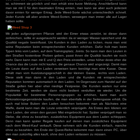
werden. Es speichert aber auch im eingestellten Interval
Autospeicherungen können aber nirgendwo eingesehen o
ys
zu
Hotel
r
werden. Diese werden beim Druck auf Spiel fortsetzen auto
3
zu
Horror Tale 1:
grundsätzliches Tutorial, wie man sich bewegt, erhält man ni
r
3
zu
Return to
ein grobes Tutorial in Form einer Quest-Reihe vom Typen l
sland
Dieses erklärt aber auch nicht alles in vollen Zügen, 
an
zu
Moorhuhn X
herausfinden, daher hier in aller Kürze: Als Erstes läuft ma
3
zu
Stray
d Widmer
zu
Stray
der Promenade, mit den Weed-Samen auf der Decke. Diesen
ne Entchen
zu
Placid
und erhält dann zwei Eimer mit Erde, ein Glas für das ferti
uck Simulator
3
zu
Boppio
Dünger und 5 Wachstums-Dünger. Es geht zurück ins Geschäf
mit Tab auf sein Shop-Inventar zugreifen. So stellt man die
Glas im Hinterzimmer auf. Wenn man auf die Eimer blickt, k
den Samen auszuwählen, den man einpflanzen möchte. D
das Ganze ebenfalls mit Z und wartet kurz bis das Weed su
ist. Mit X kann man optional Dünger hinzufügen, dieser steig
Angemeldet bleiben
Passwort vergessen?
oder lässt die Pflanze schneller Wachsen. Sobald die Pfla
ist, schimmert sie grünlich und man erhält eine kurze Meldu
man sie mit C für den maximalen Ertrag ernten, man kann si
davor ernten für weniger Ertrag. Jede Weed-Sorte wächst unt
Jeder Kunde will aber andere Weed-Sorten, weswegen man 
haben sollte.
Mit jeder aufgezogenen Pflanze wird der Eimer etwas zerst
zerbrochen, sollte er ausgetauscht werden da er weniger Was
Qualität negativ beeinflusst. Um Kunden in den Laden zu l
seine Reputation beim entsprechenden Kunden erhöhen. 