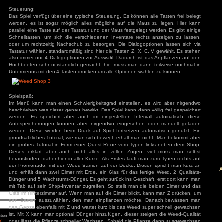
Hauptmenü und Lade-Screens spielt eine angenehme,
wiederholende, Melodie. Das restliche Spiel 
Standardsoundeffekte. So passen sich die Schritte zwar
äge
klingen aber als würde da ein 300 KG Monster laufen. Jed
: Diablo 4 Season 9
Spiel lädt, hört man alle Soundeffekte kurz gleichzeitig. Im Hi
mancer
auf die Autos gar nichts, von den Passanden ist nichts
s
ck
restlichen Soundeffekte stammen aus einem Standard-
ch: Season 2
leichtes Feedback.
of Us Part II
red
ion
Steuerung:
nt Museum
Das Spiel verfügt über eine typische Steuerung. Es können al
agon: Pirate Yakuza
i
werden, es ist sogar möglich alles mögliche auf die Maus
ords: Bloom & Rage
parallel eine Taste auf der Tastatur und der Maus festgelegt 
 Spider-Man 2
Jones und der Große
Schnelltasten, um sich die verschiedenen Inventare rechts
oder um rechtzeitig Nachschub zu besorgen. Die Dialogopti
Torment
Tastatur wählen, standardmäßig sind hier die Tasten Z, X, C,
mentare
also immer nur 4 Dialogoptionen zur Auswahl. Dadurch ist d
Hochbeeten sehr umständlich gemacht, hier muss man dann 
3
zu
Elden Ring
ode Mod)
Untermenüs mit den 4 Tasten drücken um alle Optionen wähl
lden Ring (Easy
d)
3
zu
Ludde
3
zu
Ludde
er Games
zu
Ludde
Spielspaß:
3
zu
Tintin Reporter
Im Menü kann man einen Schwierigkeitsgrad einstellen, es
garren des Pharaos
84
zu
Tintin
beschrieben was dieser genau bewirkt. Das Spiel kann dann vö
– Die Zigarren des