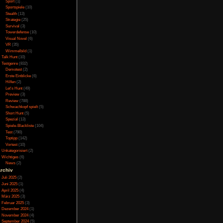
Online
(3)
 sich aber ständig
Porno
(10)
hat schreckliche
Puzzle
(31)
 dem Untergrund an,
Rennspiele
(38)
es Mal, wenn man das
Rogue-Like
(13)
ntergrund hört man bis
Rollenspiel
(111)
Rätsel
(27)
 zu hören. Auch die
Sandbox
(8)
Asset und geben nur
Shooter
(31)
Simulation
(115)
Souls Like
(3)
Sport
(1)
Sportspiele
(10)
Stealth
(13)
le Tasten frei belegt
Strategie
(25)
 zu legen. Hier kann
Survival
(3)
werden. Es gibt einige
Towerdefense
(10)
 anzeigen zu lassen,
Visual Novel
(6)
onen lassen sich via
VR
(35)
 V gewählt. Es stehen
Wimmelbild
(1)
Talk Hunt
(10)
as Anpflanzen auf den
Testgenre
(832)
teilweise nochmal in
Demotest
(2)
en zu können.
Erste Einblicke
(6)
Hilfen
(2)
Let's Hunt
(49)
Preview
(3)
Review
(788)
 wird aber nirgendwo
Schwachkopf spielt
(5)
llig frei gespeichert
Short Hunt
(5)