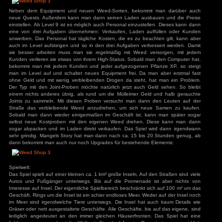
Typen links vom Laden, auf dem Trainingsplatz, Joints. So k
den Straßen kostenlose Proben geben, passt ihnen die Qual
mehr. Dann kann man mit E und Q den Preis einstellen, umso
Chance das die Leute nicht kaufen, die genaue Chance wird
die Leute dann auf den Laden verweisen kann benötigt m
erhält man vom Ausrüstungsgeschäft in der kleinen Gass
Diese stellt man dann in den Laden und die Kunden 
Reputation kommen automatisch in den Laden. Im Gegensat
Straße gelten hier aber eher niedrige Festpreise. Die Ku
bestimmte Zeit, werden sie dann nicht bedient verdufte
Popularität für bestimmte Personengruppen zu erhö
Dekorationsgegenstände kaufen, die man ebenfalls in der S
auch mal böse Buben den Laden besuchen bekommt man
Waffe, damit kann man die Leute ordentlich verprügeln. Als E
dem Laden, der einen den ganzen Mist eingebrockt hat. Spä
Diebe, die ohne zu bezahlen, zusätzliches Equipment aus 
Denn man kann später Regale kaufen auf denen man zus
nach dem Weed-Kauf verkauft. Diese nehmen sich die Kun
ohne zu bezahlen. Am Ende der Quest-Reihe bekommt man 
den man zukünftig alles kauft, ohne den Laden verlassen zu
Neben dem Equipment und neuen Weed-Sorten, bekomm
neue Quests. Außerdem kann man dann seinen Laden ausb
einstellen. Ab Level 9 ist es möglich auch Personal einzuste
eine von drei Aufgaben übernehmen: Verkaufen, Laden au
anwerben. Das Personal hat tägliche Kosten, die es zu bea