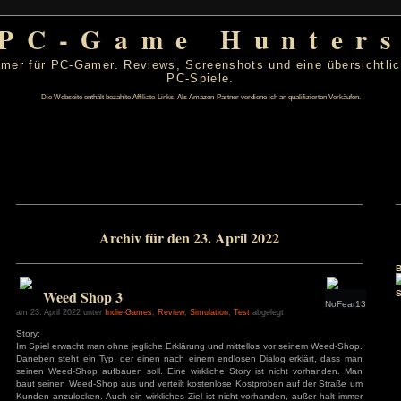
PC-Game Hu
 von PC-Gamer für PC-Gamer. Reviews, Screenshots un
PC-Spiele.
Die Webseite enthält bezahlte Affiliate-Links. Als Amazon-Partner verdiene ic
l 2022
Archiv für den 23. April 20
D
F
S
S
1
2
3
7
8
9
10
14
15
16
17
Weed Shop 3
21
22
23
24
28
29
30
am 23. April 2022 unter
Indie-Games
,
Review
,
Simulation
,
Test
abgel
Story:
s