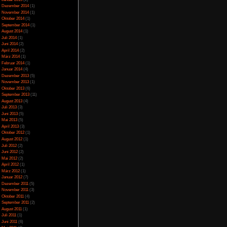
ann man den Leuten in
Juli 2023
(5)
ität kaufen sie noch
Juni 2023
(13)
 höher desto eher die
Mai 2023
(10)
 angezeigt. Damit man
April 2023
(15)
an eine Kasse. Diese
März 2023
(10)
e, rechts vom Laden.
Februar 2023
(10)
Januar 2023
(14)
mit entsprechender
Dezember 2022
(24)
z zum Handel auf der
November 2022
(26)
nden warten nur eine
Oktober 2022
(33)
n sie wieder. Um die
September 2022
(32)
hen, kann man auch
August 2022
(33)
eitengasse erhält. Da
Juli 2022
(44)
 als Nächstes eine
Juni 2022
(34)
rstes den Idioten vor
Mai 2022
(37)
April 2022
(26)
ter verprügelt man so
März 2022
(28)
dem Laden schleppen.
Februar 2022
(18)
ätzliches Equipment
Januar 2022
(24)
den einfach, manche
Dezember 2021
(17)
dann einen PC, über
Juni 2017
(2)
 müssen.
Mai 2017
(3)
Januar 2015
(2)
Dezember 2014
(1)
t man darüber auch
November 2014
(1)
auen und die Preise
Oktober 2014
(1)
September 2014
(1)
llen. Dieses kann dann
August 2014
(1)
ffüllen oder Kunden
Juli 2014
(1)
chten gilt, kann aber
Juni 2014
(2)