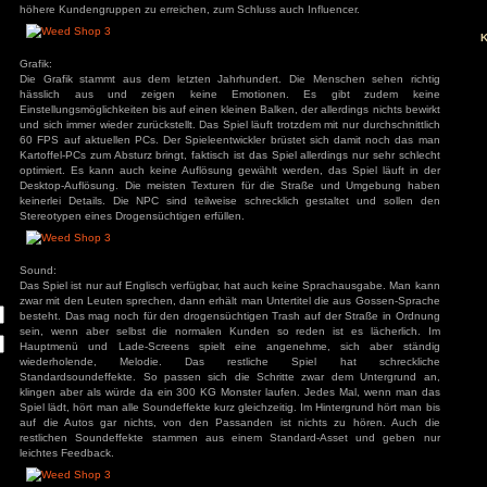
Im Spiel erwacht man ohne jegliche Erklärung und mittellos 
Daneben steht ein Typ, der einen nach einem endlosen Dial
seinen Weed-Shop aufbauen soll. Eine wirkliche Story ist 
baut seinen Weed-Shop aus und verteilt kostenlose Kostpro
Kunden anzulocken. Auch ein wirkliches Ziel ist nicht vorhan
höhere Kundengruppen zu erreichen, zum Schluss auch Influ
ivieren.
Grafik:
Die Grafik stammt aus dem letzten Jahrhundert. Die Men
hässlich aus und zeigen keine Emotionen. Es 
Einstellungsmöglichkeiten bis auf einen kleinen Balken, der all
und sich immer wieder zurückstellt. Das Spiel läuft trotzdem mi
60 FPS auf aktuellen PCs. Der Spieleentwickler brüstet si
Kartoffel-PCs zum Absturz bringt, faktisch ist das Spiel allerd
optimiert. Es kann auch keine Auflösung gewählt werden, d
Desktop-Auflösung. Die meisten Texturen für die Straße
keinerlei Details. Die NPC sind teilweise schrecklich ges
Stereotypen eines Drogensüchtigen erfüllen.
Sound:
Das Spiel ist nur auf Englisch verfügbar, hat auch keine Sp
zwar mit den Leuten sprechen, dann erhält man Untertitel d
besteht. Das mag noch für den drogensüchtigen Trash auf d
sein, wenn aber selbst die normalen Kunden so reden is