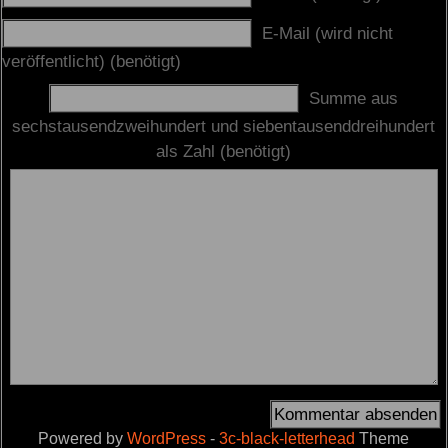
E-Mail (wird nicht
veröffentlicht) (benötigt)
Summe aus
sechstausendzweihundert und siebentausenddreihundert
als Zahl (benötigt)
Powered by
WordPress
-
3c-black-letterhead
Theme