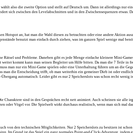
legt
einer mysteriösen Frau erwischt. Diese stellt sich als Hexe heraus und
fen um die Hexe zu beschwören und zu bitten, dass sie einem seine 
en noch sonst irgendwelche besonderen Effekte vorhanden. Zusätzlich 
re.
al gar nicht. Man wählt also die zweite Option und stellt auf Deutsch 
e Musik, diese ändert sich zwischen den Levelabschnitten und in den