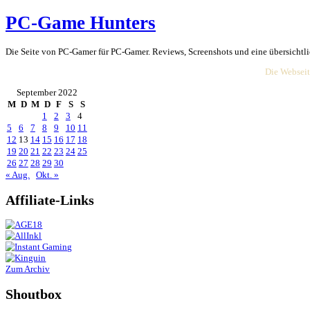
PC-Game Hunters
Die Seite von PC-Gamer für PC-Gamer. Reviews, Screenshots und ein
September 2022
M
D
M
D
F
S
S
1
2
3
4
5
6
7
8
9
10
11
12
13
14
15
16
17
18
19
20
21
22
23
24
25
26
27
28
29
30
« Aug.
Okt. »
Affiliate-
Link
s