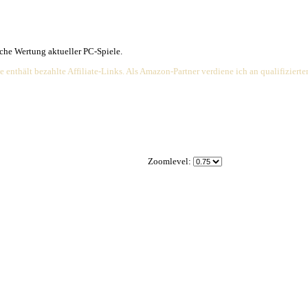
e übersichtliche Wertung aktueller PC-Spiele.
Die Webseite enthält bezahlte Affiliate-Links. Als Amazon-Partner ve
Zoomlevel: