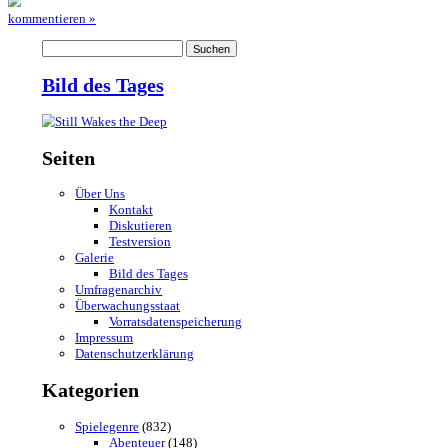
nicht mehr. Wer also auf Adventures steht, sollte sich das Spiel auf 
man es erwartet.
Pluspunkte
Minuspunkte
+ alternative Lösungen
+ Entscheidungen
– Spiel initial auf italienisch
+ simple Rätsel
– keine deutsche Sprachausgabe
+ Mini-Games
– nur 2 Speicherslots
+ Hilfssystem
Bewerte dieses Spiel:
Loading...
Zur Galerie