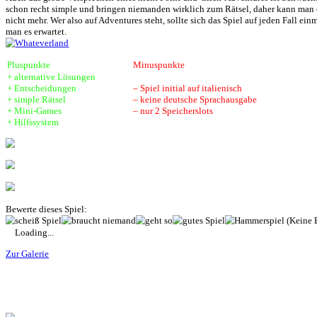
Steuerung:
Das Spiel wird genretypisch hauptsächlich mit der Maus gesteuert.
was auftaucht. Mit der Leertaste kann man sich alle Hotspots anzei
Spielspaß:
Ein typisches Point-and-Click-Adventure, man durchstreift die Wel
Diebstahl sich einfach die notwenigen Gegenstände beschafft. Falls
wechseln, falls man nicht weiter kommt. Das Spiel ist aber recht s
sollte es locker ohne Lösungsbuch schaffen. Das Spiel ist eher drau
aus. Man kann jederzeit frei speichern, das Spiel speichert zudem 
befreit, oder auch nicht.
Spielwelt:
Die Spielwelt wirkt recht lebendig, überall bewegt sich irgendetwas
Problem selbst zu lösen. Daneben findet man ab und zu mal ein Tier,
ebenfalls unterschiedlich gestaltet und haben jede Menge Details.
Fazit:
Whateverland ist technisch alles andere als ausgereift, sowohl von d
Auch das große Versprechen eines nicht Point-and-Click-Adventures 
schon recht simple und bringen niemanden wirklich zum Rätsel, dahe