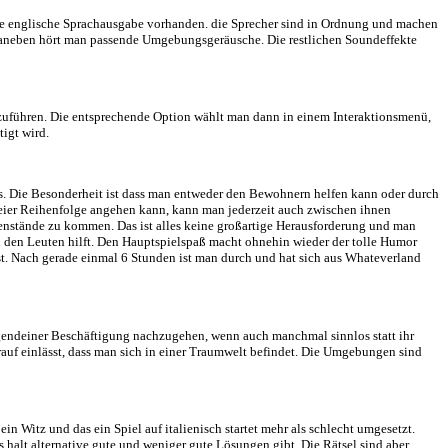
 verbannt alle die ihr Leid zugefügt haben in eine Traumwelt. E gilt 
Fehler verzeiht und aus Whateverland entlässt. Je nachdem welche En
ist das Spiel auf 60 FPS abgeriegelt, was aber angesichts des Genre n
um. Dann ist allerdings nur eine englische Sprachausgabe vorhanden. d
 Zwischensequenzen etwas. Daneben hört man passende Umgebungsgeräu