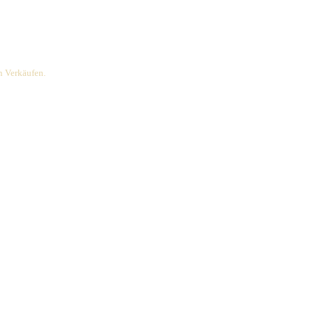
rdiene ich an qualifizierten Verkäufen.