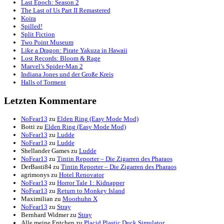
Letzten Einträge
Talk Hunt: Diablo 4 Season 9
The Slormancer
The Alters
Havendock
Last Epoch: Season 2
The Last of Us Part II Remastered
Koira
Spilled!
Split Fiction
Two Point Museum
Like a Dragon: Pirate Yakuza in Hawaii
Lost Records: Bloom & Rage
Marvel’s Spider-Man 2
Indiana Jones und der Große Kreis
Halls of Torment
Letzten Kommentare