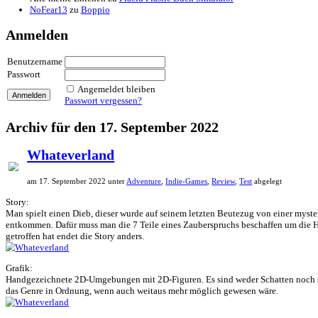
NoFear13
zu
Elden Ring (Easy Mode Mod)
Botti
zu
Elden Ring (Easy Mode Mod)
NoFear13
zu
Ludde
NoFear13
zu
Ludde
Shellander Games
zu
Ludde
NoFear13
zu
Tintin Reporter – Die Zigarren des Pharaos
DerBasti84
zu
Tintin Reporter – Die Zigarren des Pharaos
agrimonys
zu
Hotel Renovator
NoFear13
zu
Horror Tale 1: Kidnapper
NoFear13
zu
Return to Monkey Island
Maximilian
zu
Moorhuhn X
NoFear13
zu
Stray
Bernhard Widmer
zu
Stray
Alle meine Entchen
zu
Placid Plastic Duck Simulator
NoFear13
zu
Boppio
Anmelden
Benutzername
Passwort
Angemeldet bleiben
Passwort vergessen?