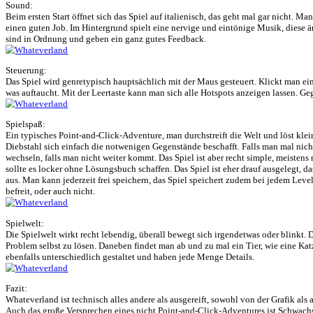
Archiv für den 17. September 2022
Whateverland
am 17. September 2022 unter
Adventure
,
Indie-Games
,
Review
,
Test
abge
Story:
Man spielt einen Dieb, dieser wurde auf seinem letzten Beutezug von 
entkommen. Dafür muss man die 7 Teile eines Zauberspruchs beschaf
getroffen hat endet die Story anders.
Grafik:
Handgezeichnete 2D-Umgebungen mit 2D-Figuren. Es sind weder Schatt
das Genre in Ordnung, wenn auch weitaus mehr möglich gewesen wä
Sound:
Beim ersten Start öffnet sich das Spiel auf italienisch, das geht m
einen guten Job. Im Hintergrund spielt eine nervige und eintönig
sind in Ordnung und geben ein ganz gutes Feedback.