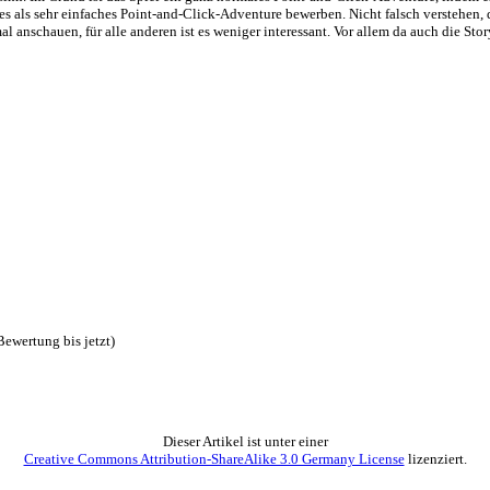
 Klickt man einen Hotspot an, hat man die Wahl diesen zu betrachten 
gen lassen. Gegenstände benutzt man einfach durch ziehen, was im gan
t und löst kleine Rätsel und Probleme. Daneben gibt es jede Menge e
 man mal nicht weiter kommt kann man seinen Begleiter um Hilfe bitt
imple, meistens muss man nur ein Mini-Game spielen oder eine Unterh
f ausgelegt, dass man die Entscheidung trifft, ob man weiterhin ein g
bei jedem Level-Übergang automatisch. Leider gibt es nur 2 Speichersl
 oder blinkt. Die Charaktere sind in den Gesprächen recht nett animie
 wie eine Katzen oder Vögel vor. Die Spielwelt wirkt durchaus realis
er Grafik als auch von den technischen Möglichkeiten. Nur 2 Speichersl
ist Schwachsinn. Im Grund ist das Spiel ein ganz normales Point-and-
r kann man es als sehr einfaches Point-and-Click-Adventure bewerben. 