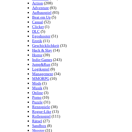
kommentieren »
Bild des Tages
Seiten
Über Uns
Kontakt
Diskutieren
Testversion
Galerie
Bild des Tages
Umfragenarchiv
Überwachungsstaat
Vorratsdatenspeicherung