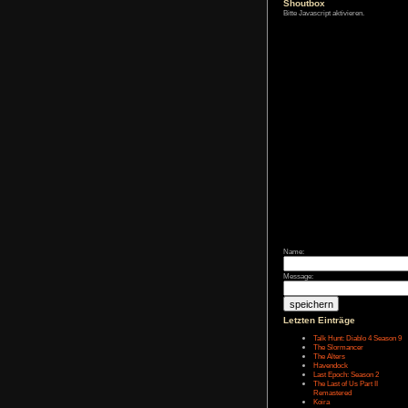
Zum Archiv
Shoutbox
Bitte Javascript akt
Name:
Message: