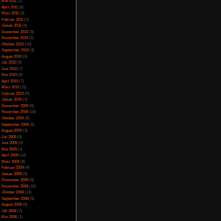
April 2014
(2)
März 2014
(1)
scheidungen, die man
Februar 2014
(1)
Januar 2014
(4)
s Thema mit dem Zweiten
Dezember 2013
(5)
nemark dreht, erfährt
November 2013
(1)
h eher darum wie die
Oktober 2013
(6)
eher kritische Thema
September 2013
(11)
 nicht in Bedrängnis
August 2013
(4)
einem etwas das Gefühl
Juli 2013
(3)
a man Gerda so immer
Juni 2013
(5)
 nachzugeben und den
Mai 2013
(5)
Fraktionssystem, dass
April 2013
(3)
Oktober 2012
(1)
kte bei den Besetzern
August 2012
(1)
e unterstützen kann.
Juli 2012
(2)
chte von Dänemark im
Juni 2012
(2)
e Kost zu schwer und
Mai 2012
(2)
April 2012
(1)
März 2012
(1)
Januar 2012
(7)
Dezember 2011
(5)
November 2011
(3)
d Vertrauen zu Beginn
Oktober 2011
(4)
September 2011
(2)
August 2011
(1)
n abgezogen wenn
Juli 2011
(1)
Juni 2011
(6)
rachausgabe
Mai 2011
(2)
nbelegung
April 2011
(6)