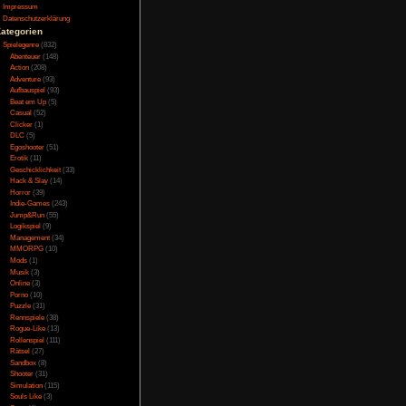
Testversion
iese kommt nach der
Galerie
hrem Freund und ihrem
Bild des Tages
 Folgen konfrontiert.
Umfragenarchiv
schichte des Zweiten
Überwachungsstaat
n der lokalen Fabrik
Vorratsdatenspeicherung
Impressum
 haben. Gerda möchte
Datenschutzerklärung
n Mann helfen. Dabei
Kategorien
war.
Spielegenre
(832)
Abenteuer
(148)
Action
(208)
Adventure
(93)
Aufbauspiel
(93)
ie ganzen Figuren und
Beat em Up
(5)
 Es sind ganz nette
Casual
(52)
, sonst aber keine
Clicker
(1)
 maximalen FPS. Leider
DLC
(5)
ässlichen schwarzen
Egoshooter
(51)
llen kann, ist, ob die
Erotik
(11)
.
Geschicklichkeit
(33)
Hack & Slay
(14)
Horror
(39)
Indie-Games
(243)
Jump&Run
(55)
e Sprachausgabe. Wenn
Logikspiel
(9)
isch oder Dänisch. Im
Management
(34)
MMORPG
(10)
Akkordeon-Spieler am
Mods
(1)
e Geräusche wie die
Musik
(3)
k, diese passt sowohl