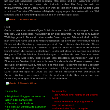
immer größere Schwierigkeiten bringt, anstatt ihren Mann e
mit der Gestapo zu arbeiten. Was zwar geschichtlich ges
Entscheidung wäre, aber einfach aus persönlicher Sicht vo
Entscheidung. Dazu kommt noch das man ja die ganze Zeit 
hat, hier wird angezeigt, dass man Pluspunkte bei den B
Minuspunkte bei dem Widerstand. Das macht es irgendwie no
man nie wirklich mit den Besetzern zusammenarbeiten kann
ein paar Deserteure verrät. Das Einzige was einen wirklich etwa
geschichtliche Bezug und Hintergründe, falls man sich dafür in
Stunden ist man dann durch und muss mit den Ko
Entscheidungen leben. Ein Erneutes durchspielen lohnt sich
man viele Konsequenzen bereits kennt.
Spielwelt:
Es ist immer echt viel los in der Spielwelt. So findet man imm
und Soldaten auf den Straßen vor. Diese gehen ihrem Tagwe
sich auch so authentisch. Auch die Welt passt in das Jahr
wiedergeben. Die Umgebung haben jede Menge 
Abwechslungsreich gestaltet. Das Dorf ist allerdings recht klei
hat man alle Schauorte einmal gesehen. Man selbst und 
etwas den Schnee auf, wenn sie hindurch Laufen. Die
unglaubwürdig, weder Gerda hätte sich wohl so verhalten n
so mit der Frau eines Widerstands-Mitglieds umgegangen. Ans
lebendig und die Umgebung passt zur Zeit, in der das Spiel sp