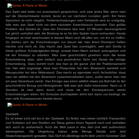
startet, die eigene beste Freundin und die Nachbarn werde
in einen setzen oder eventuell weniger. Der einzige mit m
ys
zu
Hotel
r
eigene Freund und Ehemann, hier wird es auch schw
3
zu
Horror Tale 1:
aufzubauen. Auch das alle Attribute zu Anfang 0 sind ist me
r
3
zu
Return to
auch das man diese abgezogen bekommt für Aktionen ist
sland
würde das Mitgefühl abnehmen nur, weil man jemanden hilft
an
zu
Moorhuhn X
mein Mitgefühl ist aufgebraucht, ich kann dir heute nicht 
3
zu
Stray
d Widmer
zu
Stray
unwahrscheinlich, entweder man hat ein höheres Mit
ne Entchen
zu
Placid
Wahrnehmung, als man benötigt oder halt nicht. Besser wär
uck Simulator
3
zu
Boppio
widersprüchliche Aktionen die Attribute senken, z. B. 
Mitmenschen nicht hilft und man für bestimmte Aktionen einen
hätte. Schon gleich zu Beginn wird man mit der Politik
konfrontiert. So ist Gerdas Vater dafür, dass Deutschland di
herstellt. Entscheidungen, die man hier trifft, wirken sic
Ansichten der entsprechenden Fraktion versteht. Daneben 
Angemeldet bleiben
Passwort vergessen?
teilweise größere Auswirkungen auf den Spielverlauf.
Das Spiel wird leider nur automatisch gespeichert, und zwa
auf die Übersichtskarte kommt, bevor es zur nächsten Loca
Speichern ist nicht möglich, Fehlentscheidungen oder Fehlwür
falls man das Spiel nicht vor dem nächsten Kartenbesuch
Problem des Spieles ist, dass der Ehemann den man 10 M
hat gleich verhaftet wird, die Bindung ist so für den Spieler
hingegen ist total verschossen in diesen Mann und will alles 
So drehen sich die Entscheidungen nur darum wie man i
möchte und nicht ob. Das macht das Spiel fast unerträglic