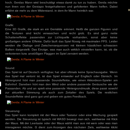
Man spielt die junge Gerda im Jahr 1940 in Dänemark. D
Schwesternschule in ihre Heimat zurück und wird dort von i
Vater begrüßt. Schon bald wird man mit dem Krieg und seinen
Hier erfährt man dann auch oftmals Tatsachen aus der Ge
Weltkriegs rund um Dänemark. Schon bald geht eine Bombe i
hoch. Gerdas Mann wird beschuldigt etwas damit zu tun zu
ivieren.
nun ihren von der Gestapo festgehaltenen und gefolterte
erfährt sie mehr zu dem Widerstand, in dem ihr Mann heimlich 
Grafik:
Eine 3D Grafik, die stark an ein Gemälde erinnert. Heißt d
die Texturen sind leicht verwaschen und recht grob.
Schatteneffekte passenden zur Lichtquelle vorhanden
großartigen andere Effekte. Dafür läuft das Spiel flüssig mit
werden die Dialoge und Zwischensequenzen mit kleinen h
Balken dargestellt. Das Einzige, was man auch wirklich einste
verbotenen bzw. anstößigen Flaggen im Spiel zensiert werden
Sound:
Das Spiel ist auf Deutsch verfügbar, hat aber oftmals kein
das Spiel mal vertont ist, ist das Spiel entweder auf Engl
Hintergrund hört man passende Soundeffekte, wie einen 
Bahnhof. Daneben hört man den Wind oder andere passend
Passanden. Ab und an spielt eine passende Hintergrundmusi