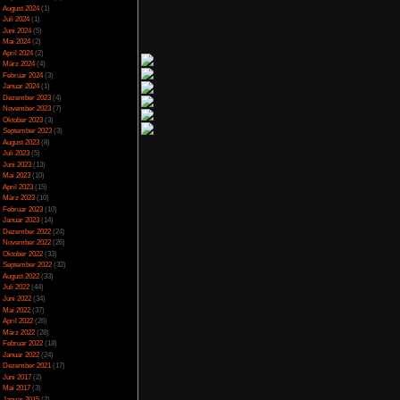
n doch mehr Vertrauen
Spezial
(13)
ehr Vertrauen ist der
Spiele-Blackliste
(104)
er sonst Vertrauen
Test
(790)
Toptipp
(142)
hr als merkwürdig und
Vortest
(10)
 schon komisch, als
Unkategorisiert
(2)
. Entschuldige bitte,
Wichtiges
(6)
mehr helfen. Mehr als
News
(2)
gefühl, Logik oder
Archiv
e hier gewesen, wenn
Juli 2025
(2)
wenn man halt einem
Juni 2025
(1)
 Mindestwert benötigt
April 2025
(4)
 der damaligen Zeit
März 2025
(3)
e alten Grenzen wieder
Februar 2025
(3)
h aus wie gut man die
Dezember 2024
(1)
haben Entscheidungen
November 2024
(4)
September 2024
(5)
August 2024
(1)
Juli 2024
(1)
Juni 2024
(5)
r jedes Mal, wenn man
Mai 2024
(2)
tion geht. Ein freies
April 2024
(2)
fe sind so endgültig,
März 2024
(4)
 beendet. Das größte
Februar 2024
(3)
inuten kennengelernt
Januar 2024
(1)
 kaum vorhanden. Gerda
Dezember 2023
(4)
tun, um ihn zu helfen.
November 2023
(7)
Oktober 2023
(3)
hrem Ehemann helfen
September 2023
(3)
h, weil sich Gerda in
August 2023
(8)