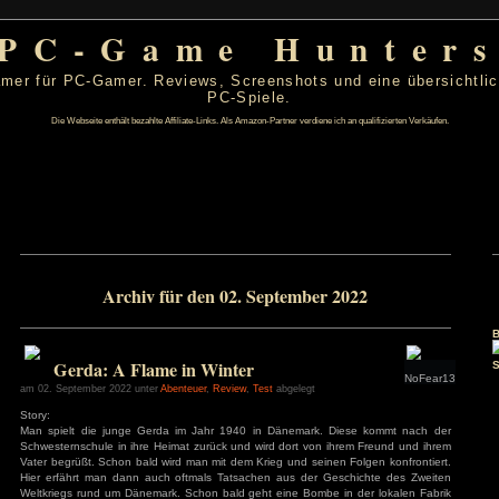
PC-Game Hu
 von PC-Gamer für PC-Gamer. Reviews, Screenshots un
PC-Spiele.
Die Webseite enthält bezahlte Affiliate-Links. Als Amazon-Partner verdiene ic
ber 2022
Archiv für den 02. September 
D
F
S
S
1
2
3
4
8
9
10
11
15
16
17
18
Gerda: A Flame in Winter
22
23
24
25
29
30
am 02. September 2022 unter
Abenteuer
,
Review
,
Test
abgelegt
Story:
s