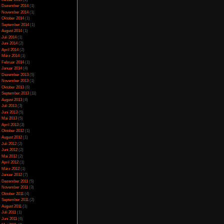
infach aufzugeben und
Juli 2023
(5)
ehen nicht die beste
Juni 2023
(13)
n Gerda die richtige
Mai 2023
(10)
die Fraktionsansicht
April 2023
(15)
esetzern sammelt und
März 2023
(10)
ch lächerlicher, dass
Februar 2023
(10)
Januar 2023
(14)
, außer wenn man mal
Dezember 2022
(24)
s am Ball hält ist der
November 2022
(26)
teressiert. Nach ca. 8
Oktober 2022
(33)
nsequenzen seiner
September 2022
(32)
 dann nur bedingt, da
August 2022
(33)
Juli 2022
(44)
Juni 2022
(34)
Mai 2022
(37)
April 2022
(26)
März 2022
(28)
er reichlich Passanden
Februar 2022
(18)
rk nach und verhalten
Januar 2022
(24)
 und wird authentisch
Dezember 2021
(17)
Juni 2017
(2)
Details und sind
Mai 2017
(3)
n und in kürzester Zeit
Januar 2015
(2)
die Passanden werfen
Dezember 2014
(1)
 Story ist mehr als
November 2014
(1)
och die Gestapo wäre
Oktober 2014
(1)
onsten wirkt die Welt
September 2014
(1)
ielt.
August 2014
(1)
Juli 2014
(1)
Juni 2014
(2)