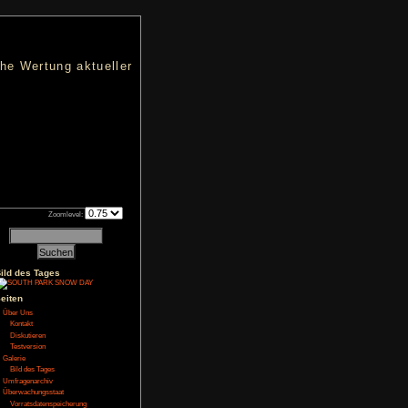
nters
d eine übersichtliche Wertung aktueller
h an qualifizierten Verkäufen.
Zoomlevel:
2022
Bild des Tages
Seiten
NoFear13
Über Uns
Kontakt
Diskutieren