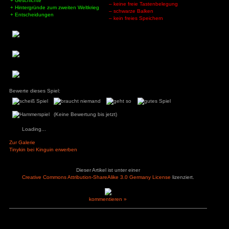
Fazit:
Gerda ist ein eher mittelmäßiges Spiel, dass von den Ent
trifft, lebt. Das Spiel spielt, hat allerdings ein eher schwere
Weltkrieg gewählt. Da es sich aber um die Besetzung von Dä
man eher am Rand von dem Kriegs-Geschehen. Es dreht sic
Dänen mit der Besetzung umgegangen sind. Durch dieses 
sind diese Entscheidungen bewusst so gewählt, dass man
kommt wirklich die Nazis zu unterstützen. Leider gibt, dass 
die ganze Zeit die falschen Entscheidungen zu treffen, d
tiefer in den Mist reitet, statt einfach den Besetzern
Ehemann als Verräter hinrichten zu lassen. Vor allem da das 
das Spiel eingebaut wurde, hindeutet das man eher Pluspun
oder Widerstand sammelt, aber nur zweiteren richtigerweis
Daher eher ein Spiel für Leute die sich für die Geschi
Zweiten Weltkrieg interessieren. Für alle anderen ist di
Umsetzung zu ungeschickt, um wirklich Spaß zu haben.
Pluspunkte
Minuspunkte
– alle Attribute un
+ Möglichkeit Flaggen zensieren zu
bei 0
lassen oder darzustellen
– Attribute werde
+ Vertrauen und Attribute
man sie verwendet
+ die sich auf Zufallswürfe auswirken
– oftmals keine Sp
+ Geschichte
– keine freie Taste
+ Hintergründe zum zweiten Weltkrieg