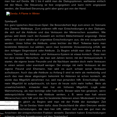
zur aktuellen Stimmung als auch zum Zeitalter des Spi
Soundeffekte sind ganz gut und geben ein gutes Feedback.
äge
: Diablo 4 Season 9
mancer
Steuerung:
s
Das Spiel kann komplett mit der Maus oder Tastatur oder e
ck
werden. Die Steuerung ist typisch mit WASD bewegt man sich
ch: Season 2
of Us Part II
der Maus. Mit der Leertaste oder der Maus wählt man aus 
red
interagieren möchte. G dient zum Anzeigen des nächsten Zi
man hier auf Gerda. Mit 1 bis 4 wählt man die Dialogoption
ion
mit der Maus. Die Steuerung ist fest vorgegeben und k
nt Museum
werden, die Standard-Steuerung geht aber ganz gut von der
agon: Pirate Yakuza
i
ords: Bloom & Rage
 Spider-Man 2
Jones und der Große
Spielspaß:
Torment
Ein ganz typisches Abenteuer-Spiel. Die Besonderheit liegt 
des Zweiten Weltkriegs. Zum anderen trifft man Entscheidu
mentare
die sich auf die Attribute und das Vertrauen der Mitmen
3
zu
Elden Ring
genau wird direkt nach der Auswahl am rechten Bildschirmr
ode Mod)
lden Ring (Easy
wirken sich dann wieder auf ungewisse Entscheidungen aus, 
d)
werden. Umso höher die Attribute, umso leichter der Wurf
3
zu
Ludde
bestimmte Aktionen nur wählen, wenn man bestimmte Voraus
3
zu
Ludde
er Games
zu
Ludde
den richtigen Gegenstand oder Attribute. Zu Beginn erhält 
3
zu
Tintin Reporter
kurzes Tutorial. Das Attributs- und Vertrauens-System ist et
garren des Pharaos
84
zu
Tintin
bei den meisten Menschen, die man seit Jahren kennt, mit 
– Die Zigarren des