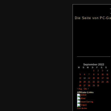
Die Seite
Septem
M
D
M
5
6
7
12
13
14
19
20
21
26
27
28
« Aug.
Okt. »
Affiliate-
Link