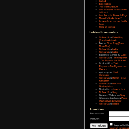
Letzten Eintr
Talk Hunt
The Slor
The Alter
Havendo
Last Epo
The Last 
Remaste
Koira
Spilled!
Split Fict
Two Poi
Like a Dr
in Hawai
Lost Rec
Marvel’s
Indiana 
Kreis
Halls of 
Letzten Kom
NoFear1
(Easy M
Botti
zu
E
Mode Mo
NoFear1
NoFear1
Shelland
NoFear1
– Die Zi
DerBasti
Reporter 