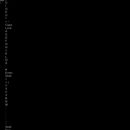
84
zu
Tintin
/
– Die Zigarren des
7
(
ys
zu
Hotel
8
r
)
3
zu
Horror Tale 1:
9
r
=
3
zu
Return to
0 }
sland
?
an
zu
Moorhuhn X
ß \
3
zu
Stray
d Widmer
zu
Stray
`
ne Entchen
zu
Placid
´
uck Simulator
Backspace
3
zu
Boppio
Tab
Q
W
E
R
T
Z
Angemeldet bleiben
U
Passwort vergessen?
I
O
P
Ü
*
+ ~
Caps
Lock
A
S
D
F
G