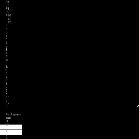
verwenden kann, was minimal nervt. Mit der Leertaste kann 
anzeigen, allerdings muss man dies aus unbekannten Grü
aktivieren. So entfällt nervige Pixelsuche, da die Objekte ech
empfehle ich dies im Gegensatz zum Entwickler. Die Steuer
kompletten Maussteuerung nicht angepasst werden, geht a
von der Hand.
äge
: Diablo 4 Season 9
Esc
mancer
F1
s
F2
ck
F3
ch: Season 2
F4
of Us Part II
F5
red
F6
F7
F8
ion
nt Museum
F9
agon: Pirate Yakuza
F10
i
F11
ords: Bloom & Rage
F12
 Spider-Man 2
°
Jones und der Große
^
!
Torment
1
"
mentare
2
3
zu
Elden Ring
§
ode Mod)
3
lden Ring (Easy
$
d)
4
3
zu
Ludde
%
3
zu
Ludde
5
er Games
zu
Ludde
&
3
zu
Tintin Reporter
6
garren des Pharaos