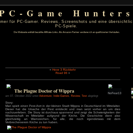
PC-Game Hu
 von PC-Gamer für PC-Gamer. Reviews, Screenshots un
PC-Spiele.
Die Webseite enthält bezahlte Affiliate-Links. Als Amazon-Partner verdiene ic
«
Hexe 3 Rückkehr
Road 96
»
er 2022
D
F
S
S
1
2
The Plague Doctor of Wippra
6
7
8
9
13
14
15
16
am 07. Oktober 2022 unter
Adventure
,
Indie-Games
,
Review
,
Test
ab
20
21
22
23
Story:
27
28
29
30
Man spielt einen Pest-Arzt in der kleinen Stadt Wippra in Deuts
Dieser hat die Ursache der Pest entdeckt und man setz