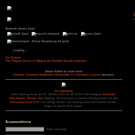
wie man Pestbeulen behandelt, das ist äußerst unwahrsch
einmal knapp 2 Stunden ist man durch, wenn man genau w
man in ca. 30 Minuten durch. Unser Testvideo zeigt daher ei
allen Achievements, bis auf „Der Narr (Till Eulenspiegel)“, das
nachdem man sein Haus verlässt an der ersten Häuserw
unterm Dach.
Spielwelt:
Eine authentische mittelalterliche Stadt, mit viel Dreck 
Daneben kann man auch mal im Dreck pickende Hühner 
stehen aber nur dumm herum und gehen ein wenig ih
Tätigkeiten nach. Auch die Animationen sind eher schw
bewegen sollen, Porten sie sich einfach an die neue Stell
etwas leblos und unrealistisch, ist aber insgesamt noch in Or
Fazit:
Ein sehr klassisches Point-and-Click-Adventure ohne wirklich
Story ist aber ganz nett und man erfährt ein paar geschichtl
wie schwer es für einen Mann der Wissenschaft war. Leide
etwas sehr kurz und man sollte mal auf einen Sale warten, 10
nicht dafür ausgeben. Im nächsten Sale sollte aber jeder zug
and-Click-Adventure und Pixelart steht.
Pluspunkte
Minuspunkte
– keine Sprachaus
+ Hotspotanzeige (falls aktiviert)
– 4:3 Auflösung in 
+ sehr klassisches Point-and-Click-
Auflösung