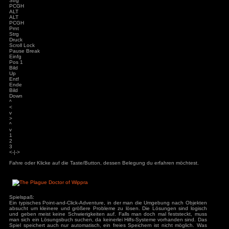
H
J
K
L
Ö
Ä
'
#
Enter
Shift
>
< |
Y
X
C
V
B
N
M
;
,
:
.
_
-
Shift
Strg
PCGH
ALT
ALT
PCGH
Prnt
Strg
Druck
Scroll Lock