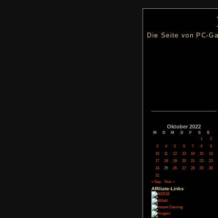
Die Seite
Oktob
M
D
M
3
4
5
10
11
12
17
18
19
24
25
26
31
« Sep.
Nov. »