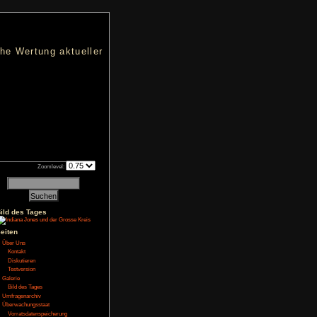
nters
d eine übersichtliche Wertung aktueller
h an qualifizierten Verkäufen.
Zoomlevel:
Bild des Tages
NoFear13
gelegt
Seiten
Über Uns
Kontakt
chland im Mittelalter.
t vorher an um dies
Diskutieren