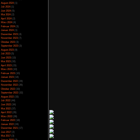
Spezial
(13)
Spiele-Blackliste
(104)
Test
(790)
Toptipp
(142)
Vortest
(10)
Unkategorisiert
(2)
Wichtiges
(6)
News
(2)
Archiv
Juli 2025
(2)
Juni 2025
(1)
April 2025
(4)
März 2025
(3)
Februar 2025
(3)
Dezember 2024
(1)
November 2024
(4)
September 2024
(5)
August 2024
(1)
Juli 2024
(1)
Juni 2024
(5)
Mai 2024
(2)
April 2024
(2)
März 2024
(4)
Februar 2024
(3)
Januar 2024
(1)
Dezember 2023
(4)
November 2023
(7)
Oktober 2023
(3)
September 2023
(3)
August 2023
(8)