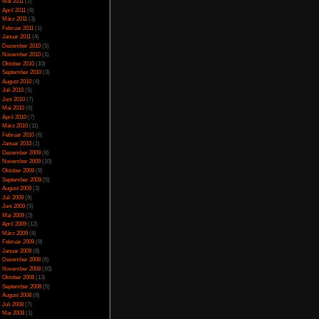
April 2014
(2)
März 2014
(1)
Februar 2014
(1)
Januar 2014
(4)
Dezember 2013
(5)
November 2013
(1)
Oktober 2013
(6)
September 2013
(11)
August 2013
(4)
Juli 2013
(3)
Juni 2013
(5)
Mai 2013
(5)
April 2013
(3)
Oktober 2012
(1)
August 2012
(1)
Juli 2012
(2)
Juni 2012
(2)
Mai 2012
(2)
erfahren möchtest.
April 2012
(1)
März 2012
(1)
Januar 2012
(7)
Dezember 2011
(5)
November 2011
(3)
Oktober 2011
(4)
mgebung nach Objekten
September 2011
(2)
ösungen sind logisch
August 2011
(1)
 mal feststeckt, muss
Juli 2011
(1)
e vorhanden sind. Das
Juni 2011
(6)
st nicht möglich. Was
Mai 2011
(2)
jemanden führen muss,
April 2011
(6)
ste der Doktor nicht