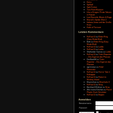
Message:
Letzten Eintr
Talk Hunt
The Slor
The Alter
Havendo
Last Epo
The Last 
Remaste
Koira
Spilled!
Split Fict
Two Poi
Like a Dr
in Hawai
Lost Rec
Marvel’s
Indiana 
Kreis
Halls of 
Letzten Kom
NoFear1
(Easy M
Botti
zu
E
Mode Mo
NoFear1
NoFear1
Shelland
NoFear1
– Die Zi