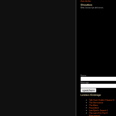
Affiliate-
Link
Zum Archiv
Shoutbox
Bitte Javascript akt
Name: