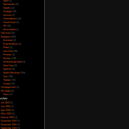
man sich die Hotspots
Online
(3)
nden in den Optionen
Porno
(10)
t gut eingepasst sind,
Puzzle
(31)
ung kann aufgrund der
Rennspiele
(38)
ber auch so sehr gut
Rogue-Like
(13)
Rollenspiel
(111)
Rätsel
(27)
Sandbox
(8)
Shooter
(31)
Simulation
(115)
Souls Like
(3)
Sport
(1)
Sportspiele
(10)
Stealth
(13)
Strategie
(25)
Survival
(3)
Towerdefense
(10)
Visual Novel
(6)
VR
(35)
Wimmelbild
(1)
Talk Hunt
(10)
Testgenre
(832)
Demotest
(2)
Erste Einblicke
(6)
Hilfen
(2)
Let's Hunt
(49)
Preview
(3)
Review
(788)
Schwachkopf spielt
(5)
Short Hunt
(5)