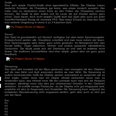
nachzuerleben. Die Story ist durchaus spannend und zeigt di
s
Wissenschaft im Mittelalter aufgrund der Kirche. Die G
gleichzeitig an Warnzeichen, für alle, die noch i
Verbrecherverein Kirche zu tun haben.
Grafik:
Eine sehr simple Pixelart-Grafik ohne irgendwelche Effekt
ivieren.
statische Schatten, die Charaktere gar keine, was etwas k
hätte man zu mindestens einen Kreis an den Füßen de
können. Die Grafik ist aber zeitlos und für Leute die auf
schön. Dank dieser doch recht simplen Grafik läuft das Spie
Kartoffel-Hardware flüssig mit maximale FPS. Was etwas Schad
trotz weiterer Umgebung in einem 4 zu 3 Kästchen läuft.
Sound:
Das Spiel ist grundsätzlich auf Deutsch verfügbar, hat aber
Entsprechend werden alle Charaktere untertitelt und man mu
Eine Sprachausgabe wäre daher ganz schön gewesen. Im H
Hunde bellen, Vögel zwitschern, Hühner und andere passe
Geräusche. Die Musik passt sich der Stimmung an und wir
finster. Die restlichen Soundeffekte sind eher simple, gebe
Feedback.
Steuerung:
Das Spiel wird komplett mit der Maus gesteuert, man interag
auf die man klickt und läuft ansonsten dorthin wo man klic
zudem kontextsensitiv, heißt die Objekte werden automatisc
Sinn ergibt. Leider muss man ein Objekt oftmals betr