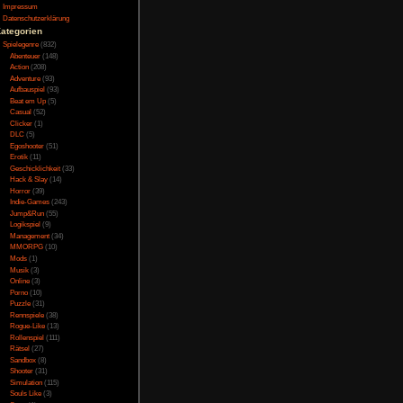
e Schwierigkeiten der
Testversion
eschichte dient also
Galerie
rgendetwas mit dem
Bild des Tages
Umfragenarchiv
Überwachungsstaat
Vorratsdatenspeicherung
Impressum
Datenschutzerklärung
e. Die Objekte haben
omisch aussieht. Hier
Kategorien
r Charaktere machen
Spielegenre
(832)
 Pixelart stehen ganz
Abenteuer
(148)
l aber auch auf jeder
Action
(208)
e ist, dass das Spiel
Adventure
(93)
Aufbauspiel
(93)
Beat em Up
(5)
Casual
(52)
Clicker
(1)
 keine Sprachausgabe.
DLC
(5)
ss extrem viel lesen.
Egoshooter
(51)
intergrund hört man
Erotik
(11)
nde mittelalterliche
Geschicklichkeit
(33)
d so teilweise recht
n aber ein ganz gutes
Hack & Slay
(14)
Horror
(39)
Indie-Games
(243)
Jump&Run
(55)
Logikspiel
(9)
Management
(34)
iert mit den Objekten
MMORPG
(10)
kt. Die Steuerung ist
Mods
(1)
h so verwendet wie es
Musik
(3)
achten bevor man es