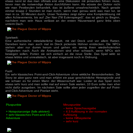
Pause Break
Einfg
Pos 1
Bild
Up
Entf
Ende
Bild
Down
^
<
v
>
^
v
1
2
3
<-|->
Fahre oder Klicke auf die Taste/Button, dessen Belegung du 
Spielspaß:
Ein typisches Point-and-Click-Adventure, in der man die U
absucht um kleinere und größere Probleme zu lösen. Die L
und geben meist keine Schwierigkeiten auf. Falls man doch
man sich ein Lösungsbuch suchen, da keinerlei Hilfs-System
Spiel speichert auch nur automatisch, ein freies Speichern i
etwas nervt ist das man oftmals erst eine Diskussion mit 
bevor man die notwendige Aktion durchführen kann. Als wüs